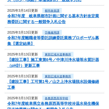
2025年3月14日更新
都市政策課
令和7年度 岐阜県都市計画に関する基本方針改定業
務委託に関する一般競争入札公告
2025年3月13日更新
労働雇用課
令和7年度離職者等委託訓練委託業務プロポーザル募
集【選定結果】
2025年3月13日更新
東部広域水道事務所
【建設工事】施工東第6号／中津川浄水場等水質計器
（pH計）更新工事
2025年3月13日更新
東部広域水道事務所
【建設工事】工可第1号／山之上浄水場脱水設備修繕
工事
2025年3月13日更新
各務原西高等学校
令和7年度岐阜県立各務原西高等学校冷温水発生機保