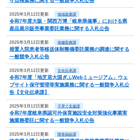
守点検業務に関する一般競争入札公告
2025年3月12日更新
地域産業課
令和7年度大阪・関西万博「岐阜県催事」における県
産品展示販売事業委託業務に関する入札公告
2025年3月12日更新
保健医療課
措置入院患者等移送体制整備委託業務の調達に関する
一般競争入札公告
2025年3月12日更新
文化伝承課
令和7年度「地芝居大国ぎふWebミュージアム」ウェ
ブサイト保守管理等実施業務に関する一般競争入札公
告【文化伝承課】
2025年3月12日更新
子育て支援課
令和7年度岐阜県認可外保育施設安全対策強化事業実
施業務委託に関する一般競争入札公告
2025年3月12日更新
障害福祉課