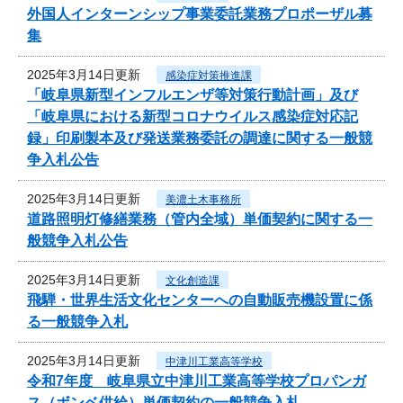
外国人インターンシップ事業委託業務プロポーザル募
集
2025年3月14日更新
感染症対策推進課
「岐阜県新型インフルエンザ等対策行動計画」及び
「岐阜県における新型コロナウイルス感染症対応記
録」印刷製本及び発送業務委託の調達に関する一般競
争入札公告
2025年3月14日更新
美濃土木事務所
道路照明灯修繕業務（管内全域）単価契約に関する一
般競争入札公告
2025年3月14日更新
文化創造課
飛騨・世界生活文化センターへの自動販売機設置に係
る一般競争入札
2025年3月14日更新
中津川工業高等学校
令和7年度 岐阜県立中津川工業高等学校プロパンガ
ス（ボンベ供給）単価契約の一般競争入札