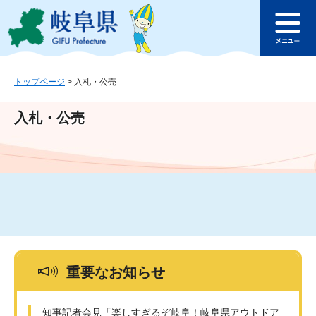
ペ
メ
このページの本文へ
ー
ニ
メ
ジ
ュ
ニ
の
ー
ュ
先
を
ー
頭
飛
トップページ
>
入札・公売
で
ば
す
し
入札・公売
。
て
本
文
へ
重要なお知らせ
知事記者会見「楽しすぎるぞ岐阜！岐阜県アウトドア