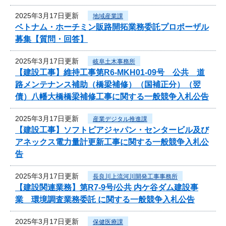
2025年3月17日更新
地域産業課
ベトナム・ホーチミン販路開拓業務委託プロポーザル
募集【質問・回答】
2025年3月17日更新
岐阜土木事務所
【建設工事】維持工事第R6-MKH01-09号 公共 道
路メンテナンス補助（橋梁補修）（国補正分）（翌
債）八幡大橋橋梁補修工事に関する一般競争入札公告
2025年3月17日更新
産業デジタル推進課
【建設工事】ソフトピアジャパン・センタービル及び
アネックス電力量計更新工事に関する一般競争入札公
告
2025年3月17日更新
長良川上流河川開発工事事務所
【建設関連業務】第R7-9号/公共 内ケ谷ダム建設事
業 環境調査業務委託 に関する一般競争入札公告
2025年3月17日更新
保健医療課