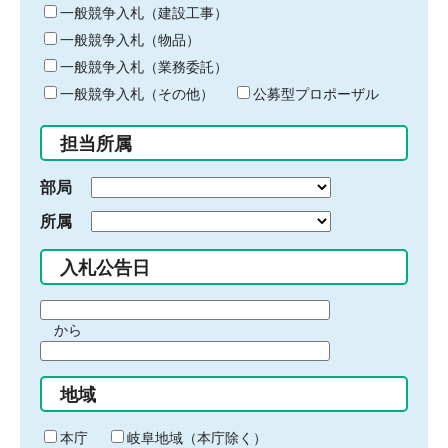
キ
一般競争入札（建設工事）
ー
一般競争入札（物品）
ワ
一般競争入札（業務委託）
ー
ド
一般競争入札（その他）
公募型プロポーザル
を
入
担当所属
力
部局
所属
入札公告日
期
から
間
期
の
間
始
地域
の
ま
終
り
わ
本庁
岐阜地域（本庁除く）