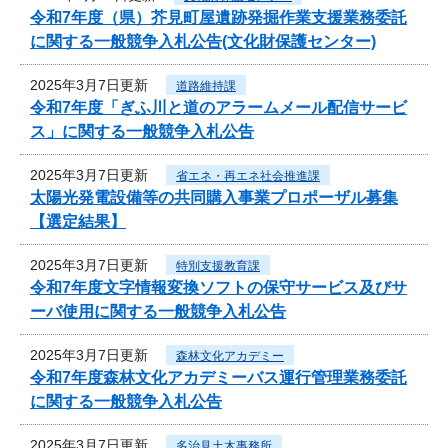
令和7年度（県）芥見町屋遺跡発掘作業支援業務委託
に関する一般競争入札公告(文化財保護センター)
2025年3月7日更新
道路維持課
令和7年度「ぎふ川と道のアラームメール配信サービ
ス」に関する一般競争入札公告
2025年3月7日更新
省エネ・再エネ社会推進課
太陽光発電設備等の共同購入事業プロポーザル募集
【選定結果】
2025年3月7日更新
特別支援教育課
令和7年度文字情報変換ソフトの保守サービス及びサ
ーバ使用に関する一般競争入札公告
2025年3月7日更新
森林文化アカデミー
令和7年度森林文化アカデミーバス運行管理業務委託
に関する一般競争入札公告
2025年3月7日更新
多治見土木事務所