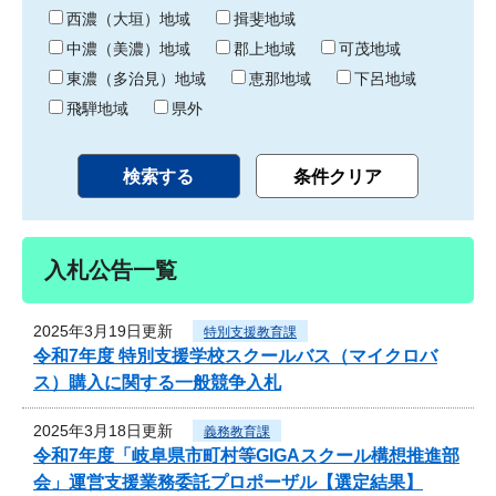
り
西濃（大垣）地域
揖斐地域
中濃（美濃）地域
郡上地域
可茂地域
東濃（多治見）地域
恵那地域
下呂地域
飛騨地域
県外
入札公告一覧
2025年3月19日更新
特別支援教育課
令和7年度 特別支援学校スクールバス（マイクロバ
ス）購入に関する一般競争入札
2025年3月18日更新
義務教育課
令和7年度「岐阜県市町村等GIGAスクール構想推進部
会」運営支援業務委託プロポーザル【選定結果】