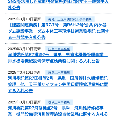
SNSを活用した献血啓発業務委託に関する一般競争入
札公告
2025年3月10日更新
長良川上流河川開発工事事務所
【建設関連業務】第R7-7号・第R6H-2号/公共 内ケ谷
ダム建設事業 ダム本体工事現場技術業務委託 に関す
る一般競争入札公告
2025年3月10日更新
岐阜土木事務所
河川委託第R7排管2号 県単 県排水機場管理事業
排水機場機械設備保守点検業務に関する入札公告
2025年3月10日更新
岐阜土木事務所
河川委託第R7国排管2号 県単 国所管排水機場受託
管理 他 天王川サイフォン等周辺環境管理業務に関
する入札公告
2025年3月10日更新
岐阜土木事務所
河川委託第R7河修樋点2号 県単 河川維持修繕事
業 樋門設備等河川管理施設点検業務に関する入札公