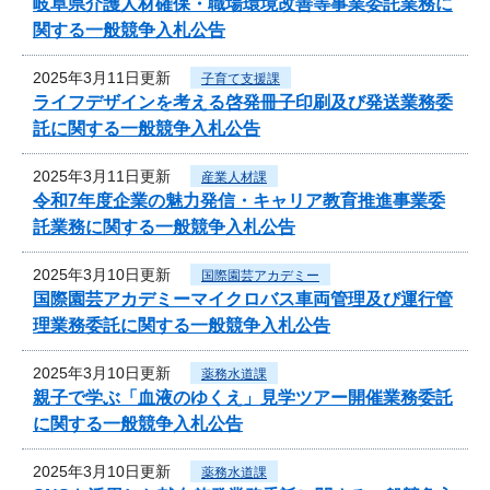
岐阜県介護人材確保・職場環境改善等事業委託業務に
関する一般競争入札公告
2025年3月11日更新
子育て支援課
ライフデザインを考える啓発冊子印刷及び発送業務委
託に関する一般競争入札公告
2025年3月11日更新
産業人材課
令和7年度企業の魅力発信・キャリア教育推進事業委
託業務に関する一般競争入札公告
2025年3月10日更新
国際園芸アカデミー
国際園芸アカデミーマイクロバス車両管理及び運行管
理業務委託に関する一般競争入札公告
2025年3月10日更新
薬務水道課
親子で学ぶ「血液のゆくえ」見学ツアー開催業務委託
に関する一般競争入札公告
2025年3月10日更新
薬務水道課