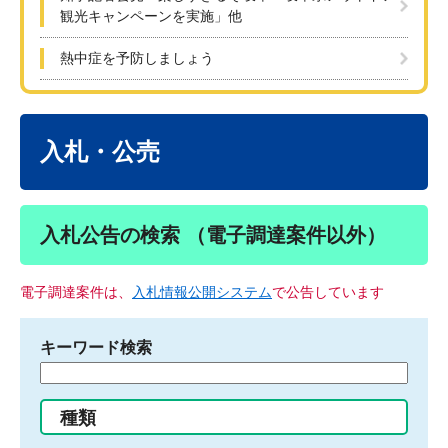
観光キャンペーンを実施」他
熱中症を予防しましょう
本
文
入札・公売
入札公告の検索 （電子調達案件以外）
電子調達案件は、
入札情報公開システム
で公告しています
キーワード検索
検
索
す
種類
る