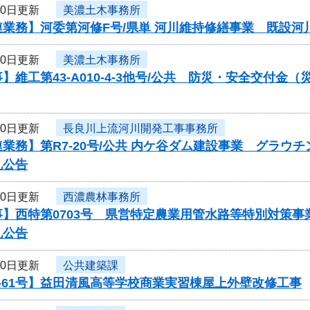
30日更新
美濃土木事務所
連業務】河委第河修F号/県単 河川維持修繕事業 既設
30日更新
美濃土木事務所
】維工第43-A010-4-3他号/公共 防災・安全交付
30日更新
長良川上流河川開発工事事務所
業務】第R7-20号/公共 内ケ谷ダム建設事業 グラウ
札公告
30日更新
西濃農林事務所
事】西特第0703号 県営特定農業用管水路等特別対策
札公告
30日更新
公共建築課
-61号】益田清風高等学校商業実習棟屋上外壁改修工事