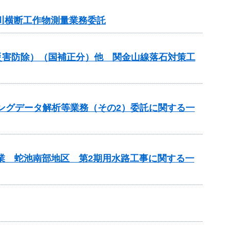
河川横断工作物測量業務委託
金（災害防除）（国補正分）他 関金山線落石対策工
チングデータ解析等業務（その2）委託に関する一
事業 蛇池南部地区 第2期用水路工事に関する一