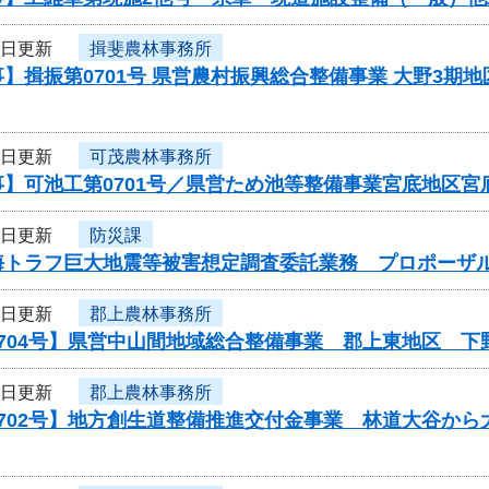
1日更新
揖斐農林事務所
】揖振第0701号 県営農村振興総合整備事業 大野3期
1日更新
可茂農林事務所
事】可池工第0701号／県営ため池等整備事業宮底地区
1日更新
防災課
海トラフ巨大地震等被害想定調査委託業務 プロポーザ
1日更新
郡上農林事務所
0704号】県営中山間地域総合整備事業 郡上東地区 
1日更新
郡上農林事務所
0702号】地方創生道整備推進交付金事業 林道大谷か