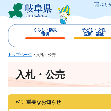
ペ
メ
ふり
ー
ニ
ジ
ュ
の
ー
先
を
くらし・防災
子ども・女性
頭
飛
環境
医療・福祉
で
ば
閉
閉
す
し
じ
じ
。
て
る
る
トップページ
>
入札・公売
本
文
へ
入札・公売
重要なお知らせ