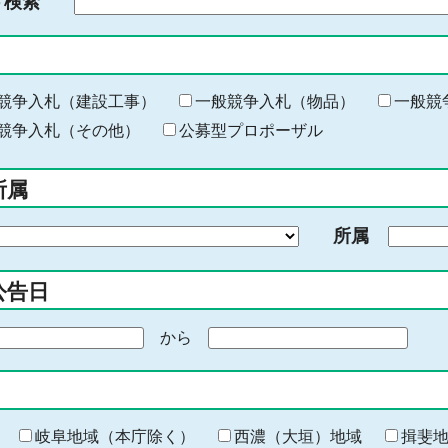
ド検索
検
索
す
る
キ
競争入札（建設工事）
一般競争入札（物品）
一般競
ー
競争入札（その他）
公募型プロポーザル
ワ
ー
所属
ド
を
所属
入
力
公告日
から
期
間
の
終
わ
岐阜地域（本庁除く）
西濃（大垣）地域
揖斐