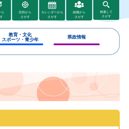
検索して
から
目的から
カレンダーから
組織から
さがす
す
さがす
さがす
さがす
教育・文化
県政情報
スポーツ・青少年
閉
閉
じ
じ
る
る