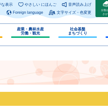
このページの本文へ
がな表示
やさしい にほんご
音声読み上げ
分類
Foreign language
文字サイズ・色変更
さが
産業・農林水産
社会基盤
労働・観光
まちづくり
閉
閉
じ
じ
る
る