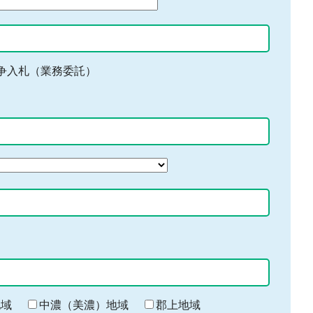
争入札（業務委託）
地域
中濃（美濃）地域
郡上地域