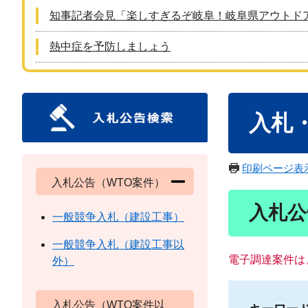
知事記者会見「楽しすぎるぞ岐阜！岐阜県アウトド
熱中症を予防しましょう
本
入札
文
印刷ページ表
入札公告（WTO案件）
入札公
一般競争入札（建設工事）
一般競争入札（建設工事以
電子調達案件は
外）
入札公告（WTO案件以