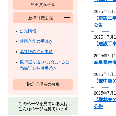
県有資産売却
2025年7月
【建設工事
差押財産公売
公告
公売情報
2025年7月
共同入札の手続き
【建設工
落札後の注意事項
2025年7月
岐阜県南
銀行振り込みなどによる公
売保証金納付手続き
2025年7月
【郡中第
指定管理者の募集
2025年7月
【郡林第
このページを見ている人は
公告
こんなページも見ています