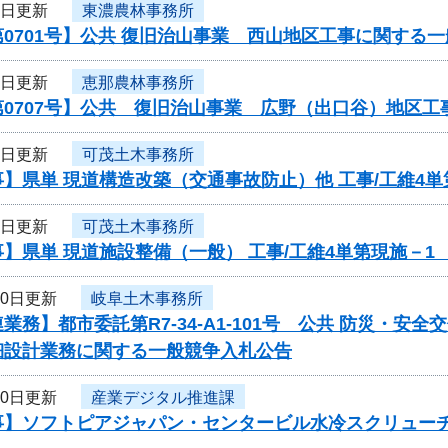
1日更新
東濃農林事務所
0701号】公共 復旧治山事業 西山地区工事に関する
1日更新
恵那農林事務所
第0707号】公共 復旧治山事業 広野（出口谷）地区
1日更新
可茂土木事務所
】県単 現道構造改築（交通事故防止）他 工事/工維4
1日更新
可茂土木事務所
】県単 現道施設整備（一般） 工事/工維4単第現施－
30日更新
岐阜土木事務所
業務】都市委託第R7-34-A1-101号 公共 防災・
細設計業務に関する一般競争入札公告
30日更新
産業デジタル推進課
事】ソフトピアジャパン・センタービル水冷スクリュー