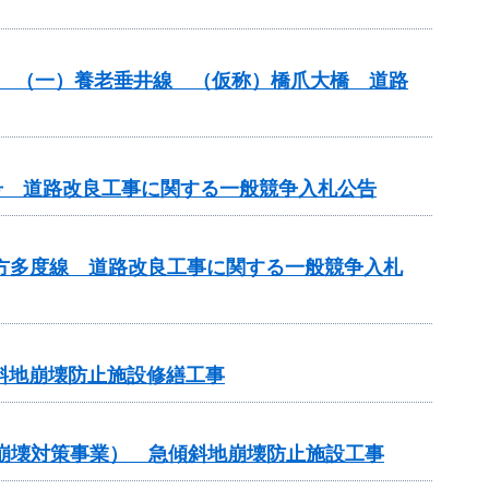
改築） （一）養老垂井線 （仮称）橋爪大橋 道路
65号 道路改良工事に関する一般競争入札公告
）北方多度線 道路改良工事に関する一般競争入札
斜地崩壊防止施設修繕工事
地崩壊対策事業） 急傾斜地崩壊防止施設工事