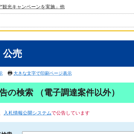
ア観光キャンペーンを実施」他
・公売
示
大きな文字で印刷ページ表示
告の検索 （電子調達案件以外）
、
入札情報公開システム
で公告しています