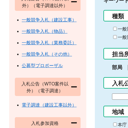
キーワー
外）（電子調達以外）
種類
一般競争入札（建設工事）
一般
一般競争入札（物品）
一般
一般競争入札（業務委託）
担当
一般競争入札（その他）
公募型プロポーザル
部局
入札
入札公告（WTO案件以
外）（電子調達）
期
間
電子調達（建設工事以外）
の
地域
始
入札参加資格
ま
本庁