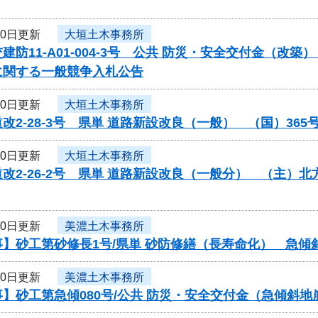
30日更新
大垣土木事務所
建防11-A01-004-3号 公共 防災・安全交付金（
に関する一般競争入札公告
30日更新
大垣土木事務所
改2-28-3号 県単 道路新設改良（一般） （国）3
30日更新
大垣土木事務所
改2-26-2号 県単 道路新設改良（一般分） （主
30日更新
美濃土木事務所
事】砂工第砂修長1号/県単 砂防修繕（長寿命化） 急傾
30日更新
美濃土木事務所
】砂工第急傾080号/公共 防災・安全交付金（急傾斜