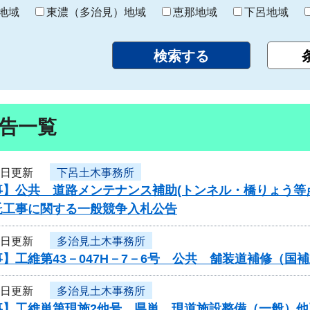
り
地域
東濃（多治見）地域
恵那地域
下呂地域
告一覧
1日更新
下呂土木事務所
事】公共 道路メンテナンス補助(トンネル・橋りょう等
託工事に関する一般競争入札公告
1日更新
多治見土木事務所
】工維第43－047H－7－6号 公共 舗装道補修（
1日更新
多治見土木事務所
事】工維単第現施2他号 県単 現道施設整備（一般）