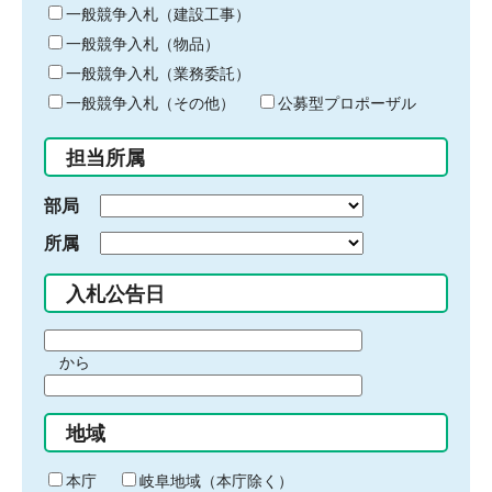
キ
一般競争入札（建設工事）
ー
一般競争入札（物品）
ワ
一般競争入札（業務委託）
ー
ド
一般競争入札（その他）
公募型プロポーザル
を
入
担当所属
力
部局
所属
入札公告日
期
から
間
期
の
間
始
地域
の
ま
終
り
わ
本庁
岐阜地域（本庁除く）