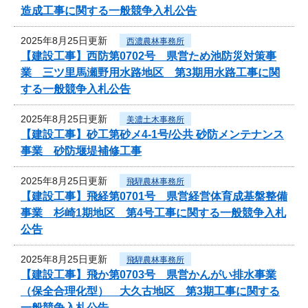
造成工事に関する一般競争入札公告
2025年8月25日更新
西濃農林事務所
【建設工事】西防第0702号 県営ため池防災対策事
業 三ツ里馬瀬野用水路地区 第3期用水路工事に関
する一般競争入札公告
2025年8月25日更新
美濃土木事務所
【建設工事】砂工第砂メ4-1号/公共 砂防メンテナンス
事業 砂防堰堤補修工事
2025年8月25日更新
飛騨農林事務所
【建設工事】飛経第0701号 県営経営体育成基盤整備
事業 杉崎1期地区 第4号工事に関する一般競争入札
公告
2025年8月25日更新
飛騨農林事務所
【建設工事】飛か第0703号 県営かんがい排水事業
（保全合理化型） 大久古地区 第3期工事に関する
一般競争入札公告