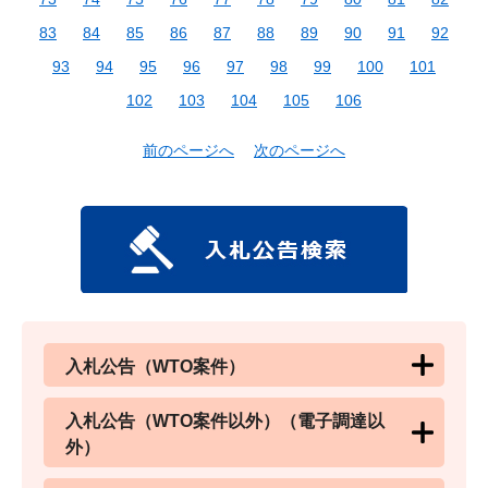
83
84
85
86
87
88
89
90
91
92
93
94
95
96
97
98
99
100
101
102
103
104
105
106
前のページへ
次のページへ
入札公告（WTO案件）
入札公告（WTO案件以外）（電子調達以
外）