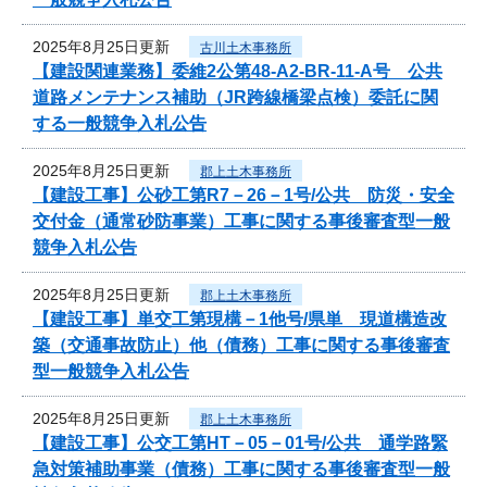
2025年8月25日更新
古川土木事務所
【建設関連業務】委維2公第48-A2-BR-11-A号 公共
道路メンテナンス補助（JR跨線橋梁点検）委託に関
する一般競争入札公告
2025年8月25日更新
郡上土木事務所
【建設工事】公砂工第R7－26－1号/公共 防災・安全
交付金（通常砂防事業）工事に関する事後審査型一般
競争入札公告
2025年8月25日更新
郡上土木事務所
【建設工事】単交工第現構－1他号/県単 現道構造改
築（交通事故防止）他（債務）工事に関する事後審査
型一般競争入札公告
2025年8月25日更新
郡上土木事務所
【建設工事】公交工第HT－05－01号/公共 通学路緊
急対策補助事業（債務）工事に関する事後審査型一般