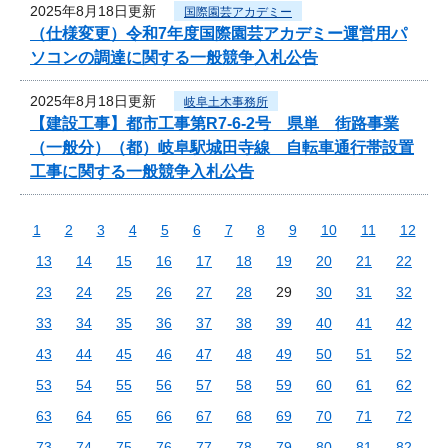
2025年8月18日更新
国際園芸アカデミー
（仕様変更）令和7年度国際園芸アカデミー運営用パ
ソコンの調達に関する一般競争入札公告
2025年8月18日更新
岐阜土木事務所
【建設工事】都市工事第R7-6-2号 県単 街路事業
（一般分）（都）岐阜駅城田寺線 自転車通行帯設置
工事に関する一般競争入札公告
1
2
3
4
5
6
7
8
9
10
11
12
13
14
15
16
17
18
19
20
21
22
23
24
25
26
27
28
29
30
31
32
33
34
35
36
37
38
39
40
41
42
43
44
45
46
47
48
49
50
51
52
53
54
55
56
57
58
59
60
61
62
63
64
65
66
67
68
69
70
71
72
73
74
75
76
77
78
79
80
81
82