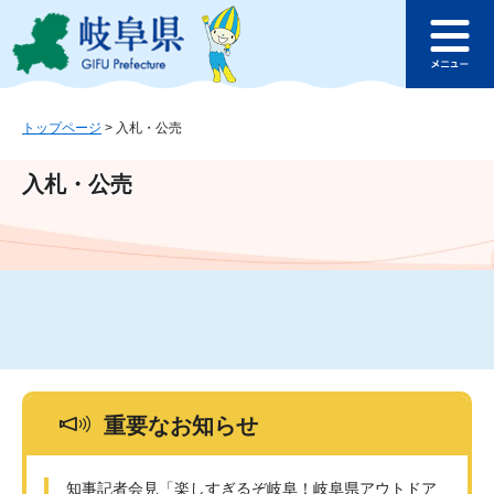
ペ
メ
このページの本文へ
ー
ニ
メ
ジ
ュ
ニ
の
ー
ュ
先
を
ー
頭
飛
トップページ
>
入札・公売
で
ば
す
し
入札・公売
。
て
本
文
へ
重要なお知らせ
知事記者会見「楽しすぎるぞ岐阜！岐阜県アウトドア