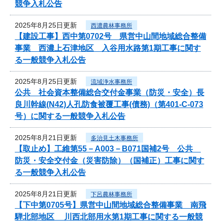
競争入札公告
2025年8月25日更新
西濃農林事務所
【建設工事】西中第0702号 県営中山間地域総合整備
事業 西濃上石津地区 入谷用水路第1期工事に関す
る一般競争入札公告
2025年8月25日更新
流域浄水事務所
公共 社会資本整備総合交付金事業（防災・安全）長
良川幹線(N42)人孔防食被覆工事(債務)（第401-C-073
号）に関する一般競争入札公告
2025年8月21日更新
多治見土木事務所
【取止め】工維第55－A003－B071国補2号 公共
防災・安全交付金（災害防除）（国補正）工事に関す
る一般競争入札公告
2025年8月21日更新
下呂農林事務所
【下中第0705号】県営中山間地域総合整備事業 南飛
騨北部地区 川西北部用水第1期工事に関する一般競