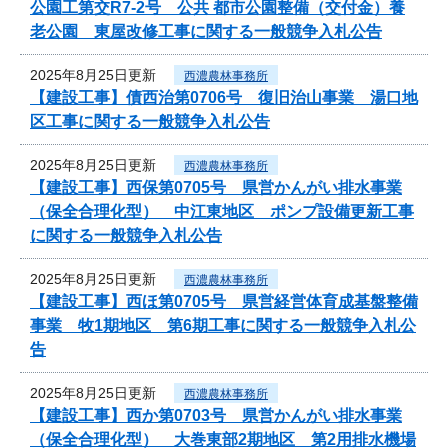
公園工第交R7-2号 公共 都市公園整備（交付金）養
老公園 東屋改修工事に関する一般競争入札公告
2025年8月25日更新
西濃農林事務所
【建設工事】債西治第0706号 復旧治山事業 湯口地
区工事に関する一般競争入札公告
2025年8月25日更新
西濃農林事務所
【建設工事】西保第0705号 県営かんがい排水事業
（保全合理化型） 中江東地区 ポンプ設備更新工事
に関する一般競争入札公告
2025年8月25日更新
西濃農林事務所
【建設工事】西ほ第0705号 県営経営体育成基盤整備
事業 牧1期地区 第6期工事に関する一般競争入札公
告
2025年8月25日更新
西濃農林事務所
【建設工事】西か第0703号 県営かんがい排水事業
（保全合理化型） 大巻東部2期地区 第2用排水機場