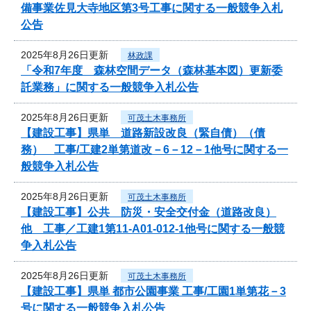
備事業佐見大寺地区第3号工事に関する一般競争入札
公告
2025年8月26日更新
林政課
「令和7年度 森林空間データ（森林基本図）更新委
託業務」に関する一般競争入札公告
2025年8月26日更新
可茂土木事務所
【建設工事】県単 道路新設改良（緊自債）（債
務） 工事/工建2単第道改－6－12－1他号に関する一
般競争入札公告
2025年8月26日更新
可茂土木事務所
【建設工事】公共 防災・安全交付金（道路改良）
他 工事／工建1第11-A01-012-1他号に関する一般競
争入札公告
2025年8月26日更新
可茂土木事務所
【建設工事】県単 都市公園事業 工事/工園1単第花－3
号に関する一般競争入札公告