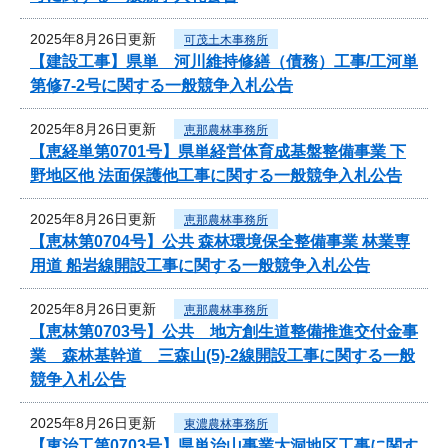
2025年8月26日更新
可茂土木事務所
【建設工事】県単 河川維持修繕（債務）工事/工河単
第修7-2号に関する一般競争入札公告
2025年8月26日更新
恵那農林事務所
【恵経単第0701号】県単経営体育成基盤整備事業 下
野地区他 法面保護他工事に関する一般競争入札公告
2025年8月26日更新
恵那農林事務所
【恵林第0704号】公共 森林環境保全整備事業 林業専
用道 船岩線開設工事に関する一般競争入札公告
2025年8月26日更新
恵那農林事務所
【恵林第0703号】公共 地方創生道整備推進交付金事
業 森林基幹道 三森山(5)-2線開設工事に関する一般
競争入札公告
2025年8月26日更新
東濃農林事務所
【東治工第0703号】県単治山事業大洞地区工事に関す