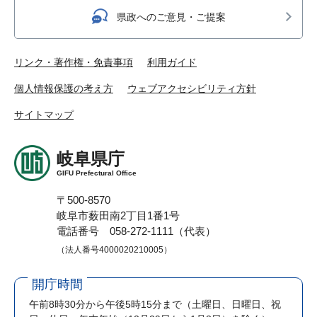
県政へのご意見・ご提案
リンク・著作権・免責事項
利用ガイド
個人情報保護の考え方
ウェブアクセシビリティ方針
サイトマップ
岐阜県庁
GIFU Prefectural Office
〒500-8570
岐阜市薮田南2丁目1番1号
電話番号 058-272-1111（代表）
（法人番号4000020210005）
開庁時間
午前8時30分から午後5時15分まで
（土曜日、日曜日、祝