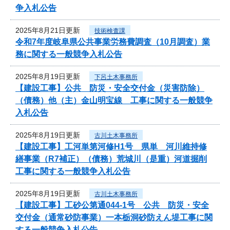
争入札公告
2025年8月21日更新
技術検査課
令和7年度岐阜県公共事業労務費調査（10月調査）業
務に関する一般競争入札公告
2025年8月19日更新
下呂土木事務所
【建設工事】公共 防災・安全交付金（災害防除）
（債務）他（主）金山明宝線 工事に関する一般競争
入札公告
2025年8月19日更新
古川土木事務所
【建設工事】工河単第河修H1号 県単 河川維持修
繕事業（R7補正）（債務）荒城川（是重）河道掘削
工事に関する一般競争入札公告
2025年8月19日更新
古川土木事務所
【建設工事】工砂公第通044-1号 公共 防災・安全
交付金（通常砂防事業）一本栃洞砂防えん堤工事に関
する一般競争入札公告