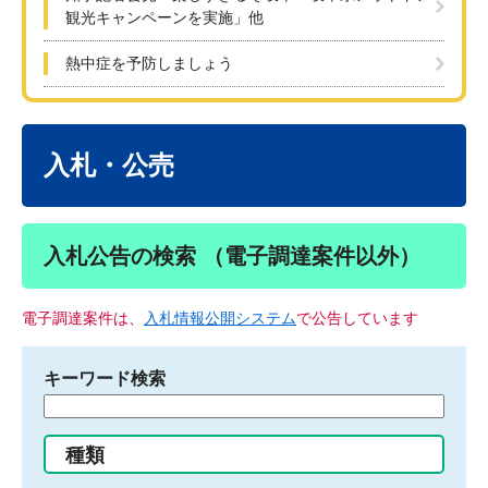
観光キャンペーンを実施」他
熱中症を予防しましょう
本
文
入札・公売
入札公告の検索 （電子調達案件以外）
電子調達案件は、
入札情報公開システム
で公告しています
キーワード検索
検
索
す
種類
る