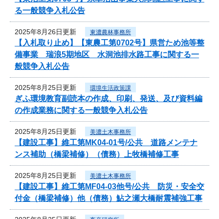
る一般競争入札公告
2025年8月26日更新
東濃農林事務所
【入札取り止め】【東農工第0702号】県営ため池等整
備事業 瑞浪5期地区 水洞池排水路工事に関する一
般競争入札公告
2025年8月25日更新
環境生活政策課
ぎふ環境教育副読本の作成、印刷、発送、及び資料編
の作成業務に関する一般競争入札公告
2025年8月25日更新
美濃土木事務所
【建設工事】維工第MK04-01号/公共 道路メンテナ
ンス補助（橋梁補修）（債務）上牧橋補修工事
2025年8月25日更新
美濃土木事務所
【建設工事】維工第MF04-03他号/公共 防災・安全交
付金（橋梁補修）他（債務）鮎之瀬大橋耐震補強工事