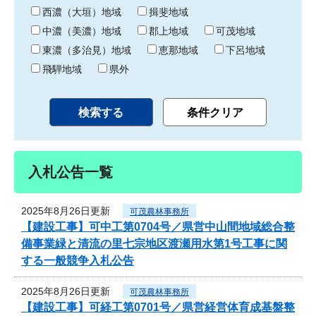
り
西濃（大垣）地域
揖斐地域
中濃（美濃）地域
郡上地域
可茂地域
東濃（多治見）地域
恵那地域
下呂地域
飛騨地域
県外
入札公告一覧
2025年8月26日更新
可茂農林事務所
【建設工事】可中工第0704号／県営中山間地域総合整
備事業緑と清流の里七宗地区渡瀬用水第1号工事に関
する一般競争入札公告
2025年8月26日更新
可茂農林事務所
【建設工事】可経工第0701号／県営経営体育成基盤整