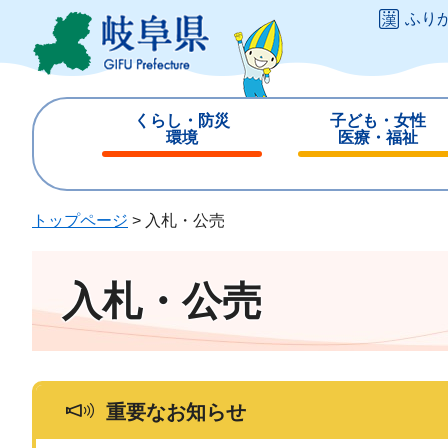
ペ
メ
ふり
ー
ニ
ジ
ュ
の
ー
先
を
くらし・防災
子ども・女性
頭
飛
環境
医療・福祉
で
ば
閉
閉
す
し
じ
じ
。
て
る
る
トップページ
>
入札・公売
本
文
へ
入札・公売
重要なお知らせ