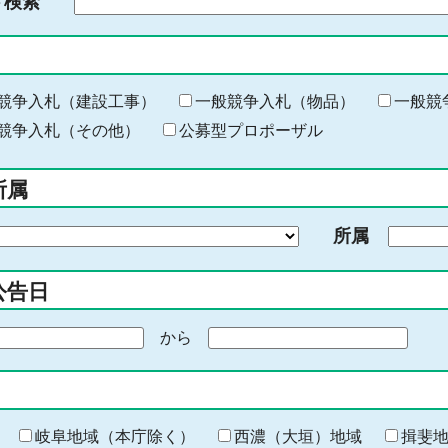
ド検索
検
索
す
る
キ
競争入札（建設工事）
一般競争入札（物品）
一般競
ー
競争入札（その他）
公募型プロポーザル
ワ
ー
所属
ド
を
所属
入
力
公告日
から
期
間
の
終
わ
岐阜地域（本庁除く）
西濃（大垣）地域
揖斐