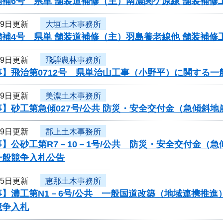
舗補6号 県単 舗装道補修（主）南濃関ケ原線 舗装補
29日更新
大垣土木事務所
舗補4号 県単 舗装道補修（主）羽島養老線他 舗装補
29日更新
飛騨農林事務所
】飛治第0712号 県単治山工事（小野平）に関する一
29日更新
美濃土木事務所
】砂工第急傾027号/公共 防災・安全交付金（急傾斜
29日更新
郡上土木事務所
】公砂工第R7－10－1号/公共 防災・安全交付金（
一般競争入札公告
25日更新
恵那土木事務所
事】濃工第N1－6号/公共 一般国道改築（地域連携推
競争入札