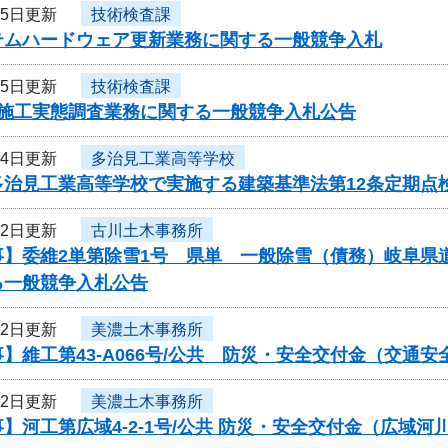
25日更新
技術検査課
テムハードウェア更新業務に関する一般競争入札
25日更新
技術検査課
度施工実態調査業務に関する一般競争入札公告
24日更新
多治見工業高等学校
多治見工業高等学校で実施する建築基準法第12条定期点
22日更新
古川土木事務所
事】委維2単第除雪1号 県単 一般除雪（債務）岐阜県
る一般競争入札公告
22日更新
美濃土木事務所
】維工第43-A066号/公共 防災・安全交付金（交通
22日更新
美濃土木事務所
】河工第広域4-2-1号/公共 防災・安全交付金（広域