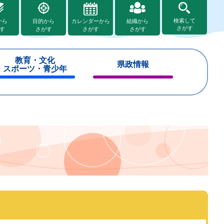
検索して
から
目的から
カレンダーから
組織から
さがす
す
さがす
さがす
さがす
教育・文化
県政情報
スポーツ・青少年
閉
閉
じ
じ
る
る