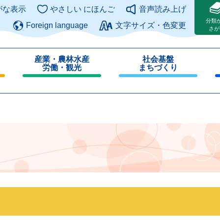
このページの本文へ
がな表示
やさしい にほんご
音声読み上げ
分類
Foreign language
文字サイズ・色変更
さが
産業・農林水産
社会基盤
労働・観光
まちづくり
閉
閉
じ
じ
る
る