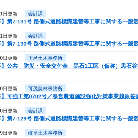
月1日更新
会計課
】第7-131号 路側式道路標識建替等工事に関する一般
月1日更新
会計課
】第7-130号 路側式道路標識建替等工事に関する一般
30日更新
下呂土木事務所
事】公共 防災・安全交付金 黒石1工区（仮称）黒石谷
30日更新
可茂農林事務所
事】可強工第0702号／県営農道施設強化対策事業越原笹
30日更新
会計課
】第7-129号 路側式道路標識建替等工事に関する一般
29日更新
岐阜土木事務所