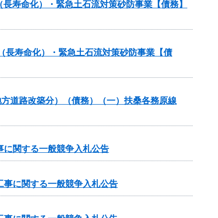
繕（長寿命化）・緊急土石流対策砂防事業【債務】
修繕（長寿命化）・緊急土石流対策砂防事業【債
業（地方道路改築分）（債務）（一）扶桑各務原線
工事に関する一般競争入札公告
修工事に関する一般競争入札公告