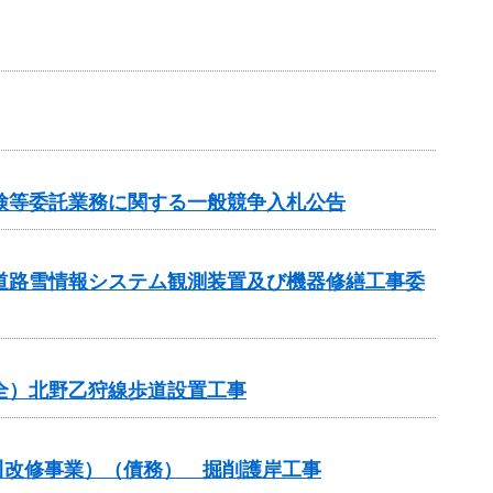
検等委託業務に関する一般競争入札公告
道路雪情報システム観測装置及び機器修繕工事委
安全）北野乙狩線歩道設置工事
河川改修事業）（債務） 掘削護岸工事