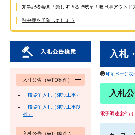
知事記者会見「楽しすぎるぞ岐阜！岐阜県アウトド
熱中症を予防しましょう
本
入札
文
印刷ページ表
入札公告（WTO案件）
入札公
一般競争入札（建設工事）
一般競争入札（建設工事以
電子調達案件は
外）
入札公告（WTO案件以