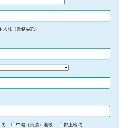
争入札（業務委託）
地域
中濃（美濃）地域
郡上地域