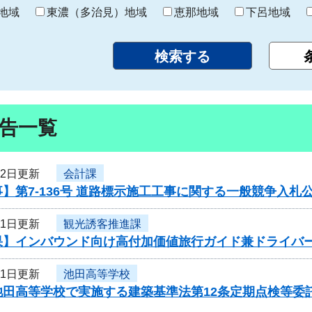
り
地域
東濃（多治見）地域
恵那地域
下呂地域
告一覧
月2日更新
会計課
】第7-136号 道路標示施工工事に関する一般競争入札
月1日更新
観光誘客推進課
果】インバウンド向け高付加価値旅行ガイド兼ドライバ
月1日更新
池田高等学校
池田高等学校で実施する建築基準法第12条定期点検等委