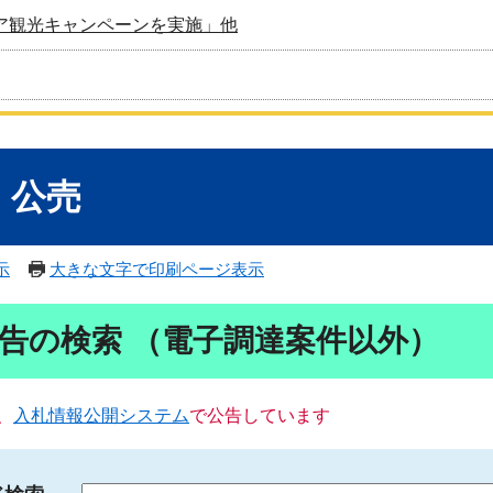
ア観光キャンペーンを実施」他
・公売
示
大きな文字で印刷ページ表示
告の検索 （電子調達案件以外）
、
入札情報公開システム
で公告しています