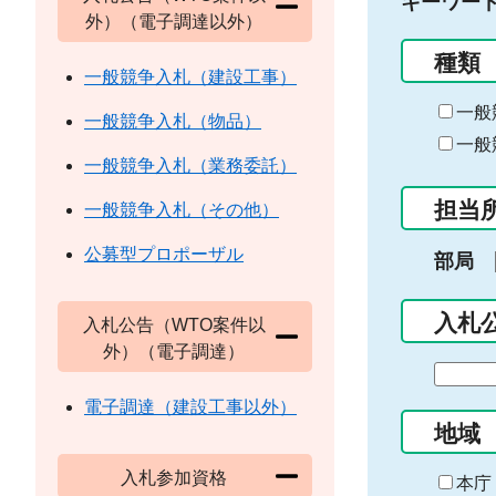
キーワー
外）（電子調達以外）
種類
一般競争入札（建設工事）
一般
一般競争入札（物品）
一般
一般競争入札（業務委託）
担当
一般競争入札（その他）
公募型プロポーザル
部局
入札
入札公告（WTO案件以
外）（電子調達）
期
間
電子調達（建設工事以外）
の
地域
始
入札参加資格
ま
本庁