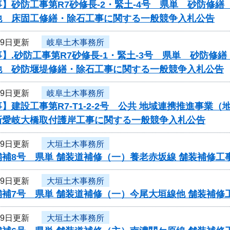
】砂防工事第R7砂修長-2・緊土-4号 県単 砂防修
他 床固工修繕・除石工事に関する一般競争入札公告
29日更新
岐阜土木事務所
】.砂防工事第R7砂修長-1・緊土-3号 県単 砂防
他 砂防堰堤修繕・除石工事に関する一般競争入札公告
29日更新
岐阜土木事務所
】建設工事第R7-T1-2-2号 公共 地域連携推進事
新愛岐大橋取付護岸工事に関する一般競争入札公告
29日更新
大垣土木事務所
舗補8号 県単 舗装道補修（一）養老赤坂線 舗装補修
29日更新
大垣土木事務所
舗補7号 県単 舗装道補修（一）今尾大垣線他 舗装補
29日更新
大垣土木事務所