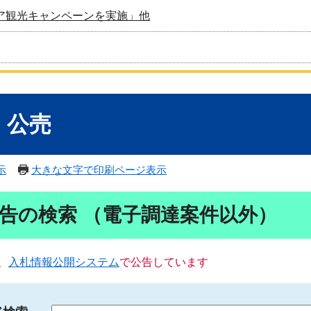
ア観光キャンペーンを実施」他
・公売
示
大きな文字で印刷ページ表示
告の検索 （電子調達案件以外）
、
入札情報公開システム
で公告しています