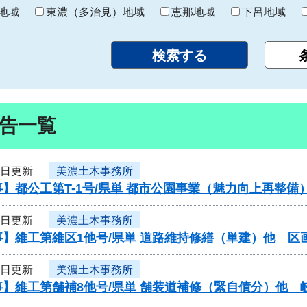
り
地域
東濃（多治見）地域
恵那地域
下呂地域
告一覧
3日更新
美濃土木事務所
】都公工第T-1号/県単 都市公園事業（魅力向上再整備
3日更新
美濃土木事務所
】維工第維区1他号/県単 道路維持修繕（単建）他 区
3日更新
美濃土木事務所
】維工第舗補8他号/県単 舗装道補修（緊自債分）他 