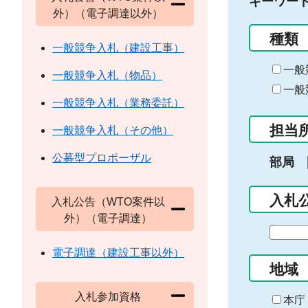
キーワー
外）（電子調達以外）
種類
一般競争入札（建設工事）
一般
一般競争入札（物品）
一般
一般競争入札（業務委託）
担当
一般競争入札（その他）
公募型プロポーザル
部局
入札
入札公告（WTO案件以
外）（電子調達）
期
間
電子調達（建設工事以外）
の
地域
始
入札参加資格
ま
本庁