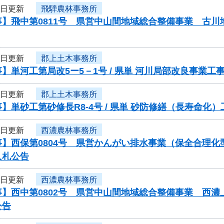
3日更新
飛騨農林事務所
事】飛中第0811号 県営中山間地域総合整備事業 古
3日更新
郡上土木事務所
】単河工第局改5ー5－1号 / 県単 河川局部改良事業
3日更新
郡上土木事務所
】単砂工第砂修長R8-4号 / 県単 砂防修繕（長寿命
3日更新
西濃農林事務所
事】西保第0804号 県営かんがい排水事業（保全合理
入札公告
3日更新
西濃農林事務所
事】西中第0802号 県営中山間地域総合整備事業 西
公告