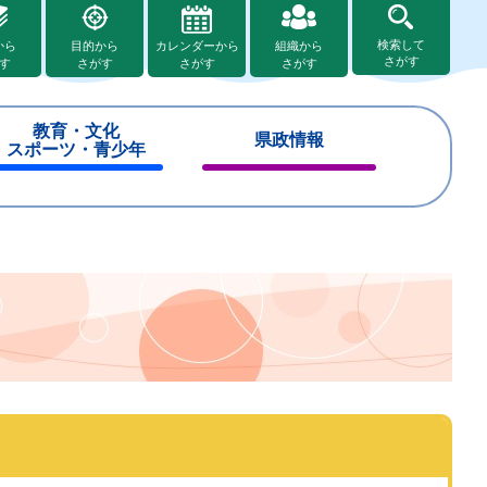
検索して
から
目的から
カレンダーから
組織から
さがす
す
さがす
さがす
さがす
教育・文化
県政情報
スポーツ・青少年
閉
閉
じ
じ
る
る