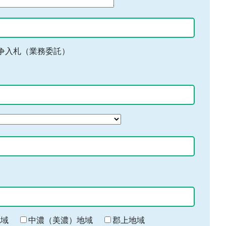
争入札（業務委託）
地域
中濃（美濃）地域
郡上地域