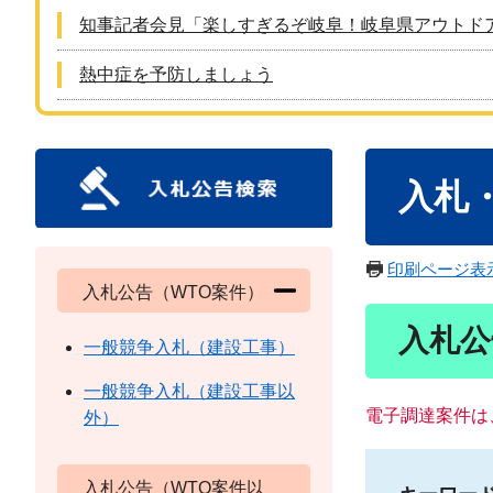
知事記者会見「楽しすぎるぞ岐阜！岐阜県アウトド
熱中症を予防しましょう
本
入札
文
印刷ページ表
入札公告（WTO案件）
入札公
一般競争入札（建設工事）
一般競争入札（建設工事以
電子調達案件は
外）
入札公告（WTO案件以