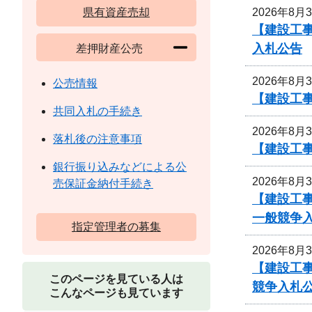
2026年8月
県有資産売却
【建設工
入札公告
差押財産公売
2026年8月
公売情報
【建設工事
共同入札の手続き
2026年8月
落札後の注意事項
【建設工事
銀行振り込みなどによる公
2026年8月
売保証金納付手続き
【建設工
一般競争
指定管理者の募集
2026年8月
【建設工
このページを見ている人は
競争入札
こんなページも見ています