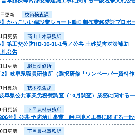
庁舎本館棟等内部改修建築工事に関する一般競争入札公
3日更新
技術検査課
果】かっこいい建設業ショート動画制作業務委託プロポ
31日更新
高山土木事務所
】第工交公防HD-10-01-1号／公共 土砂災害対策補助
入札公告
31日更新
職員研修所
答2】岐阜県職員研修所（選択研修「ワンペーパー資料
31日更新
技術検査課
度岐阜県公共事業労務費調査（10月調査）業務に関する
30日更新
下呂農林事務所
806号】公共 予防治山事業 峠戸地区工事に関する一
30日更新
下呂農林事務所