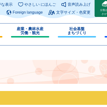
このページの本文へ
がな表示
やさしい にほんご
音声読み上げ
分類
Foreign language
文字サイズ・色変更
さが
産業・農林水産
社会基盤
労働・観光
まちづくり
閉
閉
じ
じ
る
る