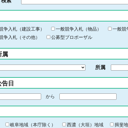
ド検索
検
索
す
る
キ
競争入札（建設工事）
一般競争入札（物品）
一般競
ー
競争入札（その他）
公募型プロポーザル
ワ
ー
所属
ド
を
所属
入
力
公告日
から
期
間
の
終
わ
岐阜地域（本庁除く）
西濃（大垣）地域
揖斐