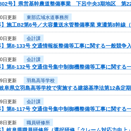
802号】県営基幹農道整備事業 下呂中央3期地区 第
30日更新
東部広域水道事務所
】施工B2第6号／大容量送水管整備事業 東濃第8幹線
30日更新
会計課
】第8-133号 交通情報板整備等工事に関する一般競争
30日更新
会計課
】第8-132号 交通信号集中制御機整備等工事に関する
29日更新
羽島高等学校
度岐阜県立羽島高等学校で実施する建築基準法第12条定
29日更新
会計課
】第8-117号 交通信号集中制御機整備等工事に関する
28日更新
職員研修所
答】岐阜県職員研修所（選択研修「クレーム対応力向上