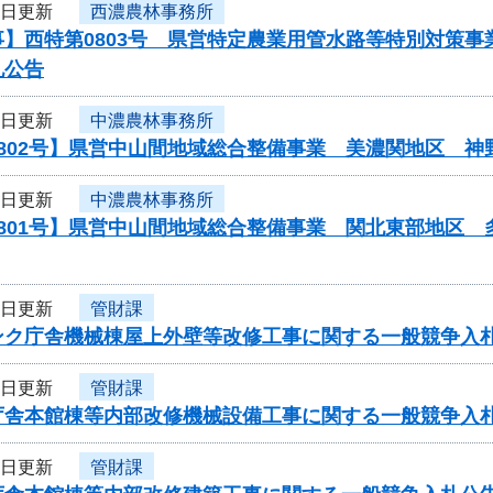
3日更新
西濃農林事務所
事】西特第0803号 県営特定農業用管水路等特別対策
札公告
3日更新
中濃農林事務所
0802号】県営中山間地域総合整備事業 美濃関地区 
3日更新
中濃農林事務所
0801号】県営中山間地域総合整備事業 関北東部地区
3日更新
管財課
ンク庁舎機械棟屋上外壁等改修工事に関する一般競争入
3日更新
管財課
庁舎本館棟等内部改修機械設備工事に関する一般競争入
3日更新
管財課