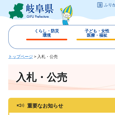
ペ
メ
ふり
ー
ニ
ジ
ュ
の
ー
先
を
くらし・防災
子ども・女性
頭
飛
環境
医療・福祉
で
ば
閉
閉
す
し
じ
じ
。
て
る
る
トップページ
>
入札・公売
本
文
へ
入札・公売
重要なお知らせ