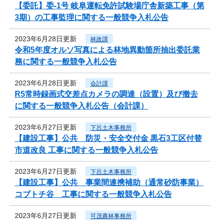
【委託】委-1号 岐阜運転免許試験場庁舎新築工事（第
3期）の工事監理に関する一般競争入札公告
2023年6月28日更新
林政課
令和5年度オルソ写真による林地異動箇所抽出委託業
務に関する一般競争入札公告
2023年6月28日更新
会計課
R5常時録画式交差点カメラの調達（設置）及び撤去
に関する一般競争入札公告（会計課）
2023年6月27日更新
下呂土木事務所
【建設工事】公共 防災・安全交付金 黒石3工区付替
市道改良 工事に関する一般競争入札公告
2023年6月27日更新
下呂土木事務所
【建設工事】公共 事業間連携補助（通常砂防事業）
コブトチ谷 工事に関する一般競争入札公告
2023年6月27日更新
可茂農林事務所