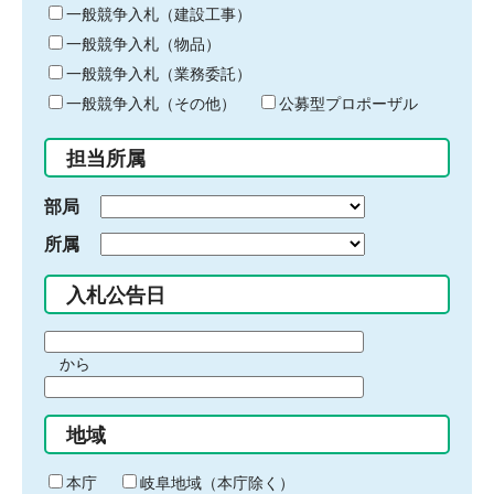
キ
一般競争入札（建設工事）
ー
一般競争入札（物品）
ワ
一般競争入札（業務委託）
ー
ド
一般競争入札（その他）
公募型プロポーザル
を
入
担当所属
力
部局
所属
入札公告日
期
から
間
期
の
間
始
地域
の
ま
終
り
わ
本庁
岐阜地域（本庁除く）