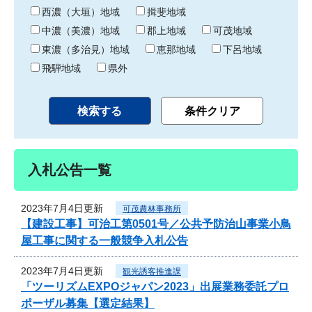
り
西濃（大垣）地域
揖斐地域
中濃（美濃）地域
郡上地域
可茂地域
東濃（多治見）地域
恵那地域
下呂地域
飛騨地域
県外
入札公告一覧
2023年7月4日更新
可茂農林事務所
【建設工事】可治工第0501号／公共予防治山事業小鳥
屋工事に関する一般競争入札公告
2023年7月4日更新
観光誘客推進課
「ツーリズムEXPOジャパン2023」出展業務委託プロ
ポーザル募集【選定結果】