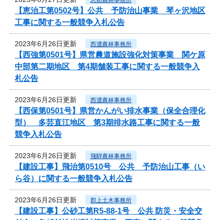
【恵治工第0502号】公共 予防治山事業 琴ヶ沢地区
工事に関する一般競争入札公告
2023年6月26日更新
西濃農林事務所
【西強第0501号】県営農道施設強化対策事業 関ケ原
中部第二期地区 第4期舗装工事に関する一般競争入
札公告
2023年6月26日更新
西濃農林事務所
【西保第0501号】県営かんがい排水事業（保全合理化
型） 多芸直江地区 第3期排水路工事に関する一般
競争入札公告
2023年6月26日更新
飛騨農林事務所
【建設工事】飛治第0510号 公共 予防治山工事（い
ら谷）に関する一般競争入札公告
2023年6月26日更新
郡上土木事務所
【建設工事】公砂工第R5-88-1号 公共 防災・安全交