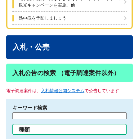
観光キャンペーンを実施」他
熱中症を予防しましょう
本
文
入札・公売
入札公告の検索 （電子調達案件以外）
電子調達案件は、
入札情報公開システム
で公告しています
キーワード検索
検
索
す
種類
る