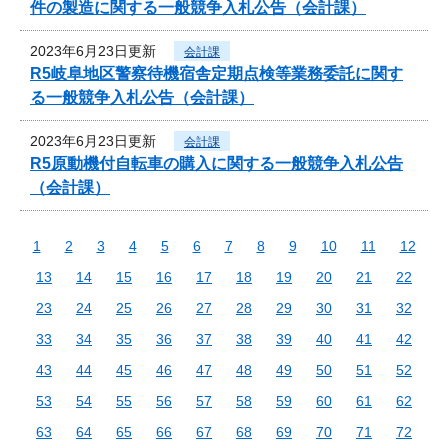
件の製造に関する一般競争入札公告（会計課）
2023年6月23日更新
会計課
R5岐阜地区警察待機宿舎定期点検等業務委託に関す
る一般競争入札公告（会計課）
2023年6月23日更新
会計課
R5原動機付自転車の購入に関する一般競争入札公告
（会計課）
1
2
3
4
5
6
7
8
9
10
11
12
13
14
15
16
17
18
19
20
21
22
23
24
25
26
27
28
29
30
31
32
33
34
35
36
37
38
39
40
41
42
43
44
45
46
47
48
49
50
51
52
53
54
55
56
57
58
59
60
61
62
63
64
65
66
67
68
69
70
71
72