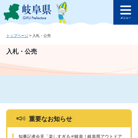
ペ
メ
このページの本文へ
ー
ニ
メ
ジ
ュ
ニ
の
ー
ュ
先
を
ー
頭
飛
トップページ
>
入札・公売
で
ば
す
し
入札・公売
。
て
本
文
へ
重要なお知らせ
知事記者会見「楽しすぎるぞ岐阜！岐阜県アウトドア