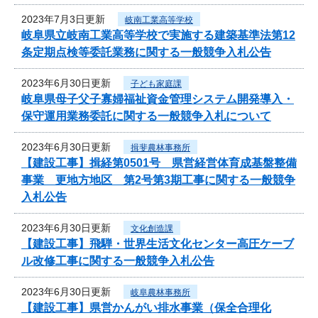
2023年7月3日更新
岐南工業高等学校
岐阜県立岐南工業高等学校で実施する建築基準法第12
条定期点検等委託業務に関する一般競争入札公告
2023年6月30日更新
子ども家庭課
岐阜県母子父子寡婦福祉資金管理システム開発導入・
保守運用業務委託に関する一般競争入札について
2023年6月30日更新
揖斐農林事務所
【建設工事】揖経第0501号 県営経営体育成基盤整備
事業 更地方地区 第2号第3期工事に関する一般競争
入札公告
2023年6月30日更新
文化創造課
【建設工事】飛騨・世界生活文化センター高圧ケーブ
ル改修工事に関する一般競争入札公告
2023年6月30日更新
岐阜農林事務所
【建設工事】県営かんがい排水事業（保全合理化