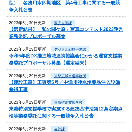
型） 各務用水四期地区 第4号工事に関する一般競
争入札公告
2023年6月30日更新
観光企画課
【選定結果】「私の関ケ原」写真コンテスト2023運営
業務委託プロポーザル募集
2023年6月29日更新
デジタル戦略推進課
令和5年度DX推進地域連携協議会にかかる運営支援業
務委託プロポーザル募集【選定結果】
2023年6月29日更新
東部広域水道事務所
【建設工事】工東第5号／中津川浄水場薬品注入設備
修繕工事
2023年6月29日更新
東濃特別支援学校
東濃特別支援学校で実施する建築基準法第12条定期点
検等業務委託に関する一般競争入札公告
2023年6月29日更新
会計課