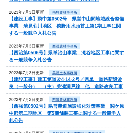
2023年7月3日更新
飛騨農林事務所
【建設工事】飛中第0502号 県営中山間地域総合整備
事業 清見荘川地区 徳野用水頭首工第1期工事に関
する一般競争入札公告
2023年7月3日更新
西濃農林事務所
【西治第0506号】県単治山事業 滝谷地区工事に関す
る一般競争入札公告
2023年7月3日更新
美濃土木事務所
【建設工事】建工第道改4-14-2号／県単 道路新設改
良（一般分） （主）美濃洞戸線 他 道路改良工事
2023年7月3日更新
西濃農林事務所
【西強第0502号】県営農道施設強化対策事業 関ケ原
中部第二期地区 第5期舗装工事に関する一般競争入
札公告