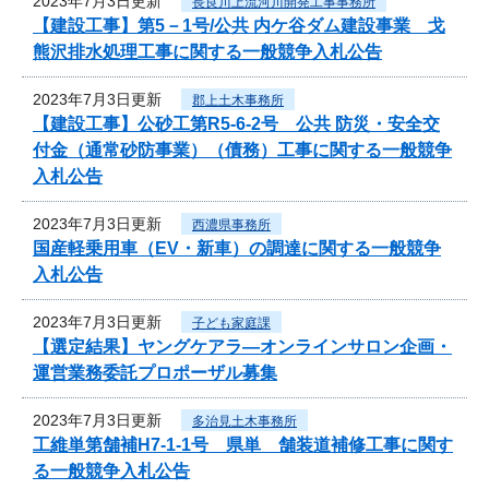
2023年7月3日更新
長良川上流河川開発工事事務所
【建設工事】第5－1号/公共 内ケ谷ダム建設事業 戈
熊沢排水処理工事に関する一般競争入札公告
2023年7月3日更新
郡上土木事務所
【建設工事】公砂工第R5-6-2号 公共 防災・安全交
付金（通常砂防事業）（債務）工事に関する一般競争
入札公告
2023年7月3日更新
西濃県事務所
国産軽乗用車（EV・新車）の調達に関する一般競争
入札公告
2023年7月3日更新
子ども家庭課
【選定結果】ヤングケアラ―オンラインサロン企画・
運営業務委託プロポーザル募集
2023年7月3日更新
多治見土木事務所
工維単第舗補H7-1-1号 県単 舗装道補修工事に関す
る一般競争入札公告