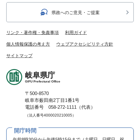
県政へのご意見・ご提案
リンク・著作権・免責事項
利用ガイド
個人情報保護の考え方
ウェブアクセシビリティ方針
サイトマップ
岐阜県庁
GIFU Prefectural Office
〒500-8570
岐阜市薮田南2丁目1番1号
電話番号 058-272-1111（代表）
（法人番号4000020210005）
開庁時間
午前8時30分から午後5時15分まで
（土曜日、日曜日、祝