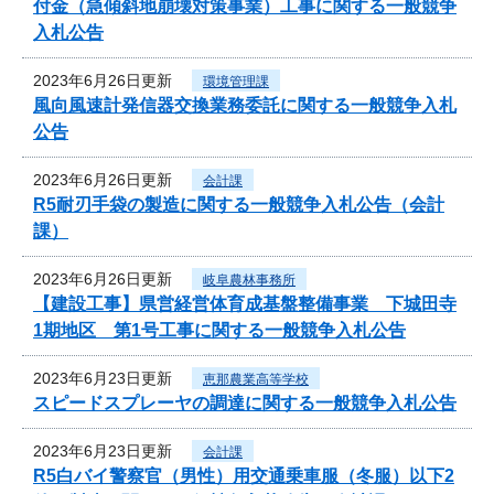
付金（急傾斜地崩壊対策事業）工事に関する一般競争
入札公告
2023年6月26日更新
環境管理課
風向風速計発信器交換業務委託に関する一般競争入札
公告
2023年6月26日更新
会計課
R5耐刃手袋の製造に関する一般競争入札公告（会計
課）
2023年6月26日更新
岐阜農林事務所
【建設工事】県営経営体育成基盤整備事業 下城田寺
1期地区 第1号工事に関する一般競争入札公告
2023年6月23日更新
恵那農業高等学校
スピードスプレーヤの調達に関する一般競争入札公告
2023年6月23日更新
会計課
R5白バイ警察官（男性）用交通乗車服（冬服）以下2