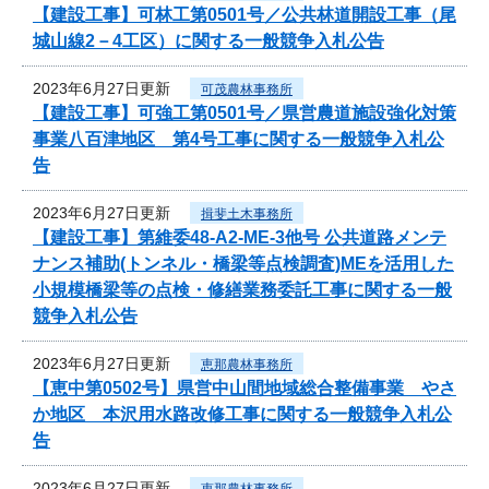
【建設工事】可林工第0501号／公共林道開設工事（尾
城山線2－4工区）に関する一般競争入札公告
2023年6月27日更新
可茂農林事務所
【建設工事】可強工第0501号／県営農道施設強化対策
事業八百津地区 第4号工事に関する一般競争入札公
告
2023年6月27日更新
揖斐土木事務所
【建設工事】第維委48-A2-ME-3他号 公共道路メンテ
ナンス補助(トンネル・橋梁等点検調査)MEを活用した
小規模橋梁等の点検・修繕業務委託工事に関する一般
競争入札公告
2023年6月27日更新
恵那農林事務所
【恵中第0502号】県営中山間地域総合整備事業 やさ
か地区 本沢用水路改修工事に関する一般競争入札公
告
2023年6月27日更新
恵那農林事務所