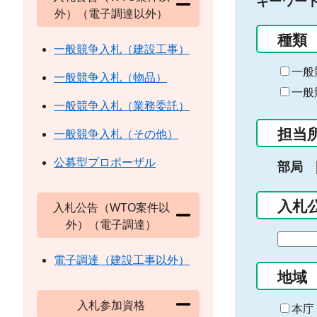
キーワー
外）（電子調達以外）
種類
一般競争入札（建設工事）
一般
一般競争入札（物品）
一般
一般競争入札（業務委託）
担当
一般競争入札（その他）
公募型プロポーザル
部局
入札
入札公告（WTO案件以
外）（電子調達）
期
間
電子調達（建設工事以外）
の
地域
始
入札参加資格
ま
本庁