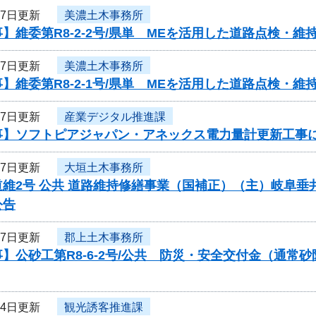
27日更新
美濃土木事務所
】維委第R8-2-2号/県単 MEを活用した道路点検・
27日更新
美濃土木事務所
】維委第R8-2-1号/県単 MEを活用した道路点検・
27日更新
産業デジタル推進課
事】ソフトピアジャパン・アネックス電力量計更新工事
27日更新
大垣土木事務所
維2号 公共 道路維持修繕事業（国補正）（主）岐阜垂
公告
27日更新
郡上土木事務所
】公砂工第R8-6-2号/公共 防災・安全交付金（通
24日更新
観光誘客推進課