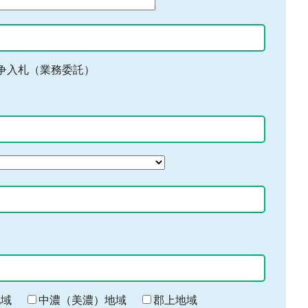
争入札（業務委託）
地域
中濃（美濃）地域
郡上地域