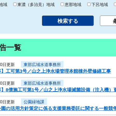
り
地域
東濃（多治見）地域
恵那地域
下呂地域
告一覧
30日更新
東部広域水道事務所
事】工可第3号／山之上浄水場管理本館棟外壁修繕工事
30日更新
東部広域水道事務所
事】8債施工可第1号／山之上浄水場滅菌設備（注入機）
30日更新
公園緑地課
公園の活用方針策定に係る支援業務委託に関する一般競