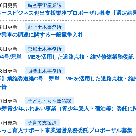
28日更新
航空宇宙産業課
ペースビジネス創出支援業務プロポーザル募集【選定結
28日更新
郡上土木事務所
作業車の調達に関する一般競争入札
28日更新
恵那土木事務所
04号/県単 MEを活用した道路点検・維持修繕業務委
28日更新
揖斐土木事務所
事】第維委道維C号 県単 MEを活用した道路点検・維
公告
27日更新
子ども・女性政策課
姉妹県青少年ふれあい事業（青少年受入・宿泊等）委託に
27日更新
子育て支援課
ふっこ育児サポート事業運営業務委託プロポーザル募集