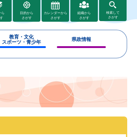
検索して
から
目的から
カレンダーから
組織から
さがす
す
さがす
さがす
さがす
教育・文化
県政情報
スポーツ・青少年
閉
閉
じ
じ
る
る