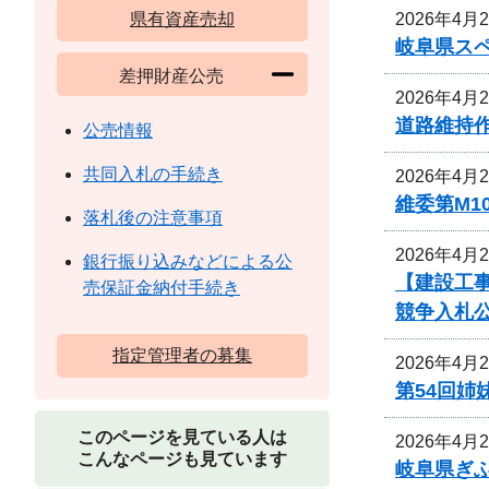
2026年4月
県有資産売却
岐阜県ス
差押財産公売
2026年4月
道路維持
公売情報
共同入札の手続き
2026年4月
維委第M1
落札後の注意事項
2026年4月
銀行振り込みなどによる公
【建設工
売保証金納付手続き
競争入札
指定管理者の募集
2026年4月
第54回
このページを見ている人は
2026年4月
こんなページも見ています
岐阜県ぎ