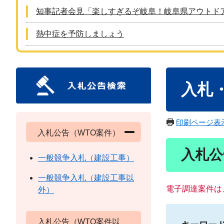
知事記者会見「楽しすぎるぞ岐阜！岐阜県アウトド
熱中症を予防しましょう
本
入札
文
印刷ページ表
入札公告（WTO案件）
入札公
一般競争入札（建設工事）
一般競争入札（建設工事以
電子調達案件は
外）
入札公告（WTO案件以