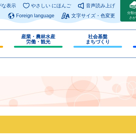
このページの本文へ
がな表示
やさしい にほんご
音声読み上げ
分類
Foreign language
文字サイズ・色変更
さが
産業・農林水産
社会基盤
労働・観光
まちづくり
閉
閉
じ
じ
る
る