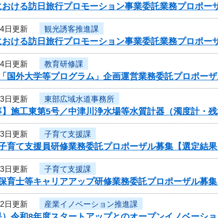
における訪日旅行プロモーション事業委託業務プロポー
24日更新
観光誘客推進課
における訪日旅行プロモーション事業委託業務プロポー
24日更新
教育研修課
度「国外大学等プログラム」企画運営業務委託プロポーザ
23日更新
東部広域水道事務所
事】施工東第5号／中津川浄水場等水質計器（濁度計・残
23日更新
子育て支援課
度子育て支援員研修業務委託プロポーザル募集【選定結果
23日更新
子育て支援課
度保育士等キャリアアップ研修業務委託プロポーザル募集
22日更新
産業イノベーション推進課
果）令和8年度スタートアップとのオープンイノベーシ