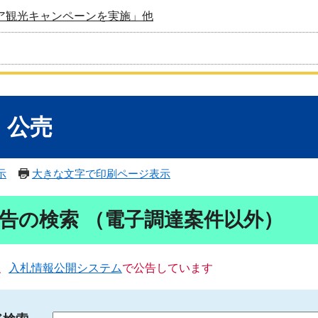
ア観光キャンペーンを実施」他
・公売
示
大きな文字で印刷ページ表示
告の検索 （電子調達案件以外）
、
入札情報公開システム
で公告しています