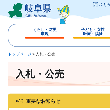
ペ
メ
ふり
ー
ニ
ジ
ュ
の
ー
先
を
くらし・防災
子ども・女性
頭
飛
環境
医療・福祉
で
ば
閉
閉
す
し
じ
じ
。
て
る
る
トップページ
>
入札・公売
本
文
へ
入札・公売
重要なお知らせ