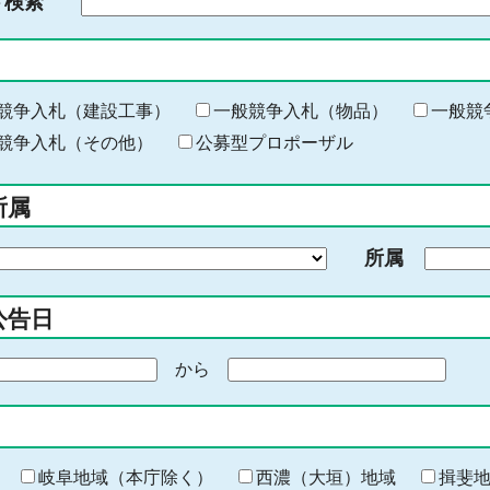
ド検索
検
索
す
る
キ
競争入札（建設工事）
一般競争入札（物品）
一般競
ー
競争入札（その他）
公募型プロポーザル
ワ
ー
所属
ド
を
所属
入
力
公告日
から
期
間
の
終
わ
岐阜地域（本庁除く）
西濃（大垣）地域
揖斐