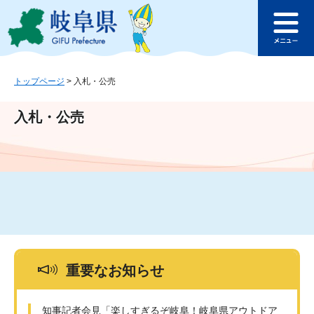
ペ
メ
このページの本文へ
ー
ニ
メ
ジ
ュ
ニ
の
ー
ュ
先
を
ー
頭
飛
トップページ
>
入札・公売
で
ば
す
し
入札・公売
。
て
本
文
へ
重要なお知らせ
知事記者会見「楽しすぎるぞ岐阜！岐阜県アウトドア