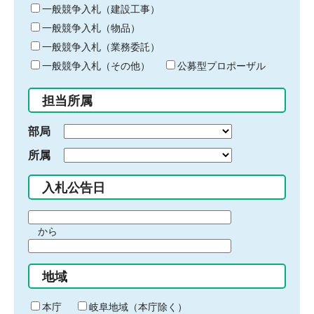
キ
一般競争入札（建設工事）
ー
一般競争入札（物品）
ワ
一般競争入札（業務委託）
ー
ド
一般競争入札（その他）
公募型プロポーザル
を
入
担当所属
力
部局
所属
入札公告日
期
から
間
期
の
間
始
地域
の
ま
終
り
わ
本庁
岐阜地域（本庁除く）