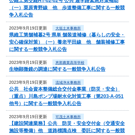
公維工第交維HT-02-02号 公共 通学路緊急対策補助
（一）栗原青野線 他 歩道整備工事に関する一般競
争入札公告
2023年9月19日更新
大垣土木事務所
県維工第舗補暮2号 県単 舗装道補修（暮らしの安全・
安心確保対策）（一）養老平田線 他 舗装補修工事
に関する一般競争入札公告
2023年9月19日更新
恵那農業高等学校
生物顕微鏡の調達に関する一般競争入札公告
2023年9月19日更新
流域浄水事務所
公共 社会資本整備総合交付金事業（防災・安全）
（重点）川島ポンプ場耐水化対策工事（第203-A-051
他号）に関する一般競争入札公告
2023年9月19日更新
可茂土木事務所
【建設関連業務】公共 防災・安全交付金（交通安全
施設等整備）他 道路標識点検 委託に関する一般競