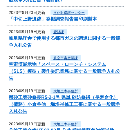
2023年9月20日更新
文化財保護センター
「中切上野遺跡」発掘調査報告書印刷製本
2023年9月19日更新
管財課
岐阜県庁舎で使用する都市ガスの調達に関する一般競
争入札公告
2023年9月19日更新
航空宇宙産業課
空宙博展示物「スペース・ローンチ・システム
（SLS）模型」製作委託業務に関する一般競争入札公
告
2023年9月19日更新
大垣土木事務所
県砂工第砂修長R5-2-1号 県単 砂防修繕（長寿命化）
（債務）小倉谷他 堰堤補修工工事に関する一般競争
入札公告
2023年9月19日更新
大垣土木事務所