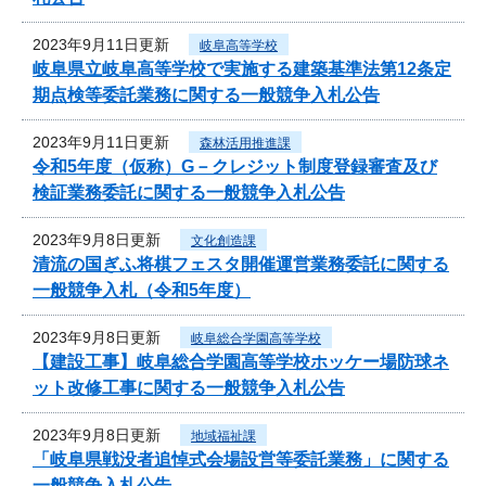
2023年9月11日更新
岐阜高等学校
岐阜県立岐阜高等学校で実施する建築基準法第12条定
期点検等委託業務に関する一般競争入札公告
2023年9月11日更新
森林活用推進課
令和5年度（仮称）G－クレジット制度登録審査及び
検証業務委託に関する一般競争入札公告
2023年9月8日更新
文化創造課
清流の国ぎふ将棋フェスタ開催運営業務委託に関する
一般競争入札（令和5年度）
2023年9月8日更新
岐阜総合学園高等学校
【建設工事】岐阜総合学園高等学校ホッケー場防球ネ
ット改修工事に関する一般競争入札公告
2023年9月8日更新
地域福祉課
「岐阜県戦没者追悼式会場設営等委託業務」に関する
一般競争入札公告