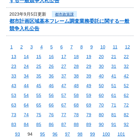
する一般競争入札公告
2023年9月5日更新
都市政策課
都市計画区域基本フレーム調査業務委託に関する一般
競争入札公告
1
2
3
4
5
6
7
8
9
10
11
12
13
14
15
16
17
18
19
20
21
22
23
24
25
26
27
28
29
30
31
32
33
34
35
36
37
38
39
40
41
42
43
44
45
46
47
48
49
50
51
52
53
54
55
56
57
58
59
60
61
62
63
64
65
66
67
68
69
70
71
72
73
74
75
76
77
78
79
80
81
82
83
84
85
86
87
88
89
90
91
92
93
94
95
96
97
98
99
100
101