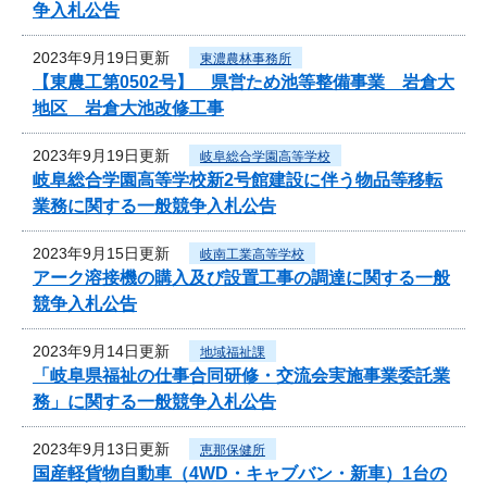
争入札公告
2023年9月19日更新
東濃農林事務所
【東農工第0502号】 県営ため池等整備事業 岩倉大
地区 岩倉大池改修工事
2023年9月19日更新
岐阜総合学園高等学校
岐阜総合学園高等学校新2号館建設に伴う物品等移転
業務に関する一般競争入札公告
2023年9月15日更新
岐南工業高等学校
アーク溶接機の購入及び設置工事の調達に関する一般
競争入札公告
2023年9月14日更新
地域福祉課
「岐阜県福祉の仕事合同研修・交流会実施事業委託業
務」に関する一般競争入札公告
2023年9月13日更新
恵那保健所
国産軽貨物自動車（4WD・キャブバン・新車）1台の