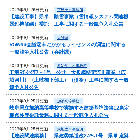
2023年9月26日更新
下呂土木事務所
【建設工事】県単 除雪事業（雪情報システム関連機
器維持修繕）委託 工事に関する一般競争入札公告
2023年9月26日更新
会計課
R5Web会議端末にかかるライセンスの調達に関する
一般競争入札公告（会計課）
2023年9月25日更新
多治見土木事務所
工第R5公河7－1号 公共 大規模特定河川事業（広
域河川）（土岐橋下部工）（債務）工事に関する一般
競争入札公告
2023年9月25日更新
加納高等学校
岐阜県立加納高等学校で実施する建築基準法第12条定
期点検等委託業務に関する一般競争入札公告
2023年9月25日更新
大垣土木事務所
【建設関連業務】 県建委第道改2-25-1号 県単 道路