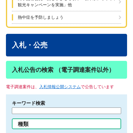
観光キャンペーンを実施」他
熱中症を予防しましょう
本
文
入札・公売
入札公告の検索 （電子調達案件以外）
電子調達案件は、
入札情報公開システム
で公告しています
キーワード検索
検
索
す
種類
る