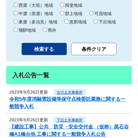
り
西濃（大垣）地域
揖斐地域
中濃（美濃）地域
郡上地域
可茂地域
東濃（多治見）地域
恵那地域
下呂地域
飛騨地域
県外
入札公告一覧
2023年9月26日更新
古川土木事務所
令和5年度消融雪設備等保守点検委託業務に関する一
般競争入札
2023年9月26日更新
下呂土木事務所
【建設工事】公共 防災・安全交付金 （仮称）黒石谷
橋A1橋台他 工事に関する一般競争入札公告