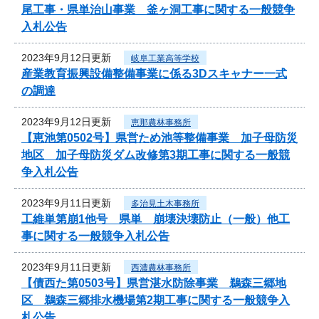
尾工事・県単治山事業 釜ヶ洞工事に関する一般競争
入札公告
2023年9月12日更新
岐阜工業高等学校
産業教育振興設備整備事業に係る3Dスキャナー一式
の調達
2023年9月12日更新
恵那農林事務所
【恵池第0502号】県営ため池等整備事業 加子母防災
地区 加子母防災ダム改修第3期工事に関する一般競
争入札公告
2023年9月11日更新
多治見土木事務所
工維単第崩1他号 県単 崩壊決壊防止（一般）他工
事に関する一般競争入札公告
2023年9月11日更新
西濃農林事務所
【債西た第0503号】県営湛水防除事業 鵜森三郷地
区 鵜森三郷排水機場第2期工事に関する一般競争入
札公告