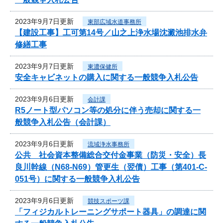
2023年9月7日更新
東部広域水道事務所
【建設工事】工可第14号／山之上浄水場沈澱池排水弁
修繕工事
2023年9月7日更新
東濃保健所
安全キャビネットの購入に関する一般競争入札公告
2023年9月6日更新
会計課
R5ノート型パソコン等の処分に伴う売却に関する一
般競争入札公告（会計課）
2023年9月6日更新
流域浄水事務所
公共 社会資本整備総合交付金事業（防災・安全）長
良川幹線（N68-N69）管更生（翌債）工事（第401-C-
051号）に関する一般競争入札公告
2023年9月6日更新
競技スポーツ課
「フィジカルトレーニングサポート器具」の調達に関