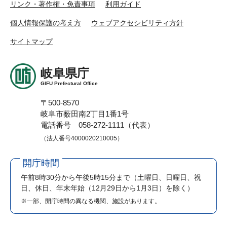
リンク・著作権・免責事項
利用ガイド
個人情報保護の考え方
ウェブアクセシビリティ方針
サイトマップ
岐阜県庁
GIFU Prefectural Office
〒500-8570
岐阜市薮田南2丁目1番1号
電話番号 058-272-1111（代表）
（法人番号4000020210005）
開庁時間
午前8時30分から午後5時15分まで
（土曜日、日曜日、祝
日、休日、年末年始（12月29日から1月3日）を除く）
※一部、開庁時間の異なる機関、施設があります。