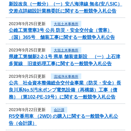
新設改良（一般分）（一）安八海津線 無名(安八SIC）
交差点詳細設計業務委託に関する一般競争入札公告
2023年9月25日更新
大垣土木事務所
公維工第雪寒3号 公共 防災・安全交付金（雪寒）
（国）365号 舗装工事に関する一般競争入札公告
2023年9月25日更新
大垣土木事務所
県建工第舗新2-2-1号 県単 舗装道新設 （一）上石津
多賀線 旧道処理工事に関する一般競争入札公告
2023年9月25日更新
流域浄水事務所
公共 社会資本整備総合交付金事業（防災・安全）長
良川系No.5汚水ポンプ電気設備（再構築）工事（債
務）（第102-PE-19号）に関する一般競争入札公告
2023年9月22日更新
会計課
R5交番用車 （2WD) の購入に関する一般競争入札公
告（会計課）