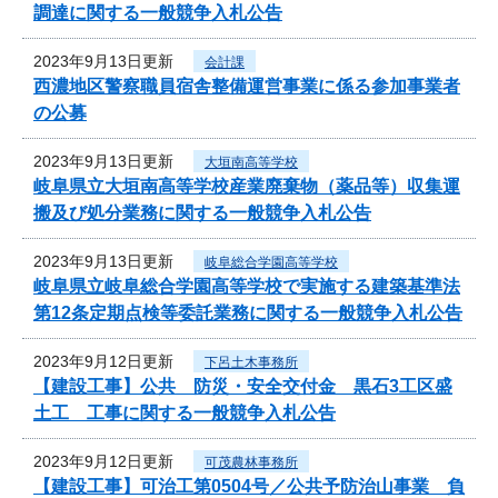
調達に関する一般競争入札公告
2023年9月13日更新
会計課
西濃地区警察職員宿舎整備運営事業に係る参加事業者
の公募
2023年9月13日更新
大垣南高等学校
岐阜県立大垣南高等学校産業廃棄物（薬品等）収集運
搬及び処分業務に関する一般競争入札公告
2023年9月13日更新
岐阜総合学園高等学校
岐阜県立岐阜総合学園高等学校で実施する建築基準法
第12条定期点検等委託業務に関する一般競争入札公告
2023年9月12日更新
下呂土木事務所
【建設工事】公共 防災・安全交付金 黒石3工区盛
土工 工事に関する一般競争入札公告
2023年9月12日更新
可茂農林事務所
【建設工事】可治工第0504号／公共予防治山事業 負