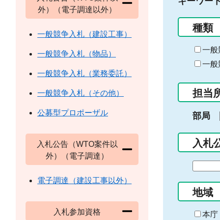
キーワー
外）（電子調達以外）
種類
一般競争入札（建設工事）
一般
一般競争入札（物品）
一般
一般競争入札（業務委託）
担当
一般競争入札（その他）
公募型プロポーザル
部局
入札
入札公告（WTO案件以
外）（電子調達）
期
間
電子調達（建設工事以外）
の
地域
始
入札参加資格
ま
本庁