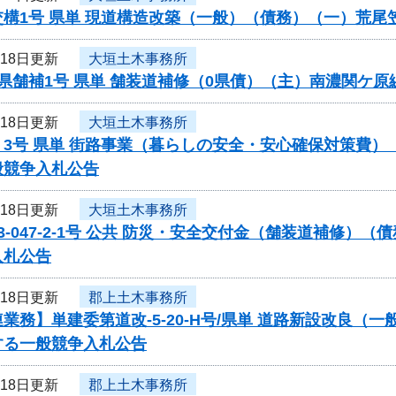
交構1号 県単 現道構造改築（一般）（債務）（一）荒
月18日更新
大垣土木事務所
県舗補1号 県単 舗装道補修（0県債）（主）南濃関ケ
月18日更新
大垣土木事務所
く3号 県単 街路事業（暮らしの安全・安心確保対策費
般競争入札公告
月18日更新
大垣土木事務所
3-047-2-1号 公共 防災・安全交付金（舗装道補修
入札公告
月18日更新
郡上土木事務所
業務】単建委第道改-5-20-H号/県単 道路新設改良（
する一般競争入札公告
月18日更新
郡上土木事務所