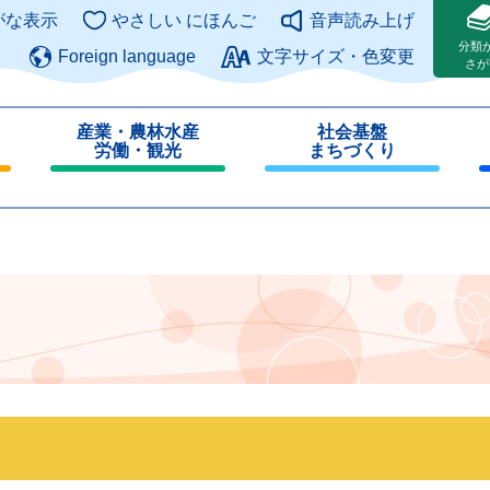
このページの本文へ
がな表示
やさしい にほんご
音声読み上げ
分類
Foreign language
文字サイズ・色変更
さが
産業・農林水産
社会基盤
労働・観光
まちづくり
閉
閉
じ
じ
る
る