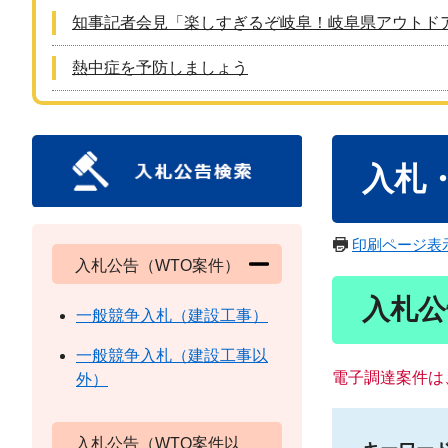
知事記者会見「楽しすぎるぞ岐阜！岐阜県アウトド
熱中症を予防しましょう
本
入札
文
印刷ページ表
入札公告（WTO案件）
入札公
一般競争入札（建設工事）
一般競争入札（建設工事以
電子調達案件は
外）
入札公告（WTO案件以