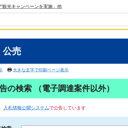
ア観光キャンペーンを実施」他
・公売
示
大きな文字で印刷ページ表示
告の検索 （電子調達案件以外）
、
入札情報公開システム
で公告しています