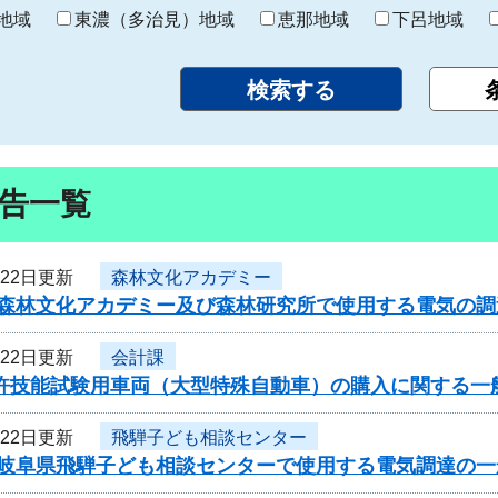
り
地域
東濃（多治見）地域
恵那地域
下呂地域
告一覧
月22日更新
森林文化アカデミー
度森林文化アカデミー及び森林研究所で使用する電気の
月22日更新
会計課
免許技能試験用車両（大型特殊自動車）の購入に関する一
月22日更新
飛騨子ども相談センター
度岐阜県飛騨子ども相談センターで使用する電気調達の