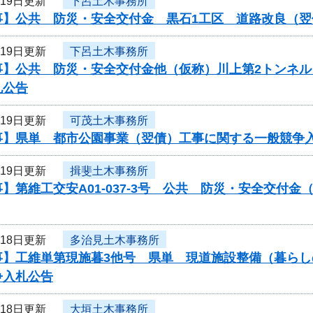
月19日更新
下呂土木事務所
事】公共 防災・安全交付金 黒石1工区 道路改良（
月19日更新
下呂土木事務所
事】公共 防災・安全交付金他（仮称）川上第2トンネ
札公告
月19日更新
可茂土木事務所
事】県単 都市公園事業（翌債）工事に関する一般競争
月19日更新
揖斐土木事務所
】第維工交安A01-037-3号 公共 防災・安全交付
月18日更新
多治見土木事務所
事】工維単第現施暮3他号 県単 現道施設整備（暮ら
争入札公告
月18日更新
大垣土木事務所