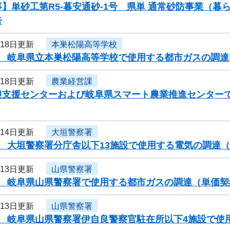
】単砂工第R5-暮安通砂-1号 県単 通常砂防事業（
告
月18日更新
本巣松陽高等学校
度 岐阜県立本巣松陽高等学校で使用する都市ガスの調
月18日更新
農業経営課
農支援センターおよび岐阜県スマート農業推進センター
月14日更新
大垣警察署
度 大垣警察署分庁舎以下13施設で使用する電気の調達
月13日更新
山県警察署
度 岐阜県山県警察署で使用する都市ガスの調達（単価
月13日更新
山県警察署
度 岐阜県山県警察署伊自良警察官駐在所以下4施設で使