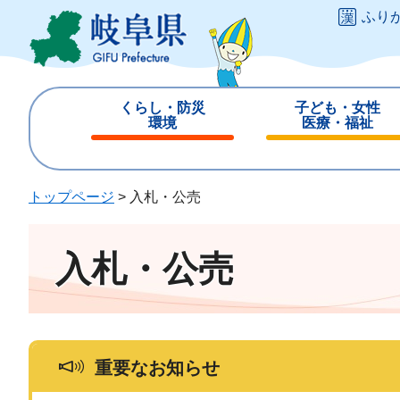
ペ
メ
ふり
ー
ニ
ジ
ュ
の
ー
先
を
くらし・防災
子ども・女性
頭
飛
環境
医療・福祉
で
ば
閉
閉
す
し
じ
じ
。
て
る
る
トップページ
>
入札・公売
本
文
へ
入札・公売
重要なお知らせ