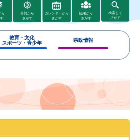
検索して
から
目的から
カレンダーから
組織から
さがす
す
さがす
さがす
さがす
教育・文化
県政情報
スポーツ・青少年
閉
閉
じ
じ
る
る