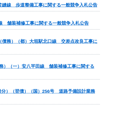
尾笠縫線 歩道整備工事に関する一般競争入札公告
原線 舗装補修工事に関する一般競争入札公告
）（債務）（都）大垣駅北口線 交差点改良工事に
）（債務）（一）安八平田線 舗装補修工事に関する
一般分）（翌債）（国）256号 道路予備設計業務