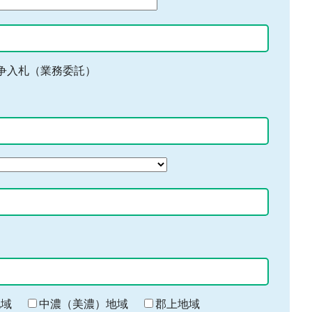
争入札（業務委託）
地域
中濃（美濃）地域
郡上地域