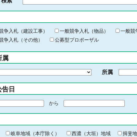
ド検索
検
索
す
る
キ
競争入札（建設工事）
一般競争入札（物品）
一般競
ー
競争入札（その他）
公募型プロポーザル
ワ
ー
所属
ド
を
所属
入
力
公告日
から
期
間
の
終
わ
岐阜地域（本庁除く）
西濃（大垣）地域
揖斐