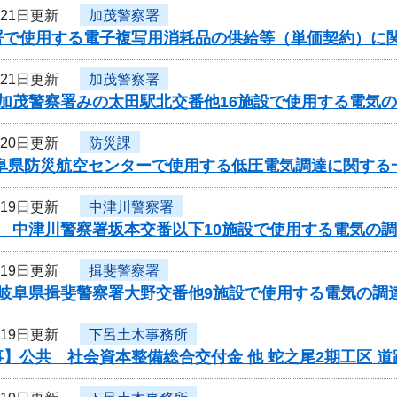
月21日更新
加茂警察署
署で使用する電子複写用消耗品の供給等（単価契約）に
月21日更新
加茂警察署
度加茂警察署みの太田駅北交番他16施設で使用する電気
月20日更新
防災課
岐阜県防災航空センターで使用する低圧電気調達に関する
月19日更新
中津川警察署
 中津川警察署坂本交番以下10施設で使用する電気の調
月19日更新
揖斐警察署
度岐阜県揖斐警察署大野交番他9施設で使用する電気の調
月19日更新
下呂土木事務所
】公共 社会資本整備総合交付金 他 蛇之尾2期工区 