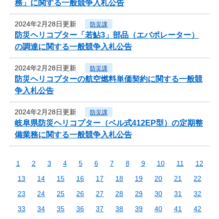
務」に関する一般競争入札公告
2024年2月28日更新
防災課
防災ヘリコプター「若鮎3」部品（エバポレーター）
の調達に関する一般競争入札公告
2024年2月28日更新
防災課
防災ヘリコプターの航空燃料単価契約に関する一般競
争入札公告
2024年2月28日更新
防災課
岐阜県防災ヘリコプター（ベル式412EP型）の定期整
備業務に関する一般競争入札公告
1
2
3
4
5
6
7
8
9
10
11
12
13
14
15
16
17
18
19
20
21
22
23
24
25
26
27
28
29
30
31
32
33
34
35
36
37
38
39
40
41
42