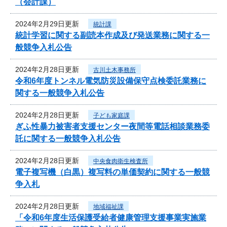
（会計課）
2024年2月29日更新
統計課
統計学習に関する副読本作成及び発送業務に関する一
般競争入札公告
2024年2月28日更新
古川土木事務所
令和6年度トンネル電気防災設備保守点検委託業務に
関する一般競争入札公告
2024年2月28日更新
子ども家庭課
ぎふ性暴力被害者支援センター夜間等電話相談業務委
託に関する一般競争入札公告
2024年2月28日更新
中央食肉衛生検査所
電子複写機（白黒）複写料の単価契約に関する一般競
争入札
2024年2月28日更新
地域福祉課
「令和6年度生活保護受給者健康管理支援事業実施業