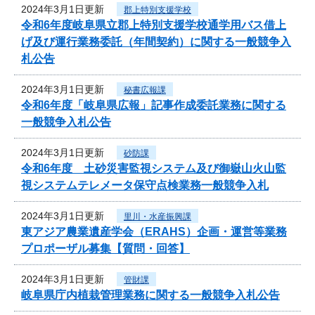
2024年3月1日更新
郡上特別支援学校
令和6年度岐阜県立郡上特別支援学校通学用バス借上
げ及び運行業務委託（年間契約）に関する一般競争入
札公告
2024年3月1日更新
秘書広報課
令和6年度「岐阜県広報」記事作成委託業務に関する
一般競争入札公告
2024年3月1日更新
砂防課
令和6年度 土砂災害監視システム及び御嶽山火山監
視システムテレメータ保守点検業務一般競争入札
2024年3月1日更新
里川・水産振興課
東アジア農業遺産学会（ERAHS）企画・運営等業務
プロポーザル募集【質問・回答】
2024年3月1日更新
管財課
岐阜県庁内植栽管理業務に関する一般競争入札公告