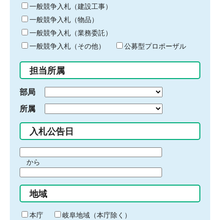
キ
一般競争入札（建設工事）
ー
一般競争入札（物品）
ワ
一般競争入札（業務委託）
ー
ド
一般競争入札（その他）
公募型プロポーザル
を
入
担当所属
力
部局
所属
入札公告日
期
から
間
期
の
間
始
地域
の
ま
終
り
わ
本庁
岐阜地域（本庁除く）