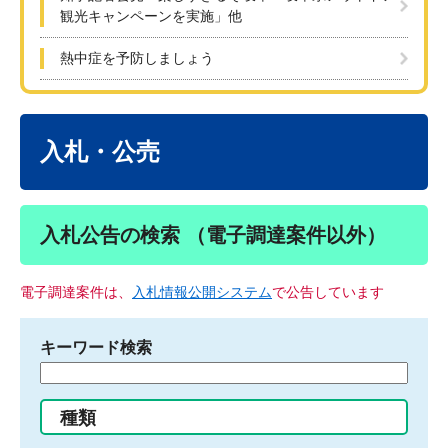
観光キャンペーンを実施」他
熱中症を予防しましょう
本
文
入札・公売
入札公告の検索 （電子調達案件以外）
電子調達案件は、
入札情報公開システム
で公告しています
キーワード検索
検
索
す
種類
る