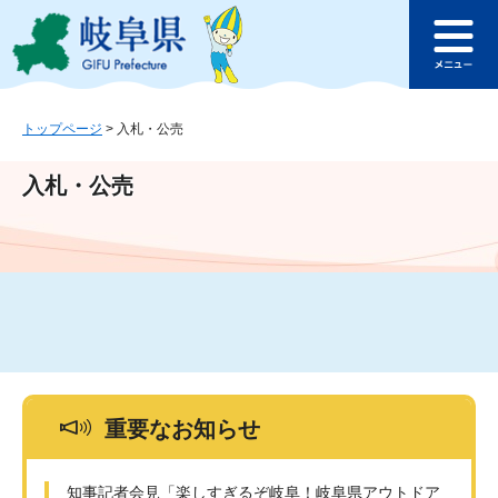
ペ
メ
このページの本文へ
ー
ニ
メ
ジ
ュ
ニ
の
ー
ュ
先
を
ー
頭
飛
トップページ
>
入札・公売
で
ば
す
し
入札・公売
。
て
本
文
へ
重要なお知らせ
知事記者会見「楽しすぎるぞ岐阜！岐阜県アウトドア