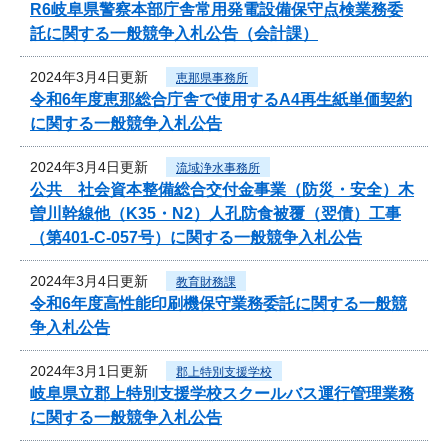
R6岐阜県警察本部庁舎常用発電設備保守点検業務委
託に関する一般競争入札公告（会計課）
2024年3月4日更新
恵那県事務所
令和6年度恵那総合庁舎で使用するA4再生紙単価契約
に関する一般競争入札公告
2024年3月4日更新
流域浄水事務所
公共 社会資本整備総合交付金事業（防災・安全）木
曽川幹線他（K35・N2）人孔防食被覆（翌債）工事
（第401-C-057号）に関する一般競争入札公告
2024年3月4日更新
教育財務課
令和6年度高性能印刷機保守業務委託に関する一般競
争入札公告
2024年3月1日更新
郡上特別支援学校
岐阜県立郡上特別支援学校スクールバス運行管理業務
に関する一般競争入札公告