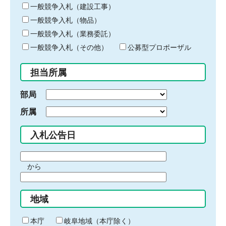
キ
一般競争入札（建設工事）
ー
一般競争入札（物品）
ワ
一般競争入札（業務委託）
ー
ド
一般競争入札（その他）
公募型プロポーザル
を
入
担当所属
力
部局
所属
入札公告日
期
から
間
期
の
間
始
地域
の
ま
終
り
わ
本庁
岐阜地域（本庁除く）