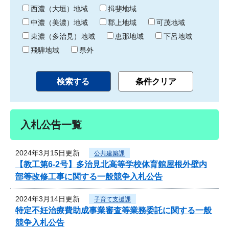
り
西濃（大垣）地域
揖斐地域
中濃（美濃）地域
郡上地域
可茂地域
東濃（多治見）地域
恵那地域
下呂地域
飛騨地域
県外
入札公告一覧
2024年3月15日更新
公共建築課
【教工第6-2号】多治見北高等学校体育館屋根外壁内
部等改修工事に関する一般競争入札公告
2024年3月14日更新
子育て支援課
特定不妊治療費助成事業審査等業務委託に関する一般
競争入札公告