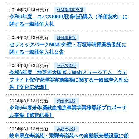
2024年3月14日更新
保健環境研究所
令和6年度 コバス8800用消耗品購入（単価契約）に
関する一般競争入札
2024年3月13日更新
地域産業課
セラミックパークMINO外壁・石垣等清掃業務委託に
関する一般競争入札公告
2024年3月13日更新
文化伝承課
令和6年度「地芝居大国ぎふWebミュージアム」ウェ
ブサイト保守管理等実施業務に関する一般競争入札公
告【文化伝承課】
2024年3月13日更新
薬務水道課
令和6年度若年層献血推進事業等業務委託プロポーザ
ル募集【選定結果】
2024年3月13日更新
高齢福祉課
岐阜県立寿楽苑・飛騨寿楽苑への自動販売機設置に係