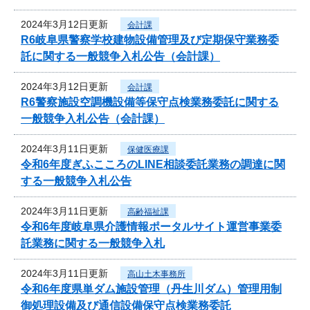
2024年3月12日更新
会計課
R6岐阜県警察学校建物設備管理及び定期保守業務委
託に関する一般競争入札公告（会計課）
2024年3月12日更新
会計課
R6警察施設空調機設備等保守点検業務委託に関する
一般競争入札公告（会計課）
2024年3月11日更新
保健医療課
令和6年度ぎふこころのLINE相談委託業務の調達に関
する一般競争入札公告
2024年3月11日更新
高齢福祉課
令和6年度岐阜県介護情報ポータルサイト運営事業委
託業務に関する一般競争入札
2024年3月11日更新
高山土木事務所
令和6年度県単ダム施設管理（丹生川ダム）管理用制
御処理設備及び通信設備保守点検業務委託