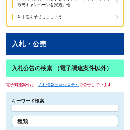
観光キャンペーンを実施」他
熱中症を予防しましょう
本
文
入札・公売
入札公告の検索 （電子調達案件以外）
電子調達案件は、
入札情報公開システム
で公告しています
キーワード検索
検
索
す
種類
る