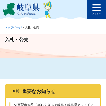
ペ
メ
このページの本文へ
ー
ニ
メ
ジ
ュ
ニ
の
ー
ュ
先
を
ー
頭
飛
トップページ
>
入札・公売
で
ば
す
し
入札・公売
。
て
本
文
へ
重要なお知らせ
知事記者会見「楽しすぎるぞ岐阜！岐阜県アウトドア