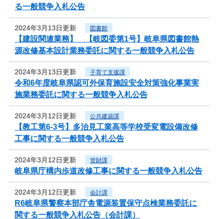
る一般競争入札公告
2024年3月13日更新
図書館
【建設関連業務】 【岐図委第1号】岐阜県図書館熱
源改修基本設計業務委託に関する一般競争入札公告
2024年3月13日更新
子育て支援課
令和6年度岐阜県認可外保育施設安全対策強化事業実
施業務委託に関する一般競争入札公告
2024年3月12日更新
公共建築課
【教工第6-3号】多治見工業高等学校受変電設備改修
工事に関する一般競争入札公告
2024年3月12日更新
管財課
岐阜県庁構内歩道改修工事に関する一般競争入札公告
2024年3月12日更新
会計課
R6岐阜県警察本部庁舎電源装置保守点検業務委託に
関する一般競争入札公告（会計課）