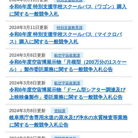
令和6年度 特別支援学校スクールバス（ワゴン）購入
に関する一般競争入札
2024年3月11日更新
特別支援教育課
令和6年度 特別支援学校スクールバス（マイクロバ
ス）購入に関する一般競争入札
2024年3月8日更新
航空宇宙産業課
令和6年度空宙博展示物「月模型（200万分の1スケー
ル）」製作委託業務に関する一般競争入札公告
2024年3月8日更新
航空宇宙産業課
令和6年度空宙博展示物「ドーム型シアター調達及び
上映映像製作」委託業務に関する一般競争入札公告
2024年3月8日更新
管財課
岐阜県庁舎専用水道の原水及び浄水の水質検査等業務
に関する一般競争入札公告