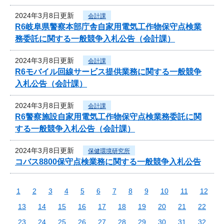
2024年3月8日更新
会計課
R6岐阜県警察本部庁舎自家用電気工作物保守点検業
務委託に関する一般競争入札公告（会計課）
2024年3月8日更新
会計課
R6モバイル回線サービス提供業務に関する一般競争
入札公告（会計課）
2024年3月8日更新
会計課
R6警察施設自家用電気工作物保守点検業務委託に関
する一般競争入札公告（会計課）
2024年3月8日更新
保健環境研究所
コバス8800保守点検業務に関する一般競争入札公告
1
2
3
4
5
6
7
8
9
10
11
12
13
14
15
16
17
18
19
20
21
22
23
24
25
26
27
28
29
30
31
32