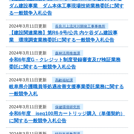
ダム建設事業 ダム本体工事現場技術業務委託に関す
る一般競争入札公告
2024年3月11日更新
長良川上流河川開発工事事務所
【建設関連業務】第R6-9号/公共 内ケ谷ダム建設事
業 環境調査業務委託に関する一般競争入札公告
2024年3月11日更新
森林活用推進課
令和6年度G－クレジット制度登録審査及び検証業務
委託に関する一般競争入札公告
2024年3月11日更新
高齢福祉課
岐阜県介護職員等処遇改善支援事業委託業務に関する
一般競争入札
2024年3月11日更新
保健環境研究所
令和6年度 iseq100用カートリッジ購入（単価契約）
に関する一般競争入札公告
2024年3月11日更新
特別支援教育課