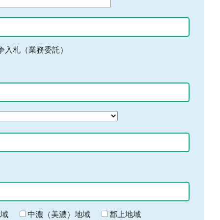
争入札（業務委託）
地域
中濃（美濃）地域
郡上地域