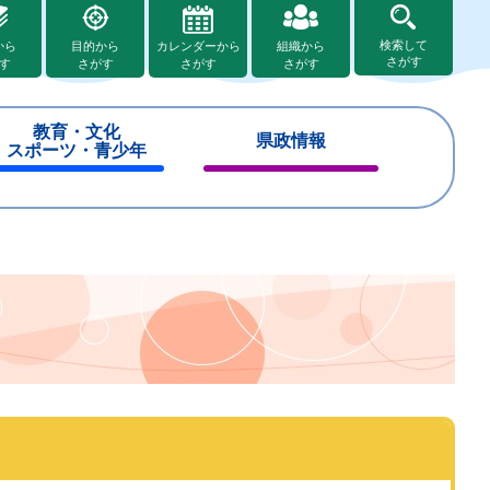
検索して
から
目的から
カレンダーから
組織から
さがす
す
さがす
さがす
さがす
教育・文化
県政情報
スポーツ・青少年
閉
閉
じ
じ
る
る