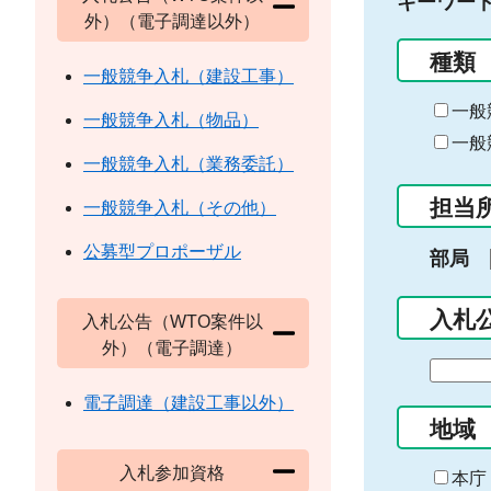
キーワー
外）（電子調達以外）
種類
一般競争入札（建設工事）
一般
一般競争入札（物品）
一般
一般競争入札（業務委託）
担当
一般競争入札（その他）
公募型プロポーザル
部局
入札
入札公告（WTO案件以
外）（電子調達）
期
間
電子調達（建設工事以外）
の
地域
始
入札参加資格
ま
本庁