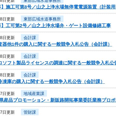
28日更新
東部広域水道事務所
事】施工可第8号／山之上浄水場無停電電源装置（計装用
28日更新
東部広域水道事務所
事】工可第2号／山之上浄水場弁・ゲート設備修繕工事
28日更新
会計課
検査器他1件の購入に関する一般競争入札公告（会計課）
28日更新
会計課
クロソフト製品ライセンスの調達に関する一般競争入札公
28日更新
会計課
用冷凍庫の購入に関する一般競争入札公告（会計課）
27日更新
地域産業課
度県産品プロモーション・新販路開拓事業委託業務プロ
27日更新
管財課