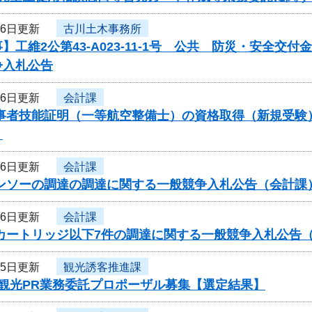
26日更新
古川土木事務所
】工維2公第43-A023-11-1号 公共 防災・安全
争入札公告
26日更新
会計課
従事者技能証明（一等航空整備士）の資格取得（新規受験
）
26日更新
会計課
ーンソーの調達の調達に関する一般競争入札公告（会計課
26日更新
会計課
ーカートリッジ以下7件の調達に関する一般競争入札公告
25日更新
観光誘客推進課
度観光PR業務委託プロポーザル募集【選定結果】