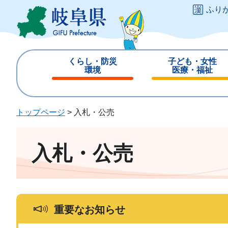
ペ
メ
ふり
ー
ニ
ジ
ュ
の
ー
先
を
くらし・防災
子ども・女性
頭
飛
環境
医療・福祉
で
ば
閉
閉
す
し
じ
じ
。
て
る
る
トップページ
>
入札・公売
本
文
へ
入札・公売
重要なお知らせ