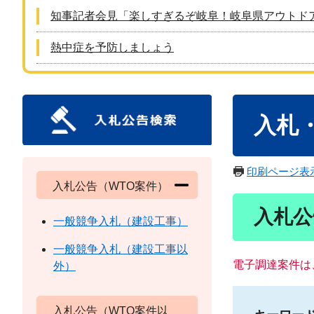
知事記者会見「楽しすぎるぞ岐阜！岐阜県アウトド
熱中症を予防しましょう
本
入札
文
印刷ページ表
入札公告（WTO案件）
入札公
一般競争入札（建設工事）
一般競争入札（建設工事以
電子調達案件は
外）
入札公告（WTO案件以