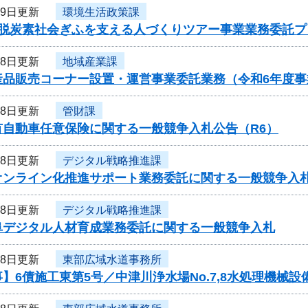
29日更新
環境生活政策課
度脱炭素社会ぎふを支える人づくりツアー事業業務委託
28日更新
地域産業課
産品販売コーナー設置・運営事業委託業務（令和6年度
28日更新
管財課
有自動車任意保険に関する一般競争入札公告（R6）
28日更新
デジタル戦略推進課
オンライン化推進サポート業務委託に関する一般競争入
28日更新
デジタル戦略推進課
阜デジタル人材育成業務委託に関する一般競争入札
28日更新
東部広域水道事務所
】6債施工東第5号／中津川浄水場No.7,8水処理機械