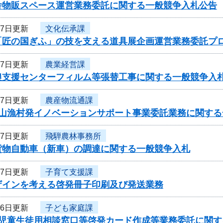
舎物販スペース運営業務委託に関する一般競争入札公告
27日更新
文化伝承課
「匠の国ぎふ」の技を支える道具展企画運営業務委託プ
27日更新
農業経営課
農支援センターフィルム等張替工事に関する一般競争入
27日更新
農産物流通課
農山漁村発イノベーションサポート事業委託業務に関する
27日更新
飛騨農林事務所
貨物自動車（新車）の調達に関する一般競争入札
27日更新
子育て支援課
ザインを考える啓発冊子印刷及び発送業務
26日更新
子ども家庭課
度児童生徒用相談窓口等啓発カード作成等業務委託に関す