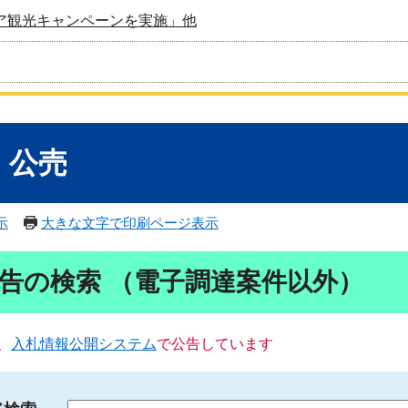
ア観光キャンペーンを実施」他
・公売
示
大きな文字で印刷ページ表示
告の検索 （電子調達案件以外）
、
入札情報公開システム
で公告しています