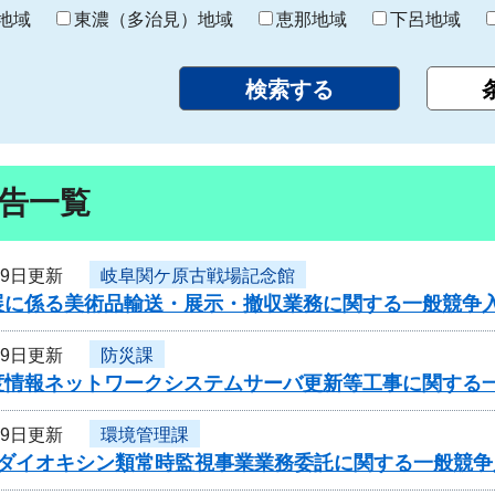
り
地域
東濃（多治見）地域
恵那地域
下呂地域
告一覧
29日更新
岐阜関ケ原古戦場記念館
展に係る美術品輸送・展示・撤収業務に関する一般競争
29日更新
防災課
度情報ネットワークシステムサーバ更新等工事に関する
29日更新
環境管理課
度ダイオキシン類常時監視事業業務委託に関する一般競争