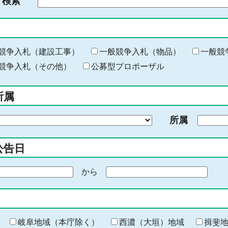
ド検索
検
索
す
る
キ
競争入札（建設工事）
一般競争入札（物品）
一般競
ー
競争入札（その他）
公募型プロポーザル
ワ
ー
所属
ド
を
所属
入
力
公告日
から
期
間
の
終
わ
岐阜地域（本庁除く）
西濃（大垣）地域
揖斐