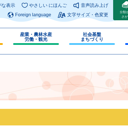
このページの本文へ
がな表示
やさしい にほんご
音声読み上げ
分類
Foreign language
文字サイズ・色変更
さが
産業・農林水産
社会基盤
労働・観光
まちづくり
閉
閉
じ
じ
る
る