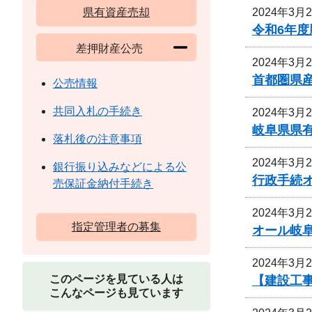
2024年3月
県有資産売却
令和6年
差押財産公売
2024年3月
首都圏県
公売情報
共同入札の手続き
2024年3月
岐阜県県
落札後の注意事項
2024年3月
銀行振り込みなどによる公
行政手続
売保証金納付手続き
2024年3月
指定管理者の募集
オール岐
2024年3月
このページを見ている人は
【建設工事
こんなページも見ています