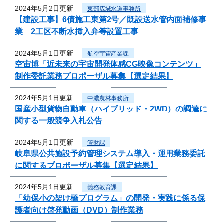
2024年5月2日更新
東部広域水道事務所
【建設工事】6債施工東第2号／既設送水管内面補修事
業 2工区不断水挿入弁等設置工事
2024年5月1日更新
航空宇宙産業課
空宙博「近未来の宇宙開発体感CG映像コンテンツ」
制作委託業務プロポーザル募集【選定結果】
2024年5月1日更新
中濃農林事務所
国産小型貨物自動車（ハイブリッド・2WD）の調達に
関する一般競争入札公告
2024年5月1日更新
管財課
岐阜県公共施設予約管理システム導入・運用業務委託
に関するプロポーザル募集【選定結果】
2024年5月1日更新
義務教育課
「幼保小の架け橋プログラム」の開発・実践に係る保
護者向け啓発動画（DVD）制作業務