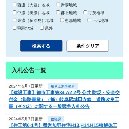
り
西濃（大垣）地域
揖斐地域
中濃（美濃）地域
郡上地域
可茂地域
東濃（多治見）地域
恵那地域
下呂地域
飛騨地域
県外
入札公告一覧
2024年5月7日更新
岐阜土木事務所
【建設工事】都市工事第34-A2-2号 公共 防災・安全交
付金（街路事業）（都）岐阜駅城田寺線 道路改良工
事（その2）に関する一般競争入札公告
2024年5月7日更新
住宅課
【住工第6-1号】県営加野住宅H13,H14,H15棟解体工