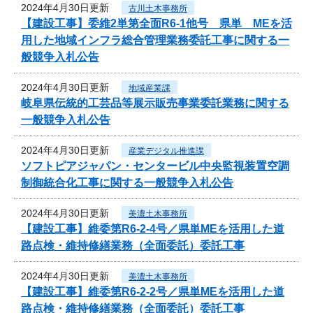
2024年4月30日更新
古川土木事務所
【建設工事】委維2単第全面R6-1他号 県単 MEを活
用した地域インフラ総合管理業務委託工事に関する一
般競争入札公告
2024年4月30日更新
地域産業課
岐阜県伝統的工芸品等展示販売事業委託業務に関する
一般競争入札公告
2024年4月30日更新
産業デジタル推進課
ソフトピアジャパン・センタービル中央監視装置空調
制御統合化工事に関する一般競争入札公告
2024年4月30日更新
美濃土木事務所
【建設工事】維委第R6-2-4号／県単MEを活用した道
路点検・維持修繕業務（全面委託）委託工事
2024年4月30日更新
美濃土木事務所
【建設工事】維委第R6-2-2号／県単MEを活用した道
路点検・維持修繕業務（全面委託）委託工事