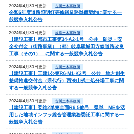
2024年4月30日更新
古川土木事務所
令和6年度道路照明灯等修繕業務単価契約に関する一
般競争入札公告
2024年4月30日更新
岐阜土木事務所
【建設工事】都市工事第34-A2-1号 公共 防災・安
全交付金（街路事業）（都）岐阜駅城田寺線道路改良
工事（その1） に関する一般競争入札公告
2024年4月30日更新
古川土木事務所
【建設工事】工建1公第R6-M1-K2号 公共 地方創生
整備推進交付金（県代行）西漆山残土処分場工事に関
する一般競争入札公告
2024年4月30日更新
古川土木事務所
【建設工事】委維2単第全面R6-5他号 県単 MEを活
用した地域インフラ総合管理業務委託工事に関する一
般競争入札公告