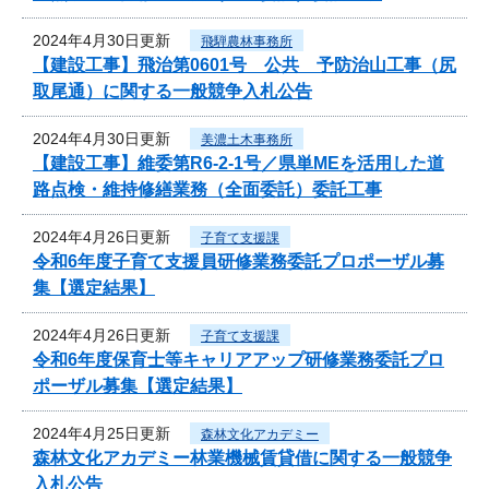
2024年4月30日更新
飛騨農林事務所
【建設工事】飛治第0601号 公共 予防治山工事（尻
取尾通）に関する一般競争入札公告
2024年4月30日更新
美濃土木事務所
【建設工事】維委第R6-2-1号／県単MEを活用した道
路点検・維持修繕業務（全面委託）委託工事
2024年4月26日更新
子育て支援課
令和6年度子育て支援員研修業務委託プロポーザル募
集【選定結果】
2024年4月26日更新
子育て支援課
令和6年度保育士等キャリアアップ研修業務委託プロ
ポーザル募集【選定結果】
2024年4月25日更新
森林文化アカデミー
森林文化アカデミー林業機械賃貸借に関する一般競争
入札公告