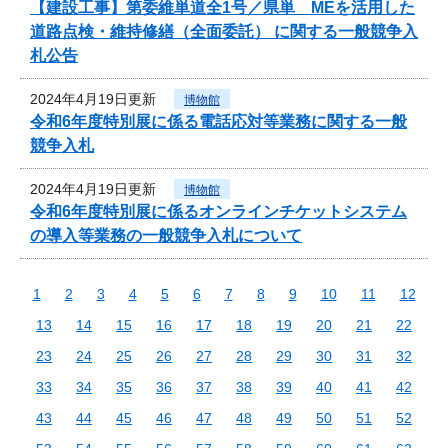
【建設工事】第委維単道全1号／県単 MEを活用した
道路点検・維持修繕（全面委託） に関する一般競争入
札公告
2024年4月19日更新
博物館
令和6年度特別展に係る電話応対等業務に関する一般
競争入札
2024年4月19日更新
博物館
令和6年度特別展に係るオンラインチケットシステム
の導入等業務の一般競争入札について
1
2
3
4
5
6
7
8
9
10
11
12
13
14
15
16
17
18
19
20
21
22
23
24
25
26
27
28
29
30
31
32
33
34
35
36
37
38
39
40
41
42
43
44
45
46
47
48
49
50
51
52