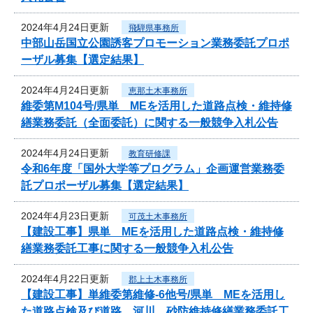
2024年4月24日更新
飛騨県事務所
中部山岳国立公園誘客プロモーション業務委託プロポ
ーザル募集【選定結果】
2024年4月24日更新
恵那土木事務所
維委第M104号/県単 MEを活用した道路点検・維持修
繕業務委託（全面委託）に関する一般競争入札公告
2024年4月24日更新
教育研修課
令和6年度「国外大学等プログラム」企画運営業務委
託プロポーザル募集【選定結果】
2024年4月23日更新
可茂土木事務所
【建設工事】県単 MEを活用した道路点検・維持修
繕業務委託工事に関する一般競争入札公告
2024年4月22日更新
郡上土木事務所
【建設工事】単維委第維修‐6他号/県単 MEを活用し
た道路点検及び道路、河川、砂防維持修繕業務委託工