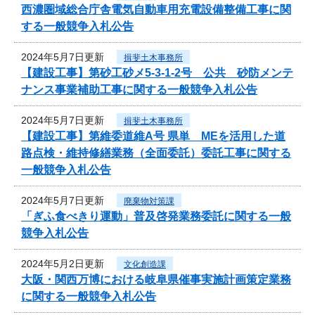
西濃圏域総合庁舎電気自動車用充電設備整備工事に関
する一般競争入札公告
2024年5月7日更新
揖斐土木事務所
【建設工事】第砂工砂メ5-3-1-2号 公共 砂防メンテ
ナンス事業補助工事に関する一般競争入札公告
2024年5月7日更新
揖斐土木事務所
【建設工事】第維委道維A号 県単 MEを活用した道
路点検・維持修繕業務（全面委託）委託工事に関する
一般競争入札公告
2024年5月7日更新
廃棄物対策課
「ぎふ食べきり運動」普及啓発業務委託に関する一般
競争入札公告
2024年5月2日更新
文化創造課
大阪・関西万博における岐阜県催事実施計画策定業務
に関する一般競争入札公告