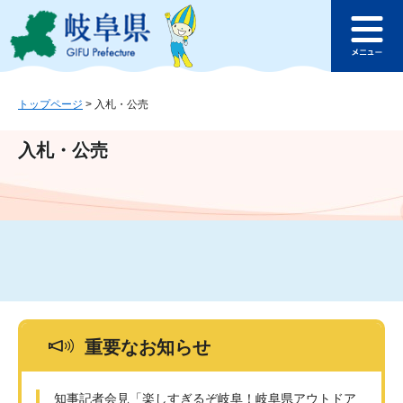
ペ
メ
このページの本文へ
ー
ニ
メ
ジ
ュ
ニ
の
ー
ュ
先
を
ー
頭
飛
トップページ
>
入札・公売
で
ば
す
し
入札・公売
。
て
本
文
へ
重要なお知らせ
知事記者会見「楽しすぎるぞ岐阜！岐阜県アウトドア