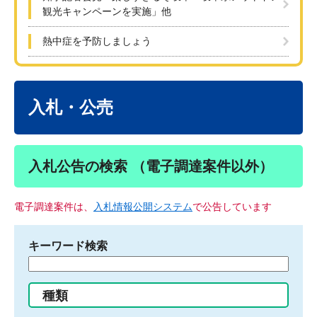
観光キャンペーンを実施」他
熱中症を予防しましょう
本
文
入札・公売
入札公告の検索 （電子調達案件以外）
電子調達案件は、
入札情報公開システム
で公告しています
キーワード検索
検
索
す
種類
る