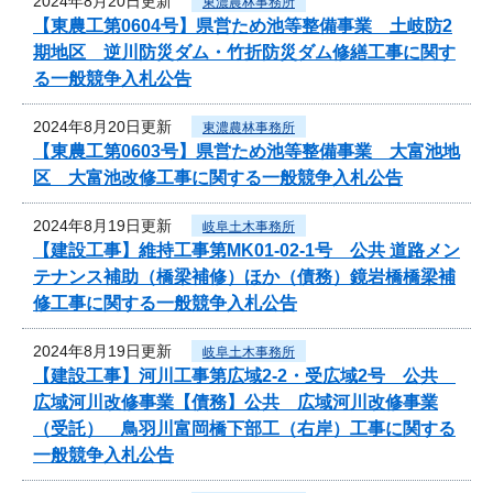
2024年8月20日更新
東濃農林事務所
【東農工第0604号】県営ため池等整備事業 土岐防2
期地区 逆川防災ダム・竹折防災ダム修繕工事に関す
る一般競争入札公告
2024年8月20日更新
東濃農林事務所
【東農工第0603号】県営ため池等整備事業 大富池地
区 大富池改修工事に関する一般競争入札公告
2024年8月19日更新
岐阜土木事務所
【建設工事】維持工事第MK01-02-1号 公共 道路メン
テナンス補助（橋梁補修）ほか（債務）鏡岩橋橋梁補
修工事に関する一般競争入札公告
2024年8月19日更新
岐阜土木事務所
【建設工事】河川工事第広域2-2・受広域2号 公共
広域河川改修事業【債務】公共 広域河川改修事業
（受託） 鳥羽川富岡橋下部工（右岸）工事に関する
一般競争入札公告