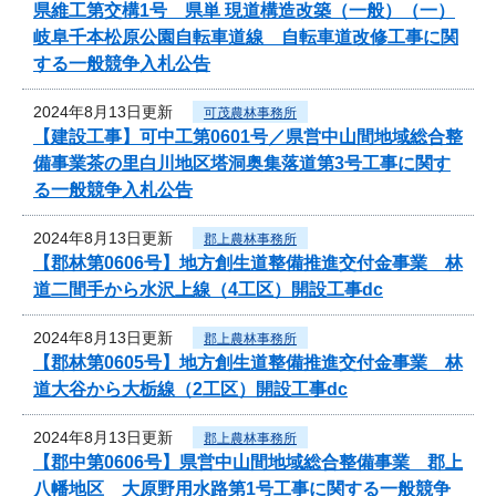
県維工第交構1号 県単 現道構造改築（一般）（一）
岐阜千本松原公園自転車道線 自転車道改修工事に関
する一般競争入札公告
2024年8月13日更新
可茂農林事務所
【建設工事】可中工第0601号／県営中山間地域総合整
備事業茶の里白川地区塔洞奥集落道第3号工事に関す
る一般競争入札公告
2024年8月13日更新
郡上農林事務所
【郡林第0606号】地方創生道整備推進交付金事業 林
道二間手から水沢上線（4工区）開設工事dc
2024年8月13日更新
郡上農林事務所
【郡林第0605号】地方創生道整備推進交付金事業 林
道大谷から大栃線（2工区）開設工事dc
2024年8月13日更新
郡上農林事務所
【郡中第0606号】県営中山間地域総合整備事業 郡上
八幡地区 大原野用水路第1号工事に関する一般競争