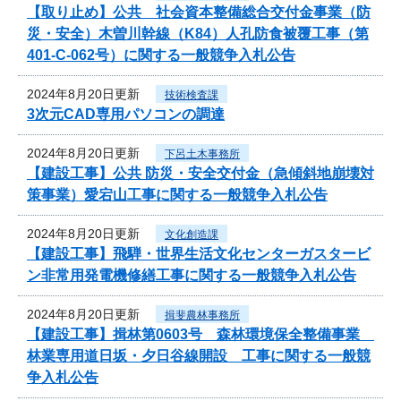
【取り止め】公共 社会資本整備総合交付金事業（防
災・安全）木曽川幹線（K84）人孔防食被覆工事（第
401-C-062号）に関する一般競争入札公告
2024年8月20日更新
技術検査課
3次元CAD専用パソコンの調達
2024年8月20日更新
下呂土木事務所
【建設工事】公共 防災・安全交付金（急傾斜地崩壊対
策事業）愛宕山工事に関する一般競争入札公告
2024年8月20日更新
文化創造課
【建設工事】飛騨・世界生活文化センターガスタービ
ン非常用発電機修繕工事に関する一般競争入札公告
2024年8月20日更新
揖斐農林事務所
【建設工事】揖林第0603号 森林環境保全整備事業
林業専用道日坂・夕日谷線開設 工事に関する一般競
争入札公告