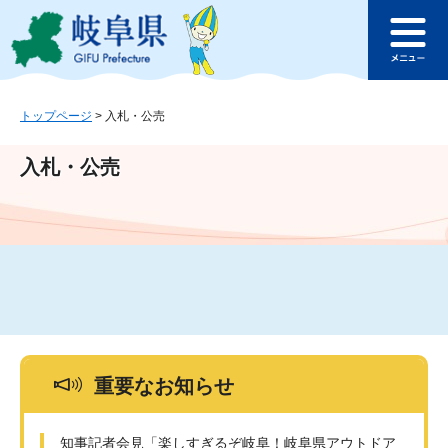
ペ
メ
このページの本文へ
ー
ニ
メ
ジ
ュ
ニ
の
ー
ュ
先
を
ー
頭
飛
トップページ
>
入札・公売
で
ば
す
し
入札・公売
。
て
本
文
へ
重要なお知らせ
知事記者会見「楽しすぎるぞ岐阜！岐阜県アウトドア