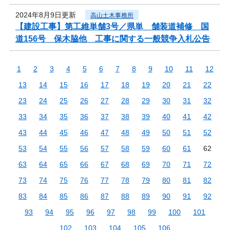
2024年8月9日更新
高山土木事務所
【建設工事】第工維単舗3号／県単 舗装道補修 国
道156号 保木脇他 工事に関する一般競争入札公告
1
2
3
4
5
6
7
8
9
10
11
12
13
14
15
16
17
18
19
20
21
22
23
24
25
26
27
28
29
30
31
32
33
34
35
36
37
38
39
40
41
42
43
44
45
46
47
48
49
50
51
52
53
54
55
56
57
58
59
60
61
62
63
64
65
66
67
68
69
70
71
72
73
74
75
76
77
78
79
80
81
82
83
84
85
86
87
88
89
90
91
92
93
94
95
96
97
98
99
100
101
102
103
104
105
106