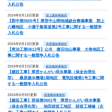
入札公告
2024年8月13日更新
郡上農林事務所
【郡中第0605号】県営中山間地域総合整備事業 郡上
八幡地区 小瀬子集落道第2号工事に関する一般競争
入札公告
2024年8月13日更新
恵那農林事務所
【恵治工第0613号】公共 復旧治山事業 大巻地区工
事に関する一般競争入札公告
2024年8月13日更新
岐阜農林事務所
【建設工事】県営かんがい排水事業（保全合理化
型） 桑原揚水機場1期地区 電気設備第1号工事に関
する一般競争入札公告
2024年8月9日更新
西濃農林事務所
【建設工事】西保第0601号 県営かんがい排水事業
（保全合理化型） 池田頭首工地区 頭首工補修（左