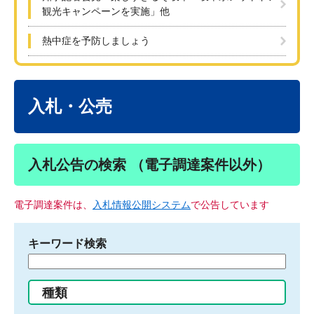
観光キャンペーンを実施」他
熱中症を予防しましょう
本
文
入札・公売
入札公告の検索 （電子調達案件以外）
電子調達案件は、
入札情報公開システム
で公告しています
キーワード検索
検
索
す
種類
る