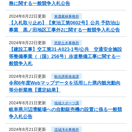
務に関する一般競争入札公告
2024年8月22日更新
東濃農林事務所
【入札取り止め】【東治工第0602号】公共 予防治山
事業 黒ノ田地区工事外2に関する一般競争入札公告
2024年8月22日更新
恵那土木事務所
【建設工事】交工第31-A023-1号/公共 交通安全施設
等整備事業（（国）256号）歩道整備工事に関する一
般競争入札
2024年8月21日更新
観光誘客推進課
令和6年度Webマップデータを活用した県内観光動向
等分析業務【選定結果】
2024年8月21日更新
地域スポーツ課
岐阜県川辺漕艇場への自動販売機の設置に係る一般競
争入札公告
2024年8月21日更新
流域浄水事務所