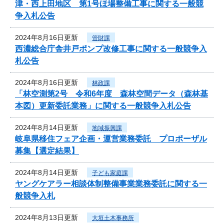
津・西上田地区 第1号ほ場整備工事に関する一般競
争入札公告
2024年8月16日更新
管財課
西濃総合庁舎井戸ポンプ改修工事に関する一般競争入
札公告
2024年8月16日更新
林政課
「林空測第2号 令和6年度 森林空間データ（森林基
本図）更新委託業務」に関する一般競争入札公告
2024年8月14日更新
地域振興課
岐阜県移住フェア企画・運営業務委託 プロポーザル
募集【選定結果】
2024年8月14日更新
子ども家庭課
ヤングケアラー相談体制整備事業業務委託に関する一
般競争入札
2024年8月13日更新
大垣土木事務所