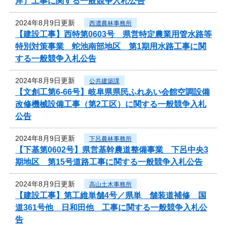
岸）工事に関する一般競争入札公告
2024年8月9日更新
西濃農林事務所
【建設工事】西特第0603号 県営特定農業用管水路等
特別対策事業 蛇池南部地区 第1期用水路工事に関
する一般競争入札公告
2024年8月9日更新
公共建築課
【文創工第6-66号】岐阜県県民ふれあい会館空調設備
改修機械設備工事（第2工区）に関する一般競争入札
公告
2024年8月9日更新
下呂農林事務所
【下基第0602号】県営基幹農道整備事業 下呂中央3
期地区 第15号道路工事に関する一般競争入札公告
2024年8月9日更新
高山土木事務所
【建設工事】第工維単舗4号／県単 舗装道補修 国
道361号他 日和田他 工事に関する一般競争入札公
告