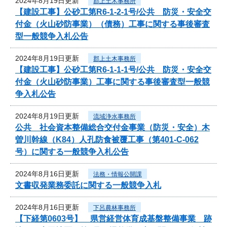
2024年8月19日更新
郡上土木事務所
【建設工事】公砂工第R6-1-2-1号/公共 防災・安全交
付金（火山砂防事業）（債務）工事に関する事後審査
型一般競争入札公告
2024年8月19日更新
郡上土木事務所
【建設工事】公砂工第R6-1-1-1号/公共 防災・安全交
付金（火山砂防事業）工事に関する事後審査型一般競
争入札公告
2024年8月19日更新
流域浄水事務所
公共 社会資本整備総合交付金事業（防災・安全）木
曽川幹線（K84）人孔防食被覆工事（第401-C-062
号）に関する一般競争入札公告
2024年8月16日更新
法務・情報公開課
文書収発業務委託に関する一般競争入札
2024年8月16日更新
下呂農林事務所
【下経第0603号】 県営経営体育成基盤整備事業 跡