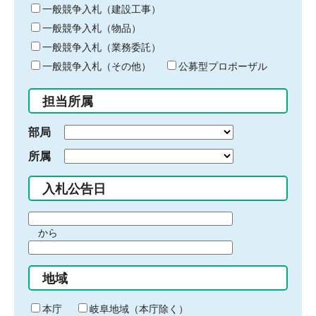
キ
一般競争入札（建設工事）
ー
一般競争入札（物品）
ワ
一般競争入札（業務委託）
ー
ド
一般競争入札（その他）
公募型プロポーザル
を
入
担当所属
力
部局
所属
入札公告日
期
から
間
期
の
間
始
地域
の
ま
終
り
わ
本庁
岐阜地域（本庁除く）