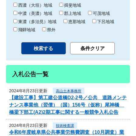
り
西濃（大垣）地域
揖斐地域
中濃（美濃）地域
郡上地域
可茂地域
東濃（多治見）地域
恵那地域
下呂地域
飛騨地域
県外
入札公告一覧
2024年8月23日更新
高山土木事務所
【建設工事】第工建公道橋D2-2号／公共 道路メンテ
ナンス事業他（翌債）（国）156号（仮称）尾神橋
橋梁下部工(A2)2期工事に関する一般競争入札公告
2024年8月23日更新
技術検査課
令和6年度岐阜県公共事業労務費調査（10月調査）業