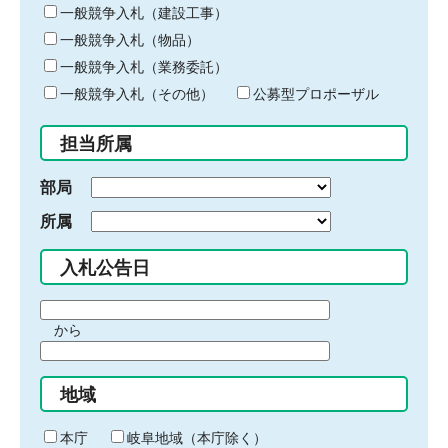
キ
一般競争入札（建設工事）
ー
一般競争入札（物品）
ワ
一般競争入札（業務委託）
ー
ド
一般競争入札（その他）
公募型プロポーザル
を
入
担当所属
力
部局
所属
入札公告日
期
から
間
期
の
間
始
地域
の
ま
終
り
わ
本庁
岐阜地域（本庁除く）