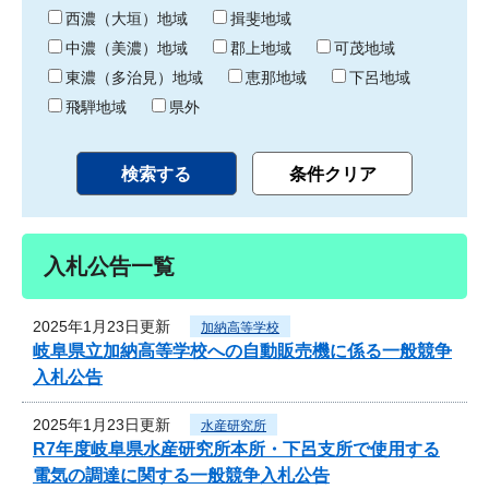
り
西濃（大垣）地域
揖斐地域
中濃（美濃）地域
郡上地域
可茂地域
東濃（多治見）地域
恵那地域
下呂地域
飛騨地域
県外
入札公告一覧
2025年1月23日更新
加納高等学校
岐阜県立加納高等学校への自動販売機に係る一般競争
入札公告
2025年1月23日更新
水産研究所
R7年度岐阜県水産研究所本所・下呂支所で使用する
電気の調達に関する一般競争入札公告