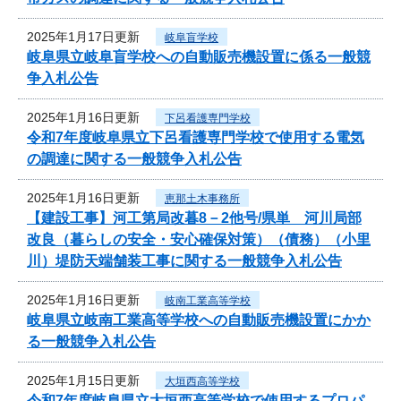
2025年1月17日更新
岐阜盲学校
岐阜県立岐阜盲学校への自動販売機設置に係る一般競
争入札公告
2025年1月16日更新
下呂看護専門学校
令和7年度岐阜県立下呂看護専門学校で使用する電気
の調達に関する一般競争入札公告
2025年1月16日更新
恵那土木事務所
【建設工事】河工第局改暮8－2他号/県単 河川局部
改良（暮らしの安全・安心確保対策）（債務）（小里
川）堤防天端舗装工事に関する一般競争入札公告
2025年1月16日更新
岐南工業高等学校
岐阜県立岐南工業高等学校への自動販売機設置にかか
る一般競争入札公告
2025年1月15日更新
大垣西高等学校
令和7年度岐阜県立大垣西高等学校で使用するプロパ