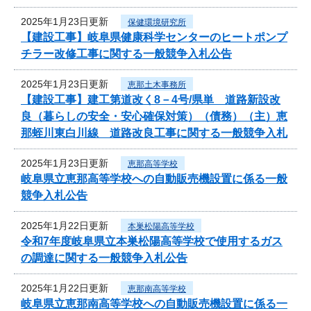
2025年1月23日更新
保健環境研究所
【建設工事】岐阜県健康科学センターのヒートポンプ
チラー改修工事に関する一般競争入札公告
2025年1月23日更新
恵那土木事務所
【建設工事】建工第道改く8－4号/県単 道路新設改
良（暮らしの安全・安心確保対策）（債務）（主）恵
那蛭川東白川線 道路改良工事に関する一般競争入札
2025年1月23日更新
恵那高等学校
岐阜県立恵那高等学校への自動販売機設置に係る一般
競争入札公告
2025年1月22日更新
本巣松陽高等学校
令和7年度岐阜県立本巣松陽高等学校で使用するガス
の調達に関する一般競争入札公告
2025年1月22日更新
恵那南高等学校
岐阜県立恵那南高等学校への自動販売機設置に係る一