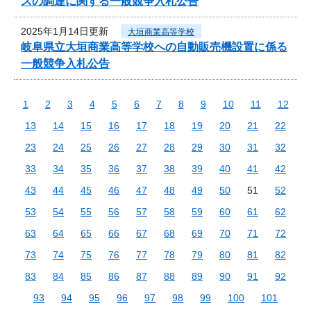
スの調達に関する一般競争入札公告
2025年1月14日更新
大垣商業高等学校
岐阜県立大垣商業高等学校への自動販売機設置に係る
一般競争入札公告
1
2
3
4
5
6
7
8
9
10
11
12
13
14
15
16
17
18
19
20
21
22
23
24
25
26
27
28
29
30
31
32
33
34
35
36
37
38
39
40
41
42
43
44
45
46
47
48
49
50
51
52
53
54
55
56
57
58
59
60
61
62
63
64
65
66
67
68
69
70
71
72
73
74
75
76
77
78
79
80
81
82
83
84
85
86
87
88
89
90
91
92
93
94
95
96
97
98
99
100
101