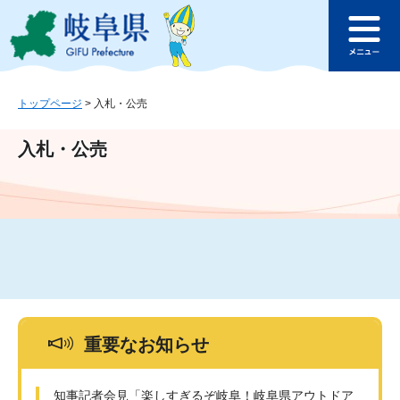
ペ
メ
このページの本文へ
ー
ニ
メ
ジ
ュ
ニ
の
ー
ュ
先
を
ー
頭
飛
トップページ
>
入札・公売
で
ば
す
し
入札・公売
。
て
本
文
へ
重要なお知らせ
知事記者会見「楽しすぎるぞ岐阜！岐阜県アウトドア