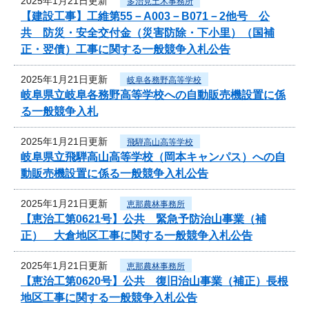
2025年1月21日更新
多治見土木事務所
【建設工事】工維第55－A003－B071－2他号 公
共 防災・安全交付金（災害防除・下小里）（国補
正・翌債）工事に関する一般競争入札公告
2025年1月21日更新
岐阜各務野高等学校
岐阜県立岐阜各務野高等学校への自動販売機設置に係
る一般競争入札
2025年1月21日更新
飛騨高山高等学校
岐阜県立飛騨高山高等学校（岡本キャンパス）への自
動販売機設置に係る一般競争入札公告
2025年1月21日更新
恵那農林事務所
【恵治工第0621号】公共 緊急予防治山事業（補
正） 大倉地区工事に関する一般競争入札公告
2025年1月21日更新
恵那農林事務所
【恵治工第0620号】公共 復旧治山事業（補正）長根
地区工事に関する一般競争入札公告