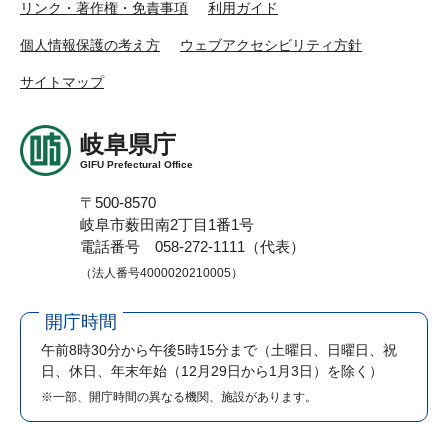
リンク・著作権・免責事項
利用ガイド
個人情報保護の考え方
ウェブアクセシビリティ方針
サイトマップ
岐阜県庁
GIFU Prefectural Office
〒500-8570
岐阜市薮田南2丁目1番1号
電話番号 058-272-1111（代表）
（法人番号4000020210005）
開庁時間
午前8時30分から午後5時15分まで
（土曜日、日曜日、祝
日、休日、年末年始（12月29日から1月3日）を除く）
※一部、開庁時間の異なる機関、施設があります。