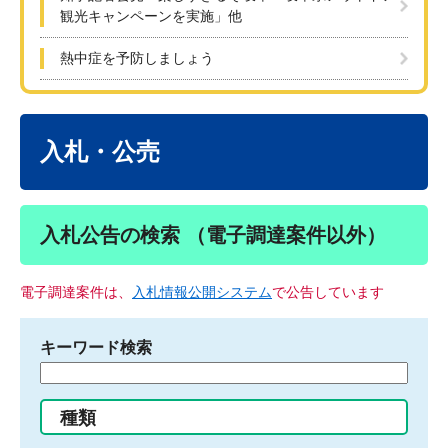
観光キャンペーンを実施」他
熱中症を予防しましょう
本
文
入札・公売
入札公告の検索 （電子調達案件以外）
電子調達案件は、
入札情報公開システム
で公告しています
キーワード検索
検
索
す
種類
る