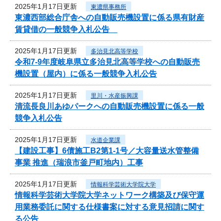
2025年1月17日更新
東濃県事務所
東濃西部総合庁舎への自動販売機設置に係る県有財産
賃貸借の一般競争入札公告
2025年1月17日更新
多治見北高等学校
令和7‐9年度岐阜県立多治見北高等学校への自動販売
機設置（屋内）に係る一般競争入札公告
2025年1月17日更新
里川・水産振興課
清流長良川あゆパークへの自動販売機設置に係る一般
競争入札公告
2025年1月17日更新
水道企業課
【建設工事】6債施工B2第1-1号／大容量送水管整備
事業 推進（瑞浪市釜戸町地内）工事
2025年1月17日更新
情報科学芸術大学院大学
情報科学芸術大学院大学ネットワーク構築及び保守運
用業務委託に関する仕様書案に対する意見招請に関す
る公告