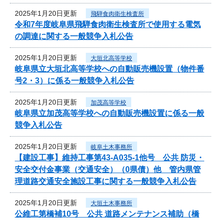
2025年1月20日更新
飛騨食肉衛生検査所
令和7年度岐阜県飛騨食肉衛生検査所で使用する電気
の調達に関する一般競争入札公告
2025年1月20日更新
大垣北高等学校
岐阜県立大垣北高等学校への自動販売機設置（物件番
号2・3）に係る一般競争入札公告
2025年1月20日更新
加茂高等学校
岐阜県立加茂高等学校への自動販売機設置に係る一般
競争入札公告
2025年1月20日更新
岐阜土木事務所
【建設工事】維持工事第43-A035-1他号 公共 防災・
安全交付金事業（交通安全）（0県債）他 管内県管
理道路交通安全施設工事に関する一般競争入札公告
2025年1月20日更新
大垣土木事務所
公維工第橋補10号 公共 道路メンテナンス補助（橋