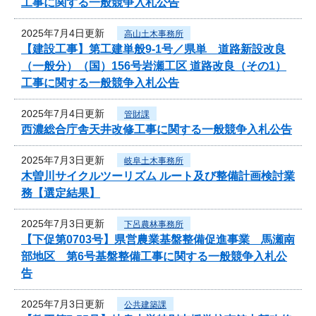
工事に関する一般競争入札公告
2025年7月4日更新
高山土木事務所
【建設工事】第工建単般9-1号／県単 道路新設改良
（一般分）（国）156号岩瀬工区 道路改良（その1）
工事に関する一般競争入札公告
2025年7月4日更新
管財課
西濃総合庁舎天井改修工事に関する一般競争入札公告
2025年7月3日更新
岐阜土木事務所
木曽川サイクルツーリズム ルート及び整備計画検討業
務【選定結果】
2025年7月3日更新
下呂農林事務所
【下促第0703号】県営農業基盤整備促進事業 馬瀬南
部地区 第6号基盤整備工事に関する一般競争入札公
告
2025年7月3日更新
公共建築課