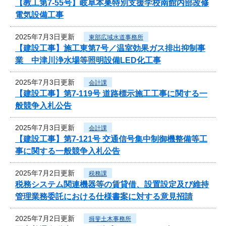
【教工第7-55号】岐阜本巣特別支援学校南館内部改修
電気設備工事
2025年7月3日更新
東部広域水道事務所
【建設工事】施工東第7号／温室効果ガス排出抑制事
業 中津川浄水場等照明設備LED化工事
2025年7月3日更新
会計課
【建設工事】第7-119号 道路標示施工工事に関する一
般競争入札公告
2025年7月3日更新
会計課
【建設工事】第7-121号 交通信号集中制御機整備等工
事に関する一般競争入札公告
2025年7月2日更新
税務課
税務システム関連機器等の賃貸借、設置設定及び維持
管理業務委託における仕様書案に対する意見招請
2025年7月2日更新
揖斐土木事務所