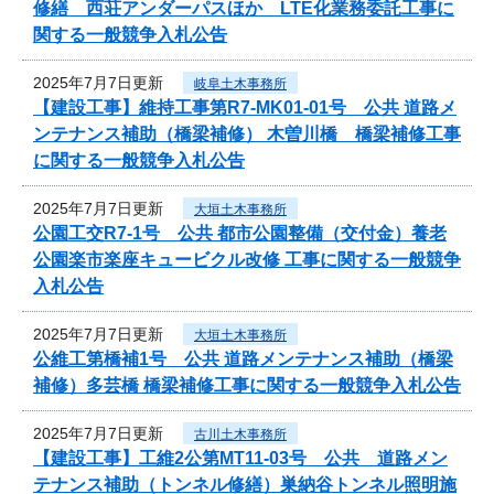
修繕 西荘アンダーパスほか LTE化業務委託工事に
関する一般競争入札公告
2025年7月7日更新
岐阜土木事務所
【建設工事】維持工事第R7-MK01-01号 公共 道路メ
ンテナンス補助（橋梁補修） 木曽川橋 橋梁補修工事
に関する一般競争入札公告
2025年7月7日更新
大垣土木事務所
公園工交R7-1号 公共 都市公園整備（交付金）養老
公園楽市楽座キュービクル改修 工事に関する一般競争
入札公告
2025年7月7日更新
大垣土木事務所
公維工第橋補1号 公共 道路メンテナンス補助（橋梁
補修）多芸橋 橋梁補修工事に関する一般競争入札公告
2025年7月7日更新
古川土木事務所
【建設工事】工維2公第MT11-03号 公共 道路メン
テナンス補助（トンネル修繕）巣納谷トンネル照明施