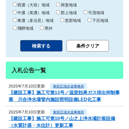
り
西濃（大垣）地域
揖斐地域
中濃（美濃）地域
郡上地域
可茂地域
東濃（多治見）地域
恵那地域
下呂地域
飛騨地域
県外
入札公告一覧
2025年7月10日更新
東部広域水道事務所
【建設工事】施工可第13号／温室効果ガス排出抑制事
業 川合浄水場管内施設照明設備LED化工事
2025年7月10日更新
東部広域水道事務所
【建設工事】施工可第10号／山之上浄水場計装設備
（水質計器・水位計）更新工事