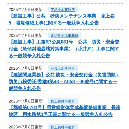
2025年7月8日更新
下呂土木事務所
【建設工事】公共 砂防メンテナンス事業 見上谷
5 堰堤修繕工事に関する一般競争入札公告
2025年7月8日更新
多治見土木事務所
【建設工事】工第R7公急081号 公共 防災・安全交
付金（急傾斜地崩壊対策事業）（小井戸）工事に関す
る一般競争入札公告
2025年7月8日更新
可茂土木事務所
【建設関連業務】公共 防災・安全交付金（災害防除）
防災点検委託/委維4第43－A058－06他号に関する一
般競争入札公告
2025年7月8日更新
郡上農林事務所
【郡経第0701号】県営経営体育成基盤整備事業 長滝
地区 用水路第1号工事に関する一般競争入札公告
2025年7月8日更新
郡上農林事務所