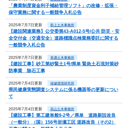
「農業制度資金利子補給管理ソフト」の改修・拡張・
保守業務に関する一般競争入札公告
2025年7月7日更新
郡上土木事務所
【建設関連業務】公交委第43-A012-5号/公共 防災・安
全交付金（交通安全）道路標識点検業務委託に関する
一般競争入札公告
2025年7月7日更新
美濃土木事務所
【建設工事】砂工第砂緊土1号/県単 緊急土石流対策砂
防事業 除石工事
2025年7月4日更新
保健環境研究所
県民健康実態調査システムに係る機器等の更新につい
て
2025年7月4日更新
高山土木事務所
【建設工事】第工建単般9-2号／県単 道路新設改良
（一般分）（国）156号岩瀬工区 道路改良（その2）