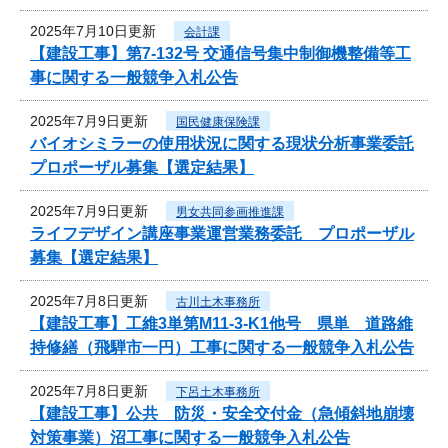
2025年7月10日更新
会計課
【建設工事】第7-132号 交通信号集中制御機整備等工
事に関する一般競争入札公告
2025年7月9日更新
国民健康保険課
バイオシミラーの使用状況に関する現状分析事業委託
プロポーザル募集【選定結果】
2025年7月9日更新
男女共同参画推進課
ライフデザイン講座事業運営業務委託 プロポーザル
募集【選定結果】
2025年7月8日更新
古川土木事務所
【建設工事】工維3単第M11-3-K1他号 県単 道路維
持修繕（飛騨市一円）工事に関する一般競争入札公告
2025年7月8日更新
下呂土木事務所
【建設工事】公共 防災・安全交付金（急傾斜地崩壊
対策事業）沼工事に関する一般競争入札公告