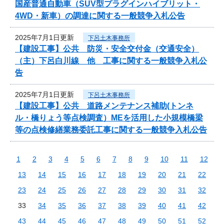
国産普通自動車（SUV型プラグインハイブリット・
4WD・新車）の調達に関する一般競争入札公告
2025年7月1日更新
下呂土木事務所
【建設工事】公共 防災・安全交付金（交通安全）
（主）下呂白川線 他 工事に関する一般競争入札公
告
2025年7月1日更新
下呂土木事務所
【建設工事】公共 道路メンテナンス補助(トンネ
ル・橋りょう等点検調査）MEを活用した小規模橋梁
等の点検修繕業務委託工事に関する一般競争入札公告
1
2
3
4
5
6
7
8
9
10
11
12
13
14
15
16
17
18
19
20
21
22
23
24
25
26
27
28
29
30
31
32
33
34
35
36
37
38
39
40
41
42
43
44
45
46
47
48
49
50
51
52