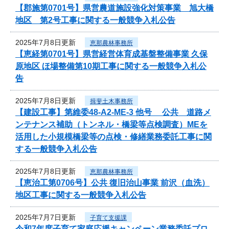
【郡施第0701号】県営農道施設強化対策事業 旭大橋
地区 第2号工事に関する一般競争入札公告
2025年7月8日更新
恵那農林事務所
【恵経第0701号】県営経営体育成基盤整備事業 久保
原地区 ほ場整備第10期工事に関する一般競争入札公
告
2025年7月8日更新
揖斐土木事務所
【建設工事】第維委48-A2-ME-3 他号 公共 道路メ
ンテナンス補助（トンネル・橋梁等点検調査）MEを
活用した小規模橋梁等の点検・修繕業務委託工事に関
する一般競争入札公告
2025年7月8日更新
恵那農林事務所
【恵治工第0706号】公共 復旧治山事業 前沢（血洗）
地区工事に関する一般競争入札公告
2025年7月7日更新
子育て支援課
令和7年度子育て家庭応援キャンペーン業務委託プロ