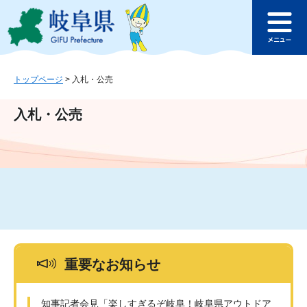
ペ
メ
このページの本文へ
ー
ニ
メ
ジ
ュ
ニ
の
ー
ュ
先
を
ー
頭
飛
トップページ
>
入札・公売
で
ば
す
し
入札・公売
。
て
本
文
へ
重要なお知らせ
知事記者会見「楽しすぎるぞ岐阜！岐阜県アウトドア