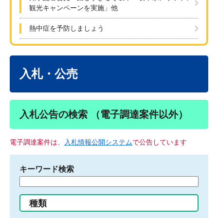
観光キャンペーンを実施」他
熱中症を予防しましょう
本
文
入札・公売
入札公告の検索 （電子調達案件以外）
電子調達案件は、
入札情報公開システム
で公告しています
キーワード検索
検
索
す
種類
る