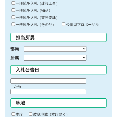
キ
一般競争入札（建設工事）
ー
一般競争入札（物品）
ワ
一般競争入札（業務委託）
ー
ド
一般競争入札（その他）
公募型プロポーザル
を
入
担当所属
力
部局
所属
入札公告日
期
から
間
期
の
間
始
地域
の
ま
終
り
わ
本庁
岐阜地域（本庁除く）