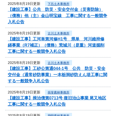
2025年8月19日更新
下呂土木事務所
【建設工事】公共 防災・安全交付金（災害防除）
（債務）他（主）金山明宝線 工事に関する一般競争
入札公告
2025年8月19日更新
古川土木事務所
【建設工事】工河単第河修H1号 県単 河川維持修
繕事業（R7補正）（債務）荒城川（是重）河道掘削
工事に関する一般競争入札公告
2025年8月19日更新
古川土木事務所
【建設工事】工砂公第通044-1号 公共 防災・安全
交付金（通常砂防事業）一本栃洞砂防えん堤工事に関
する一般競争入札公告
2025年8月19日更新
揖斐農林事務所
【建設工事】揖治債第0713号 復旧治山事業 尾又地区
工事に関する一般競争入札公告
2025年8月19日更新
飛騨農林事務所