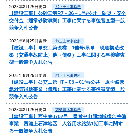
2025年8月25日更新
郡上土木事務所
【建設工事】公砂工第R7－26－1号/公共 防災・安全
交付金（通常砂防事業）工事に関する事後審査型一般
競争入札公告
2025年8月25日更新
郡上土木事務所
【建設工事】単交工第現構－1他号/県単 現道構造改
築（交通事故防止）他（債務）工事に関する事後審査
型一般競争入札公告
2025年8月25日更新
郡上土木事務所
【建設工事】公交工第HT－05－01号/公共 通学路緊
急対策補助事業（債務）工事に関する事後審査型一般
競争入札公告
2025年8月25日更新
西濃農林事務所
【建設工事】西中第0702号 県営中山間地域総合整備
事業 西濃上石津地区 入谷用水路第1期工事に関す
る一般競争入札公告