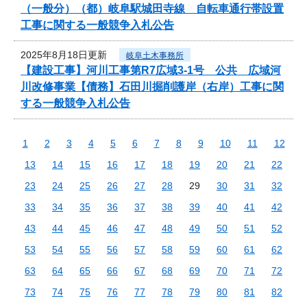
（一般分）（都）岐阜駅城田寺線 自転車通行帯設置
工事に関する一般競争入札公告
2025年8月18日更新
岐阜土木事務所
【建設工事】河川工事第R7広域3-1号 公共 広域河
川改修事業【債務】石田川掘削護岸（右岸）工事に関
する一般競争入札公告
1
2
3
4
5
6
7
8
9
10
11
12
13
14
15
16
17
18
19
20
21
22
23
24
25
26
27
28
29
30
31
32
33
34
35
36
37
38
39
40
41
42
43
44
45
46
47
48
49
50
51
52
53
54
55
56
57
58
59
60
61
62
63
64
65
66
67
68
69
70
71
72
73
74
75
76
77
78
79
80
81
82