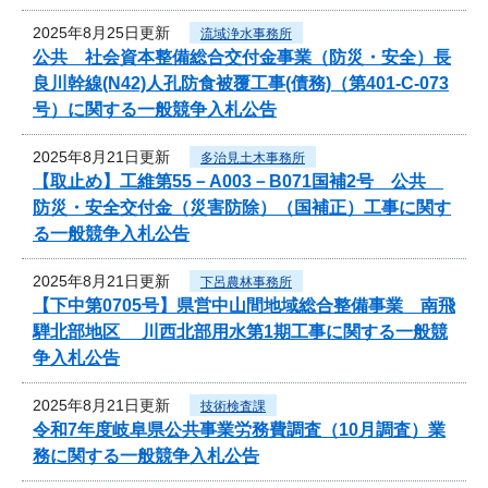
2025年8月25日更新
流域浄水事務所
公共 社会資本整備総合交付金事業（防災・安全）長
良川幹線(N42)人孔防食被覆工事(債務)（第401-C-073
号）に関する一般競争入札公告
2025年8月21日更新
多治見土木事務所
【取止め】工維第55－A003－B071国補2号 公共
防災・安全交付金（災害防除）（国補正）工事に関す
る一般競争入札公告
2025年8月21日更新
下呂農林事務所
【下中第0705号】県営中山間地域総合整備事業 南飛
騨北部地区 川西北部用水第1期工事に関する一般競
争入札公告
2025年8月21日更新
技術検査課
令和7年度岐阜県公共事業労務費調査（10月調査）業
務に関する一般競争入札公告