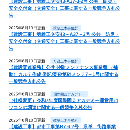
【建設工事】第維工交安43-A37-3-2号 公共 防災・
安全交付金（交通安全）工事に関する一般競争入札公
告
2025年8月19日更新
揖斐土木事務所
【建設工事】第維工交安43－A37－3号 公共 防災・
安全交付金（交通安全）工事に関する一般競争入札公
告
2025年8月19日更新
可茂土木事務所
【建設関連業務】公共 砂防メンテナンス事業費 （補
助）カルテ作成 委託/委砂第砂メンテ7－1号に関する
一般競争入札公告
2025年8月18日更新
国際園芸アカデミー
（仕様変更）令和7年度国際園芸アカデミー運営用パ
ソコンの調達に関する一般競争入札公告
2025年8月18日更新
岐阜土木事務所
【建設工事】都市工事第R7-6-2号 県単 街路事業