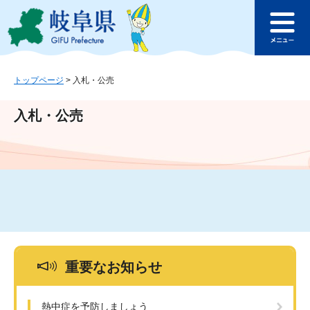
ペ
メ
このページの本文へ
ー
ニ
メ
ジ
ュ
ニ
の
ー
ュ
先
を
ー
頭
飛
トップページ
>
入札・公売
で
ば
す
し
入札・公売
。
て
本
文
へ
重要なお知らせ
熱中症を予防しましょう