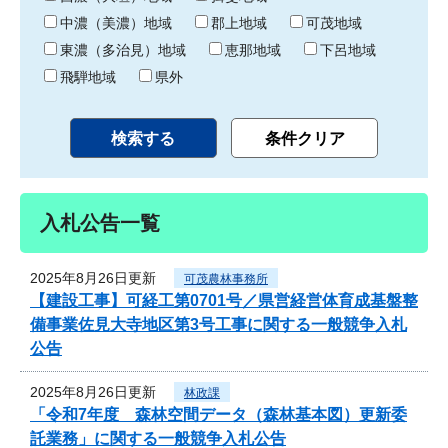
中濃（美濃）地域
郡上地域
可茂地域
東濃（多治見）地域
恵那地域
下呂地域
飛騨地域
県外
入札公告一覧
2025年8月26日更新
可茂農林事務所
【建設工事】可経工第0701号／県営経営体育成基盤整
備事業佐見大寺地区第3号工事に関する一般競争入札
公告
2025年8月26日更新
林政課
「令和7年度 森林空間データ（森林基本図）更新委
託業務」に関する一般競争入札公告