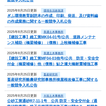
般競争入札公告
2025年8月25日更新
環境生活政策課
ぎふ環境教育副読本の作成、印刷、発送、及び資料編
の作成業務に関する一般競争入札公告
2025年8月25日更新
美濃土木事務所
【建設工事】維工第MK04-01号/公共 道路メンテナ
ンス補助（橋梁補修）（債務）上牧橋補修工事
2025年8月25日更新
美濃土木事務所
【建設工事】維工第MF04-03他号/公共 防災・安全交
付金（橋梁補修）他（債務）鮎之瀬大橋耐震補強工事
2025年8月25日更新
畜産研究所
畜産研究所酪農研究部事務所棟屋根改修工事に関する
一般競争入札公告
2025年8月25日更新
大垣土木事務所
公砂工第通砂R7-11-1号 公共 防災・安全交付金（通