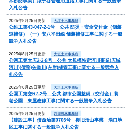
常砂防事業）猿子谷管理用道路工事に関する一般競争
入札公告
2025年8月25日更新
大垣土木事務所
公維工第43-047-2-1号 公共 防災・安全交付金（舗装
道補修）（一）安八平田線 舗装補修工事に関する一般
競争入札公告
2025年8月25日更新
大垣土木事務所
公河工第大広2-3-8号 公共 大規模特定河川事業(広域
河川)(債務)矢道川(左岸)樋管工事に関する一般競争入
札公告
2025年8月25日更新
大垣土木事務所
公園工第交R7-2号 公共 都市公園整備（交付金）養
老公園 東屋改修工事に関する一般競争入札公告
2025年8月25日更新
西濃農林事務所
【建設工事】債西治第0706号 復旧治山事業 湯口地
区工事に関する一般競争入札公告