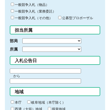
ー
一般競争入札（物品）
ワ
一般競争入札（業務委託）
ー
ド
一般競争入札（その他）
公募型プロポーザル
を
入
担当所属
力
部局
所属
入札公告日
期
から
間
期
の
間
始
地域
の
ま
終
り
わ
本庁
岐阜地域（本庁除く）
り
西濃（大垣）地域
揖斐地域