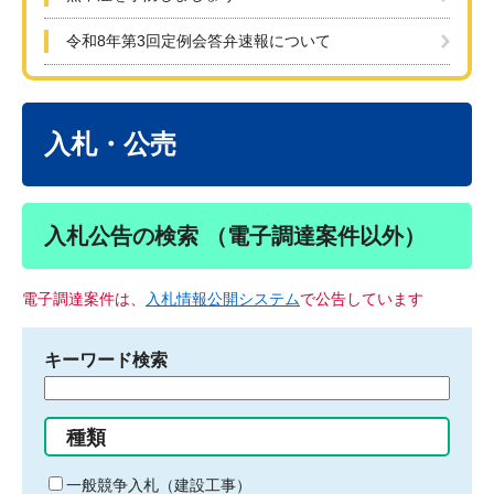
令和8年第3回定例会答弁速報について
本
文
入札・公売
入札公告の検索 （電子調達案件以外）
電子調達案件は、
入札情報公開システム
で公告しています
キーワード検索
検
索
す
種類
る
キ
一般競争入札（建設工事）