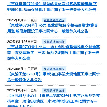
【恵経単第0701号】県単経営体育成基盤整備事業 下
野地区他 法面保護他工事に関する一般競争入札公告
2025年8月26日更新
恵那農林事務所
【恵林第0704号】公共 森林環境保全整備事業 林業専
用道 船岩線開設工事に関する一般競争入札公告
2025年8月26日更新
恵那農林事務所
【恵林第0703号】公共 地方創生道整備推進交付金事
業 森林基幹道 三森山(5)-2線開設工事に関する一般
競争入札公告
2025年8月26日更新
東濃農林事務所
【東治工第0703号】県単治山事業大洞地区工事に関す
る一般競争入札公告
2025年8月26日更新
東濃農林事務所
【入札取り止め】【東農工第0702号】県営ため池等整
備事業 瑞浪5期地区 水洞池排水路工事に関する一