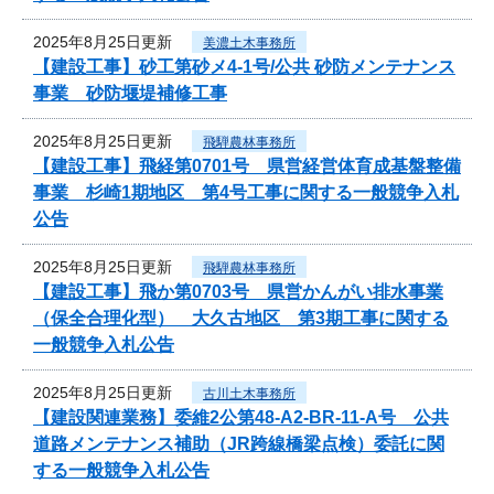
2025年8月25日更新
美濃土木事務所
【建設工事】砂工第砂メ4-1号/公共 砂防メンテナンス
事業 砂防堰堤補修工事
2025年8月25日更新
飛騨農林事務所
【建設工事】飛経第0701号 県営経営体育成基盤整備
事業 杉崎1期地区 第4号工事に関する一般競争入札
公告
2025年8月25日更新
飛騨農林事務所
【建設工事】飛か第0703号 県営かんがい排水事業
（保全合理化型） 大久古地区 第3期工事に関する
一般競争入札公告
2025年8月25日更新
古川土木事務所
【建設関連業務】委維2公第48-A2-BR-11-A号 公共
道路メンテナンス補助（JR跨線橋梁点検）委託に関
する一般競争入札公告