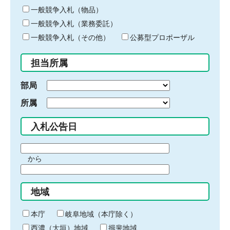
ー
一般競争入札（物品）
ワ
一般競争入札（業務委託）
ー
ド
一般競争入札（その他）
公募型プロポーザル
を
入
担当所属
力
部局
所属
入札公告日
期
から
間
期
の
間
始
地域
の
ま
終
り
わ
本庁
岐阜地域（本庁除く）
り
西濃（大垣）地域
揖斐地域