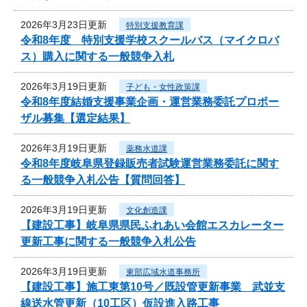
2026年3月23日更新
特別支援教育課
令和8年度 特別支援学校スクールバス（マイクロバ
ス）購入に関する一般競争入札
2026年3月19日更新
子ども・女性政策課
令和8年度結婚支援事業企画・運営業務委託プロポー
ザル募集【選定結果】
2026年3月19日更新
薬務水道課
令和8年度岐阜県登録販売者試験運営業務委託に関す
る一般競争入札公告【質問回答】
2026年3月19日更新
文化創造課
【建設工事】岐阜県県民ふれあい会館エスカレーター
更新工事に関する一般競争入札公告
2026年3月19日更新
東部広域水道事務所
【建設工事】施工東第10号／既設管更新事業 武並支
線送水管更新（10工区）仮設進入路工事