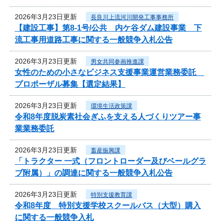
2026年3月23日更新
長良川上流河川開発工事事務所
【建設工事】第8-1号/公共 内ケ谷ダム建設事業 下
流工事用道路工事に関する一般競争入札公告
2026年3月23日更新
男女共同参画推進課
女性のための小さなビジネス支援事業運営業務委託
プロポーザル募集【選定結果】
2026年3月23日更新
環境生活政策課
令和8年度脱炭素社会ぎふを支える人づくりツアー事
業業務委託
2026年3月23日更新
畜産振興課
「トラクター 一式（フロントローダー及びベールグラ
ブ附属）」の調達に関する一般競争入札公告
2026年3月23日更新
特別支援教育課
令和8年度 特別支援学校スクールバス（大型）購入
に関する一般競争入札