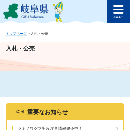
ペ
メ
このページの本文へ
ー
ニ
メ
ジ
ュ
ニ
の
ー
ュ
先
を
ー
頭
飛
トップページ
>
入札・公売
で
ば
す
し
入札・公売
。
て
本
文
へ
重要なお知らせ
ツキノワグマ出没注意情報発令中！