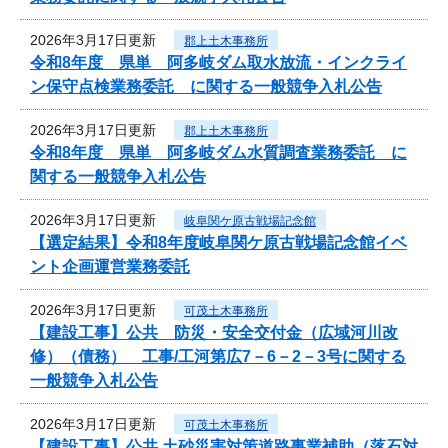
2026年3月17日更新
郡上土木事務所
令和8年度 県単 阿多岐ダム取水放流・インクライ
ン保守点検業務委託 に関する一般競争入札公告
2026年3月17日更新
郡上土木事務所
令和8年度 県単 阿多岐ダム水質調査業務委託 に
関する一般競争入札公告
2026年3月17日更新
岐阜関ケ原古戦場記念館
【選定結果】令和8年度岐阜関ケ原古戦場記念館イベ
ント企画運営業務委託
2026年3月17日更新
可茂土木事務所
【建設工事】公共 防災・安全交付金（広域河川改
修）（債務） 工事/工河第広7－6－2－3号に関する
一般競争入札公告
2026年3月17日更新
可茂土木事務所
【建設工事】公共 土砂災害対策道路事業補助（落石対