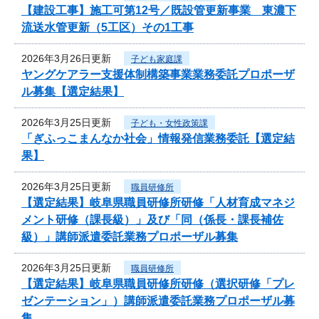
【建設工事】施工可第12号／既設管更新事業 東濃下
流送水管更新（5工区）その1工事
2026年3月26日更新
子ども家庭課
ヤングケアラー支援体制構築事業業務委託プロポーザ
ル募集【選定結果】
2026年3月25日更新
子ども・女性政策課
「ぎふっこまんなか社会」情報発信業務委託【選定結
果】
2026年3月25日更新
職員研修所
【選定結果】岐阜県職員研修所研修「人材育成マネジ
メント研修（課長級）」及び「同（係長・課長補佐
級）」講師派遣委託業務プロポーザル募集
2026年3月25日更新
職員研修所
【選定結果】岐阜県職員研修所研修（選択研修「プレ
ゼンテーション」）講師派遣委託業務プロポーザル募
集