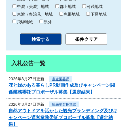
中濃（美濃）地域
郡上地域
可茂地域
東濃（多治見）地域
恵那地域
下呂地域
飛騨地域
県外
入札公告一覧
2026年3月27日更新
農産園芸課
花と緑のある暮らしPR動画作成及びキャンペーン関
係業務委託プロポーザル募集【選定結果】
2026年3月27日更新
観光誘客推進課
自然アウトドアを活かした観光ブランディング及びキ
ャンペーン運営業務委託プロポーザル募集【選定結
果】