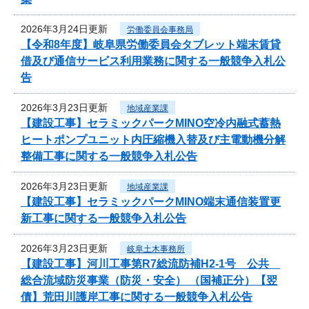
2026年3月24日更新
労働委員会事務局
【令和8年度】岐阜県労働委員会タブレット端末賃貸
借及び通信サービス利用業務に関する一般競争入札公
告
2026年3月23日更新
地域産業課
【建設工事】セラミックパークMINO空冷内融式蓄熱
ヒートポンプユニット内圧縮機入替及び主電動機分解
整備工事に関する一般競争入札公告
2026年3月23日更新
地域産業課
【建設工事】セラミックパークMINO端末通信装置更
新工事に関する一般競争入札公告
2026年3月23日更新
岐阜土木事務所
【建設工事】河川工事第R7総流防補H2-1号 公共
総合流域防災事業（防災・安全） （国補正分）【翌
債】荒田川護岸工事に関する一般競争入札公告