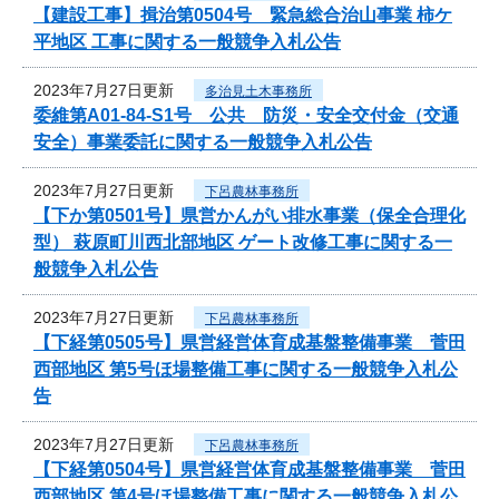
【建設工事】揖治第0504号 緊急総合治山事業 柿ケ
平地区 工事に関する一般競争入札公告
2023年7月27日更新
多治見土木事務所
委維第A01-84-S1号 公共 防災・安全交付金（交通
安全）事業委託に関する一般競争入札公告
2023年7月27日更新
下呂農林事務所
【下か第0501号】県営かんがい排水事業（保全合理化
型） 萩原町川西北部地区 ゲート改修工事に関する一
般競争入札公告
2023年7月27日更新
下呂農林事務所
【下経第0505号】県営経営体育成基盤整備事業 菅田
西部地区 第5号ほ場整備工事に関する一般競争入札公
告
2023年7月27日更新
下呂農林事務所
【下経第0504号】県営経営体育成基盤整備事業 菅田
西部地区 第4号ほ場整備工事に関する一般競争入札公