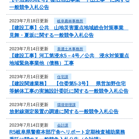
一般競争入札公告
2023年7月18日更新
岐阜農林事務所
【建設工事】公共 山地災害重点地域総合対策事業
見舞・夏坂に関する一般競争入札公告
2023年7月14日更新
美濃土木事務所
【建設工事】河工第浸水5－4号／公共 浸水対策重点
地域緊急事業他（債務）工事
2023年7月14日更新
住宅課
【建設関連業務】 【住委第5-3号】 県営加野住宅
等解体工事の実施設計委託に関する一般競争入札公告
2023年7月14日更新
環境管理課
放射線測定装置の調達に関する一般競争入札公告
2023年7月14日更新
会計課
R5岐阜県警察本部庁舎ヘリポート定期検査補助業務