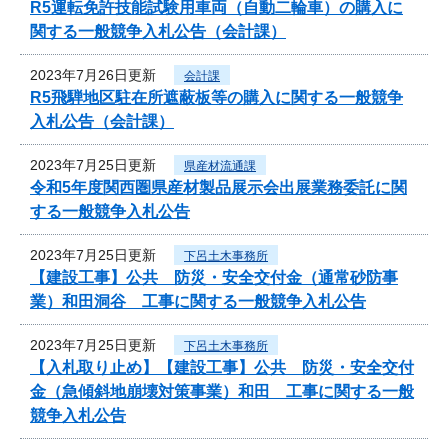
R5運転免許技能試験用車両（自動二輪車）の購入に
関する一般競争入札公告（会計課）
2023年7月26日更新
会計課
R5飛騨地区駐在所遮蔽板等の購入に関する一般競争
入札公告（会計課）
2023年7月25日更新
県産材流通課
令和5年度関西圏県産材製品展示会出展業務委託に関
する一般競争入札公告
2023年7月25日更新
下呂土木事務所
【建設工事】公共 防災・安全交付金（通常砂防事
業）和田洞谷 工事に関する一般競争入札公告
2023年7月25日更新
下呂土木事務所
【入札取り止め】【建設工事】公共 防災・安全交付
金（急傾斜地崩壊対策事業）和田 工事に関する一般
競争入札公告