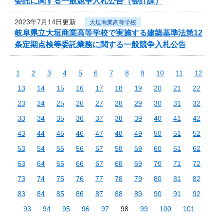
委託に関する一般競争入札公告（会計課）
2023年7月14日更新
大垣商業高等学校
岐阜県立大垣商業高等学校で実施する建築基準法第12
条定期点検等委託業務に関する一般競争入札公告
1
2
3
4
5
6
7
8
9
10
11
12
13
14
15
16
17
18
19
20
21
22
23
24
25
26
27
28
29
30
31
32
33
34
35
36
37
38
39
40
41
42
43
44
45
46
47
48
49
50
51
52
53
54
55
56
57
58
59
60
61
62
63
64
65
66
67
68
69
70
71
72
73
74
75
76
77
78
79
80
81
82
83
84
85
86
87
88
89
90
91
92
93
94
95
96
97
98
99
100
101