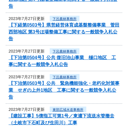
告
2023年7月27日更新
下呂農林事務所
【下経第0503号】県営経営体育成基盤整備事業 菅田
西部地区 第3号ほ場整備工事に関する一般競争入札公
告
2023年7月27日更新
下呂農林事務所
【下治第0504号】公共 復旧治山事業 樋口地区 工
事に関する一般競争入札公告
2023年7月27日更新
下呂農林事務所
【下治第0503号】公共 緊急機能強化・老朽化対策事
業 せぎの上外1地区 工事に関する一般競争入札公
告
2023年7月27日更新
東部広域水道事務所
【建設工事】5債指工可第1号／東濃下流送水管撤去
（土岐市下石町及び生田川）工事