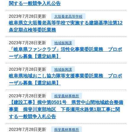
関する一般競争入札公告
2023年7月28日更新
大垣養老高等学校
岐阜県立大垣養老高等学校で実施する建築基準法第12
条定期点検等委託業務
2023年7月28日更新
地域振興課
「岐阜県ファンクラブ」活性化事業委託業務 プロポ
ーザル募集【選定結果】
2023年7月28日更新
地域振興課
岐阜県地域おこし協力隊等支援事業委託業務 プロポ
ーザル募集【選定結果】
2023年7月28日更新
揖斐農林事務所
【建設工事】揖中第0501号 県営中山間地域総合整備
事業 揖斐川東部地区 下長瀬用水路第1期工事に関
する一般競争入札公告
2023年7月28日更新
揖斐農林事務所