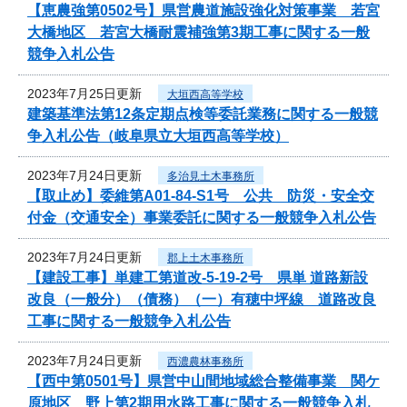
【恵農強第0502号】県営農道施設強化対策事業 若宮
大橋地区 若宮大橋耐震補強第3期工事に関する一般
競争入札公告
2023年7月25日更新
大垣西高等学校
建築基準法第12条定期点検等委託業務に関する一般競
争入札公告（岐阜県立大垣西高等学校）
2023年7月24日更新
多治見土木事務所
【取止め】委維第A01-84-S1号 公共 防災・安全交
付金（交通安全）事業委託に関する一般競争入札公告
2023年7月24日更新
郡上土木事務所
【建設工事】単建工第道改-5-19-2号 県単 道路新設
改良（一般分）（債務）（一）有穂中坪線 道路改良
工事に関する一般競争入札公告
2023年7月24日更新
西濃農林事務所
【西中第0501号】県営中山間地域総合整備事業 関ケ
原地区 野上第2期用水路工事に関する一般競争入札