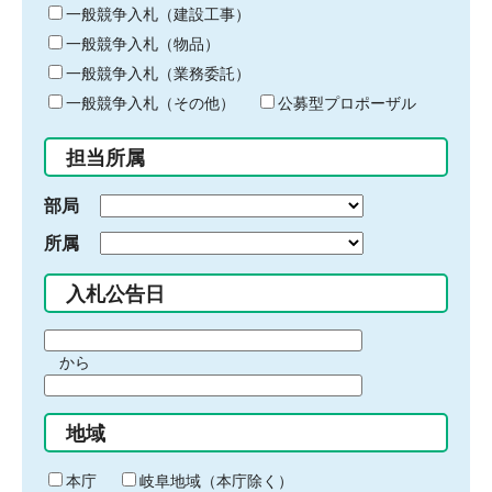
キ
一般競争入札（建設工事）
ー
一般競争入札（物品）
ワ
一般競争入札（業務委託）
ー
ド
一般競争入札（その他）
公募型プロポーザル
を
入
担当所属
力
部局
所属
入札公告日
期
から
間
期
の
間
始
地域
の
ま
終
り
わ
本庁
岐阜地域（本庁除く）