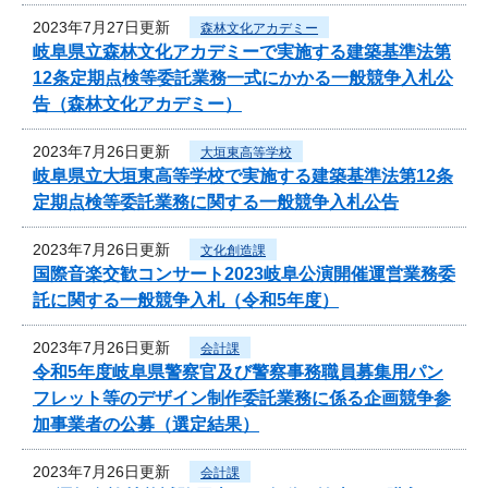
2023年7月27日更新
森林文化アカデミー
岐阜県立森林文化アカデミーで実施する建築基準法第
12条定期点検等委託業務一式にかかる一般競争入札公
告（森林文化アカデミー）
2023年7月26日更新
大垣東高等学校
岐阜県立大垣東高等学校で実施する建築基準法第12条
定期点検等委託業務に関する一般競争入札公告
2023年7月26日更新
文化創造課
国際音楽交歓コンサート2023岐阜公演開催運営業務委
託に関する一般競争入札（令和5年度）
2023年7月26日更新
会計課
令和5年度岐阜県警察官及び警察事務職員募集用パン
フレット等のデザイン制作委託業務に係る企画競争参
加事業者の公募（選定結果）
2023年7月26日更新
会計課