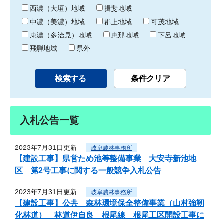
り
西濃（大垣）地域
揖斐地域
中濃（美濃）地域
郡上地域
可茂地域
東濃（多治見）地域
恵那地域
下呂地域
飛騨地域
県外
入札公告一覧
2023年7月31日更新
岐阜農林事務所
【建設工事】県営ため池等整備事業 大安寺新池地
区 第2号工事に関する一般競争入札公告
2023年7月31日更新
岐阜農林事務所
【建設工事】公共 森林環境保全整備事業（山村強靭
化林道） 林道伊自良 根尾線 根尾工区開設工事に