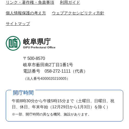
リンク・著作権・免責事項
利用ガイド
個人情報保護の考え方
ウェブアクセシビリティ方針
サイトマップ
岐阜県庁
GIFU Prefectural Office
〒500-8570
岐阜市薮田南2丁目1番1号
電話番号 058-272-1111（代表）
（法人番号4000020210005）
開庁時間
午前8時30分から午後5時15分まで
（土曜日、日曜日、祝
日、休日、年末年始（12月29日から1月3日）を除く）
※一部、開庁時間の異なる機関、施設があります。