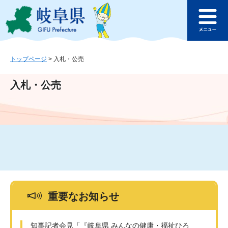
ペ
メ
このページの本文へ
ー
ニ
メ
ジ
ュ
ニ
の
ー
ュ
先
を
ー
頭
飛
トップページ
>
入札・公売
で
ば
す
し
入札・公売
。
て
本
文
へ
重要なお知らせ
知事記者会見「『岐阜県 みんなの健康・福祉ひろ