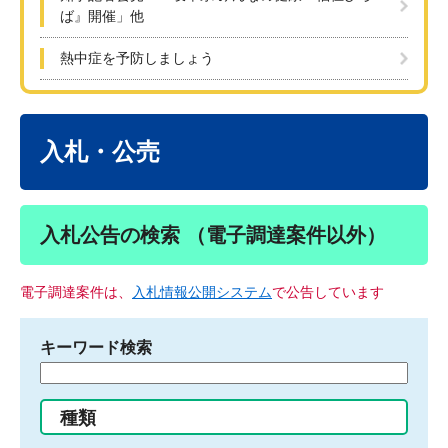
ば』開催」他
熱中症を予防しましょう
本
文
入札・公売
入札公告の検索 （電子調達案件以外）
電子調達案件は、
入札情報公開システム
で公告しています
キーワード検索
検
索
す
種類
る