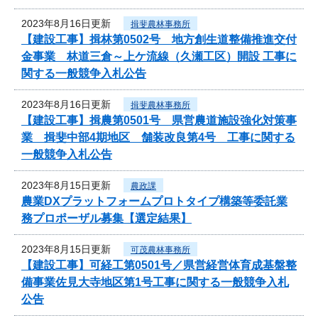
2023年8月16日更新
揖斐農林事務所
【建設工事】揖林第0502号 地方創生道整備推進交付
金事業 林道三倉～上ケ流線（久瀬工区）開設 工事に
関する一般競争入札公告
2023年8月16日更新
揖斐農林事務所
【建設工事】揖農第0501号 県営農道施設強化対策事
業 揖斐中部4期地区 舗装改良第4号 工事に関する
一般競争入札公告
2023年8月15日更新
農政課
農業DXプラットフォームプロトタイプ構築等委託業
務プロポーザル募集【選定結果】
2023年8月15日更新
可茂農林事務所
【建設工事】可経工第0501号／県営経営体育成基盤整
備事業佐見大寺地区第1号工事に関する一般競争入札
公告