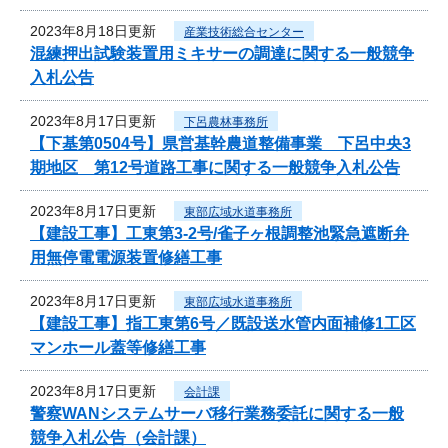
2023年8月18日更新
産業技術総合センター
混練押出試験装置用ミキサーの調達に関する一般競争
入札公告
2023年8月17日更新
下呂農林事務所
【下基第0504号】県営基幹農道整備事業 下呂中央3
期地区 第12号道路工事に関する一般競争入札公告
2023年8月17日更新
東部広域水道事務所
【建設工事】工東第3-2号/雀子ヶ根調整池緊急遮断弁
用無停電電源装置修繕工事
2023年8月17日更新
東部広域水道事務所
【建設工事】指工東第6号／既設送水管内面補修1工区
マンホール蓋等修繕工事
2023年8月17日更新
会計課
警察WANシステムサーバ移行業務委託に関する一般
競争入札公告（会計課）