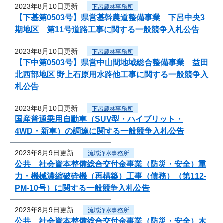
2023年8月10日更新
下呂農林事務所
【下基第0503号】県営基幹農道整備事業 下呂中央3
期地区 第11号道路工事に関する一般競争入札公告
2023年8月10日更新
下呂農林事務所
【下中第0503号】県営中山間地域総合整備事業 益田
北西部地区 野上石原用水路他工事に関する一般競争入
札公告
2023年8月10日更新
下呂農林事務所
国産普通乗用自動車（SUV型・ハイブリット・
4WD・新車）の調達に関する一般競争入札公告
2023年8月9日更新
流域浄水事務所
公共 社会資本整備総合交付金事業（防災・安全）重
力・機械濃縮破砕機（再構築）工事（債務）（第112-
PM-10号）に関する一般競争入札公告
2023年8月9日更新
流域浄水事務所
公共 社会資本整備総合交付金事業（防災・安全）木