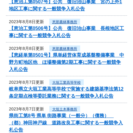
【恵治工第0507号】公共 復旧治山事業 宮の上外1
地区工事に関する一般競争入札公告
2023年8月8日更新
恵那農林事務所
【恵治工第0506号】公共 復旧治山事業 長根地区工
事に関する一般競争入札公告
2023年8月8日更新
恵那農林事務所
【恵経単第0501号】県単経営体育成基盤整備事業 中
野方町地区他 ほ場整備第2期工事に関する一般競争
入札公告
2023年8月7日更新
大垣工業高等学校
岐阜県立大垣工業高等学校で実施する建築基準法第12
条定期点検等委託業務に関する一般競争入札公告
2023年8月7日更新
大垣土木事務所
県街工第8号 県単 街路事業（一般分）（債務）
（都）神田神戸線 道路改良工事に関する一般競争入
札公告