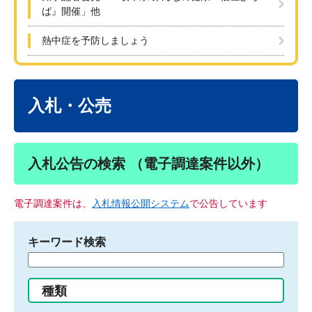
ば』開催」他
熱中症を予防しましょう
本
文
入札・公売
入札公告の検索 （電子調達案件以外）
電子調達案件は、
入札情報公開システム
で公告しています
キーワード検索
検
索
す
種類
る