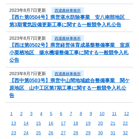
2023年8月7日更新
西濃農林事務所
【西た第0504号】県営湛水防除事業 安八南部地区
第3期電気設備更新工事に関する一般競争入札公告
2023年8月7日更新
西濃農林事務所
【西ほ第0502号】県営経営体育成基盤整備事業 室原
小栗栖地区 揚水機場整備工事に関する一般競争入札
公告
2023年8月7日更新
西濃農林事務所
【西中第0503号】県営中山間地域総合整備事業 関ケ
原地区 山中工区第7期工事に関する一般競争入札公
告
1
2
3
4
5
6
7
8
9
10
11
12
13
14
15
16
17
18
19
20
21
22
23
24
25
26
27
28
29
30
31
32