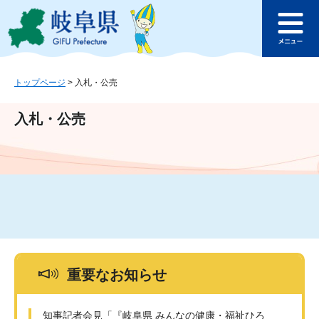
ペ
メ
このページの本文へ
ー
ニ
メ
ジ
ュ
ニ
の
ー
ュ
先
を
ー
頭
飛
トップページ
>
入札・公売
で
ば
す
し
入札・公売
。
て
本
文
へ
重要なお知らせ
知事記者会見「『岐阜県 みんなの健康・福祉ひろ