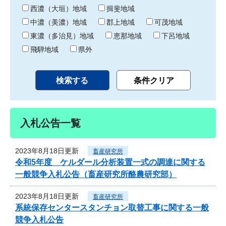
り
西濃（大垣）地域
揖斐地域
中濃（美濃）地域
郡上地域
可茂地域
東濃（多治見）地域
恵那地域
下呂地域
飛騨地域
県外
入札公告一覧
2023年8月18日更新
畜産研究所
令和5年度 ケルダール分析装置一式の調達に関する
一般競争入札公告（畜産研究所酪農研究部）
2023年8月18日更新
畜産研究所
系統保存センタースタンチョン取替工事に関する一般
競争入札公告