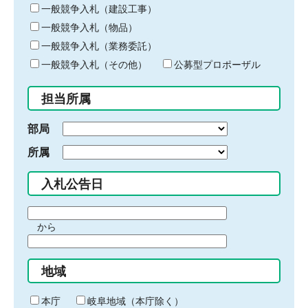
キ
一般競争入札（建設工事）
ー
一般競争入札（物品）
ワ
一般競争入札（業務委託）
ー
ド
一般競争入札（その他）
公募型プロポーザル
を
入
担当所属
力
部局
所属
入札公告日
期
から
間
期
の
間
始
地域
の
ま
終
り
わ
本庁
岐阜地域（本庁除く）