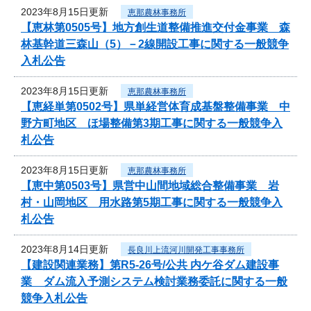
2023年8月15日更新
恵那農林事務所
【恵林第0505号】地方創生道整備推進交付金事業 森
林基幹道三森山（5）－2線開設工事に関する一般競争
入札公告
2023年8月15日更新
恵那農林事務所
【恵経単第0502号】県単経営体育成基盤整備事業 中
野方町地区 ほ場整備第3期工事に関する一般競争入
札公告
2023年8月15日更新
恵那農林事務所
【恵中第0503号】県営中山間地域総合整備事業 岩
村・山岡地区 用水路第5期工事に関する一般競争入
札公告
2023年8月14日更新
長良川上流河川開発工事事務所
【建設関連業務】第R5-26号/公共 内ケ谷ダム建設事
業 ダム流入予測システム検討業務委託に関する一般
競争入札公告