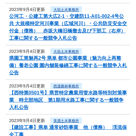
2023年9月4日更新
大垣土木事務所
公河工・公建工第大広2-1・交建防11-A01-002-4号公
共 大規模特定河川事業（広域河川）・公共防災安全交
付金（債務） 赤坂大橋旧橋撤去及び下部工（右岸）
工事に関する一般競争入札公告
2023年9月4日更新
大垣土木事務所
県園工第魅再2号 県単 都市公園事業（魅力向上再整
備）養老公園 園内舗装修繕工事に関する一般競争入札
公告
2023年9月4日更新
西濃農林事務所
【西特第0501号】県営特定農業用管水路等特別対策事
業 時北部地区 第1期用水路工事に関する一般競争
入札公告
2023年9月4日更新
美濃土木事務所
【建設工事】県単 通常砂防事業 他（債務） 渓流保
全工事