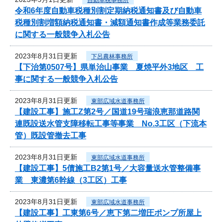
令和6年度自動車税種別割定期納税通知書及び自動車
税種別割増額納税通知書・減額通知書作成等業務委託
に関する一般競争入札公告
2023年8月31日更新
下呂農林事務所
【下治第0507号】県単治山事業 夏焼平外3地区 工
事に関する一般競争入札公告
2023年8月31日更新
東部広域水道事務所
【建設工事】施工Z第2号／国道19号瑞浪恵那道路関
連既設送水管支障移転工事等事業 No.3工区（下流本
管）既設管撤去工事
2023年8月31日更新
東部広域水道事務所
【建設工事】5債施工B2第1号／大容量送水管整備事
業 東濃第6幹線（3工区）工事
2023年8月31日更新
東部広域水道事務所
【建設工事】工東第6号／恵下第二増圧ポンプ所屋上