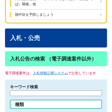
ば』開催」他
熱中症を予防しましょう
本
文
入札・公売
入札公告の検索 （電子調達案件以外）
電子調達案件は、
入札情報公開システム
で公告しています
キーワード検索
検
索
す
種類
る