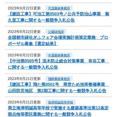
2023年8月22日更新
可茂農林事務所
【建設工事】可治工第0503号／公共予防治山事業 菊
久里工事に関する一般競争入札公告
2023年8月22日更新
公園緑地課
全国都市緑化ぎふフェア会場実施計画策定業務 プロ
ポーザル募集【選定結果】
2023年8月22日更新
中濃農林事務所
【中治第0505号】流木防止総合対策事業 有谷工事
に関する一般競争入札公告
2023年8月21日更新
飛騨農林事務所
【建設工事】飛た第0501号 県営ため池等整備事業
山田防災地区 第2期工事に関する一般競争入札公告
2023年8月21日更新
海津明誠高等学校
県立海津明誠高等学校で実施する建築基準法第12条定
期点検等委託業務に関する一般競争入札公告