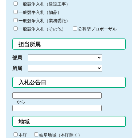
キ
一般競争入札（建設工事）
ー
一般競争入札（物品）
ワ
一般競争入札（業務委託）
ー
ド
一般競争入札（その他）
公募型プロポーザル
を
入
担当所属
力
部局
所属
入札公告日
期
から
間
期
の
間
始
地域
の
ま
終
り
わ
本庁
岐阜地域（本庁除く）