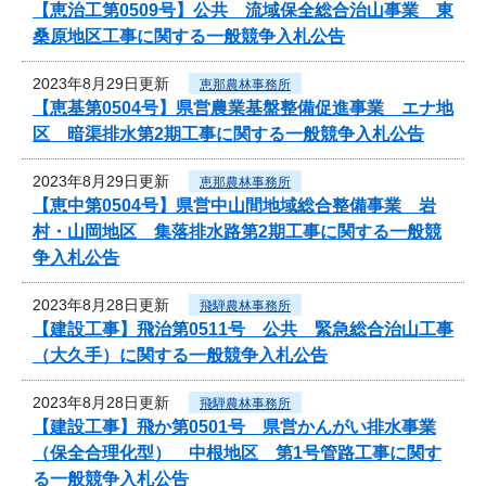
【恵治工第0509号】公共 流域保全総合治山事業 東
桑原地区工事に関する一般競争入札公告
2023年8月29日更新
恵那農林事務所
【恵基第0504号】県営農業基盤整備促進事業 エナ地
区 暗渠排水第2期工事に関する一般競争入札公告
2023年8月29日更新
恵那農林事務所
【恵中第0504号】県営中山間地域総合整備事業 岩
村・山岡地区 集落排水路第2期工事に関する一般競
争入札公告
2023年8月28日更新
飛騨農林事務所
【建設工事】飛治第0511号 公共 緊急総合治山工事
（大久手）に関する一般競争入札公告
2023年8月28日更新
飛騨農林事務所
【建設工事】飛か第0501号 県営かんがい排水事業
（保全合理化型） 中根地区 第1号管路工事に関す
る一般競争入札公告