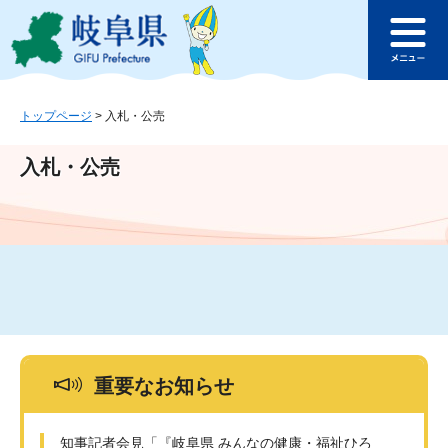
ペ
メ
このページの本文へ
ー
ニ
メ
ジ
ュ
ニ
の
ー
ュ
先
を
ー
頭
飛
トップページ
>
入札・公売
で
ば
す
し
入札・公売
。
て
本
文
へ
重要なお知らせ
知事記者会見「『岐阜県 みんなの健康・福祉ひろ