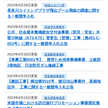
2023年8月28日更新
地域スポーツ課
長良川スイミングプラザ飛込プール飛板の調達に関す
る一般競争入札
2023年8月28日更新
流域浄水事務所
公共 社会資本整備総合交付金事業（防災・安全）木
曽川幹線（K73-K75）管更生（翌債）工事（第401-C-
053号）に関する一般競争入札公告
2023年8月28日更新
東濃農林事務所
【東農工第0501号】 県営ため池等整備事業 土岐防
2期地区 日吉防災ダム修繕工事
2023年8月25日更新
揖斐農林事務所
【建設工事】揖治第0510号 復旧治山事業外 高畑地
区外 工事に関する一般競争入札公告
2023年8月24日更新
観光誘客推進課
米国市場における訪日旅行プロモーション事業委託業