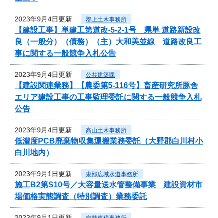
2023年9月4日更新
郡上土木事務所
【建設工事】単建工第道改-5-2-1号 県単 道路新設改
良（一般分）（債務）（主）大和美並線 道路改良工
事に関する一般競争入札公告
2023年9月4日更新
公共建築課
【建設関連業務】【農委第5-116号】畜産研究所豚舎
エリア建設工事の工事監理委託に関する一般競争入札
公告
2023年9月4日更新
高山土木事務所
低濃度PCB廃棄物収集運搬業務委託（大野郡白川村小
白川地内）
2023年9月1日更新
東部広域水道事務所
施工B2第S10号／大容量送水管整備事業 建設資材市
場価格実態調査（特別調査）業務委託
2023年9月1日更新
自動車税事務所