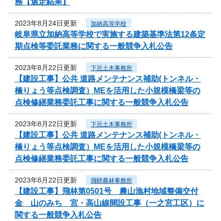
務【選定結果】
2023年8月24日更新
加納高等学校
岐阜県立加納高等学校で実施する建築基準法第12条定
期点検等委託業務に関する一般競争入札公告
2023年8月22日更新
下呂土木事務所
【建設工事】公共 道路メンテナンス補助(トンネル・
橋りょう等点検調査）MEを活用した小規模橋梁等の
点検修繕業務委託工事に関する一般競争入札公告
2023年8月22日更新
下呂土木事務所
【建設工事】公共 道路メンテナンス補助(トンネル・
橋りょう等点検調査）MEを活用した小規模橋梁等の
点検修繕業務委託工事に関する一般競争入札公告
2023年8月22日更新
飛騨農林事務所
【建設工事】飛林第0501号 農山漁村地域整備交付
金 山のみち 宮・高山線開設工事（一之宮工区）に
関する一般競争入札公告