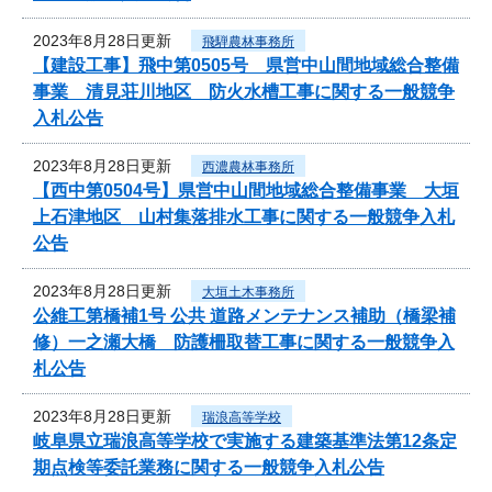
2023年8月28日更新
飛騨農林事務所
【建設工事】飛中第0505号 県営中山間地域総合整備
事業 清見荘川地区 防火水槽工事に関する一般競争
入札公告
2023年8月28日更新
西濃農林事務所
【西中第0504号】県営中山間地域総合整備事業 大垣
上石津地区 山村集落排水工事に関する一般競争入札
公告
2023年8月28日更新
大垣土木事務所
公維工第橋補1号 公共 道路メンテナンス補助（橋梁補
修）一之瀬大橋 防護柵取替工事に関する一般競争入
札公告
2023年8月28日更新
瑞浪高等学校
岐阜県立瑞浪高等学校で実施する建築基準法第12条定
期点検等委託業務に関する一般競争入札公告