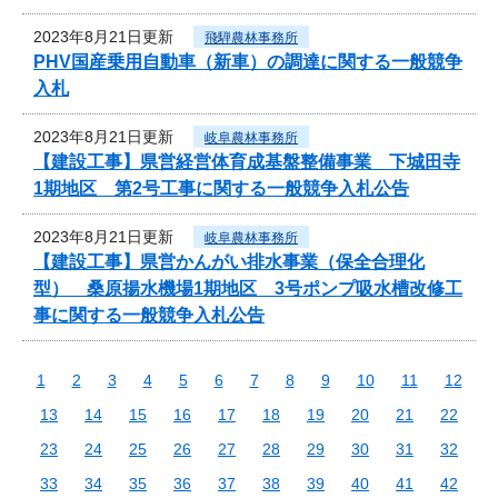
2023年8月21日更新
飛騨農林事務所
PHV国産乗用自動車（新車）の調達に関する一般競争
入札
2023年8月21日更新
岐阜農林事務所
【建設工事】県営経営体育成基盤整備事業 下城田寺
1期地区 第2号工事に関する一般競争入札公告
2023年8月21日更新
岐阜農林事務所
【建設工事】県営かんがい排水事業（保全合理化
型） 桑原揚水機場1期地区 3号ポンプ吸水槽改修工
事に関する一般競争入札公告
1
2
3
4
5
6
7
8
9
10
11
12
13
14
15
16
17
18
19
20
21
22
23
24
25
26
27
28
29
30
31
32
33
34
35
36
37
38
39
40
41
42