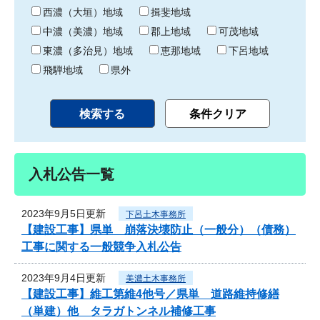
り
西濃（大垣）地域
揖斐地域
中濃（美濃）地域
郡上地域
可茂地域
東濃（多治見）地域
恵那地域
下呂地域
飛騨地域
県外
入札公告一覧
2023年9月5日更新
下呂土木事務所
【建設工事】県単 崩落決壊防止（一般分）（債務）
工事に関する一般競争入札公告
2023年9月4日更新
美濃土木事務所
【建設工事】維工第維4他号／県単 道路維持修繕
（単建）他 タラガトンネル補修工事