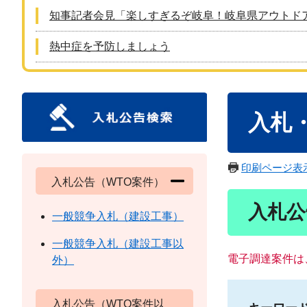
知事記者会見「楽しすぎるぞ岐阜！岐阜県アウトド
熱中症を予防しましょう
本
入札
文
印刷ページ表
入札公告（WTO案件）
入札公
一般競争入札（建設工事）
一般競争入札（建設工事以
電子調達案件は
外）
入札公告（WTO案件以