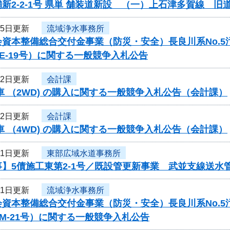
新2-2-1号 県単 舗装道新設 （一）上石津多賀線 
25日更新
流域浄水事務所
会資本整備総合交付金事業（防災・安全）長良川系No.
-PE-19号）に関する一般競争入札公告
22日更新
会計課
車 （2WD) の購入に関する一般競争入札公告（会計課）
22日更新
会計課
車 （4WD) の購入に関する一般競争入札公告（会計課）
21日更新
東部広域水道事務所
】5債施工東第2-1号／既設管更新事業 武並支線送水管
21日更新
流域浄水事務所
会資本整備総合交付金事業（防災・安全）長良川系No.
-PM-21号）に関する一般競争入札公告