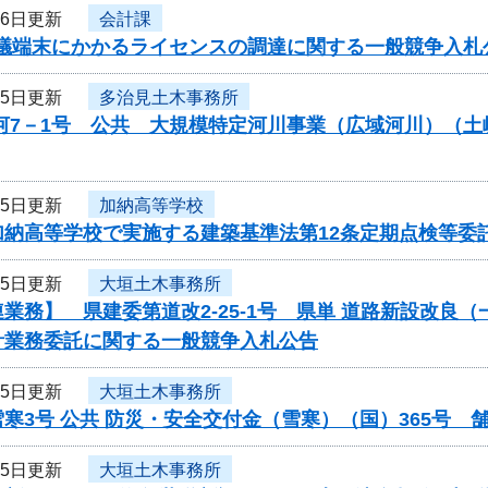
26日更新
会計課
b会議端末にかかるライセンスの調達に関する一般競争入
25日更新
多治見土木事務所
公河7－1号 公共 大規模特定河川事業（広域河川）（
25日更新
加納高等学校
加納高等学校で実施する建築基準法第12条定期点検等委
25日更新
大垣土木事務所
業務】 県建委第道改2-25-1号 県単 道路新設改良（
計業務委託に関する一般競争入札公告
25日更新
大垣土木事務所
寒3号 公共 防災・安全交付金（雪寒）（国）365号
25日更新
大垣土木事務所