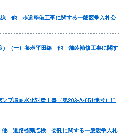
原青野線 他 歩道整備工事に関する一般競争入札公
対策）（一）養老平田線 他 舗装補修工事に関す
場耐水化対策工事（第203-A-051他号）に
）他 道路標識点検 委託に関する一般競争入札