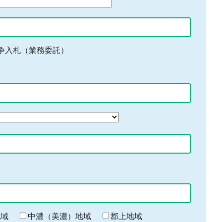
争入札（業務委託）
地域
中濃（美濃）地域
郡上地域