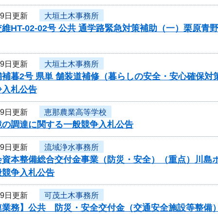
19日更新
大垣土木事務所
維HT-02-02号 公共 通学路緊急対策補助（一）栗
19日更新
大垣土木事務所
舗補暮2号 県単 舗装道補修（暮らしの安全・安心確保
争入札公告
19日更新
恵那農業高等学校
鏡の調達に関する一般競争入札公告
19日更新
流域浄水事務所
資本整備総合交付金事業（防災・安全）（重点）川島ポンプ
般競争入札公告
19日更新
可茂土木事務所
連業務】公共 防災・安全交付金（交通安全施設等整備