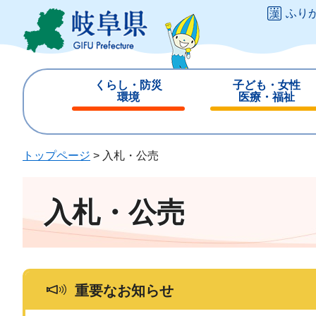
ペ
メ
ふり
ー
ニ
ジ
ュ
の
ー
先
を
くらし・防災
子ども・女性
頭
飛
環境
医療・福祉
で
ば
閉
閉
す
し
じ
じ
。
て
る
る
トップページ
>
入札・公売
本
文
へ
入札・公売
重要なお知らせ