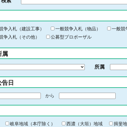
ド検索
検
索
す
る
キ
競争入札（建設工事）
一般競争入札（物品）
一般競
ー
競争入札（その他）
公募型プロポーザル
ワ
ー
所属
ド
を
所属
入
力
公告日
から
期
間
の
終
わ
岐阜地域（本庁除く）
西濃（大垣）地域
揖斐