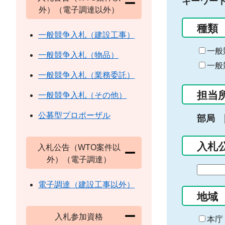
キーワー
外）（電子調達以外）
種類
一般競争入札（建設工事）
一般
一般競争入札（物品）
一般
一般競争入札（業務委託）
担当
一般競争入札（その他）
公募型プロポーザル
部局
入札
入札公告（WTO案件以
外）（電子調達）
期
間
電子調達（建設工事以外）
の
地域
始
入札参加資格
ま
本庁