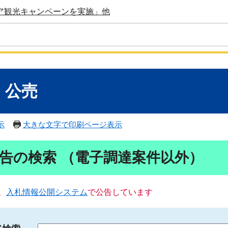
ア観光キャンペーンを実施」他
・公売
示
大きな文字で印刷ページ表示
告の検索 （電子調達案件以外）
、
入札情報公開システム
で公告しています