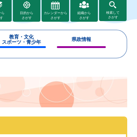
検索して
から
目的から
カレンダーから
組織から
さがす
す
さがす
さがす
さがす
教育・文化
県政情報
スポーツ・青少年
閉
閉
じ
じ
る
る