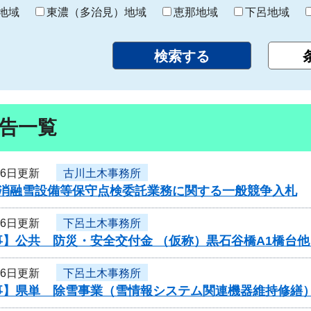
り
地域
東濃（多治見）地域
恵那地域
下呂地域
告一覧
26日更新
古川土木事務所
度消融雪設備等保守点検委託業務に関する一般競争入札
26日更新
下呂土木事務所
】公共 防災・安全交付金 （仮称）黒石谷橋A1橋台他
26日更新
下呂土木事務所
事】県単 除雪事業（雪情報システム関連機器維持修繕