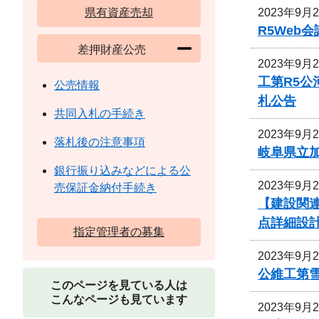
2023年9月
県有資産売却
R5We
差押財産公売
2023年9月
工第R5
公売情報
札公告
共同入札の手続き
2023年9月
落札後の注意事項
岐阜県立
銀行振り込みなどによる公
2023年9月
売保証金納付手続き
【建設関連
点詳細設
指定管理者の募集
2023年9月
公維工第雪
このページを見ている人は
こんなページも見ています
2023年9月