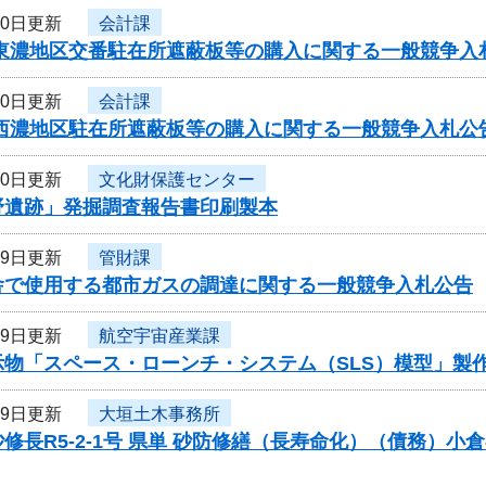
20日更新
会計課
・東濃地区交番駐在所遮蔽板等の購入に関する一般競争入
20日更新
会計課
・西濃地区駐在所遮蔽板等の購入に関する一般競争入札公
20日更新
文化財保護センター
野遺跡」発掘調査報告書印刷製本
19日更新
管財課
舎で使用する都市ガスの調達に関する一般競争入札公告
19日更新
航空宇宙産業課
示物「スペース・ローンチ・システム（SLS）模型」製
19日更新
大垣土木事務所
修長R5-2-1号 県単 砂防修繕（長寿命化）（債務）