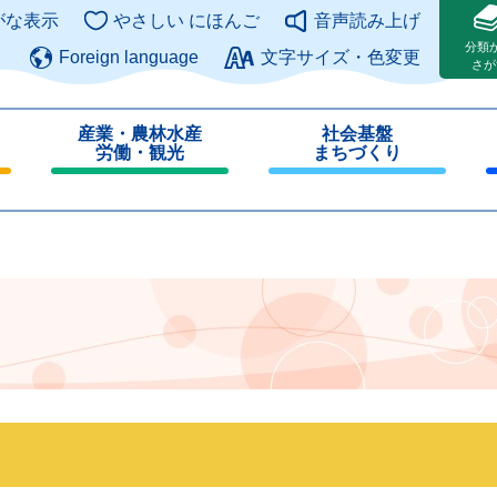
このページの本文へ
がな表示
やさしい にほんご
音声読み上げ
分類
Foreign language
文字サイズ・色変更
さが
産業・農林水産
社会基盤
労働・観光
まちづくり
閉
閉
じ
じ
る
る