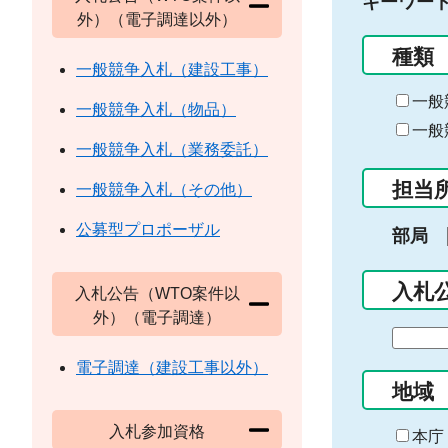
キーワー
外）（電子調達以外）
種類
一般競争入札（建設工事）
一般
一般競争入札（物品）
一般
一般競争入札（業務委託）
担当
一般競争入札（その他）
公募型プロポーザル
部局
入札
入札公告（WTO案件以
外）（電子調達）
期
間
電子調達（建設工事以外）
の
地域
始
入札参加資格
ま
本庁