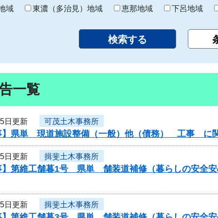
り
地域
東濃（多治見）地域
恵那地域
下呂地域
告一覧
月5日更新
可茂土木事務所
事】県単 現道施設整備（一般）他（債務） 工事 に
月5日更新
揖斐土木事務所
事】第維工舗暮1号 県単 舗装道補修（暮らしの安全
月5日更新
揖斐土木事務所
事】第維工舗暮3号 県単 舗装道補修（暮らしの安全