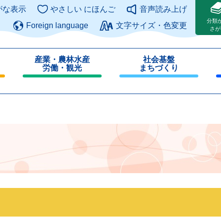
このページの本文へ
がな表示
やさしい にほんご
音声読み上げ
分類
Foreign language
文字サイズ・色変更
さが
産業・農林水産
社会基盤
労働・観光
まちづくり
閉
閉
じ
じ
る
る