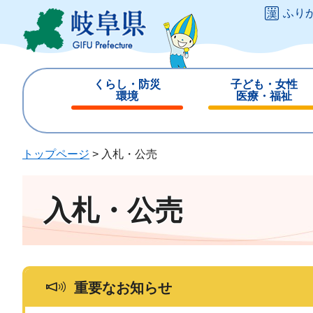
ペ
メ
ふり
ー
ニ
ジ
ュ
の
ー
先
を
くらし・防災
子ども・女性
頭
飛
環境
医療・福祉
で
ば
閉
閉
す
し
じ
じ
。
て
る
る
トップページ
>
入札・公売
本
文
へ
入札・公売
重要なお知らせ