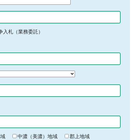
争入札（業務委託）
地域
中濃（美濃）地域
郡上地域