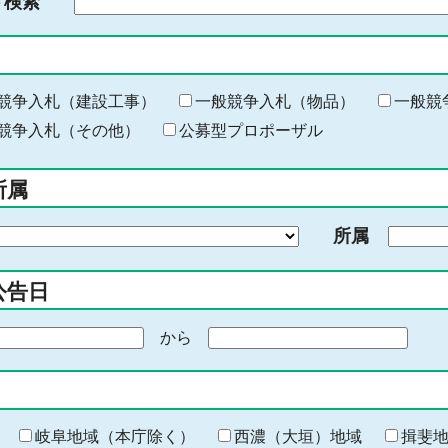
ド検索
検
索
す
る
キ
競争入札（建設工事）
一般競争入札（物品）
一般競
ー
競争入札（その他）
公募型プロポーザル
ワ
ー
所属
ド
を
所属
入
力
公告日
から
期
間
の
終
わ
岐阜地域（本庁除く）
西濃（大垣）地域
揖斐