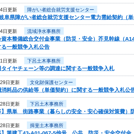
月4日更新
障がい者総合就労支援センター
度岐阜県障がい者総合就労支援センター電力需給契約（
月4日更新
流域浄水事務所
資本整備総合交付金事業（防災・安全）芥見幹線（A14）
する一般競争入札公告
月1日更新
下呂土木事務所
用タイヤチェーン等の調達に関する一般競争入札
月29日更新
文化財保護センター
機消耗品の供給等（単価契約）に関する一般競争入札公
月28日更新
下呂土木事務所
事】県単 街路事業（暮らしの安全・安心確保対策費）
月28日更新
揖斐土木事務所
】第建工43-A01-067-5他号 公共 防災・安全交