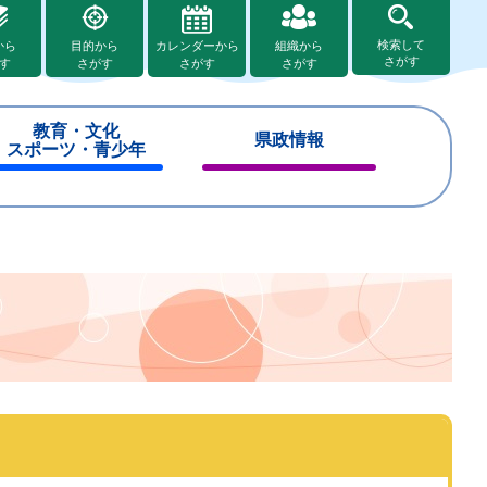
検索して
から
目的から
カレンダーから
組織から
さがす
す
さがす
さがす
さがす
教育・文化
県政情報
スポーツ・青少年
閉
閉
じ
じ
る
る