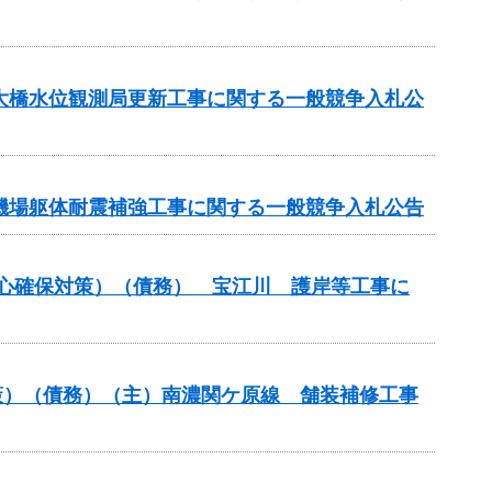
坂大橋水位観測局更新工事に関する一般競争入札公
水機場躯体耐震補強工事に関する一般競争入札公告
安心確保対策）（債務） 宝江川 護岸等工事に
策）（債務）（主）南濃関ケ原線 舗装補修工事