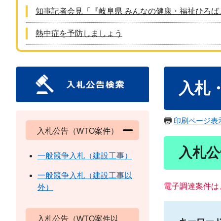
知事記者会見「『岐阜県 みんなの健康・福祉ひろば
熱中症を予防しましょう
本
入札
文
印刷ページ表
入札公告（WTO案件）
入札公
一般競争入札（建設工事）
一般競争入札（建設工事以
電子調達案件は
外）
入札公告（WTO案件以