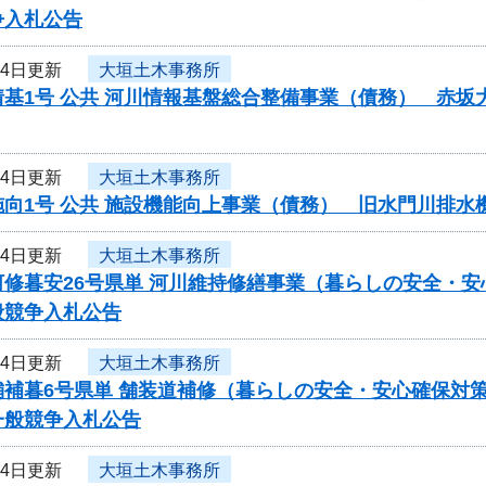
争入札公告
月4日更新
大垣土木事務所
情基1号 公共 河川情報基盤総合整備事業（債務） 赤
月4日更新
大垣土木事務所
施向1号 公共 施設機能向上事業（債務） 旧水門川排
月4日更新
大垣土木事務所
河修暮安26号県単 河川維持修繕事業（暮らしの安全・
般競争入札公告
月4日更新
大垣土木事務所
舗補暮6号県単 舗装道補修（暮らしの安全・安心確保対
一般競争入札公告
月4日更新
大垣土木事務所