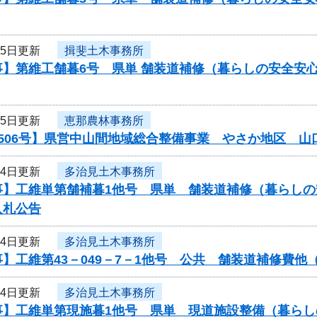
月5日更新
揖斐土木事務所
事】第維工舗暮6号 県単 舗装道補修（暮らしの安全安
月5日更新
恵那農林事務所
0506号】県営中山間地域総合整備事業 やさか地区 
月4日更新
多治見土木事務所
事】工維単第舗補暮1他号 県単 舗装道補修（暮らし
入札公告
月4日更新
多治見土木事務所
】工維第43－049－7－1他号 公共 舗装道補修費
月4日更新
多治見土木事務所
事】工維単第現施暮1他号 県単 現道施設整備（暮ら