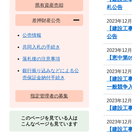
県有資産売却
札公告
差押財産公売
2023年12
【建設工
公売情報
公告
共同入札の手続き
2023年12
【恵中第
落札後の注意事項
銀行振り込みなどによる公
2023年12
売保証金納付手続き
【建設工
一般競争
指定管理者の募集
2023年12
【建設工事
このページを見ている人は
2023年12
こんなページも見ています
【建設工