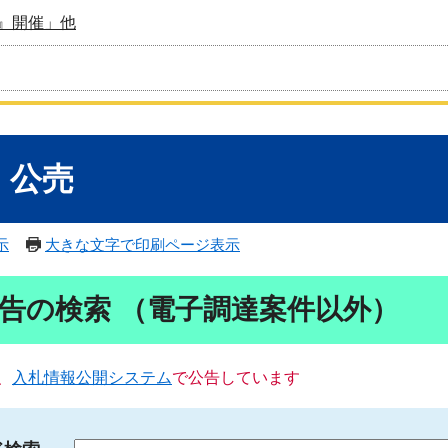
』開催」他
・公売
示
大きな文字で印刷ページ表示
告の検索 （電子調達案件以外）
、
入札情報公開システム
で公告しています