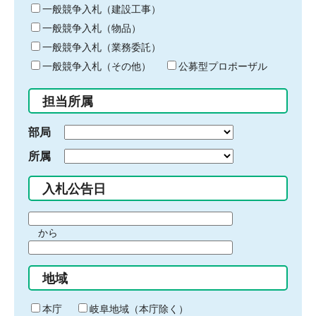
キ
一般競争入札（建設工事）
ー
一般競争入札（物品）
ワ
一般競争入札（業務委託）
ー
ド
一般競争入札（その他）
公募型プロポーザル
を
入
担当所属
力
部局
所属
入札公告日
期
から
間
期
の
間
始
地域
の
ま
終
り
わ
本庁
岐阜地域（本庁除く）