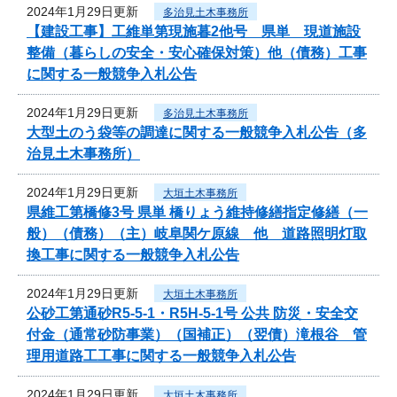
2024年1月29日更新
多治見土木事務所
【建設工事】工維単第現施暮2他号 県単 現道施設
整備（暮らしの安全・安心確保対策）他（債務）工事
に関する一般競争入札公告
2024年1月29日更新
多治見土木事務所
大型土のう袋等の調達に関する一般競争入札公告（多
治見土木事務所）
2024年1月29日更新
大垣土木事務所
県維工第橋修3号 県単 橋りょう維持修繕指定修繕（一
般）（債務）（主）岐阜関ケ原線 他 道路照明灯取
換工事に関する一般競争入札公告
2024年1月29日更新
大垣土木事務所
公砂工第通砂R5-5-1・R5H-5-1号 公共 防災・安全交
付金（通常砂防事業）（国補正）（翌債）滝根谷 管
理用道路工工事に関する一般競争入札公告
2024年1月29日更新
大垣土木事務所