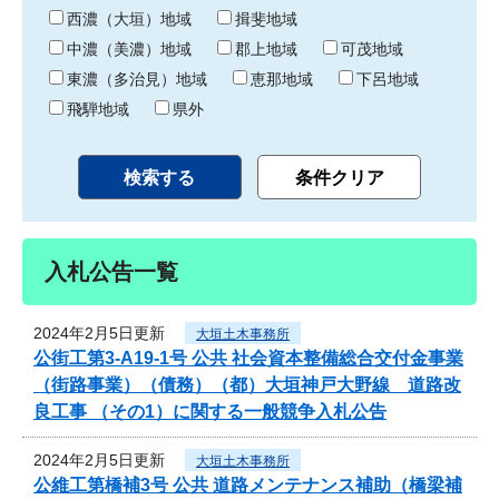
り
西濃（大垣）地域
揖斐地域
中濃（美濃）地域
郡上地域
可茂地域
東濃（多治見）地域
恵那地域
下呂地域
飛騨地域
県外
入札公告一覧
2024年2月5日更新
大垣土木事務所
公街工第3-A19-1号 公共 社会資本整備総合交付金事業
（街路事業）（債務）（都）大垣神戸大野線 道路改
良工事 （その1）に関する一般競争入札公告
2024年2月5日更新
大垣土木事務所
公維工第橋補3号 公共 道路メンテナンス補助（橋梁補