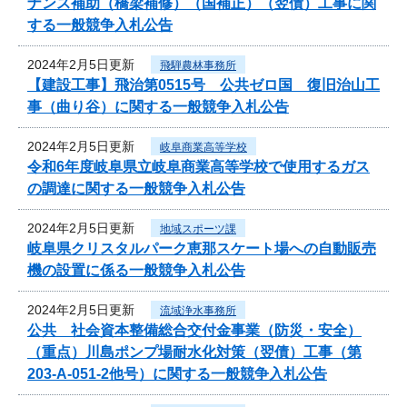
ナンス補助（橋梁補修）（国補正）（翌債）工事に関
する一般競争入札公告
2024年2月5日更新
飛騨農林事務所
【建設工事】飛治第0515号 公共ゼロ国 復旧治山工
事（曲り谷）に関する一般競争入札公告
2024年2月5日更新
岐阜商業高等学校
令和6年度岐阜県立岐阜商業高等学校で使用するガス
の調達に関する一般競争入札公告
2024年2月5日更新
地域スポーツ課
岐阜県クリスタルパーク恵那スケート場への自動販売
機の設置に係る一般競争入札公告
2024年2月5日更新
流域浄水事務所
公共 社会資本整備総合交付金事業（防災・安全）
（重点）川島ポンプ場耐水化対策（翌債）工事（第
203-A-051-2他号）に関する一般競争入札公告