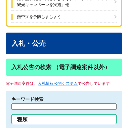
観光キャンペーンを実施」他
熱中症を予防しましょう
本
文
入札・公売
入札公告の検索 （電子調達案件以外）
電子調達案件は、
入札情報公開システム
で公告しています
キーワード検索
検
索
す
種類
る