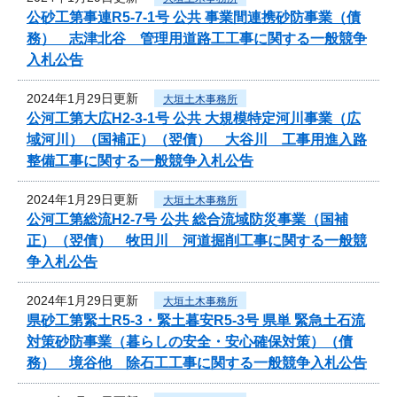
公砂工第事連R5-7-1号 公共 事業間連携砂防事業（債
務） 志津北谷 管理用道路工工事に関する一般競争
入札公告
2024年1月29日更新
大垣土木事務所
公河工第大広H2-3-1号 公共 大規模特定河川事業（広
域河川）（国補正）（翌債） 大谷川 工事用進入路
整備工事に関する一般競争入札公告
2024年1月29日更新
大垣土木事務所
公河工第総流H2-7号 公共 総合流域防災事業（国補
正）（翌債） 牧田川 河道掘削工事に関する一般競
争入札公告
2024年1月29日更新
大垣土木事務所
県砂工第緊土R5-3・緊土暮安R5-3号 県単 緊急土石流
対策砂防事業（暮らしの安全・安心確保対策）（債
務） 境谷他 除石工工事に関する一般競争入札公告