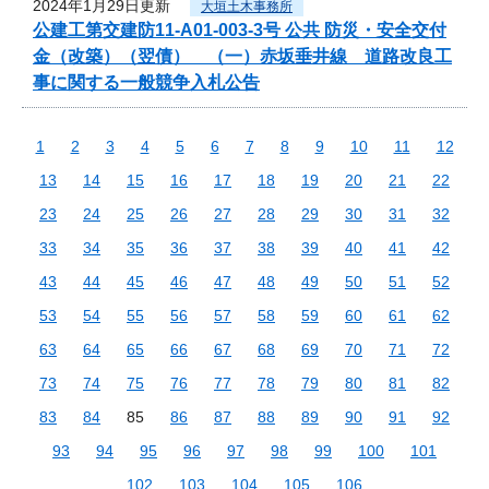
2024年1月29日更新
大垣土木事務所
公建工第交建防11-A01-003-3号 公共 防災・安全交付
金（改築）（翌債） （一）赤坂垂井線 道路改良工
事に関する一般競争入札公告
1
2
3
4
5
6
7
8
9
10
11
12
13
14
15
16
17
18
19
20
21
22
23
24
25
26
27
28
29
30
31
32
33
34
35
36
37
38
39
40
41
42
43
44
45
46
47
48
49
50
51
52
53
54
55
56
57
58
59
60
61
62
63
64
65
66
67
68
69
70
71
72
73
74
75
76
77
78
79
80
81
82
83
84
85
86
87
88
89
90
91
92
93
94
95
96
97
98
99
100
101
102
103
104
105
106