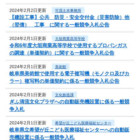
2024年2月2日更新
可茂土木事務所
【建設工事】公共 防災・安全交付金（災害防除）他
（翌債） 工事 に関する一般競争入札公告
2024年2月1日更新
大垣商業高等学校
令和6年度大垣商業高等学校で使用するプロパンガス
の調達（単価契約）に関する一般競争入札公告
2024年2月1日更新
美術館
岐阜県美術館で使用する電子複写機（モノクロ及びカ
ラー）複写料の単価契約に係る一般競争入札公告
2024年2月1日更新
文化創造課
ぎふ清流文化プラザへの自動販売機設置に係る一般競
争入札
2024年2月1日更新
希望が丘こども医療福祉センター
岐阜県立希望が丘こども医療福祉センターへの自動販
売機設置に係る一般競争入札