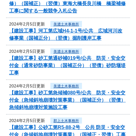
修）（国補正）（翌債）東海大橋長良川橋 橋梁補修
工事に関する一般競争入札公告
2024年2月5日更新
美濃土木事務所
【建設工事】河工第広域H4-1-1号/公共 広域河川改
修事業（国補正分）（翌債）掘削護岸工事
2024年2月5日更新
美濃土木事務所
【建設工事】砂工第通砂補019号/公共 防災・安全交
付金（通常砂防事業）（国補正分）（翌債）砂防堰堤
工事
2024年2月5日更新
美濃土木事務所
【建設工事】砂工第急傾補080号/公共 防災・安全交
付金（急傾斜地崩壊対策事業）（国補正分）（翌債）
急傾斜地崩壊対策施設工事
2024年2月5日更新
郡上土木事務所
【建設工事】公砂工第R5-88-2号 公共 防災・安全交
付金（急傾斜地崩壊対策事業）（国補正・翌債）工事