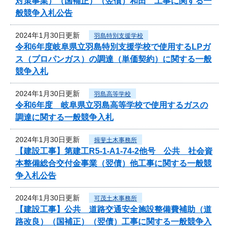
対策事業）（国補正）（翌債）和田 工事に関する一
般競争入札公告
2024年1月30日更新
羽島特別支援学校
令和6年度岐阜県立羽島特別支援学校で使用するLPガ
ス（プロパンガス）の調達（単価契約）に関する一般
競争入札
2024年1月30日更新
羽島高等学校
令和6年度 岐阜県立羽島高等学校で使用するガスの
調達に関する一般競争入札
2024年1月30日更新
揖斐土木事務所
【建設工事】第建工R5-1-A1-74-2他号 公共 社会資
本整備総合交付金事業（翌債）他工事に関する一般競
争入札公告
2024年1月30日更新
可茂土木事務所
【建設工事】公共 道路交通安全施設整備費補助（道
路改良）（国補正）（翌債）工事に関する一般競争入