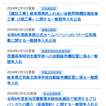
2024年2月1日更新
文化創造課
【建設工事】岐阜県県民ふれあい会館昇降機設備改修
工事（2期工事）に関する一般競争入札公告
2024年2月1日更新
秘書広報課
令和6年度岐阜県公式ホームページへのバナー広告掲
載に関する一般競争入札公告
2024年2月1日更新
西濃高等特別支援学校
西濃高等特別支援学校への自動販売機設置に係る一般
競争入札
2024年2月1日更新
羽島北高等学校
岐阜県立羽島北高等学校自動販売機設置に係る一般競
争入札
2024年1月31日更新
多治見警察署
令和6年度多治見警察署本館他各施設で使用するプロ
パンガスの購入（単価契約）に関する一般競争入札公