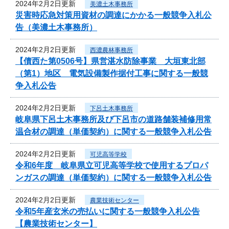
2024年2月2日更新
美濃土木事務所
災害時応急対策用資材の調達にかかる一般競争入札公
告（美濃土木事務所）
2024年2月2日更新
西濃農林事務所
【債西た第0506号】県営湛水防除事業 大垣東北部
（第1）地区 電気設備製作据付工事に関する一般競
争入札公告
2024年2月2日更新
下呂土木事務所
岐阜県下呂土木事務所及び下呂市の道路舗装補修用常
温合材の調達（単価契約）に関する一般競争入札公告
2024年2月2日更新
可児高等学校
令和6年度 岐阜県立可児高等学校で使用するプロパ
ンガスの調達（単価契約）に関する一般競争入札公告
2024年2月2日更新
農業技術センター
令和5年産玄米の売払いに関する一般競争入札公告
【農業技術センター】