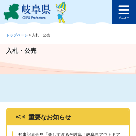
ペ
メ
このページの本文へ
ー
ニ
メ
ジ
ュ
ニ
の
ー
ュ
先
を
ー
頭
飛
トップページ
>
入札・公売
で
ば
す
し
入札・公売
。
て
本
文
へ
重要なお知らせ
知事記者会見「楽しすぎるぞ岐阜！岐阜県アウトドア