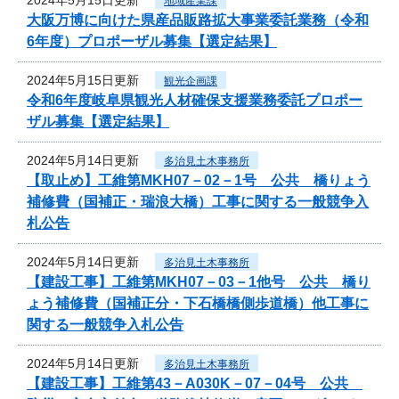
地域産業課
大阪万博に向けた県産品販路拡大事業委託業務（令和
6年度）プロポーザル募集【選定結果】
2024年5月15日更新
観光企画課
令和6年度岐阜県観光人材確保支援業務委託プロポー
ザル募集【選定結果】
2024年5月14日更新
多治見土木事務所
【取止め】工維第MKH07－02－1号 公共 橋りょう
補修費（国補正・瑞浪大橋）工事に関する一般競争入
札公告
2024年5月14日更新
多治見土木事務所
【建設工事】工維第MKH07－03－1他号 公共 橋り
ょう補修費（国補正分・下石橋橋側歩道橋）他工事に
関する一般競争入札公告
2024年5月14日更新
多治見土木事務所
【建設工事】工維第43－A030K－07－04号 公共