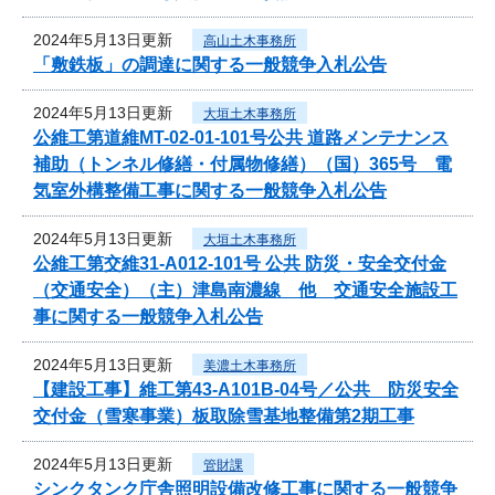
2024年5月13日更新
高山土木事務所
「敷鉄板」の調達に関する一般競争入札公告
2024年5月13日更新
大垣土木事務所
公維工第道維MT-02-01-101号公共 道路メンテナンス
補助（トンネル修繕・付属物修繕）（国）365号 電
気室外構整備工事に関する一般競争入札公告
2024年5月13日更新
大垣土木事務所
公維工第交維31-A012-101号 公共 防災・安全交付金
（交通安全）（主）津島南濃線 他 交通安全施設工
事に関する一般競争入札公告
2024年5月13日更新
美濃土木事務所
【建設工事】維工第43-A101B-04号／公共 防災安全
交付金（雪寒事業）板取除雪基地整備第2期工事
2024年5月13日更新
管財課
シンクタンク庁舎照明設備改修工事に関する一般競争