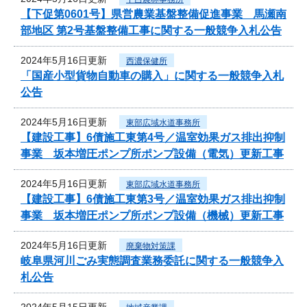
【下促第0601号】県営農業基盤整備促進事業 馬瀬南
部地区 第2号基盤整備工事に関する一般競争入札公告
2024年5月16日更新
西濃保健所
「国産小型貨物自動車の購入」に関する一般競争入札
公告
2024年5月16日更新
東部広域水道事務所
【建設工事】6債施工東第4号／温室効果ガス排出抑制
事業 坂本増圧ポンプ所ポンプ設備（電気）更新工事
2024年5月16日更新
東部広域水道事務所
【建設工事】6債施工東第3号／温室効果ガス排出抑制
事業 坂本増圧ポンプ所ポンプ設備（機械）更新工事
2024年5月16日更新
廃棄物対策課
岐阜県河川ごみ実態調査業務委託に関する一般競争入
札公告
2024年5月15日更新