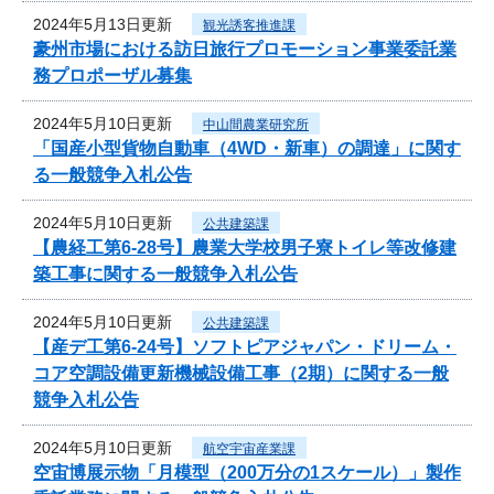
2024年5月13日更新
観光誘客推進課
豪州市場における訪日旅行プロモーション事業委託業
務プロポーザル募集
2024年5月10日更新
中山間農業研究所
「国産小型貨物自動車（4WD・新車）の調達」に関す
る一般競争入札公告
2024年5月10日更新
公共建築課
【農経工第6-28号】農業大学校男子寮トイレ等改修建
築工事に関する一般競争入札公告
2024年5月10日更新
公共建築課
【産デ工第6-24号】ソフトピアジャパン・ドリーム・
コア空調設備更新機械設備工事（2期）に関する一般
競争入札公告
2024年5月10日更新
航空宇宙産業課
空宙博展示物「月模型（200万分の1スケール）」製作