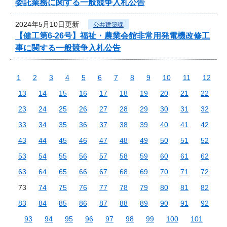
委託業務に関する一般競争入札公告
2024年5月10日更新
公共建築課
【健工第6-26号】福祉・農業会館非常用発電機改修工
事に関する一般競争入札公告
1
2
3
4
5
6
7
8
9
10
11
12
13
14
15
16
17
18
19
20
21
22
23
24
25
26
27
28
29
30
31
32
33
34
35
36
37
38
39
40
41
42
43
44
45
46
47
48
49
50
51
52
53
54
55
56
57
58
59
60
61
62
63
64
65
66
67
68
69
70
71
72
73
74
75
76
77
78
79
80
81
82
83
84
85
86
87
88
89
90
91
92
93
94
95
96
97
98
99
100
101