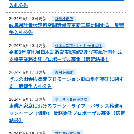
入札公告
2024年5月20日更新
計量検定所
岐阜県計量検定所空調設備等更新工事に関する一般競
争入札公告
2024年5月20日更新
外国人活躍・共生社会推進課
令和6年度地域日本語教育実態調査及び実施計画作成
支援等業務委託プロポーザル募集【選定結果】
2024年5月17日更新
農村振興課
ぎふの田舎応援隊プロモーション動画制作委託に関す
る一般競争入札公告
2024年5月17日更新
男女共同参画推進課
企業と家庭におけるワーク・ライフ・バランス推進キ
ャンペーン（仮称） 業務委託プロポーザル募集【選定
結果】
2024年5月16日更新
下呂農林事務所