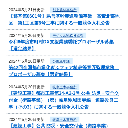
2024年5月21日更新
郡上農林事務所
【郡基第0601号】県営基幹農道整備事業 高鷲北部地
区 第1工区第6号工事に関する一般競争入札公告
2024年5月20日更新
デジタル戦略推進課
令和6年度市町村DX支援業務委託プロポーザル募集
【選定結果】
2024年5月20日更新
公園緑地課
第42回全国都市緑化ぎふフェア植栽等意匠監理業務
プロポーザル募集【選定結果】
2024年5月20日更新
岐阜土木事務所
【建設工事】都市工事第34-A2-3号 公共 防災・安全交
付金（街路事業）（都）岐阜駅城田寺線 道路改良工
事（その3）に関する一般競争入札公告
2024年5月20日更新
岐阜土木事務所
【建設工事】公共 防災・安全交付金（街路事業）