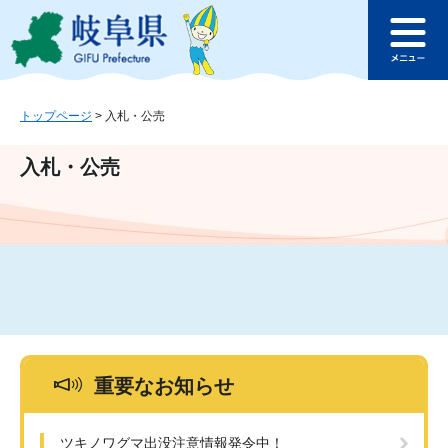
ペ
メ
このページの本文へ
ー
ニ
メ
ジ
ュ
ニ
の
ー
ュ
先
を
ー
頭
飛
トップページ
>
入札・公売
で
ば
す
し
入札・公売
。
て
本
文
へ
重要なお知らせ
ツキノワグマ出没注意情報発令中！