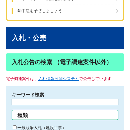
熱中症を予防しましょう
本
文
入札・公売
入札公告の検索 （電子調達案件以外）
電子調達案件は、
入札情報公開システム
で公告しています
キーワード検索
検
索
す
種類
る
キ
一般競争入札（建設工事）