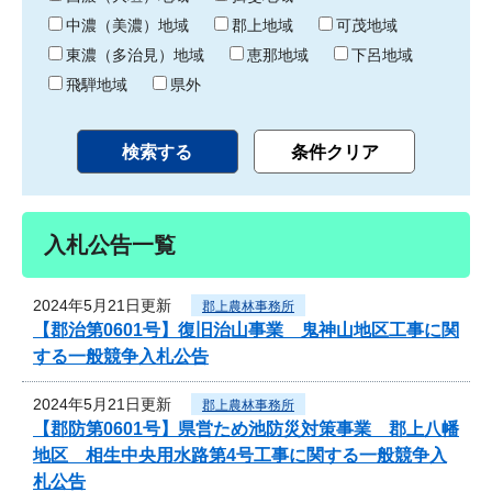
中濃（美濃）地域
郡上地域
可茂地域
東濃（多治見）地域
恵那地域
下呂地域
飛騨地域
県外
入札公告一覧
2024年5月21日更新
郡上農林事務所
【郡治第0601号】復旧治山事業 鬼神山地区工事に関
する一般競争入札公告
2024年5月21日更新
郡上農林事務所
【郡防第0601号】県営ため池防災対策事業 郡上八幡
地区 相生中央用水路第4号工事に関する一般競争入
札公告