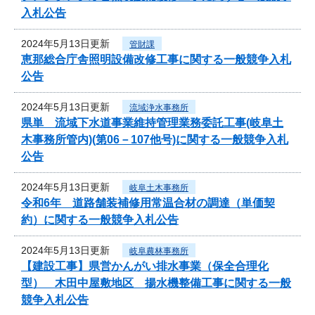
入札公告
2024年5月13日更新
管財課
恵那総合庁舎照明設備改修工事に関する一般競争入札
公告
2024年5月13日更新
流域浄水事務所
県単 流域下水道事業維持管理業務委託工事(岐阜土
木事務所管内)(第06－107他号)に関する一般競争入札
公告
2024年5月13日更新
岐阜土木事務所
令和6年 道路舗装補修用常温合材の調達（単価契
約）に関する一般競争入札公告
2024年5月13日更新
岐阜農林事務所
【建設工事】県営かんがい排水事業（保全合理化
型） 木田中屋敷地区 揚水機整備工事に関する一般
競争入札公告