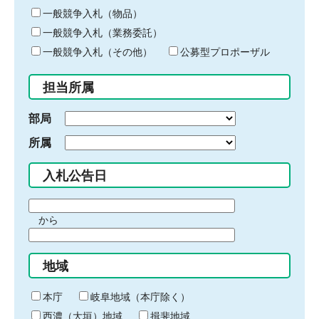
ー
一般競争入札（物品）
ワ
一般競争入札（業務委託）
ー
ド
一般競争入札（その他）
公募型プロポーザル
を
入
担当所属
力
部局
所属
入札公告日
期
から
間
期
の
間
始
地域
の
ま
終
り
わ
本庁
岐阜地域（本庁除く）
り
西濃（大垣）地域
揖斐地域