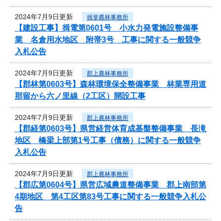
2024年7月9日更新
揖斐農林事務所
【建設工事】揖電第0601号 小水力発電施設整備事
業 名倉用水地区 附帯3号 工事に関する一般競争
入札公告
2024年7月9日更新
郡上農林事務所
【郡林第0603号】森林環境保全整備事業 林業専用道
那留から六ノ里線（2工区）開設工事
2024年7月9日更新
郡上農林事務所
【郡経第0603号】県営経営体育成基盤整備事業 長滝
地区 橋梁上部第1号工事（債務）に関する一般競争
入札公告
2024年7月9日更新
郡上農林事務所
【郡広第0604号】県営広域農道整備事業 郡上南部第
4期地区 第4工区第83号工事に関する一般競争入札公
告