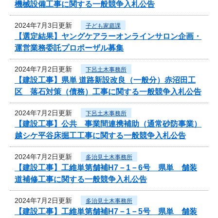
機械設備工事に関する一般競争入札公告
2024年7月3日更新
子ども家庭課
【選定結果】ヤングケアラーオンラインサロン企画・
運営業務委託プロポーザル募集
2024年7月2日更新
下呂土木事務所
【建設工事】県単 道路新設改良（一般分）赤沼田工
区 落石対策（債務）工事に関する一般競争入札公告
2024年7月2日更新
下呂土木事務所
【建設工事】公共 事業間連携補助（通常砂防事業）
越シケ平谷床掘工工事に関する一般競争入札公告
2024年7月2日更新
多治見土木事務所
【建設工事】工維単第舗補H7－1－6号 県単 舗装
道補修工事に関する一般競争入札公告
2024年7月2日更新
多治見土木事務所
【建設工事】工維単第舗補H7－1－5号 県単 舗装