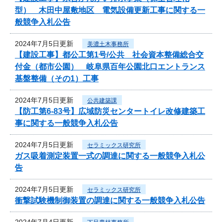
型） 木田中屋敷地区 電気設備更新工事に関する一
般競争入札公告
2024年7月5日更新
美濃土木事務所
【建設工事】都公工第1号/公共 社会資本整備総合交
付金（都市公園） 岐阜県百年公園北口エントランス
基盤整備（その1）工事
2024年7月5日更新
公共建築課
【防工第6-83号】広域防災センタートイレ改修建築工
事に関する一般競争入札公告
2024年7月5日更新
セラミックス研究所
ガス吸着測定装置一式の調達に関する一般競争入札公
告
2024年7月5日更新
セラミックス研究所
衝撃試験機制御装置の調達に関する一般競争入札公告
2024年7月4日更新