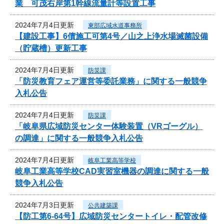
業 可茂右岸第1幹線流量計等設置工事
2024年7月4日更新
東部広域水道事務所
【建設工事】6債施工可第4号／山之上浄水場滅菌設備
（貯蔵槽）更新工事
2024年7月4日更新
防災課
「防災教育フェア運営等委託業務」に関する一般競争
入札公告
2024年7月4日更新
防災課
「岐阜県広域防災センター体験装置（VRゴーグル）
の調達」に関する一般競争入札公告
2024年7月4日更新
岐阜工業高等学校
岐阜工業高等学校CAD実習室機器の調達に関する一般
競争入札公告
2024年7月3日更新
公共建築課
【防工第6-64号】広域防災センタートイレ・配管改修