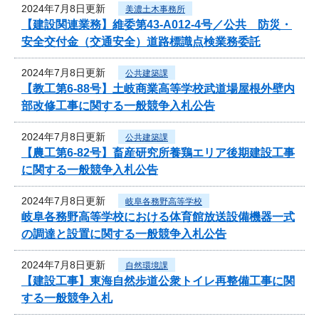
2024年7月8日更新
美濃土木事務所
【建設関連業務】維委第43-A012-4号／公共 防災・
安全交付金（交通安全）道路標識点検業務委託
2024年7月8日更新
公共建築課
【教工第6-88号】土岐商業高等学校武道場屋根外壁内
部改修工事に関する一般競争入札公告
2024年7月8日更新
公共建築課
【農工第6-82号】畜産研究所養鶏エリア後期建設工事
に関する一般競争入札公告
2024年7月8日更新
岐阜各務野高等学校
岐阜各務野高等学校における体育館放送設備機器一式
の調達と設置に関する一般競争入札公告
2024年7月8日更新
自然環境課
【建設工事】東海自然歩道公衆トイレ再整備工事に関
する一般競争入札