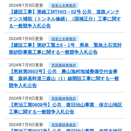
2024年7月9日更新
揖斐土木事務所
【建設工事】第維工MTH03－02号 公共 道路メンテ
ナンス補助（トンネル修繕）（国補正分）工事に関す
る一般競争入札公告
2024年7月9日更新
揖斐土木事務所
【建設工事】第砂工緊土6－1号 県単 緊急土石流対
策砂防事業工事に関する一般競争入札公告
2024年7月9日更新
恵那農林事務所
【恵林第0603号】公共 農山漁村地域整備交付金事
業 森林基幹道三森山（1）線開設工事に関する一般
競争入札公告
2024年7月9日更新
恵那農林事務所
【恵治工第0608号】公共 復旧治山事業 保古山地区
工事に関する一般競争入札公告
2024年7月9日更新
恵那農林事務所