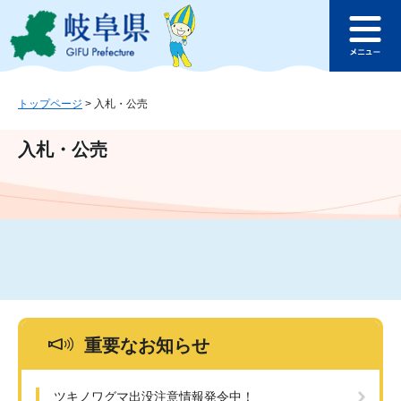
ペ
メ
このページの本文へ
ー
ニ
メ
ジ
ュ
ニ
の
ー
ュ
先
を
ー
頭
飛
トップページ
>
入札・公売
で
ば
す
し
入札・公売
。
て
本
文
へ
重要なお知らせ
ツキノワグマ出没注意情報発令中！