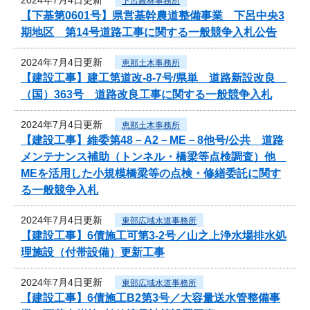
下呂農林事務所
【下基第0601号】県営基幹農道整備事業 下呂中央3
期地区 第14号道路工事に関する一般競争入札公告
2024年7月4日更新
恵那土木事務所
【建設工事】建工第道改-8-7号/県単 道路新設改良
（国）363号 道路改良工事に関する一般競争入札
2024年7月4日更新
恵那土木事務所
【建設工事】維委第48－A2－ME－8他号/公共 道路
メンテナンス補助（トンネル・橋梁等点検調査）他
MEを活用した小規模橋梁等の点検・修繕委託に関す
る一般競争入札
2024年7月4日更新
東部広域水道事務所
【建設工事】6債施工可第3-2号／山之上浄水場排水処
理施設（付帯設備）更新工事
2024年7月4日更新
東部広域水道事務所
【建設工事】6債施工B2第3号／大容量送水管整備事