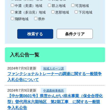
中濃（美濃）地域
郡上地域
可茂地域
東濃（多治見）地域
恵那地域
下呂地域
飛騨地域
県外
入札公告一覧
2024年7月9日更新
地域スポーツ課
ファンクショナルトレーナーの調達に関する一般競争
入札公告について
2024年7月9日更新
中濃農林事務所
【中か第0601号】県営かんがい排水事業（保全合理化
型）曽代用水六期地区 第2期工事 に関する一般競
争入札公告