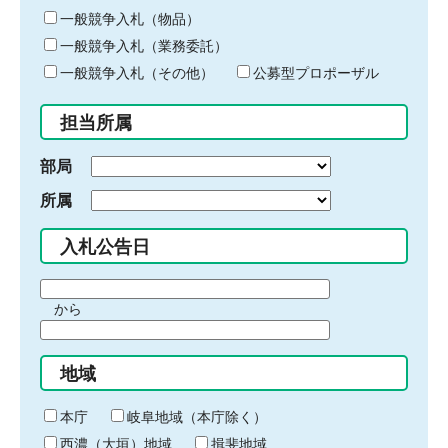
ー
一般競争入札（物品）
ワ
一般競争入札（業務委託）
ー
ド
一般競争入札（その他）
公募型プロポーザル
を
入
担当所属
力
部局
所属
入札公告日
期
から
間
期
の
間
始
地域
の
ま
終
り
わ
本庁
岐阜地域（本庁除く）
り
西濃（大垣）地域
揖斐地域