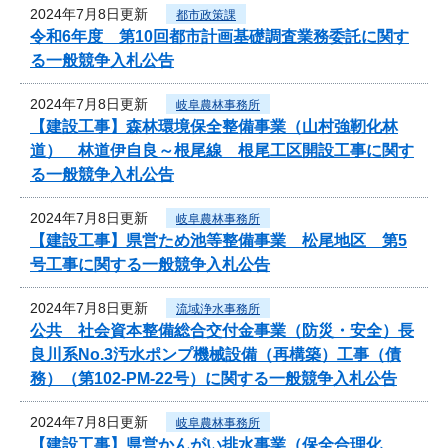
2024年7月8日更新
都市政策課
令和6年度 第10回都市計画基礎調査業務委託に関す
る一般競争入札公告
2024年7月8日更新
岐阜農林事務所
【建設工事】森林環境保全整備事業（山村強靭化林
道） 林道伊自良～根尾線 根尾工区開設工事に関す
る一般競争入札公告
2024年7月8日更新
岐阜農林事務所
【建設工事】県営ため池等整備事業 松尾地区 第5
号工事に関する一般競争入札公告
2024年7月8日更新
流域浄水事務所
公共 社会資本整備総合交付金事業（防災・安全）長
良川系No.3汚水ポンプ機械設備（再構築）工事（債
務）（第102-PM-22号）に関する一般競争入札公告
2024年7月8日更新
岐阜農林事務所
【建設工事】県営かんがい排水事業（保全合理化