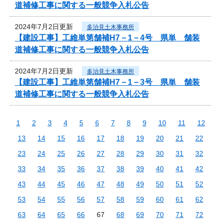
道補修工事に関する一般競争入札公告
2024年7月2日更新
多治見土木事務所
【建設工事】工維単第舗補H7－1－4号 県単 舗装
道補修工事に関する一般競争入札公告
2024年7月2日更新
多治見土木事務所
【建設工事】工維単第舗補H7－1－3号 県単 舗装
道補修工事に関する一般競争入札公告
1
2
3
4
5
6
7
8
9
10
11
12
13
14
15
16
17
18
19
20
21
22
23
24
25
26
27
28
29
30
31
32
33
34
35
36
37
38
39
40
41
42
43
44
45
46
47
48
49
50
51
52
53
54
55
56
57
58
59
60
61
62
63
64
65
66
67
68
69
70
71
72