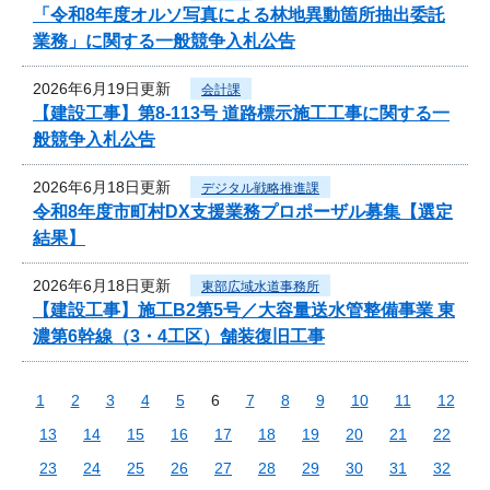
「令和8年度オルソ写真による林地異動箇所抽出委託
業務」に関する一般競争入札公告
2026年6月19日更新
会計課
【建設工事】第8-113号 道路標示施工工事に関する一
般競争入札公告
2026年6月18日更新
デジタル戦略推進課
令和8年度市町村DX支援業務プロポーザル募集【選定
結果】
2026年6月18日更新
東部広域水道事務所
【建設工事】施工B2第5号／大容量送水管整備事業 東
濃第6幹線（3・4工区）舗装復旧工事
1
2
3
4
5
6
7
8
9
10
11
12
13
14
15
16
17
18
19
20
21
22
23
24
25
26
27
28
29
30
31
32