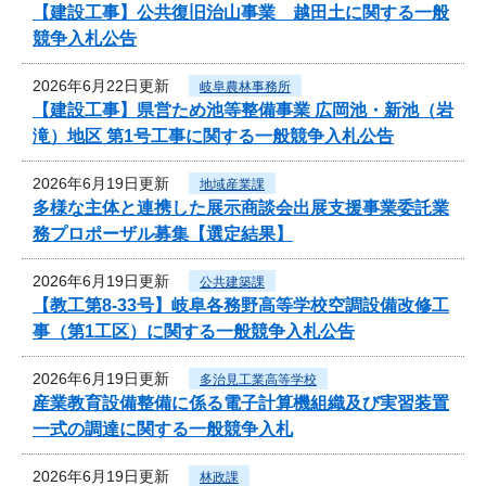
【建設工事】公共復旧治山事業 越田土に関する一般
競争入札公告
2026年6月22日更新
岐阜農林事務所
【建設工事】県営ため池等整備事業 広岡池・新池（岩
滝）地区 第1号工事に関する一般競争入札公告
2026年6月19日更新
地域産業課
多様な主体と連携した展示商談会出展支援事業委託業
務プロポーザル募集【選定結果】
2026年6月19日更新
公共建築課
【教工第8-33号】岐阜各務野高等学校空調設備改修工
事（第1工区）に関する一般競争入札公告
2026年6月19日更新
多治見工業高等学校
産業教育設備整備に係る電子計算機組織及び実習装置
一式の調達に関する一般競争入札
2026年6月19日更新
林政課