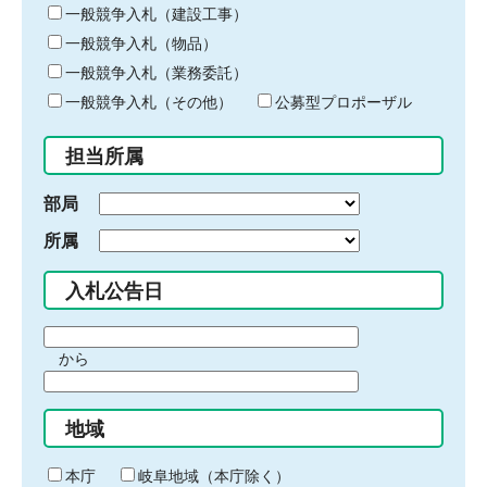
キ
一般競争入札（建設工事）
ー
一般競争入札（物品）
ワ
一般競争入札（業務委託）
ー
ド
一般競争入札（その他）
公募型プロポーザル
を
入
担当所属
力
部局
所属
入札公告日
期
から
間
期
の
間
始
地域
の
ま
終
り
わ
本庁
岐阜地域（本庁除く）