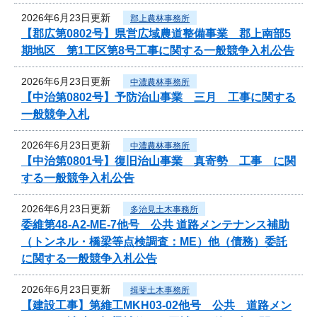
2026年6月23日更新
郡上農林事務所
【郡広第0802号】県営広域農道整備事業 郡上南部5
期地区 第1工区第8号工事に関する一般競争入札公告
2026年6月23日更新
中濃農林事務所
【中治第0802号】予防治山事業 三月 工事に関する
一般競争入札
2026年6月23日更新
中濃農林事務所
【中治第0801号】復旧治山事業 真寄勢 工事 に関
する一般競争入札公告
2026年6月23日更新
多治見土木事務所
委維第48-A2-ME-7他号 公共 道路メンテナンス補助
（トンネル・橋梁等点検調査：ME）他（債務）委託
に関する一般競争入札公告
2026年6月23日更新
揖斐土木事務所
【建設工事】第維工MKH03-02他号 公共 道路メン