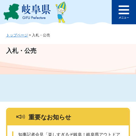
ペ
メ
このページの本文へ
ー
ニ
メ
ジ
ュ
ニ
の
ー
ュ
先
を
ー
頭
飛
トップページ
>
入札・公売
で
ば
す
し
入札・公売
。
て
本
文
へ
重要なお知らせ
知事記者会見「楽しすぎるぞ岐阜！岐阜県アウトドア