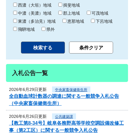
り
西濃（大垣）地域
揖斐地域
中濃（美濃）地域
郡上地域
可茂地域
東濃（多治見）地域
恵那地域
下呂地域
飛騨地域
県外
入札公告一覧
2026年6月29日更新
中央家畜保健衛生所
全自動血球計数器の調達に関する一般競争入札公告
（中央家畜保健衛生所）
2026年6月26日更新
公共建築課
【教工第8-34号】岐阜各務野高等学校空調設備改修工
事（第2工区）に関する一般競争入札公告