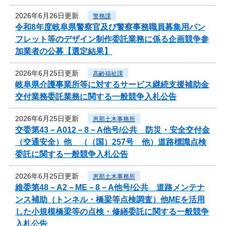
2026年6月26日更新
警務課
令和8年度岐阜県警察官及び警察事務職員募集用パン
フレット等のデザイン制作委託業務に係る企画競争参
加業者の公募【選定結果】
2026年6月25日更新
高齢福祉課
岐阜県介護事業所等に対するサービス継続支援補助金
交付業務委託業務に関する一般競争入札公告
2026年6月25日更新
恵那土木事務所
交委第43－A012－8－A他号/公共 防災・安全交付金
（交通安全）他 （（国）257号 他）道路標識点検
委託に関する一般競争入札公告
2026年6月25日更新
恵那土木事務所
維委第48－A2－ME－8－A他号/公共 道路メンテナ
ンス補助（トンネル・橋梁等点検調査）他MEを活用
した小規模橋梁等の点検・修繕委託に関する一般競争
入札公告