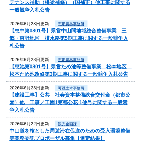
テナンス補助（橋梁補修）（国補正）他工事に関する
一般競争入札公告
2026年6月23日更新
恵那農林事務所
【恵中第0801号】県営中山間地域総合整備事業 三
郷・東野地区 排水路第5期工事に関する一般競争入
札公告
2026年6月23日更新
恵那農林事務所
【恵池第0801号】県営ため池等整備事業 松本地区
松本ため池改修第3期工事に関する一般競争入札公告
2026年6月23日更新
可茂土木事務所
【建設工事】公共 社会資本整備総合交付金（都市公
園）他 工事／工園1第都公花-1他号に関する一般競
争入札公告
2026年6月22日更新
観光企画課
中山道を核とした周遊滞在促進のための受入環境整備
等業務委託プロポーザル募集【選定結果】