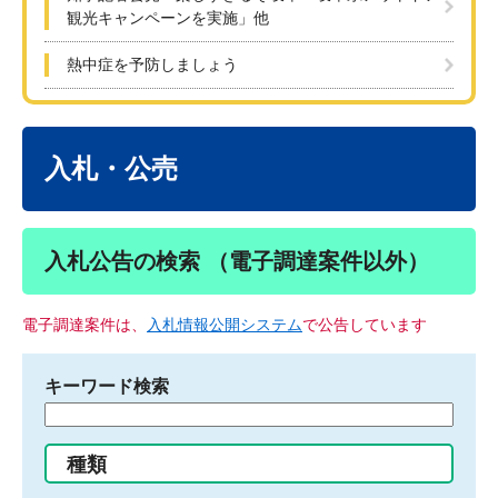
観光キャンペーンを実施」他
熱中症を予防しましょう
本
文
入札・公売
入札公告の検索 （電子調達案件以外）
電子調達案件は、
入札情報公開システム
で公告しています
キーワード検索
検
索
す
種類
る