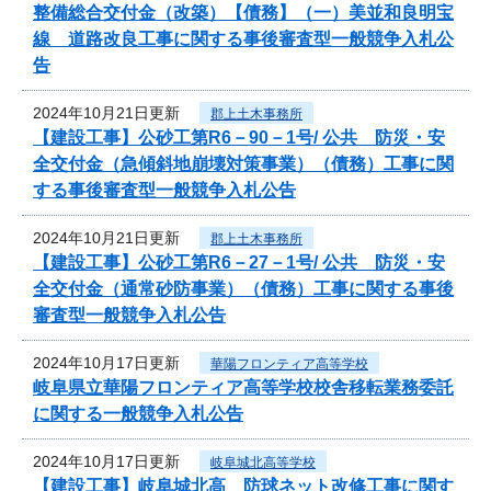
整備総合交付金（改築）【債務】（一）美並和良明宝
線 道路改良工事に関する事後審査型一般競争入札公
告
2024年10月21日更新
郡上土木事務所
【建設工事】公砂工第R6－90－1号/ 公共 防災・安
全交付金（急傾斜地崩壊対策事業）（債務）工事に関
する事後審査型一般競争入札公告
2024年10月21日更新
郡上土木事務所
【建設工事】公砂工第R6－27－1号/ 公共 防災・安
全交付金（通常砂防事業）（債務）工事に関する事後
審査型一般競争入札公告
2024年10月17日更新
華陽フロンティア高等学校
岐阜県立華陽フロンティア高等学校校舎移転業務委託
に関する一般競争入札公告
2024年10月17日更新
岐阜城北高等学校
【建設工事】岐阜城北高 防球ネット改修工事に関す