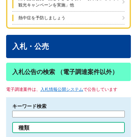
観光キャンペーンを実施」他
熱中症を予防しましょう
本
文
入札・公売
入札公告の検索 （電子調達案件以外）
電子調達案件は、
入札情報公開システム
で公告しています
キーワード検索
検
索
す
種類
る