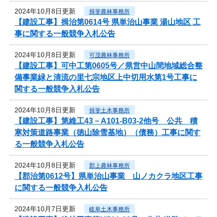
2024年10月8日更新
揖斐農林事務所
【建設工事】揖治第0614号 県単治山事業 湯山地区 工
事に関する一般競争入札公告
2024年10月8日更新
可茂農林事務所
【建設工事】可中工第0605号／県営中山間地域総合整
備事業緑と清流の里七宗地区上中切用水第1号工事に
関する一般競争入札公告
2024年10月8日更新
揖斐土木事務所
【建設工事】第維工43－A101-B03-2他号 公共 積
寒対策道路事業（徳山除雪基地）（債務）工事に関す
る一般競争入札公告
2024年10月8日更新
郡上農林事務所
【郡治第0612号】県単治山事業 山ノカクラ地区工事
に関する一般競争入札公告
2024年10月7日更新
岐阜土木事務所