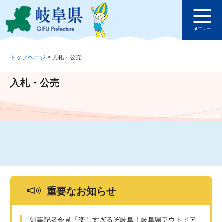
ペ
メ
このページの本文へ
ー
ニ
メ
ジ
ュ
ニ
の
ー
ュ
先
を
ー
頭
飛
トップページ
>
入札・公売
で
ば
す
し
入札・公売
。
て
本
文
へ
重要なお知らせ
知事記者会見「楽しすぎるぞ岐阜！岐阜県アウトドア