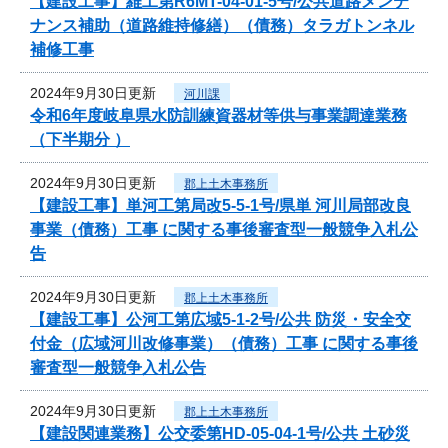
【建設工事】維工第R6MT-04-01-5号/公共道路メンテ
ナンス補助（道路維持修繕）（債務）タラガトンネル
補修工事
2024年9月30日更新
河川課
令和6年度岐阜県水防訓練資器材等供与事業調達業務
（下半期分 ）
2024年9月30日更新
郡上土木事務所
【建設工事】単河工第局改5-5-1号/県単 河川局部改良
事業（債務）工事 に関する事後審査型一般競争入札公
告
2024年9月30日更新
郡上土木事務所
【建設工事】公河工第広域5-1-2号/公共 防災・安全交
付金（広域河川改修事業）（債務）工事 に関する事後
審査型一般競争入札公告
2024年9月30日更新
郡上土木事務所
【建設関連業務】公交委第HD-05-04-1号/公共 土砂災