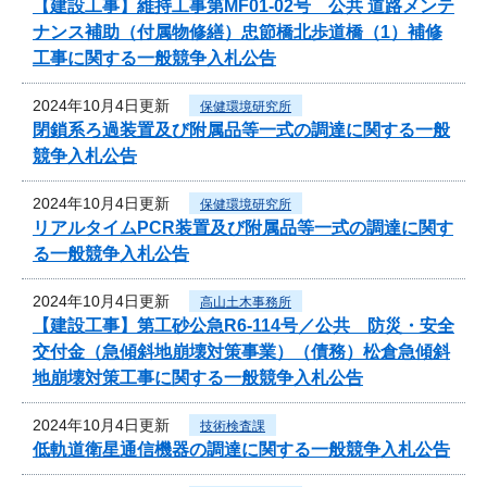
【建設工事】維持工事第MF01-02号 公共 道路メンテ
ナンス補助（付属物修繕）忠節橋北歩道橋（1）補修
工事に関する一般競争入札公告
2024年10月4日更新
保健環境研究所
閉鎖系ろ過装置及び附属品等一式の調達に関する一般
競争入札公告
2024年10月4日更新
保健環境研究所
リアルタイムPCR装置及び附属品等一式の調達に関す
る一般競争入札公告
2024年10月4日更新
高山土木事務所
【建設工事】第工砂公急R6-114号／公共 防災・安全
交付金（急傾斜地崩壊対策事業）（債務）松倉急傾斜
地崩壊対策工事に関する一般競争入札公告
2024年10月4日更新
技術検査課
低軌道衛星通信機器の調達に関する一般競争入札公告