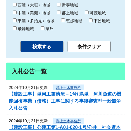
り
西濃（大垣）地域
揖斐地域
中濃（美濃）地域
郡上地域
可茂地域
東濃（多治見）地域
恵那地域
下呂地域
飛騨地域
県外
入札公告一覧
2024年10月21日更新
郡上土木事務所
【建設工事】単河工第清流－1号/ 県単 河川魚道の機
能回復事業（債務）工事に関する事後審査型一般競争
入札公告
2024年10月21日更新
郡上土木事務所
【建設工事】公建工第1-A01-020-1号/公共 社会資本