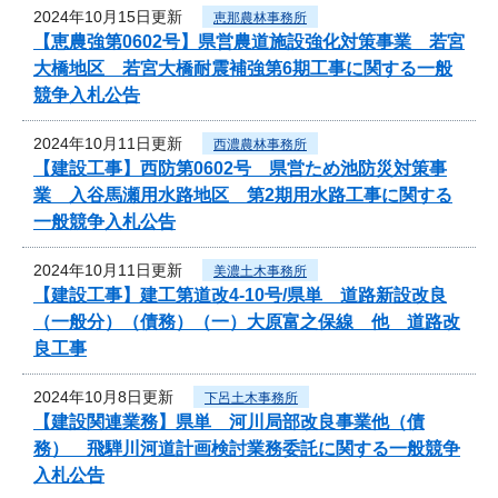
2024年10月15日更新
恵那農林事務所
【恵農強第0602号】県営農道施設強化対策事業 若宮
大橋地区 若宮大橋耐震補強第6期工事に関する一般
競争入札公告
2024年10月11日更新
西濃農林事務所
【建設工事】西防第0602号 県営ため池防災対策事
業 入谷馬瀬用水路地区 第2期用水路工事に関する
一般競争入札公告
2024年10月11日更新
美濃土木事務所
【建設工事】建工第道改4-10号/県単 道路新設改良
（一般分）（債務）（一）大原富之保線 他 道路改
良工事
2024年10月8日更新
下呂土木事務所
【建設関連業務】県単 河川局部改良事業他（債
務） 飛騨川河道計画検討業務委託に関する一般競争
入札公告