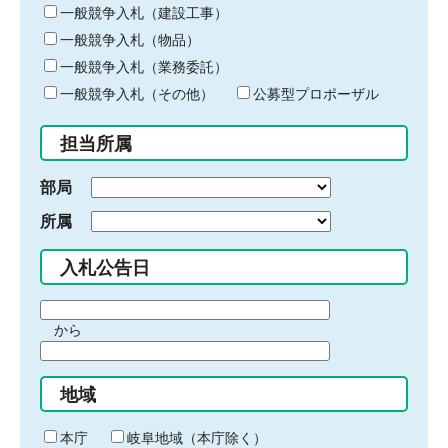
キ
一般競争入札（建設工事）
ー
一般競争入札（物品）
ワ
一般競争入札（業務委託）
ー
ド
一般競争入札（その他）
公募型プロポーザル
を
入
担当所属
力
部局
所属
入札公告日
期
から
間
期
の
間
始
地域
の
ま
終
り
わ
本庁
岐阜地域（本庁除く）