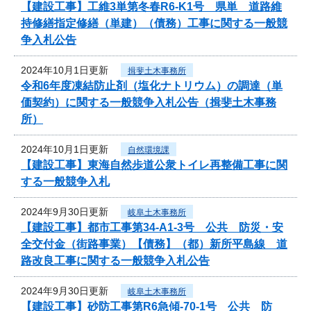
【建設工事】工維3単第冬春R6-K1号 県単 道路維
持修繕指定修繕（単建）（債務）工事に関する一般競
争入札公告
2024年10月1日更新
揖斐土木事務所
令和6年度凍結防止剤（塩化ナトリウム）の調達（単
価契約）に関する一般競争入札公告（揖斐土木事務
所）
2024年10月1日更新
自然環境課
【建設工事】東海自然歩道公衆トイレ再整備工事に関
する一般競争入札
2024年9月30日更新
岐阜土木事務所
【建設工事】都市工事第34-A1-3号 公共 防災・安
全交付金（街路事業）【債務】（都）新所平島線 道
路改良工事に関する一般競争入札公告
2024年9月30日更新
岐阜土木事務所
【建設工事】砂防工事第R6急傾-70-1号 公共 防