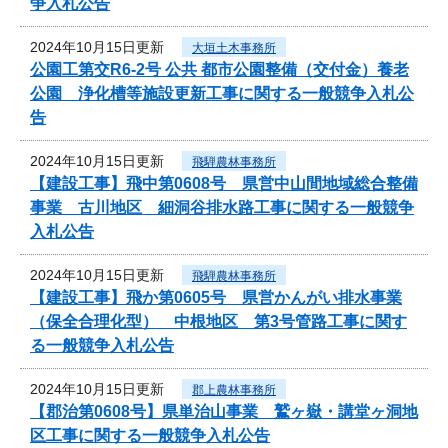
争入札公告
2024年10月15日更新
大垣土木事務所
公園工第交R6-2号 公共 都市公園整備（交付金）養老
公園 浄化槽等施設更新工事に関する一般競争入札公
告
2024年10月15日更新
飛騨農林事務所
【建設工事】飛中第0608号 県営中山間地域総合整備
事業 古川地区 細洞谷排水路工事に関する一般競争
入札公告
2024年10月15日更新
飛騨農林事務所
【建設工事】飛か第0605号 県営かんがい排水事業
（保全合理化型） 中根地区 第3号管路工事に関す
る一般競争入札公告
2024年10月15日更新
郡上農林事務所
【郡治第0608号】県単治山事業 鷲ヶ嶽・講堂ヶ洞地
区工事に関する一般競争入札公告