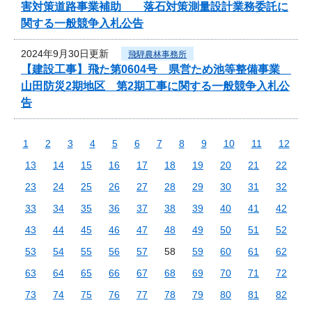
害対策道路事業補助 落石対策測量設計業務委託に
関する一般競争入札公告
2024年9月30日更新
飛騨農林事務所
【建設工事】飛た第0604号 県営ため池等整備事業
山田防災2期地区 第2期工事に関する一般競争入札公
告
1
2
3
4
5
6
7
8
9
10
11
12
13
14
15
16
17
18
19
20
21
22
23
24
25
26
27
28
29
30
31
32
33
34
35
36
37
38
39
40
41
42
43
44
45
46
47
48
49
50
51
52
53
54
55
56
57
58
59
60
61
62
63
64
65
66
67
68
69
70
71
72
73
74
75
76
77
78
79
80
81
82