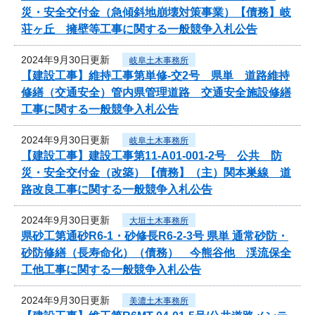
災・安全交付金（急傾斜地崩壊対策事業）【債務】岐
荘ヶ丘 擁壁等工事に関する一般競争入札公告
2024年9月30日更新
岐阜土木事務所
【建設工事】維持工事第単修-交2号 県単 道路維持
修繕（交通安全）管内県管理道路 交通安全施設修繕
工事に関する一般競争入札公告
2024年9月30日更新
岐阜土木事務所
【建設工事】建設工事第11-A01-001-2号 公共 防
災・安全交付金（改築）【債務】（主）関本巣線 道
路改良工事に関する一般競争入札公告
2024年9月30日更新
大垣土木事務所
県砂工第通砂R6-1・砂修長R6-2-3号 県単 通常砂防・
砂防修繕（長寿命化）（債務） 今熊谷他 渓流保全
工他工事に関する一般競争入札公告
2024年9月30日更新
美濃土木事務所