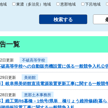
り
地域
東濃（多治見）地域
恵那地域
下呂地域
告一覧
月2日更新
不破高等学校
不破高等学校への自動販売機設置に係る一般競争入札公
月29日更新
美術館
事】岐阜県美術館直流電源装置更新工事に関する一般競
月28日更新
恵那土木事務所
】維工第R6暮橋－1他号/県単 橋りょう維持修繕(暮らし
橋踏掛板設置工事に関する一般競争入札