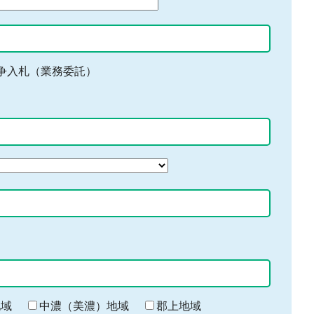
争入札（業務委託）
地域
中濃（美濃）地域
郡上地域