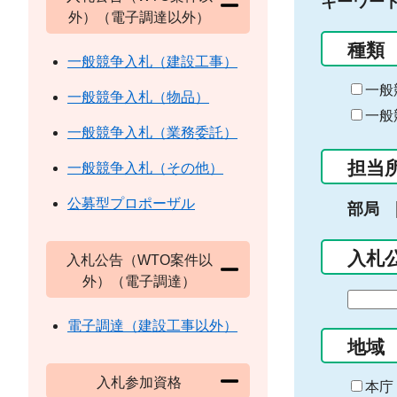
キーワー
外）（電子調達以外）
種類
一般競争入札（建設工事）
一般
一般競争入札（物品）
一般
一般競争入札（業務委託）
担当
一般競争入札（その他）
公募型プロポーザル
部局
入札
入札公告（WTO案件以
外）（電子調達）
期
間
電子調達（建設工事以外）
の
地域
始
入札参加資格
ま
本庁