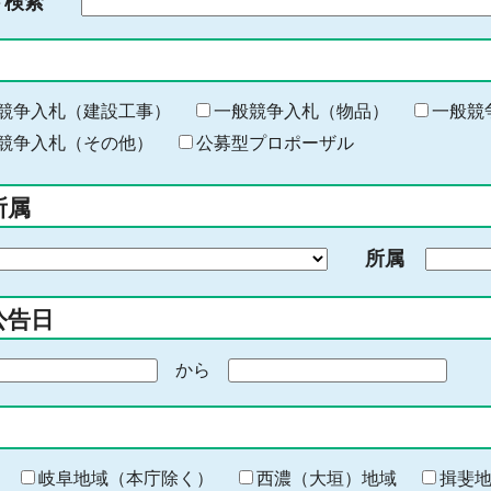
ド検索
検
索
す
る
キ
競争入札（建設工事）
一般競争入札（物品）
一般競
ー
競争入札（その他）
公募型プロポーザル
ワ
ー
所属
ド
を
所属
入
力
公告日
から
期
間
の
終
わ
岐阜地域（本庁除く）
西濃（大垣）地域
揖斐