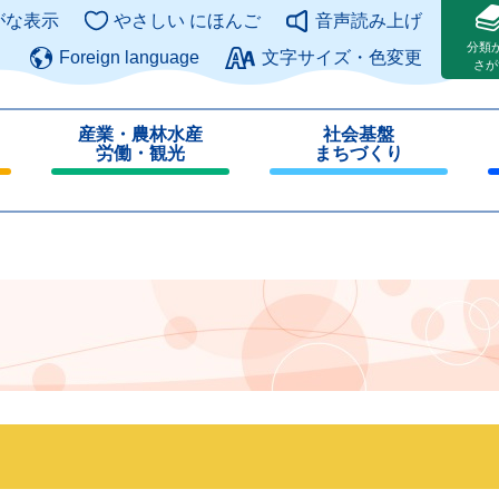
このページの本文へ
がな表示
やさしい にほんご
音声読み上げ
分類
Foreign language
文字サイズ・色変更
さが
産業・農林水産
社会基盤
労働・観光
まちづくり
閉
閉
じ
じ
る
る