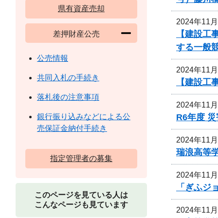
県有資産売却
2024年11
【建設工
差押財産公売
する一般
公売情報
2024年11
共同入札の手続き
【建設工事
落札後の注意事項
2024年11
R6年度 
銀行振り込みなどによる公
売保証金納付手続き
2024年11
瑞浪高等
指定管理者の募集
2024年11
「ぎふジ
このページを見ている人は
こんなページも見ています
2024年11