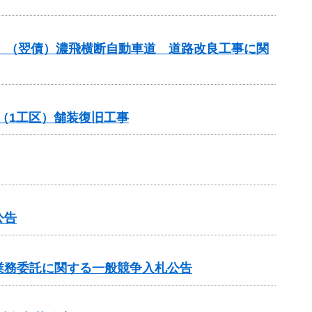
進）（翌債）濃飛横断自動車道 道路改良工事に関
（1工区）舗装復旧工事
公告
業務委託に関する一般競争入札公告