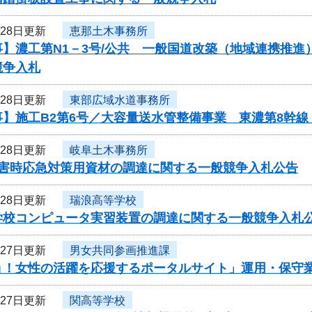
月28日更新
恵那土木事務所
事】濃工第N1－3号/公共 一般国道改築（地域連携推
競争入札
月28日更新
東部広域水道事務所
】施工B2第6号／大容量送水管整備事業 東濃第8幹線
月28日更新
岐阜土木事務所
災害時応急対策用資材の調達に関する一般競争入札公告
月28日更新
瑞浪高等学校
学校コンピュータ実習装置の調達に関する一般競争入札
月27日更新
男女共同参画推進課
ョ！女性の活躍を応援するポータルサイト」運用・保守
月27日更新
関高等学校