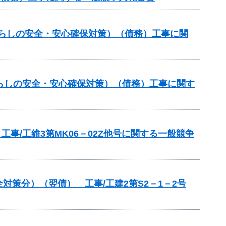
暮らしの安全・安心確保対策）（債務）工事に関
らしの安全・安心確保対策）（債務）工事に関す
事/工維3第MK06－02Z他号に関する一般競争
策分）（翌債） 工事/工建2第S2－1－2号