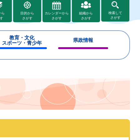
検索して
から
目的から
カレンダーから
組織から
さがす
す
さがす
さがす
さがす
教育・文化
県政情報
スポーツ・青少年
閉
閉
じ
じ
る
る