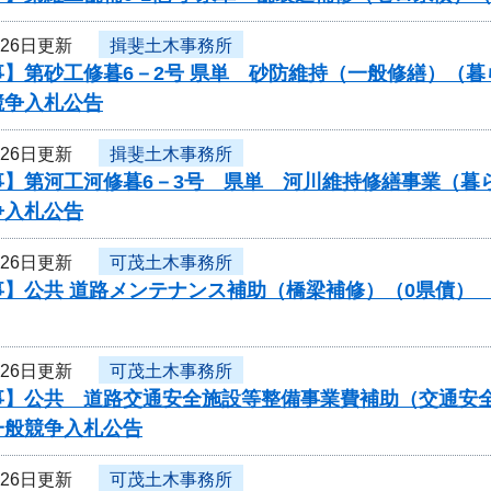
月26日更新
揖斐土木事務所
事】第砂工修暮6－2号 県単 砂防維持（一般修繕）（
競争入札公告
月26日更新
揖斐土木事務所
事】第河工河修暮6－3号 県単 河川維持修繕事業（暮
争入札公告
月26日更新
可茂土木事務所
】公共 道路メンテナンス補助（橋梁補修）（0県債） 工
月26日更新
可茂土木事務所
】公共 道路交通安全施設等整備事業費補助（交通安全対
一般競争入札公告
月26日更新
可茂土木事務所