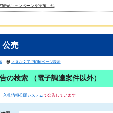
ア観光キャンペーンを実施」他
・公売
示
大きな文字で印刷ページ表示
告の検索 （電子調達案件以外）
、
入札情報公開システム
で公告しています