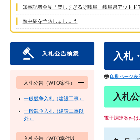
知事記者会見「楽しすぎるぞ岐阜！岐阜県アウトド
熱中症を予防しましょう
本
入札
文
印刷ページ表
入札公告（WTO案件）
入札公
一般競争入札（建設工事）
一般競争入札（建設工事以
電子調達案件は
外）
入札公告（WTO案件以