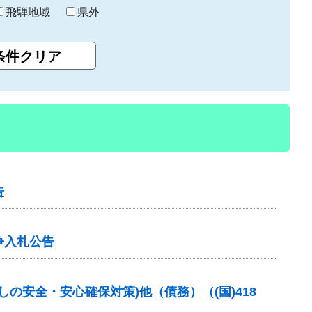
飛騨地域
県外
告
争入札公告
の安全・安心確保対策)他（債務）（(国)418