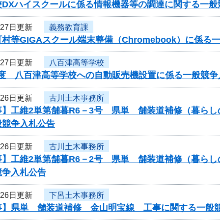
校DXハイスクールに係る情報機器等の調達に関する一般
月27日更新
義務教育課
村等GIGAスクール端末整備（Chromebook）に係
月27日更新
八百津高等学校
年度 八百津高等学校への自動販売機設置に係る一般競争
月26日更新
古川土木事務所
事】工維2単第舗暮R6－3号 県単 舗装道補修（暮ら
般競争入札公告
月26日更新
古川土木事務所
事】工維2単第舗暮R6－2号 県単 舗装道補修（暮ら
競争入札公告
月26日更新
下呂土木事務所
事】県単 舗装道補修 金山明宝線 工事に関する一般