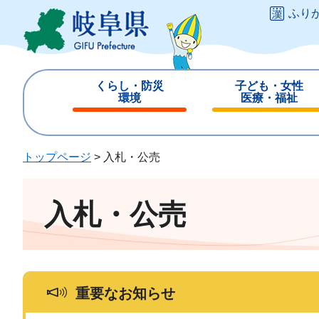
ペ
メ
ふり
ー
ニ
ジ
ュ
の
ー
先
を
くらし・防災
子ども・女性
頭
飛
環境
医療・福祉
で
ば
閉
閉
す
し
じ
じ
。
て
る
る
トップページ
>
入札・公売
本
文
へ
入札・公売
重要なお知らせ