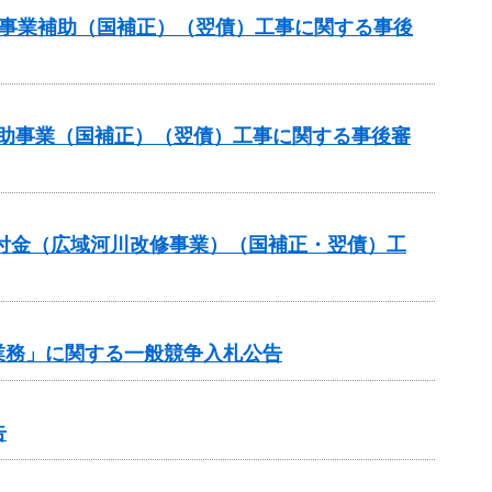
道路事業補助（国補正）（翌債）工事に関する事後
策補助事業（国補正）（翌債）工事に関する事後審
交付金（広域河川改修事業）（国補正・翌債）工
業務」に関する一般競争入札公告
告