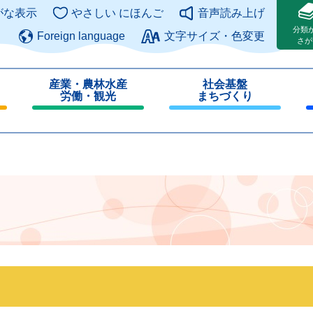
このページの本文へ
がな表示
やさしい にほんご
音声読み上げ
分類
Foreign language
文字サイズ・色変更
さが
産業・農林水産
社会基盤
労働・観光
まちづくり
閉
閉
じ
じ
る
る