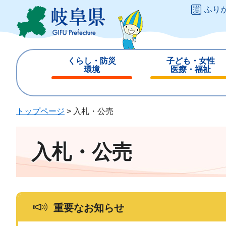
ペ
メ
ふり
ー
ニ
ジ
ュ
の
ー
先
を
くらし・防災
子ども・女性
頭
飛
環境
医療・福祉
で
ば
閉
閉
す
し
じ
じ
。
て
る
る
トップページ
>
入札・公売
本
文
へ
入札・公売
重要なお知らせ