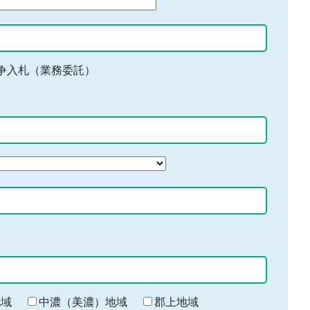
争入札（業務委託）
地域
中濃（美濃）地域
郡上地域