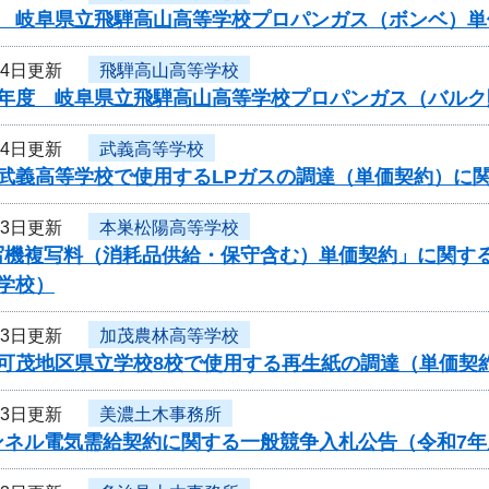
度 岐阜県立飛騨高山高等学校プロパンガス（ボンベ）単
14日更新
飛騨高山高等学校
度年度 岐阜県立飛騨高山高等学校プロパンガス（バル
14日更新
武義高等学校
度武義高等学校で使用するLPガスの調達（単価契約）に
13日更新
本巣松陽高等学校
写機複写料（消耗品供給・保守含む）単価契約」に関す
学校）
13日更新
加茂農林高等学校
度可茂地区県立学校8校で使用する再生紙の調達（単価契
13日更新
美濃土木事務所
ンネル電気需給契約に関する一般競争入札公告（令和7年