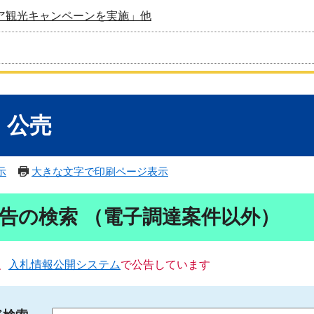
ア観光キャンペーンを実施」他
・公売
示
大きな文字で印刷ページ表示
告の検索 （電子調達案件以外）
、
入札情報公開システム
で公告しています