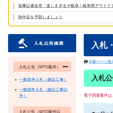
知事記者会見「楽しすぎるぞ岐阜！岐阜県アウトド
熱中症を予防しましょう
本
入札
文
印刷ページ表
入札公告（WTO案件）
入札公
一般競争入札（建設工事）
一般競争入札（建設工事以
電子調達案件は
外）
入札公告（WTO案件以