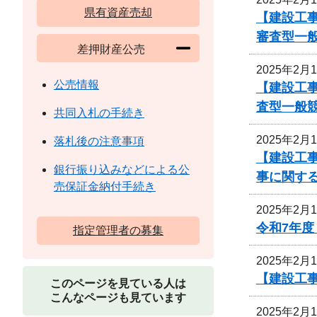
県有資産売却
【建設工事
審査型一
差押財産公売
2025年2月
公売情報
【建設工事
査型一般
共同入札の手続き
2025年2月
落札後の注意事項
【建設工事
銀行振り込みなどによる公
事に関す
売保証金納付手続き
2025年2月
令和7年
指定管理者の募集
2025年2月
【建設工
このページを見ている人は
こんなページも見ています
2025年2月