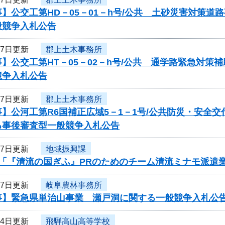
】公交工第HD－05－01－h号/公共 土砂災害対策
般競争入札公告
17日更新
郡上土木事務所
】公交工第HT－05－02－h号/公共 通学路緊急対
競争入札公告
17日更新
郡上土木事務所
】公河工第R6国補正広域5－1－1号/公共防災・安全
る事後審査型一般競争入札公告
17日更新
地域振興課
度「『清流の国ぎふ』PRのためのチーム清流ミナモ派遣
17日更新
岐阜農林事務所
事】緊急県単治山事業 瀬戸洞に関する一般競争入札公
14日更新
飛騨高山高等学校