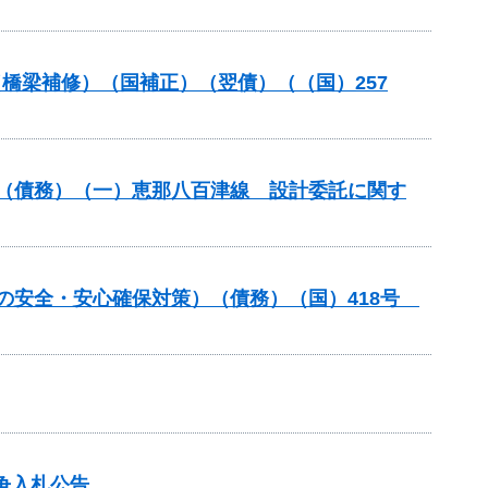
（橋梁補修）（国補正）（翌債）（（国）257
良（債務）（一）恵那八百津線 設計委託に関す
しの安全・安心確保対策）（債務）（国）418号
争入札公告