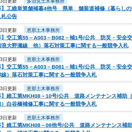
13日更新
多治見土木事務所
事】工維単第舗補暮4他号 県単 舗装道補修（暮らし
入札公告
13日更新
恵那土木事務所
】交工第55－A003－B082－補1号/公共 防災・
瑞浪大野瀬線 他）落石対策工事に関する一般競争入札
13日更新
恵那土木事務所
】交工第55－A003－B081－補1号/公共 防災・
津線）落石対策工事に関する一般競争入札
13日更新
恵那土木事務所
】維工第MKH08－10号/公共 道路メンテナンス補
線）白谷橋補修工事に関する一般競争入札
13日更新
恵那土木事務所
】維工第MKH08－06他号/公共 道路メンテナンス補