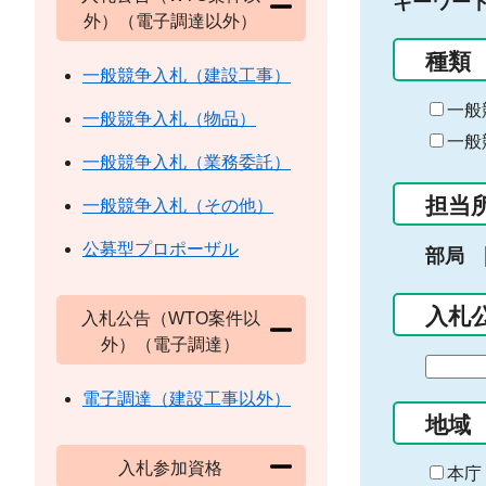
キーワー
外）（電子調達以外）
種類
一般競争入札（建設工事）
一般
一般競争入札（物品）
一般
一般競争入札（業務委託）
担当
一般競争入札（その他）
公募型プロポーザル
部局
入札
入札公告（WTO案件以
外）（電子調達）
期
間
電子調達（建設工事以外）
の
地域
始
入札参加資格
ま
本庁