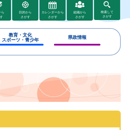
検索して
から
目的から
カレンダーから
組織から
さがす
す
さがす
さがす
さがす
教育・文化
県政情報
スポーツ・青少年
閉
閉
じ
じ
る
る