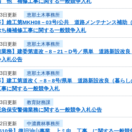
橋 他 補修工事に関する一般競争入札
13日更新
恵那土木事務所
】維工第MKH08－03号/公共 道路メンテナンス補助
ぶち橋補修工事に関する一般競争入札
13日更新
恵那土木事務所
連業務】建委第道改－8－21－D号／県単 道路新設改
争入札公告
13日更新
恵那土木事務所
事】建工第道改く－8－8号/県単 道路新設改良（暮ら
工事に関する一般競争入札
13日更新
教育財務課
緊急保安警備業務に関する一般競争入札公告
12日更新
中濃農林事務所
610号】復旧治山事業 上ミ向 工事 に関する一般競