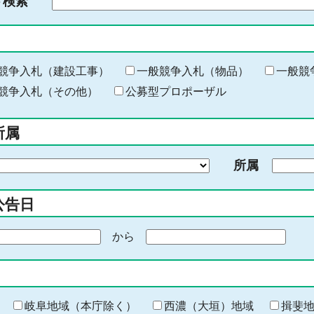
ド検索
検
索
す
る
キ
競争入札（建設工事）
一般競争入札（物品）
一般競
ー
競争入札（その他）
公募型プロポーザル
ワ
ー
所属
ド
を
所属
入
力
公告日
から
期
間
の
終
わ
岐阜地域（本庁除く）
西濃（大垣）地域
揖斐