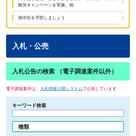
観光キャンペーンを実施」他
熱中症を予防しましょう
本
文
入札・公売
入札公告の検索 （電子調達案件以外）
電子調達案件は、
入札情報公開システム
で公告しています
キーワード検索
検
索
す
種類
る