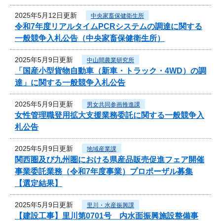
2025年5月12日更新
中央家畜保健衛生所
令和7年度リアルタイムPCRシステムの調達に関する
一般競争入札公告（中央家畜保健衛生所）
2025年5月9日更新
中山間農業研究所
「国産小型貨物自動車（新車・トラック・4WD）の調
達」に関する一般競争入札公告
2025年5月9日更新
男女共同参画推進課
女性管理職登用拡大支援業務委託に関する一般競争入
札公告
2025年5月9日更新
地域産業課
関西圏及び九州圏における県産品販売促進フェア開催
事業委託業務（令和7年度事業）プロポーザル募集
【選定結果】
2025年5月9日更新
里川・水産振興課
【建設工事】里川第0701号 内水面振興施設整備事