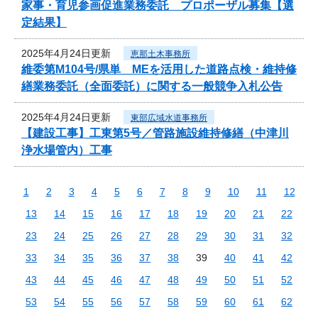
家事・育児参画促進業務委託 プロポーザル募集【選
定結果】
2025年4月24日更新
恵那土木事務所
維委第M104号/県単 MEを活用した道路点検・維持修
繕業務委託（全面委託）に関する一般競争入札公告
2025年4月24日更新
東部広域水道事務所
【建設工事】工東第5号／管路施設維持修繕（中津川
浄水場管内）工事
1
2
3
4
5
6
7
8
9
10
11
12
13
14
15
16
17
18
19
20
21
22
23
24
25
26
27
28
29
30
31
32
33
34
35
36
37
38
39
40
41
42
43
44
45
46
47
48
49
50
51
52
53
54
55
56
57
58
59
60
61
62