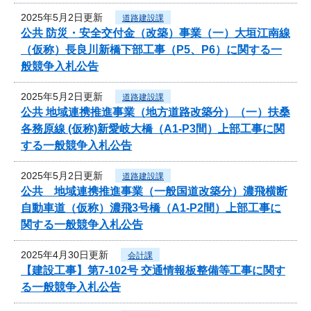
2025年5月2日更新
道路建設課
公共 防災・安全交付金（改築）事業（一）大垣江南線
（仮称）長良川新橋下部工事（P5、P6）に関する一
般競争入札公告
2025年5月2日更新
道路建設課
公共 地域連携推進事業（地方道路改築分）（一）扶桑
各務原線 (仮称)新愛岐大橋（A1-P3間）上部工事に関
する一般競争入札公告
2025年5月2日更新
道路建設課
公共 地域連携推進事業（一般国道改築分）濃飛横断
自動車道（仮称）濃飛3号橋（A1-P2間）上部工事に
関する一般競争入札公告
2025年4月30日更新
会計課
【建設工事】第7-102号 交通情報板整備等工事に関す
る一般競争入札公告