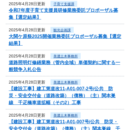
2025年4月28日更新
子育て支援課
令和7年度子育て支援員研修業務委託プロポーザル募
集【選定結果】
2025年4月28日更新
観光企画課
大関ケ原祭2025開催業務委託プロポーザル募集【選定
結果】
2025年4月28日更新
美濃土木事務所
道路照明灯修繕業務（管内全域）単価契約に関する一
般競争入札公告
2025年4月28日更新
美濃土木事務所
【建設工事】建工第道改11-A01-007-2号/公共 防
災・安全交付金（道路改築）（債務）（主）関本巣
線 千疋橋車道拡幅（その2）工事
2025年4月28日更新
美濃土木事務所
【建設工事】建工第道改11-A01-007号/公共 防災・
安全交付金（道路改築）（債務）（主）関本巣線 千