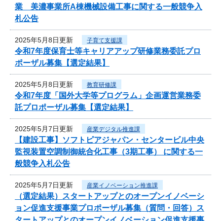
業 美濃事業所A棟機械設備工事に関する一般競争入
札公告
2025年5月8日更新
子育て支援課
令和7年度保育士等キャリアアップ研修業務委託プロ
ポーザル募集【選定結果】
2025年5月8日更新
教育研修課
令和7年度「国外大学等プログラム」企画運営業務委
託プロポーザル募集【選定結果】
2025年5月7日更新
産業デジタル推進課
【建設工事】ソフトピアジャパン・センタービル中央
監視装置空調制御統合化工事（3期工事） に関する一
般競争入札公告
2025年5月7日更新
産業イノベーション推進課
（選定結果）スタートアップとのオープンイノベーシ
ョン促進支援事業プロポーザル募集（質問・回答）ス
タートアップとのオープンイノベーション促進支援事