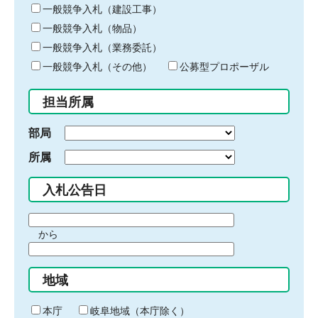
キ
一般競争入札（建設工事）
ー
一般競争入札（物品）
ワ
一般競争入札（業務委託）
ー
ド
一般競争入札（その他）
公募型プロポーザル
を
入
担当所属
力
部局
所属
入札公告日
期
から
間
期
の
間
始
地域
の
ま
終
り
わ
本庁
岐阜地域（本庁除く）