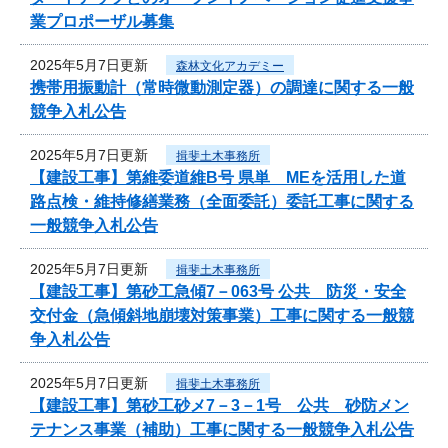
業プロポーザル募集
2025年5月7日更新
森林文化アカデミー
携帯用振動計（常時微動測定器）の調達に関する一般
競争入札公告
2025年5月7日更新
揖斐土木事務所
【建設工事】第維委道維B号 県単 MEを活用した道
路点検・維持修繕業務（全面委託）委託工事に関する
一般競争入札公告
2025年5月7日更新
揖斐土木事務所
【建設工事】第砂工急傾7－063号 公共 防災・安全
交付金（急傾斜地崩壊対策事業）工事に関する一般競
争入札公告
2025年5月7日更新
揖斐土木事務所
【建設工事】第砂工砂メ7－3－1号 公共 砂防メン
テナンス事業（補助）工事に関する一般競争入札公告