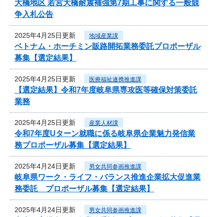
大橋地区 若宮大橋耐震補強第7期工事に関する一般競
争入札公告
2025年4月25日更新
地域産業課
ベトナム・ホーチミン販路開拓業務委託プロポーザル
募集【選定結果】
2025年4月25日更新
医療福祉連携推進課
【選定結果】令和7年度岐阜県専攻医等確保対策委託
業務
2025年4月25日更新
産業人材課
令和7年度Uターン就職に係る岐阜県企業魅力発信業
務プロポーザル募集【選定結果】
2025年4月24日更新
男女共同参画推進課
岐阜県ワーク・ライフ・バランス推進企業拡大促進業
務委託 プロポーザル募集【選定結果】
2025年4月24日更新
男女共同参画推進課