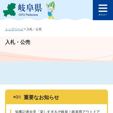
ペ
メ
このページの本文へ
ー
ニ
メ
ジ
ュ
ニ
の
ー
ュ
先
を
ー
頭
飛
トップページ
>
入札・公売
で
ば
す
し
入札・公売
。
て
本
文
へ
重要なお知らせ
知事記者会見「楽しすぎるぞ岐阜！岐阜県アウトドア