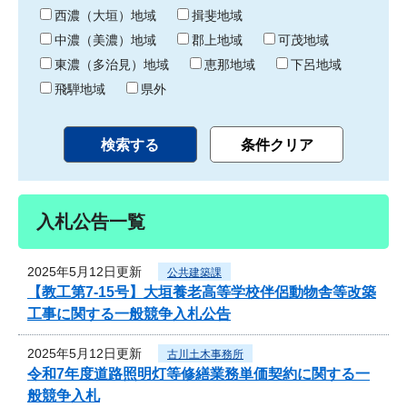
り
西濃（大垣）地域
揖斐地域
中濃（美濃）地域
郡上地域
可茂地域
東濃（多治見）地域
恵那地域
下呂地域
飛騨地域
県外
入札公告一覧
2025年5月12日更新
公共建築課
【教工第7-15号】大垣養老高等学校伴侶動物舎等改築
工事に関する一般競争入札公告
2025年5月12日更新
古川土木事務所
令和7年度道路照明灯等修繕業務単価契約に関する一
般競争入札