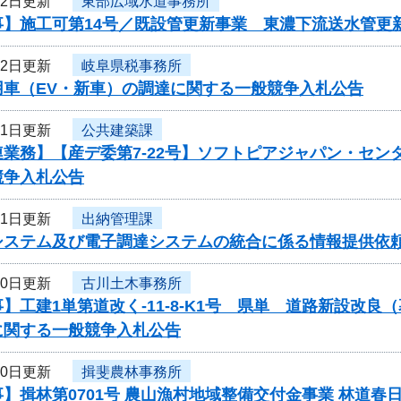
22日更新
東部広域水道事務所
】施工可第14号／既設管更新事業 東濃下流送水管更新
22日更新
岐阜県税事務所
用車（EV・新車）の調達に関する一般競争入札公告
21日更新
公共建築課
連業務】【産デ委第7-22号】ソフトピアジャパン・セ
競争入札公告
21日更新
出納管理課
システム及び電子調達システムの統合に係る情報提供依
20日更新
古川土木事務所
】工建1単第道改く-11-8-K1号 県単 道路新設改
に関する一般競争入札公告
20日更新
揖斐農林事務所
】揖林第0701号 農山漁村地域整備交付金事業 林道