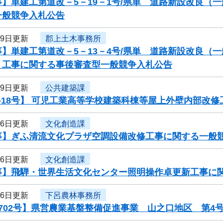
】単建工第道改－5－19－1号/県単 道路新設改良（
一般競争入札公告
19日更新
郡上土木事務所
】単建工第道改－5－13－4号/県単 道路新設改良（
 工事に関する事後審査型一般競争入札公告
19日更新
公共建築課
-18号】 可児工業高等学校建築科棟等屋上外壁内部改修
16日更新
文化創造課
事】ぎふ清流文化プラザ空調設備改修工事に関する一般
16日更新
文化創造課
事】飛騨・世界生活文化センター照明操作卓更新工事に
16日更新
下呂農林事務所
702号】県営農業基盤整備促進事業 山之口地区 第4