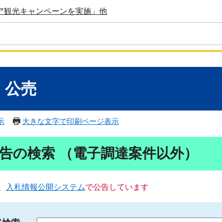
ア観光キャンペーンを実施」他
・公売
示
大きな文字で印刷ページ表示
告の検索 （電子調達案件以外）
、
入札情報公開システム
で公告しています