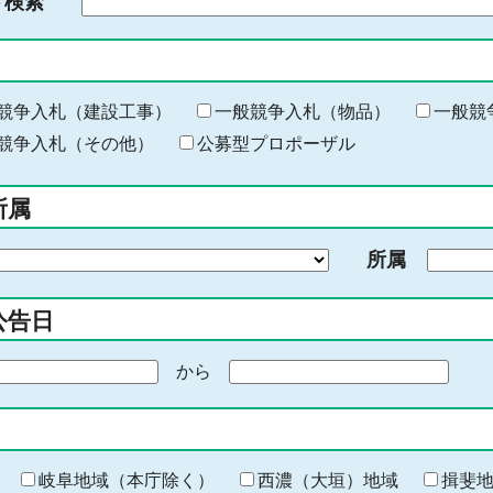
ド検索
検
索
す
る
キ
競争入札（建設工事）
一般競争入札（物品）
一般競
ー
競争入札（その他）
公募型プロポーザル
ワ
ー
所属
ド
を
所属
入
力
公告日
から
期
間
の
終
わ
岐阜地域（本庁除く）
西濃（大垣）地域
揖斐