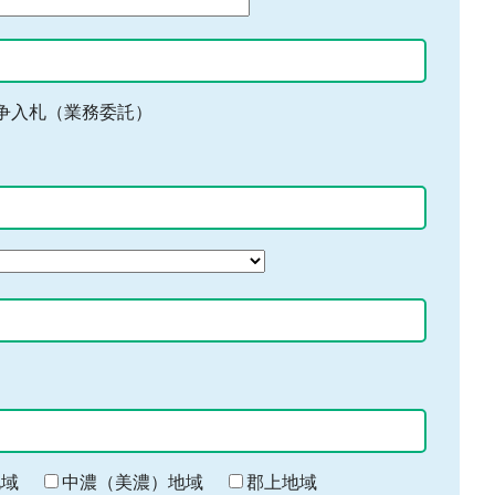
争入札（業務委託）
地域
中濃（美濃）地域
郡上地域