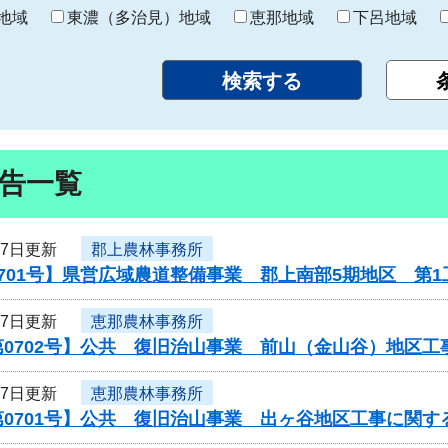
り
地域
東濃（多治見）地域
恵那地域
下呂地域
告一覧
27日更新
郡上農林事務所
701号】県営広域農道整備事業 郡上南部5期地区 第
27日更新
恵那農林事務所
第0702号】公共 復旧治山事業 前山（金山谷）地区
27日更新
恵那農林事務所
0701号】公共 復旧治山事業 出ヶ谷地区工事に関す