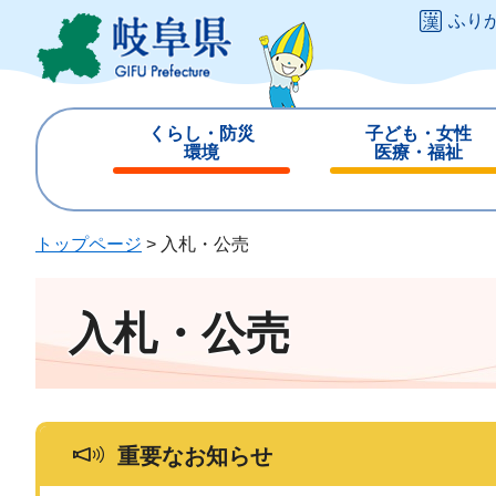
ペ
メ
ふり
ー
ニ
ジ
ュ
の
ー
先
を
くらし・防災
子ども・女性
頭
飛
環境
医療・福祉
で
ば
閉
閉
す
し
じ
じ
。
て
る
る
トップページ
>
入札・公売
本
文
へ
入札・公売
重要なお知らせ