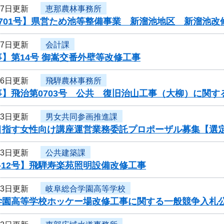
27日更新
恵那農林事務所
701号】県営ため池等整備事業 新溜池地区 新溜池改
27日更新
会計課
】第14号 御嵩交番外壁等改修工事
26日更新
飛騨農林事務所
】飛治第0703号 公共 復旧治山工事（大柳）に関す
23日更新
男女共同参画推進課
目指す女性向け講座運営業務委託プロポーザル募集【選
23日更新
公共建築課
-12号】飛騨寿楽苑照明設備改修工事
23日更新
岐阜総合学園高等学校
学園高等学校ホッケー場改修工事に関する一般競争入札