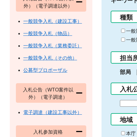
キーワー
外）（電子調達以外）
種類
一般競争入札（建設工事）
一般
一般競争入札（物品）
一般
一般競争入札（業務委託）
担当
一般競争入札（その他）
公募型プロポーザル
部局
入札
入札公告（WTO案件以
外）（電子調達）
期
間
電子調達（建設工事以外）
の
地域
始
入札参加資格
ま
本庁