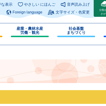
このページの本文へ
がな表示
やさしい にほんご
音声読み上げ
分類
Foreign language
文字サイズ・色変更
さが
産業・農林水産
社会基盤
労働・観光
まちづくり
閉
閉
じ
じ
る
る