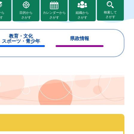
検索して
から
目的から
カレンダーから
組織から
さがす
す
さがす
さがす
さがす
教育・文化
県政情報
スポーツ・青少年
閉
閉
じ
じ
る
る