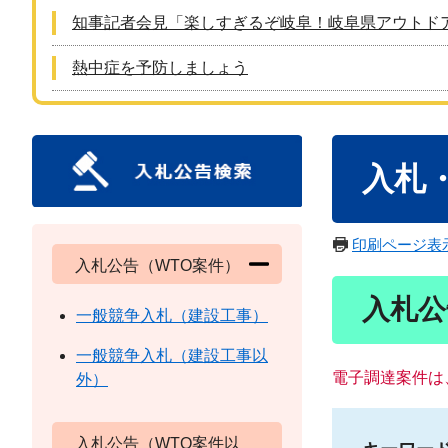
知事記者会見「楽しすぎるぞ岐阜！岐阜県アウトド
熱中症を予防しましょう
本
入札
文
印刷ページ表
入札公告（WTO案件）
入札公
一般競争入札（建設工事）
一般競争入札（建設工事以
電子調達案件は
外）
入札公告（WTO案件以