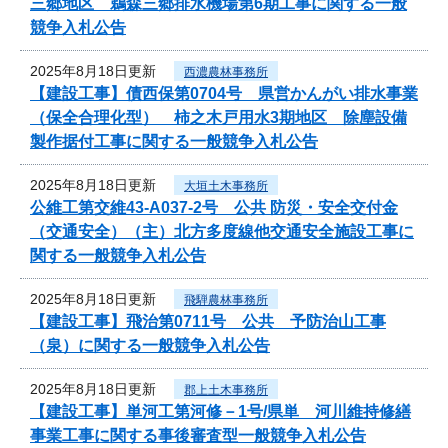
三郷地区 鵜森三郷排水機場第6期工事に関する一般
競争入札公告
2025年8月18日更新
西濃農林事務所
【建設工事】債西保第0704号 県営かんがい排水事業
（保全合理化型） 柿之木戸用水3期地区 除塵設備
製作据付工事に関する一般競争入札公告
2025年8月18日更新
大垣土木事務所
公維工第交維43-A037-2号 公共 防災・安全交付金
（交通安全）（主）北方多度線他交通安全施設工事に
関する一般競争入札公告
2025年8月18日更新
飛騨農林事務所
【建設工事】飛治第0711号 公共 予防治山工事
（泉）に関する一般競争入札公告
2025年8月18日更新
郡上土木事務所
【建設工事】単河工第河修－1号/県単 河川維持修繕
事業工事に関する事後審査型一般競争入札公告