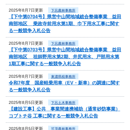
2025年8月7日更新
下呂農林事務所
【下中第0704号】県営中山間地域総合整備事業 益田
南部地区 乗政寺前用水第1期、巾下用水工事に関す
る一般競争入札公告
2025年8月7日更新
下呂農林事務所
【下中第0703号】県営中山間地域総合整備事業 益田
南部地区 祖師野用水第2期、井尻用水、戸部用水第
1期工事に関する一般競争入札公告
2025年8月7日更新
東濃県税事務所
令和7年度 国産軽乗用車（EV・新車）の調達に関す
る一般競争入札公告
2025年8月5日更新
下呂土木事務所
【建設工事】公共 事業間連携補助（通常砂防事業）
コブトチ谷 工事に関する一般競争入札公告
2025年8月5日更新
可茂農林事務所