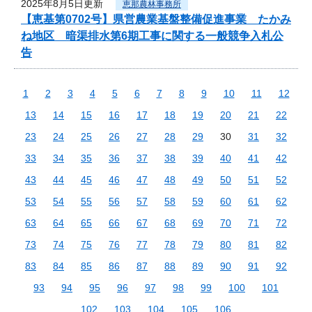
2025年8月5日更新
恵那農林事務所
【恵基第0702号】県営農業基盤整備促進事業 たかみ
ね地区 暗渠排水第6期工事に関する一般競争入札公
告
1
2
3
4
5
6
7
8
9
10
11
12
13
14
15
16
17
18
19
20
21
22
23
24
25
26
27
28
29
30
31
32
33
34
35
36
37
38
39
40
41
42
43
44
45
46
47
48
49
50
51
52
53
54
55
56
57
58
59
60
61
62
63
64
65
66
67
68
69
70
71
72
73
74
75
76
77
78
79
80
81
82
83
84
85
86
87
88
89
90
91
92
93
94
95
96
97
98
99
100
101
102
103
104
105
106