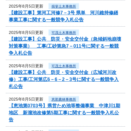
2025年8月5日更新
揖斐土木事務所
【建設工事】第河工河修7－3号 県単 河川維持修繕
事業工事に関する一般競争入札公告
2025年8月5日更新
可茂土木事務所
【建設工事】公共 防災・安全交付金（急傾斜地崩壊
対策事業） 工事/工砂第急7－011号に関する一般競
争入札公告
2025年8月5日更新
可茂土木事務所
【建設工事】公共 防災・安全交付金（広域河川改
修）工事/工河第広6－6－2－3号に関する一般競争入
札公告
2025年8月5日更新
恵那農林事務所
【恵池第0703号】県営ため池等整備事業 中津川1期
地区 新溜池改修第5期工事に関する一般競争入札公
告