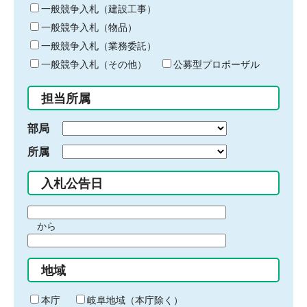
キ
一般競争入札（建設工事）
ー
一般競争入札（物品）
ワ
一般競争入札（業務委託）
ー
ド
一般競争入札（その他）
公募型プロポーザル
を
入
担当所属
力
部局
所属
入札公告日
期
から
間
期
の
間
始
地域
の
ま
終
り
わ
本庁
岐阜地域（本庁除く）