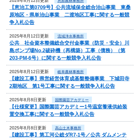
2025年8月12日更新
恵那農林事務所
【恵治工第0709号】公共流域保全総合治山事業 東桑
原地区・県単治山事業 二渡地区工事に関する一般競
争入札公告
2025年8月12日更新
流域浄水事務所
公共 社会資本整備総合交付金事業（防災・安全）川
島ポンプ場No.2破砕機（再構築）工事（債務）（第
203-PM-6号）に関する一般競争入札公告
2025年8月12日更新
岐阜農林事務所
【建設工事】県営経営体育成基盤整備事業 下城田寺
2期地区 第1号工事に関する一般競争入札公告
2025年8月8日更新
国際園芸アカデミー
【仕様変更】国際園芸アカデミー1号温室養液供給装
置交換工事に関する一般競争入札公告
2025年8月8日更新
高山土木事務所
【建設工事】第工河公総ダR7-1号／公共 ダムメンテ