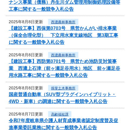
ナンス事業（債務）丹生川ダム管理用制御処理設備等
工事に関する一般競争入札公告
2025年8月8日更新
西濃農林事務所
【建設工事】西保第0703号 県営かんがい排水事業
（保全合理化型） 下立用水東支線地区 第3期工事
に関する一般競争入札公告
2025年8月8日更新
西濃農林事務所
【建設工事】西防第0701号 県営ため池防災対策事
業 西濃上石津（前ヶ瀬足谷用水）地区 前ヶ瀬足谷
用水路工事に関する一般競争入札公告
2025年8月8日更新
揖斐土木事務所
国産普通自動車（SUV型プラグインハイブリット・
4WD・新車）の調達に関する一般競争入札公告
2025年8月7日更新
高齢福祉課
令和7年度岐阜県介護人材育成事業者認定制度普及促
進事業委託業務に関する一般競争入札公告