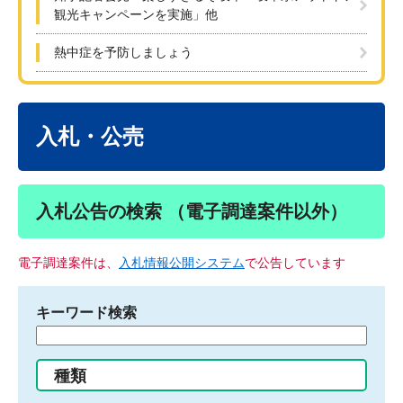
観光キャンペーンを実施」他
熱中症を予防しましょう
本
文
入札・公売
入札公告の検索 （電子調達案件以外）
電子調達案件は、
入札情報公開システム
で公告しています
キーワード検索
検
索
す
種類
る