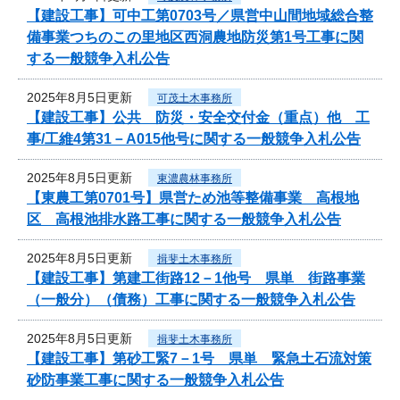
【建設工事】可中工第0703号／県営中山間地域総合整
備事業つちのこの里地区西洞農地防災第1号工事に関
する一般競争入札公告
2025年8月5日更新
可茂土木事務所
【建設工事】公共 防災・安全交付金（重点）他 工
事/工維4第31－A015他号に関する一般競争入札公告
2025年8月5日更新
東濃農林事務所
【東農工第0701号】県営ため池等整備事業 高根地
区 高根池排水路工事に関する一般競争入札公告
2025年8月5日更新
揖斐土木事務所
【建設工事】第建工街路12－1他号 県単 街路事業
（一般分）（債務）工事に関する一般競争入札公告
2025年8月5日更新
揖斐土木事務所
【建設工事】第砂工緊7－1号 県単 緊急土石流対策
砂防事業工事に関する一般競争入札公告