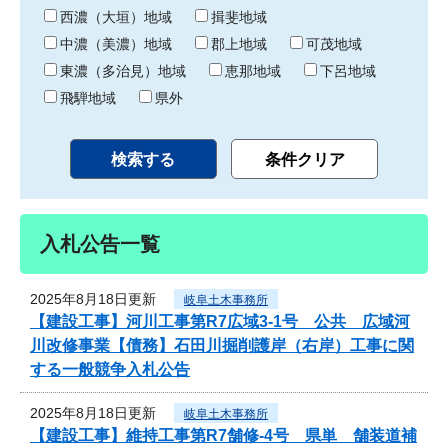
り
西濃（大垣）地域
揖斐地域
中濃（美濃）地域
郡上地域
可茂地域
東濃（多治見）地域
恵那地域
下呂地域
飛騨地域
県外
入札公告一覧
2025年8月18日更新
岐阜土木事務所
【建設工事】河川工事第R7広域3-1号 公共 広域河
川改修事業【債務】石田川掘削護岸（右岸）工事に関
する一般競争入札公告
2025年8月18日更新
岐阜土木事務所
【建設工事】維持工事第R7舗修-4号 県単 舗装道補