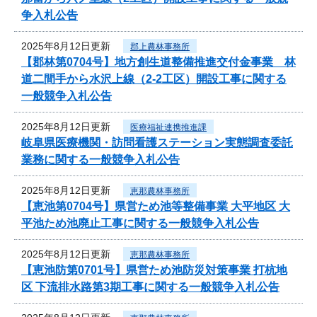
争入札公告
2025年8月12日更新
郡上農林事務所
【郡林第0704号】地方創生道整備推進交付金事業 林
道二間手から水沢上線（2-2工区）開設工事に関する
一般競争入札公告
2025年8月12日更新
医療福祉連携推進課
岐阜県医療機関・訪問看護ステーション実態調査委託
業務に関する一般競争入札公告
2025年8月12日更新
恵那農林事務所
【恵池第0704号】県営ため池等整備事業 大平地区 大
平池ため池廃止工事に関する一般競争入札公告
2025年8月12日更新
恵那農林事務所
【恵池防第0701号】県営ため池防災対策事業 打杭地
区 下流排水路第3期工事に関する一般競争入札公告