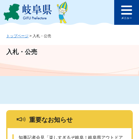
ペ
メ
このページの本文へ
ー
ニ
メ
ジ
ュ
ニ
の
ー
ュ
先
を
ー
頭
飛
トップページ
>
入札・公売
で
ば
す
し
入札・公売
。
て
本
文
へ
重要なお知らせ
知事記者会見「楽しすぎるぞ岐阜！岐阜県アウトドア