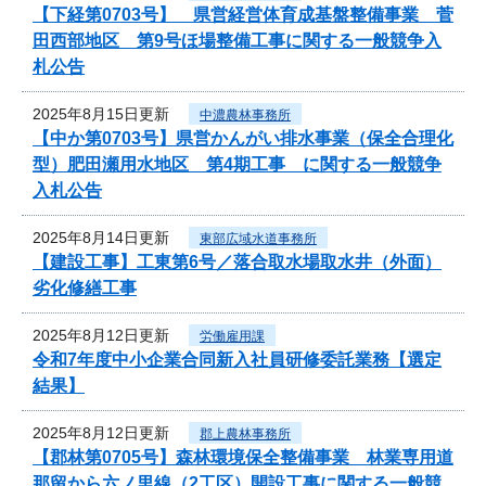
【下経第0703号】 県営経営体育成基盤整備事業 菅
田西部地区 第9号ほ場整備工事に関する一般競争入
札公告
2025年8月15日更新
中濃農林事務所
【中か第0703号】県営かんがい排水事業（保全合理化
型）肥田瀬用水地区 第4期工事 に関する一般競争
入札公告
2025年8月14日更新
東部広域水道事務所
【建設工事】工東第6号／落合取水場取水井（外面）
劣化修繕工事
2025年8月12日更新
労働雇用課
令和7年度中小企業合同新入社員研修委託業務【選定
結果】
2025年8月12日更新
郡上農林事務所
【郡林第0705号】森林環境保全整備事業 林業専用道
那留から六ノ里線（2工区）開設工事に関する一般競