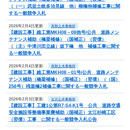
（（一）武並土岐多治見線 他）柳橋他補修工事に関
する一般競争入札
2026年2月4日更新
恵那土木事務所
【建設工事】維工第MKH08－08他号/公共 道路メン
テナンス補助（橋梁補修）（国補正）（翌債）
（（主）中津川田立線）坂下橋 他 補修工事に関す
る一般競争入札
2026年2月4日更新
恵那土木事務所
【建設工事】維工第MKH08－01号/公共 道路メンテ
ナンス補助（橋梁補修）（国補正）（翌債）（（国）
256号）桟道橋2補修工事に関する一般競争入札
2026年2月3日更新
古川土木事務所
【建設工事】工建1公第R7-S4-K1号 公共 道路交通
安全施設等整備事業費補助（国補正）太江杉崎工区
（翌債）工事 に関する一般競争入札公告