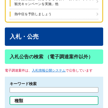
観光キャンペーンを実施」他
熱中症を予防しましょう
本
文
入札・公売
入札公告の検索 （電子調達案件以外）
電子調達案件は、
入札情報公開システム
で公告しています
キーワード検索
検
索
す
種類
る