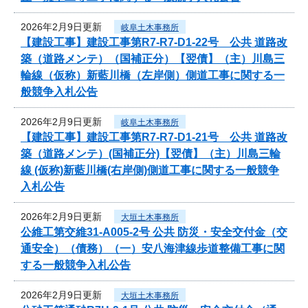
2026年2月9日更新
岐阜土木事務所
【建設工事】建設工事第R7-R7-D1-22号 公共 道路改
築（道路メンテ）（国補正分）【翌債】（主）川島三
輪線（仮称）新藍川橋（左岸側）側道工事に関する一
般競争入札公告
2026年2月9日更新
岐阜土木事務所
【建設工事】建設工事第R7-R7-D1-21号 公共 道路改
築（道路メンテ）(国補正分)【翌債】（主）川島三輪
線 (仮称)新藍川橋(右岸側)側道工事に関する一般競争
入札公告
2026年2月9日更新
大垣土木事務所
公維工第交維31-A005-2号 公共 防災・安全交付金（交
通安全）（債務）（一）安八海津線歩道整備工事に関
する一般競争入札公告
2026年2月9日更新
大垣土木事務所