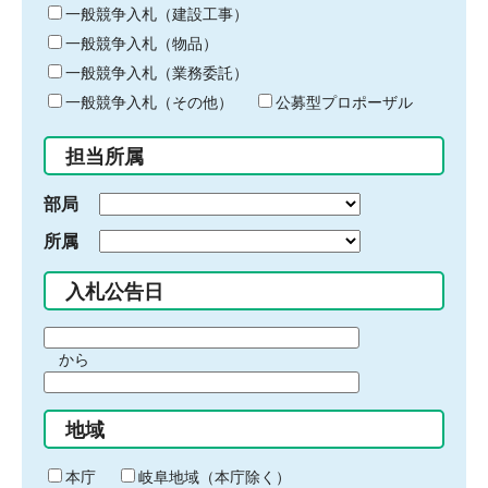
キ
一般競争入札（建設工事）
ー
一般競争入札（物品）
ワ
一般競争入札（業務委託）
ー
ド
一般競争入札（その他）
公募型プロポーザル
を
入
担当所属
力
部局
所属
入札公告日
期
から
間
期
の
間
始
地域
の
ま
終
り
わ
本庁
岐阜地域（本庁除く）