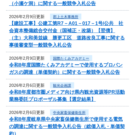
（小瀬ケ洞）に関する一般競争入札公告
2026年2月9日更新
郡上土木事務所
【建設工事】公建工第R7－A01－017－1号/公共 社
会資本整備総合交付金（国補正・改築）【翌債】
（主）大和美並線 勝更工区 道路改良工事に関する
事後審査型一般競争入札公告
2026年2月9日更新
国際たくみアカデミー
令和8年度国際たくみアカデミーで使用するプロパン
ガスの調達（単価契約）に関する一般競争入札公告
2026年2月6日更新
観光企画課
令和8年度都市圏メディア向け県内観光資源等PR活動
業務委託プロポーザル募集【選定結果】
2026年2月6日更新
中央家畜保健衛生所
令和8年度岐阜県中央家畜保健衛生所で使用する電気
の調達に関する一般競争入札公告（総価入札・単価契
約）