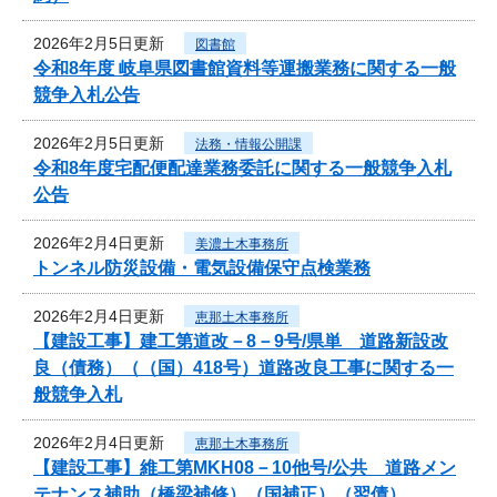
2026年2月5日更新
図書館
令和8年度 岐阜県図書館資料等運搬業務に関する一般
競争入札公告
2026年2月5日更新
法務・情報公開課
令和8年度宅配便配達業務委託に関する一般競争入札
公告
2026年2月4日更新
美濃土木事務所
トンネル防災設備・電気設備保守点検業務
2026年2月4日更新
恵那土木事務所
【建設工事】建工第道改－8－9号/県単 道路新設改
良（債務）（（国）418号）道路改良工事に関する一
般競争入札
2026年2月4日更新
恵那土木事務所
【建設工事】維工第MKH08－10他号/公共 道路メン
テナンス補助（橋梁補修）（国補正）（翌債）