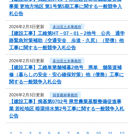
事業 更地方地区 第1号第5期工事に関する一般競争入
札公告
2026年2月3日更新
多治見土木事務所
【建設工事】工維第HT－07－01－2他号 公共 通学
路緊急対策補助（交通安全 歩道・久尻）（翌債）他
工事に関する一般競争入札公告
2026年2月3日更新
多治見土木事務所
【建設工事】工維単第舗補暮2他号 県単 舗装道補
修（暮らしの安全・安心確保対策）他（債務）工事に
関する一般競争入札公告
2026年2月3日更新
揖斐農林事務所
【建設工事】揖基第0702号 県営農業基盤整備促進事
業 若松地区 暗渠排水第2号工事に関する一般競争入札
公告
1
2
3
4
5
6
7
8
9
10
11
12