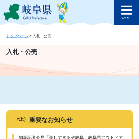
ペ
メ
このページの本文へ
ー
ニ
メ
ジ
ュ
ニ
の
ー
ュ
先
を
ー
頭
飛
トップページ
>
入札・公売
で
ば
す
し
入札・公売
。
て
本
文
へ
重要なお知らせ
知事記者会見「楽しすぎるぞ岐阜！岐阜県アウトドア