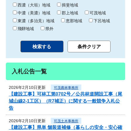
り
西濃（大垣）地域
揖斐地域
中濃（美濃）地域
郡上地域
可茂地域
東濃（多治見）地域
恵那地域
下呂地域
飛騨地域
県外
入札公告一覧
2026年2月10日更新
可茂農林事務所
【建設工事】可林工第0702号／公共林道開設工事（尾
城山線2-1工区）（R7補正）に関する一般競争入札公
告
2026年2月10日更新
可茂土木事務所
【建設工事】県単 舗装道補修（暮らしの安全・安心確