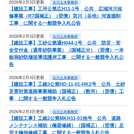
2026年2月3日更新
古川土木事務所
【建設工事】工河公第広H11-1号 公共 広域河川改
修事業（R7国補正）（翌債）宮川（谷他）河道掘削
工事 に関する一般競争入札公告
2026年2月3日更新
古川土木事務所
【建設工事】工砂公第通H044-1号 公共 防災・安
全交付金（通常砂防事業）（国補正分）（翌債）一本
栃洞砂防堰堤導流護岸工事 に関する一般競争入札公
告
2026年2月3日更新
古川土木事務所
【建設工事】工維3公第HD-11-01-HK2号 公共 土砂
災害対策道路事業補助（国補正）（数河）（翌債）工
事 に関する一般競争入札公告
2026年2月3日更新
古川土木事務所
【建設工事】工維2公第MKH11-01他号 公共 道路
メンテナンス補助（橋梁修繕）（国補正）（翌債）足
宗大橋他修繕工事 に関する一般競争入札公告