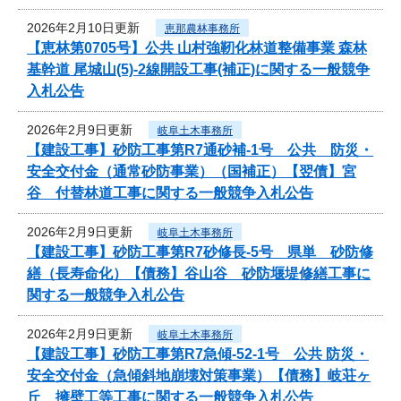
2026年2月10日更新
恵那農林事務所
【恵林第0705号】公共 山村強靭化林道整備事業 森林
基幹道 尾城山(5)-2線開設工事(補正)に関する一般競争
入札公告
2026年2月9日更新
岐阜土木事務所
【建設工事】砂防工事第R7通砂補-1号 公共 防災・
安全交付金（通常砂防事業）（国補正）【翌債】宮
谷 付替林道工事に関する一般競争入札公告
2026年2月9日更新
岐阜土木事務所
【建設工事】砂防工事第R7砂修長-5号 県単 砂防修
繕（長寿命化）【債務】谷山谷 砂防堰堤修繕工事に
関する一般競争入札公告
2026年2月9日更新
岐阜土木事務所
【建設工事】砂防工事第R7急傾-52-1号 公共 防災・
安全交付金（急傾斜地崩壊対策事業）【債務】岐荘ヶ
丘 擁壁工等工事に関する一般競争入札公告