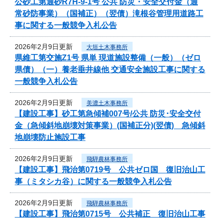
公砂工第通砂R7H-9-1号 公共 防災・安全交付金（通
常砂防事業）（国補正）（翌債）滝根谷管理用道路工
事に関する一般競争入札公告
2026年2月9日更新
大垣土木事務所
県維工第交施Z1号 県単 現道施設整備（一般）（ゼロ
県債）（一）養老垂井線他 交通安全施設工事に関する
一般競争入札公告
2026年2月9日更新
美濃土木事務所
【建設工事】砂工第急傾補007号/公共 防災･安全交付
金（急傾斜地崩壊対策事業）(国補正分)(翌債) 急傾斜
地崩壊防止施設工事
2026年2月9日更新
飛騨農林事務所
【建設工事】飛治第0719号 公共ゼロ国 復旧治山工
事（ミタシカ谷）に関する一般競争入札公告
2026年2月9日更新
飛騨農林事務所
【建設工事】飛治第0715号 公共補正 復旧治山工事