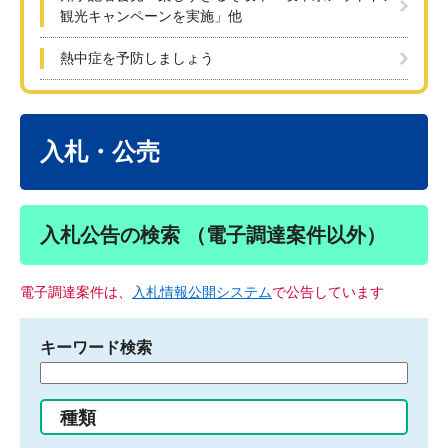
観光キャンペーンを実施」他
熱中症を予防しましょう
本
文
入札・公売
入札公告の検索 （電子調達案件以外）
電子調達案件は、
入札情報公開システム
で公告しています
キーワード検索
検
索
す
種類
る