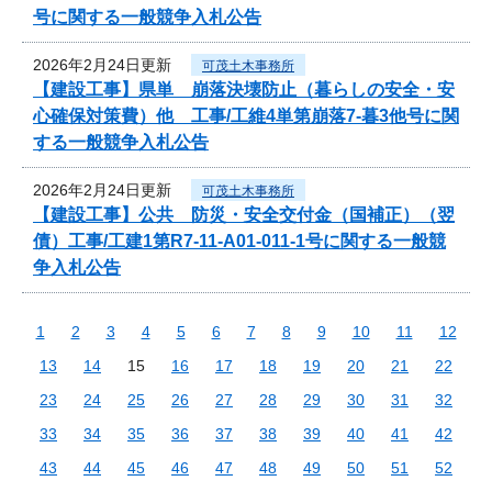
号に関する一般競争入札公告
2026年2月24日更新
可茂土木事務所
【建設工事】県単 崩落決壊防止（暮らしの安全・安
心確保対策費）他 工事/工維4単第崩落7-暮3他号に関
する一般競争入札公告
2026年2月24日更新
可茂土木事務所
【建設工事】公共 防災・安全交付金（国補正）（翌
債）工事/工建1第R7-11-A01-011-1号に関する一般競
争入札公告
1
2
3
4
5
6
7
8
9
10
11
12
13
14
15
16
17
18
19
20
21
22
23
24
25
26
27
28
29
30
31
32
33
34
35
36
37
38
39
40
41
42
43
44
45
46
47
48
49
50
51
52