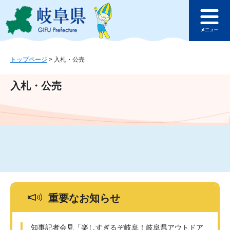
ペ
メ
このページの本文へ
ー
ニ
メ
ジ
ュ
ニ
の
ー
ュ
先
を
ー
頭
飛
トップページ
>
入札・公売
で
ば
す
し
入札・公売
。
て
本
文
へ
重要なお知らせ
知事記者会見「楽しすぎるぞ岐阜！岐阜県アウトドア