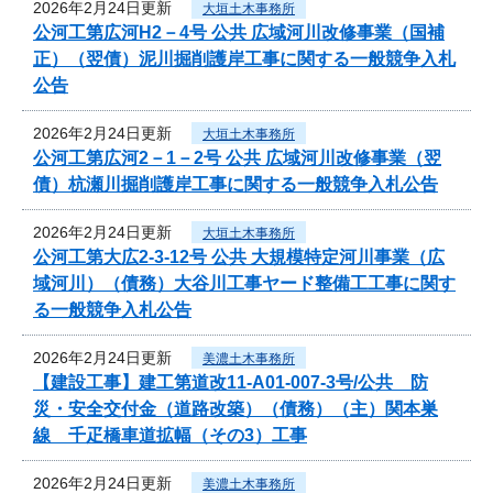
2026年2月24日更新
大垣土木事務所
公河工第広河H2－4号 公共 広域河川改修事業（国補
正）（翌債）泥川掘削護岸工事に関する一般競争入札
公告
2026年2月24日更新
大垣土木事務所
公河工第広河2－1－2号 公共 広域河川改修事業（翌
債）杭瀬川掘削護岸工事に関する一般競争入札公告
2026年2月24日更新
大垣土木事務所
公河工第大広2-3-12号 公共 大規模特定河川事業（広
域河川）（債務）大谷川工事ヤード整備工工事に関す
る一般競争入札公告
2026年2月24日更新
美濃土木事務所
【建設工事】建工第道改11-A01-007-3号/公共 防
災・安全交付金（道路改築）（債務）（主）関本巣
線 千疋橋車道拡幅（その3）工事
2026年2月24日更新
美濃土木事務所