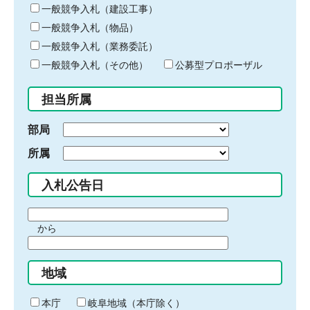
キ
一般競争入札（建設工事）
ー
一般競争入札（物品）
ワ
一般競争入札（業務委託）
ー
ド
一般競争入札（その他）
公募型プロポーザル
を
入
担当所属
力
部局
所属
入札公告日
期
から
間
期
の
間
始
地域
の
ま
終
り
わ
本庁
岐阜地域（本庁除く）