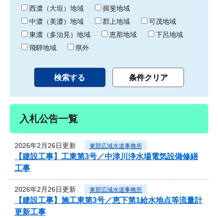
り
西濃（大垣）地域
揖斐地域
中濃（美濃）地域
郡上地域
可茂地域
東濃（多治見）地域
恵那地域
下呂地域
飛騨地域
県外
入札公告一覧
2026年2月26日更新
東部広域水道事務所
【建設工事】工東第3号／中津川浄水場電気設備修繕
工事
2026年2月26日更新
東部広域水道事務所
【建設工事】施工東第3号／恵下第1給水地点等流量計
更新工事