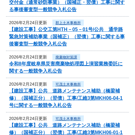
交付金（通常砂防事業）（国補正・翌債）工事に関す
る事後審査型一般競争入札公告
2026年2月24日更新
郡上土木事務所
【建設工事】公交工第HTH－05－01号/公共 通学路
緊急対策補助事業（国補正）（翌債）工事に関する事
後審査型一般競争入札公告
2026年2月24日更新
廃棄物対策課
令和8年度岐阜県災害廃棄物処理図上演習業務委託に
関する一般競争入札公告
2026年2月24日更新
可茂土木事務所
【建設工事】公共 道路メンテナンス補助（橋梁補
修）（国補正分）（翌債）工事/工維3第MKH06-04-1
号に関する一般競争入札公告
2026年2月24日更新
可茂土木事務所
【建設工事】公共 道路メンテナンス補助（橋梁補
修）（国補正分）（翌債）工事/工維3第MKH06-01-1