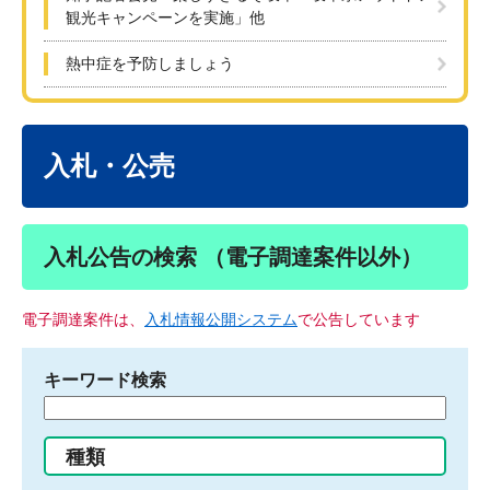
観光キャンペーンを実施」他
熱中症を予防しましょう
本
文
入札・公売
入札公告の検索 （電子調達案件以外）
電子調達案件は、
入札情報公開システム
で公告しています
キーワード検索
検
索
す
種類
る