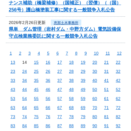
ナンス補助（橋梁補修）（国補正）（翌債）（（国）
256号）護山橋塗装工事に関する一般競争入札公告
2026年2月26日更新
恵那土木事務所
県単 ダム管理（岩村ダム・中野方ダム）電気設備保
守点検業務委託に関する一般競争入札公告
1
2
3
4
5
6
7
8
9
10
11
12
13
14
15
16
17
18
19
20
21
22
23
24
25
26
27
28
29
30
31
32
33
34
35
36
37
38
39
40
41
42
43
44
45
46
47
48
49
50
51
52
53
54
55
56
57
58
59
60
61
62
63
64
65
66
67
68
69
70
71
72
73
74
75
76
77
78
79
80
81
82
83
84
85
86
87
88
89
90
91
92