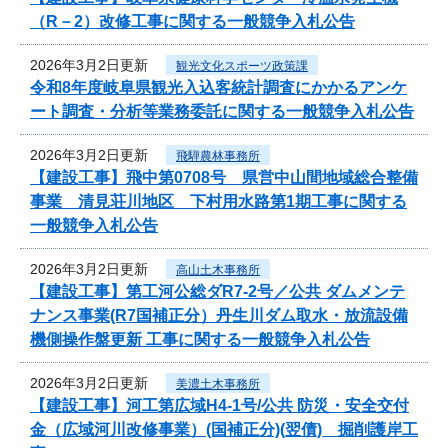
（R－2）改修工事に関する一般競争入札公告
2026年3月2日更新
観光文化スポーツ政策課
令和8年度岐阜県観光入込客統計調査にかかるアンケ
ート調査・分析等業務委託に関する一般競争入札公告
2026年3月2日更新
飛騨農林事務所
【建設工事】飛中第0708号 県営中山間地域総合整備
事業 清見荘川地区 下村用水路第1期工事に関する
一般競争入札公告
2026年3月2日更新
高山土木事務所
【建設工事】第工河公総ダR7-2号／公共 ダムメンテ
ナンス事業(R7国補正分）丹生川ダム取水・放流設備
機側操作盤更新 工事に関する一般競争入札公告
2026年3月2日更新
美濃土木事務所
【建設工事】河工第広域H4-1号/公共 防災・安全交付
金（広域河川改修事業）(国補正分)(翌債) 掘削護岸工