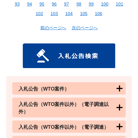
93
94
95
96
97
98
99
100
101
102
103
104
105
106
前のページへ
次のページへ
入札公告（WTO案件）
入札公告（WTO案件以外）（電子調達以
外）
入札公告（WTO案件以外）（電子調達）