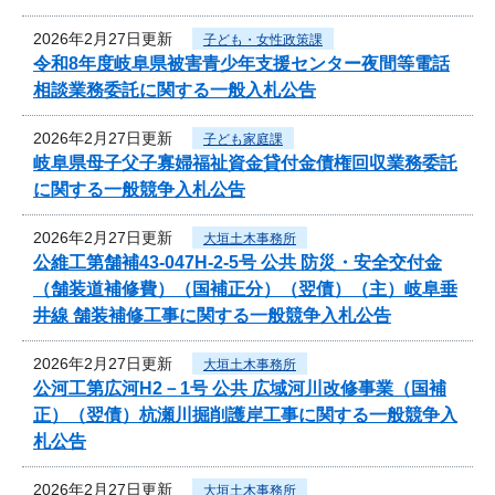
2026年2月27日更新
子ども・女性政策課
令和8年度岐阜県被害青少年支援センター夜間等電話
相談業務委託に関する一般入札公告
2026年2月27日更新
子ども家庭課
岐阜県母子父子寡婦福祉資金貸付金債権回収業務委託
に関する一般競争入札公告
2026年2月27日更新
大垣土木事務所
公維工第舗補43-047H-2-5号 公共 防災・安全交付金
（舗装道補修費）（国補正分）（翌債）（主）岐阜垂
井線 舗装補修工事に関する一般競争入札公告
2026年2月27日更新
大垣土木事務所
公河工第広河H2－1号 公共 広域河川改修事業（国補
正）（翌債）杭瀬川掘削護岸工事に関する一般競争入
札公告
2026年2月27日更新
大垣土木事務所