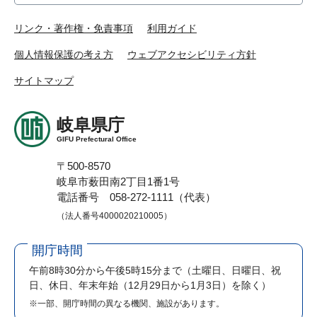
リンク・著作権・免責事項
利用ガイド
個人情報保護の考え方
ウェブアクセシビリティ方針
サイトマップ
岐阜県庁
GIFU Prefectural Office
〒500-8570
岐阜市薮田南2丁目1番1号
電話番号 058-272-1111（代表）
（法人番号4000020210005）
開庁時間
午前8時30分から午後5時15分まで
（土曜日、日曜日、祝
日、休日、年末年始（12月29日から1月3日）を除く）
※一部、開庁時間の異なる機関、施設があります。