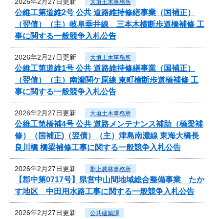
2026年2月27日更新
大垣土木事務所
公維工第道維2号 公共 道路維持修繕事業（国補正）
（翌債）（主）岐阜垂井線 三本木横断歩道橋補修 工
事に関する一般競争入札公告
2026年2月27日更新
大垣土木事務所
公維工第道維1号 公共 道路維持修繕事業（国補正）
（翌債）（主）南濃関ケ原線 東町横断歩道橋補修 工
事に関する一般競争入札公告
2026年2月27日更新
大垣土木事務所
公維工第橋補4号 公共 道路メンテナンス補助（橋梁補
修）（国補正)（翌債）（主）津島南濃線 東海大橋長
良川橋 橋梁補修工事に関する一般競争入札公告
2026年2月27日更新
郡上農林事務所
【郡中第0717号】県営中山間地域総合整備事業 たか
す地区 中田用水路工事に関する一般競争入札公告
2026年2月27日更新
公共建築課