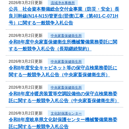
2026年3月2日更新
流域浄水事務所
公共 社会資本整備総合交付金事業（防災・安全）長
良川幹線(N14-N15)管更生(翌債)工事（第401-C-071H
号）に関する一般競争入札公告
2026年3月2日更新
中央家畜保健衛生所
令和8年度中央家畜保健衛生所機械警備業務委託に関
する一般競争入札公告（長期継続契約）
2026年3月2日更新
中央家畜保健衛生所
令和8年度安全キャビネット等の保守点検業務委託に
関する一般競争入札公告（中央家畜保健衛生所）
2026年3月2日更新
中央家畜保健衛生所
令和8年度冷暖房装置等空調設備他の保守点検業務委
託に関する一般競争入札公告（中央家畜保健衛生所）
2026年3月2日更新
文化財保護センター
令和8年度岐阜県文化財保護センター機械警備業務委
託に関する一般競争入札公告