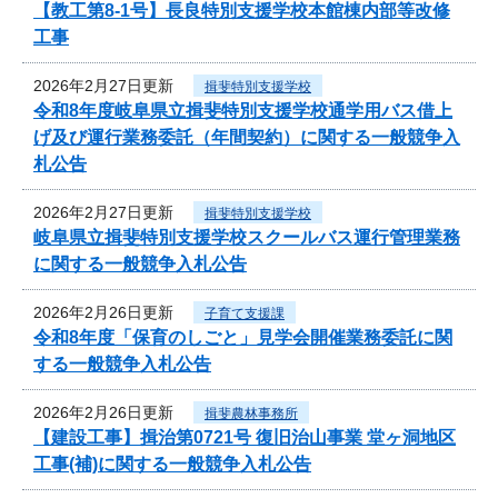
【教工第8-1号】長良特別支援学校本館棟内部等改修
工事
2026年2月27日更新
揖斐特別支援学校
令和8年度岐阜県立揖斐特別支援学校通学用バス借上
げ及び運行業務委託（年間契約）に関する一般競争入
札公告
2026年2月27日更新
揖斐特別支援学校
岐阜県立揖斐特別支援学校スクールバス運行管理業務
に関する一般競争入札公告
2026年2月26日更新
子育て支援課
令和8年度「保育のしごと」見学会開催業務委託に関
する一般競争入札公告
2026年2月26日更新
揖斐農林事務所
【建設工事】揖治第0721号 復旧治山事業 堂ヶ洞地区
工事(補)に関する一般競争入札公告