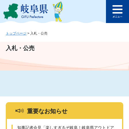
ペ
メ
このページの本文へ
ー
ニ
メ
ジ
ュ
ニ
の
ー
ュ
先
を
ー
頭
飛
トップページ
>
入札・公売
で
ば
す
し
入札・公売
。
て
本
文
へ
重要なお知らせ
知事記者会見「楽しすぎるぞ岐阜！岐阜県アウトドア