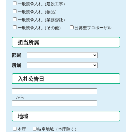
キ
一般競争入札（建設工事）
ー
一般競争入札（物品）
ワ
一般競争入札（業務委託）
ー
ド
一般競争入札（その他）
公募型プロポーザル
を
入
担当所属
力
部局
所属
入札公告日
期
から
間
期
の
間
始
地域
の
ま
終
り
わ
本庁
岐阜地域（本庁除く）