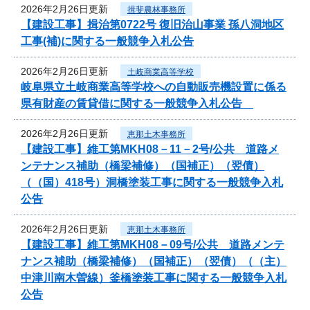
2026年2月26日更新
揖斐農林事務所
【建設工事】揖治第0722号 復旧治山事業 孫八洞地区
工事(補)に関する一般競争入札公告
2026年2月26日更新
土岐商業高等学校
岐阜県立土岐商業高等学校への自動販売機設置に係る
県有財産の賃貸借に関する一般競争入札公告
2026年2月26日更新
恵那土木事務所
【建設工事】維工第MKH08－11－2号/公共 道路メ
ンテナンス補助（橋梁補修）（国補正）（翌債）
（（国）418号）洞橋塗装工事に関する一般競争入札
公告
2026年2月26日更新
恵那土木事務所
【建設工事】維工第MKH08－09号/公共 道路メンテ
ナンス補助（橋梁補修）（国補正）（翌債）（（主）
中津川南木曽線）釜橋塗装工事に関する一般競争入札
公告