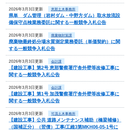
2026年3月3日更新
恵那土木事務所
県単 ダム管理（岩村ダム・中野方ダム）取水放流設
備保守点検業務委託に関する一般競争入札公告
2026年3月3日更新
廃棄物対策課
廃棄物最終処分場水質測定業務委託（単価契約）に関
する一般競争入札公告
2026年3月3日更新
会計課
【建設工事】第2号 恵那警察署庁舎外壁等改修工事に
関する一般競争入札公告
2026年3月3日更新
会計課
【建設工事】第1号 加茂警察署庁舎外壁等改修工事に
関する一般競争入札公告
2026年3月3日更新
可茂土木事務所
【建設工事】公共 道路メンテナンス補助（橋梁補修）
（国補正分）（翌債）工事/工維3第MKH06-05-1号に