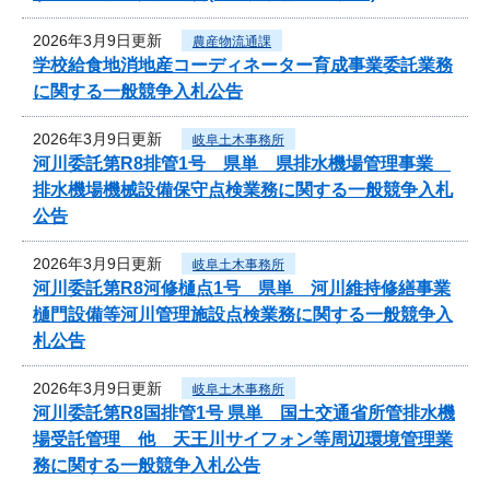
2026年3月9日更新
農産物流通課
学校給食地消地産コーディネーター育成事業委託業務
に関する一般競争入札公告
2026年3月9日更新
岐阜土木事務所
河川委託第R8排管1号 県単 県排水機場管理事業
排水機場機械設備保守点検業務に関する一般競争入札
公告
2026年3月9日更新
岐阜土木事務所
河川委託第R8河修樋点1号 県単 河川維持修繕事業
樋門設備等河川管理施設点検業務に関する一般競争入
札公告
2026年3月9日更新
岐阜土木事務所
河川委託第R8国排管1号 県単 国土交通省所管排水機
場受託管理 他 天王川サイフォン等周辺環境管理業
務に関する一般競争入札公告