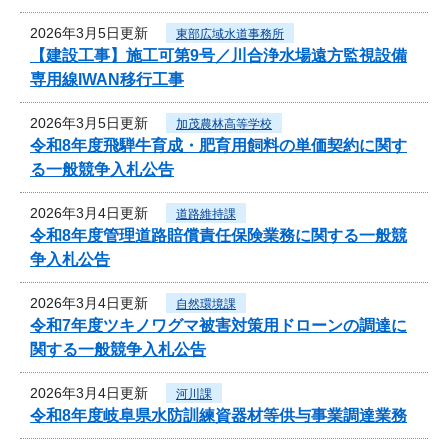
2026年3月5日更新
東部広域水道事務所
【建設工事】施工可第9号／川合浄水場遠方監視設備
専用線IWAN移行工事
2026年3月5日更新
加茂農林高等学校
令和8年度飛騨牛育成・肥育用飼料の単価契約に関す
る一般競争入札公告
2026年3月4日更新
道路維持課
令和8年度管理道路賠償責任保険業務に関する一般競
争入札公告
2026年3月4日更新
自然環境課
令和7年度ツキノワグマ被害対策用ドローンの調達に
関する一般競争入札公告
2026年3月4日更新
河川課
令和8年度岐阜県水防訓練資器材等供与事業調達業務