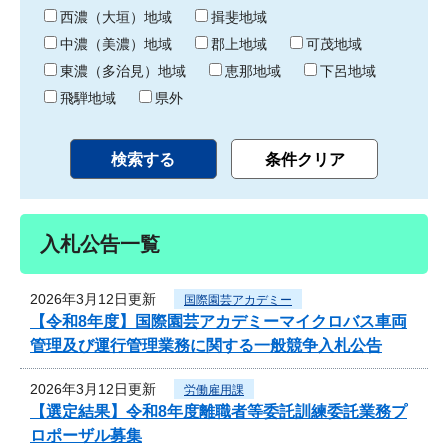
り
西濃（大垣）地域
揖斐地域
中濃（美濃）地域
郡上地域
可茂地域
東濃（多治見）地域
恵那地域
下呂地域
飛騨地域
県外
入札公告一覧
2026年3月12日更新
国際園芸アカデミー
【令和8年度】国際園芸アカデミーマイクロバス車両
管理及び運行管理業務に関する一般競争入札公告
2026年3月12日更新
労働雇用課
【選定結果】令和8年度離職者等委託訓練委託業務プ
ロポーザル募集