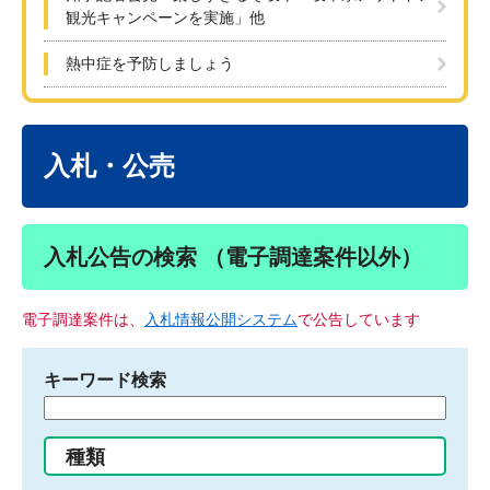
観光キャンペーンを実施」他
熱中症を予防しましょう
本
文
入札・公売
入札公告の検索 （電子調達案件以外）
電子調達案件は、
入札情報公開システム
で公告しています
キーワード検索
検
索
す
種類
る