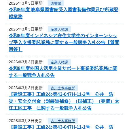
2026年3月3日更新
図書館
令和8年度 岐阜県図書館受入図書装備作業及び所蔵登
録業務
2026年3月3日更新
産業人材課
令和8年度インドネシア在住大学生のインターンシッ
プ受入支援委託業務に関する一般競争入札公告【質問
回答】
2026年3月3日更新
産業人材課
令和8年度外国人活用企業サポート事業委託業務に関
する一般競争入札公告
2026年3月3日更新
古川土木事務所
【建設工事】工維2公第43-047H-11-2号 公共 防
災・安全交付金（舗装道補修）（国補正）（翌債）太
江工区工事 に関する一般競争入札公告
2026年3月3日更新
古川土木事務所
【建設工事】工維2公第43-047H-11-1号 公共 防