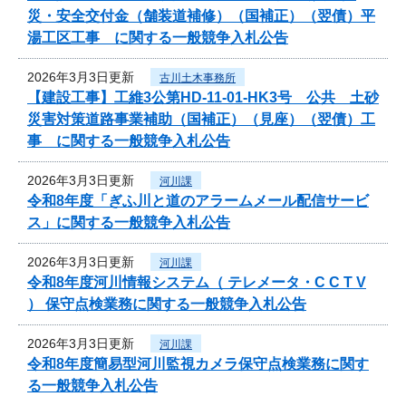
災・安全交付金（舗装道補修）（国補正）（翌債）平
湯工区工事 に関する一般競争入札公告
2026年3月3日更新
古川土木事務所
【建設工事】工維3公第HD-11-01-HK3号 公共 土砂
災害対策道路事業補助（国補正）（見座）（翌債）工
事 に関する一般競争入札公告
2026年3月3日更新
河川課
令和8年度「ぎふ川と道のアラームメール配信サービ
ス」に関する一般競争入札公告
2026年3月3日更新
河川課
令和8年度河川情報システム（ テレメータ・C C T V
） 保守点検業務に関する一般競争入札公告
2026年3月3日更新
河川課
令和8年度簡易型河川監視カメラ保守点検業務に関す
る一般競争入札公告