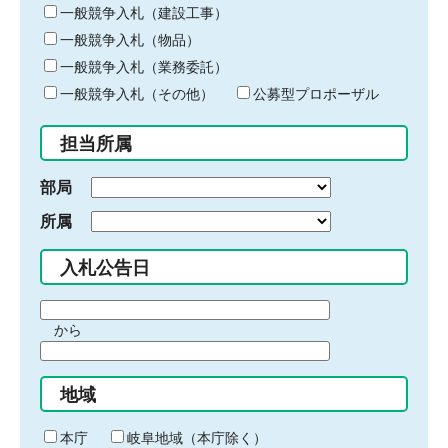
キ
一般競争入札（建設工事）
ー
一般競争入札（物品）
ワ
一般競争入札（業務委託）
ー
ド
一般競争入札（その他）
公募型プロポーザル
を
入
担当所属
力
部局
所属
入札公告日
期
から
間
期
の
間
始
地域
の
ま
終
り
わ
本庁
岐阜地域（本庁除く）