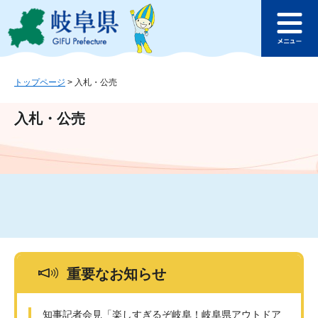
ペ
メ
このページの本文へ
ー
ニ
メ
ジ
ュ
ニ
の
ー
ュ
先
を
ー
頭
飛
トップページ
>
入札・公売
で
ば
す
し
入札・公売
。
て
本
文
へ
重要なお知らせ
知事記者会見「楽しすぎるぞ岐阜！岐阜県アウトドア