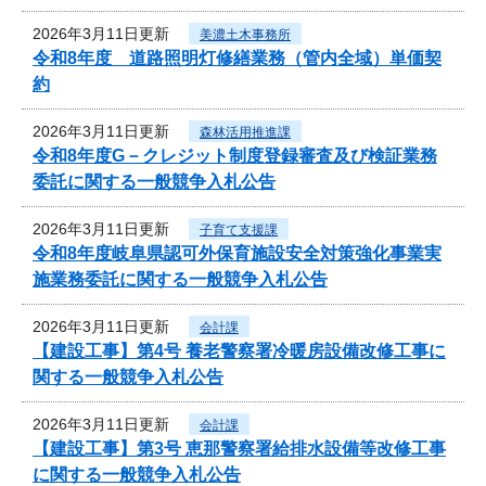
2026年3月11日更新
美濃土木事務所
令和8年度 道路照明灯修繕業務（管内全域）単価契
約
2026年3月11日更新
森林活用推進課
令和8年度G－クレジット制度登録審査及び検証業務
委託に関する一般競争入札公告
2026年3月11日更新
子育て支援課
令和8年度岐阜県認可外保育施設安全対策強化事業実
施業務委託に関する一般競争入札公告
2026年3月11日更新
会計課
【建設工事】第4号 養老警察署冷暖房設備改修工事に
関する一般競争入札公告
2026年3月11日更新
会計課
【建設工事】第3号 恵那警察署給排水設備等改修工事
に関する一般競争入札公告