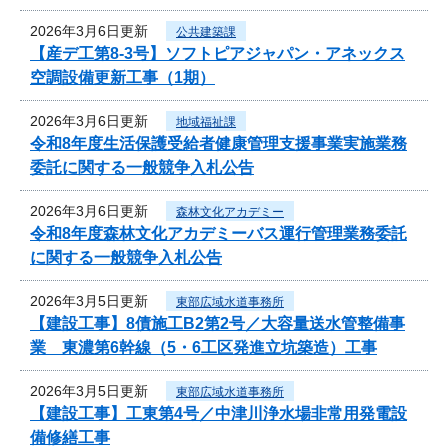
2026年3月6日更新
公共建築課
【産デ工第8-3号】ソフトピアジャパン・アネックス
空調設備更新工事（1期）
2026年3月6日更新
地域福祉課
令和8年度生活保護受給者健康管理支援事業実施業務
委託に関する一般競争入札公告
2026年3月6日更新
森林文化アカデミー
令和8年度森林文化アカデミーバス運行管理業務委託
に関する一般競争入札公告
2026年3月5日更新
東部広域水道事務所
【建設工事】8債施工B2第2号／大容量送水管整備事
業 東濃第6幹線（5・6工区発進立坑築造）工事
2026年3月5日更新
東部広域水道事務所
【建設工事】工東第4号／中津川浄水場非常用発電設
備修繕工事