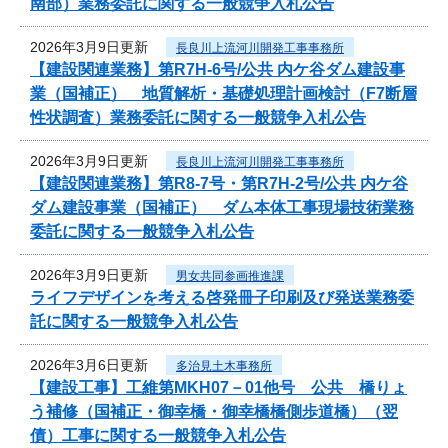
南部）業務委託に関する一般競争入札公告
2026年3月9日更新
長良川上流河川開発工事事務所
【建設関連業務】第R7H-6号/公共 内ケ谷ダム建設事
業（国補正） 地質解析・基礎処理計画検討（F7断層
性状調査）業務委託に関する一般競争入札公告
2026年3月9日更新
長良川上流河川開発工事事務所
【建設関連業務】第R8-7号・第R7H-2号/公共 内ケ谷
ダム建設事業（国補正） ダム本体工事現場技術業務
委託に関する一般競争入札公告
2026年3月9日更新
男女共同参画推進課
ライフデザインを考える啓発冊子印刷及び発送業務委
託に関する一般競争入札公告
2026年3月6日更新
多治見土木事務所
【建設工事】工維第MKH07－01他号 公共 橋りょ
う補修（国補正・御幸橋・御幸橋橋側歩道橋）（翌
債）工事に関する一般競争入札公告