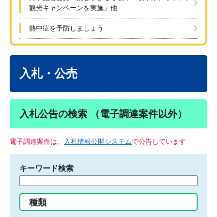
観光キャンペーンを実施」他
熱中症を予防しましょう
本
文
入札・公売
入札公告の検索 （電子調達案件以外）
電子調達案件は、
入札情報公開システム
で公告しています
キーワード検索
検
索
す
種類
る