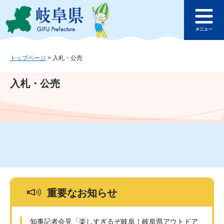
ペ
メ
このページの本文へ
ー
ニ
メ
ジ
ュ
ニ
の
ー
ュ
先
を
ー
頭
飛
トップページ
>
入札・公売
で
ば
す
し
入札・公売
。
て
本
文
へ
重要なお知らせ
知事記者会見「楽しすぎるぞ岐阜！岐阜県アウトドア