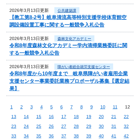
2026年3月13日更新
公共建築課
【教工第8-2号】岐阜清流高等特別支援学校体育館空
調設備設置工事に関する一般競争入札公告
2026年3月13日更新
森林文化アカデミー
令和8年度森林文化アカデミー学内清掃業務委託に関
する一般競争入札公告
2026年3月13日更新
障がい者総合就労支援センター
令和8年度から10年度まで 岐阜県障がい者雇用企業
支援センター事業委託業務プロポーザル募集【選定結
果】
1
2
3
4
5
6
7
8
9
10
11
12
13
14
15
16
17
18
19
20
21
22
23
24
25
26
27
28
29
30
31
32
33
34
35
36
37
38
39
40
41
42