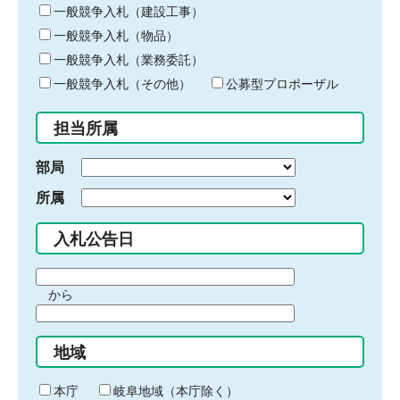
キ
一般競争入札（建設工事）
ー
一般競争入札（物品）
ワ
一般競争入札（業務委託）
ー
ド
一般競争入札（その他）
公募型プロポーザル
を
入
担当所属
力
部局
所属
入札公告日
期
から
間
期
の
間
始
地域
の
ま
終
り
わ
本庁
岐阜地域（本庁除く）