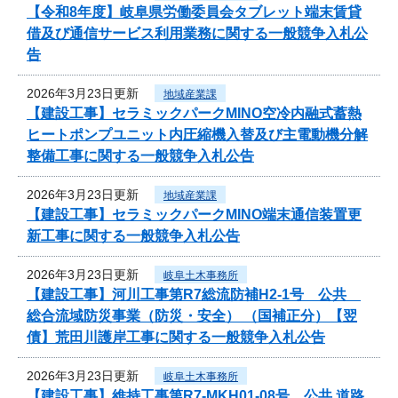
【令和8年度】岐阜県労働委員会タブレット端末賃貸
借及び通信サービス利用業務に関する一般競争入札公
告
2026年3月23日更新
地域産業課
【建設工事】セラミックパークMINO空冷内融式蓄熱
ヒートポンプユニット内圧縮機入替及び主電動機分解
整備工事に関する一般競争入札公告
2026年3月23日更新
地域産業課
【建設工事】セラミックパークMINO端末通信装置更
新工事に関する一般競争入札公告
2026年3月23日更新
岐阜土木事務所
【建設工事】河川工事第R7総流防補H2-1号 公共
総合流域防災事業（防災・安全） （国補正分）【翌
債】荒田川護岸工事に関する一般競争入札公告
2026年3月23日更新
岐阜土木事務所
【建設工事】維持工事第R7-MKH01-08号 公共 道路