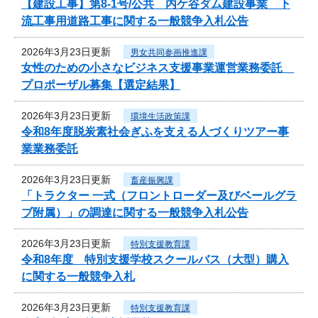
【建設工事】第8-1号/公共 内ケ谷ダム建設事業 下
流工事用道路工事に関する一般競争入札公告
2026年3月23日更新
男女共同参画推進課
女性のための小さなビジネス支援事業運営業務委託
プロポーザル募集【選定結果】
2026年3月23日更新
環境生活政策課
令和8年度脱炭素社会ぎふを支える人づくりツアー事
業業務委託
2026年3月23日更新
畜産振興課
「トラクター 一式（フロントローダー及びベールグラ
ブ附属）」の調達に関する一般競争入札公告
2026年3月23日更新
特別支援教育課
令和8年度 特別支援学校スクールバス（大型）購入
に関する一般競争入札
2026年3月23日更新
特別支援教育課