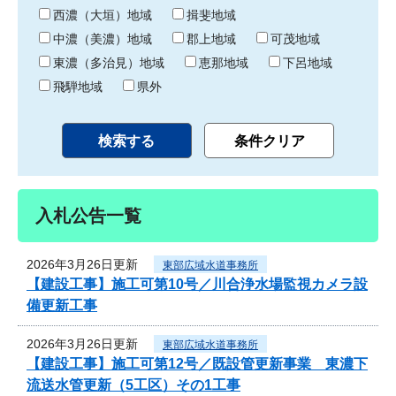
り
西濃（大垣）地域
揖斐地域
中濃（美濃）地域
郡上地域
可茂地域
東濃（多治見）地域
恵那地域
下呂地域
飛騨地域
県外
入札公告一覧
2026年3月26日更新
東部広域水道事務所
【建設工事】施工可第10号／川合浄水場監視カメラ設
備更新工事
2026年3月26日更新
東部広域水道事務所
【建設工事】施工可第12号／既設管更新事業 東濃下
流送水管更新（5工区）その1工事