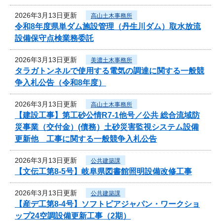
2026年3月13日更新
高山土木事務所
令和8年度県単ダム施設管理（丹生川ダム）取水放流
設備保守点検業務委託
2026年3月13日更新
美濃土木事務所
タラガトンネルで使用する電気の調達に関する一般競
争入札公告（令和8年度）
2026年3月13日更新
高山土木事務所
【建設工事】第工砂公情R7-1他号／公共 総合流域防
災事業（交付金）(債務）土砂災害監視システム設備
更新他 工事に関する一般競争入札公告
2026年3月13日更新
公共建築課
【文伝工第8-5号】岐阜県図書館照明設備改修工事
2026年3月13日更新
公共建築課
【産デ工第8-4号】ソフトピアジャパン・ワークショ
ップ24空調設備更新工事（2期）