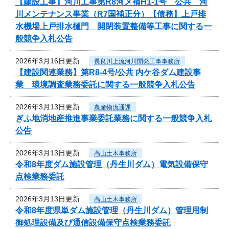
【建設工事】河川工事第R8河メ補H1-1号 公共 河
川メンテナンス事業（R7国補正分）【債務】上戸排
水機場上戸排水樋門 開閉装置整備等工事に関する一
般競争入札公告
2026年3月16日更新
長良川上流河川開発工事事務所
【建設関連業務】第R8-4号/公共 内ケ谷ダム建設事
業 環境調査業務委託に関する一般競争入札公告
2026年3月13日更新
農産物流通課
ぎふ地消地産推進事業委託業務に関する一般競争入札
公告
2026年3月13日更新
高山土木事務所
令和8年度ダム施設管理（丹生川ダム）電気設備保守
点検業務委託
2026年3月13日更新
高山土木事務所
令和8年度県単ダム施設管理（丹生川ダム）管理用制
御処理設備及び通信設備保守点検業務委託