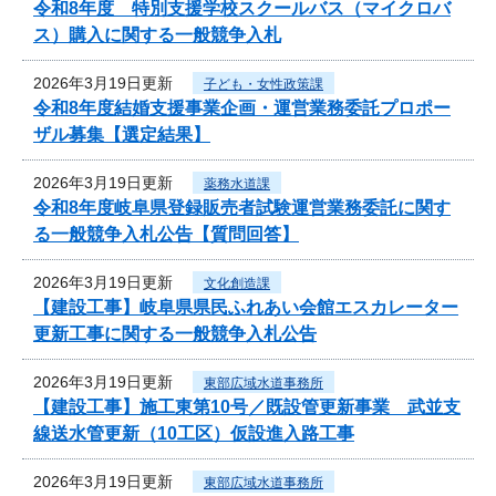
令和8年度 特別支援学校スクールバス（マイクロバ
ス）購入に関する一般競争入札
2026年3月19日更新
子ども・女性政策課
令和8年度結婚支援事業企画・運営業務委託プロポー
ザル募集【選定結果】
2026年3月19日更新
薬務水道課
令和8年度岐阜県登録販売者試験運営業務委託に関す
る一般競争入札公告【質問回答】
2026年3月19日更新
文化創造課
【建設工事】岐阜県県民ふれあい会館エスカレーター
更新工事に関する一般競争入札公告
2026年3月19日更新
東部広域水道事務所
【建設工事】施工東第10号／既設管更新事業 武並支
線送水管更新（10工区）仮設進入路工事
2026年3月19日更新
東部広域水道事務所