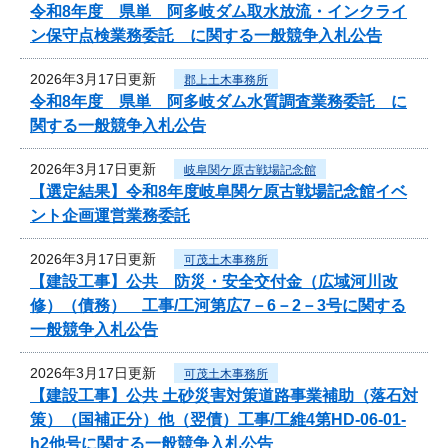
令和8年度 県単 阿多岐ダム取水放流・インクライ
ン保守点検業務委託 に関する一般競争入札公告
2026年3月17日更新
郡上土木事務所
令和8年度 県単 阿多岐ダム水質調査業務委託 に
関する一般競争入札公告
2026年3月17日更新
岐阜関ケ原古戦場記念館
【選定結果】令和8年度岐阜関ケ原古戦場記念館イベ
ント企画運営業務委託
2026年3月17日更新
可茂土木事務所
【建設工事】公共 防災・安全交付金（広域河川改
修）（債務） 工事/工河第広7－6－2－3号に関する
一般競争入札公告
2026年3月17日更新
可茂土木事務所
【建設工事】公共 土砂災害対策道路事業補助（落石対
策）（国補正分）他（翌債）工事/工維4第HD-06-01-
h2他号に関する一般競争入札公告