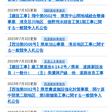
2023年7月3日更新
飛騨農林事務所
【建設工事】飛中第0502号 県営中山間地域総合整備
事業 清見荘川地区 徳野用水頭首工第1期工事に関
する一般競争入札公告
2023年7月3日更新
西濃農林事務所
【西治第0506号】県単治山事業 滝谷地区工事に関す
る一般競争入札公告
2023年7月3日更新
美濃土木事務所
【建設工事】建工第道改4-14-2号／県単 道路新設改
良（一般分） （主）美濃洞戸線 他 道路改良工事
2023年7月3日更新
西濃農林事務所
【西強第0502号】県営農道施設強化対策事業 関ケ原
中部第二期地区 第5期舗装工事に関する一般競争入
札公告