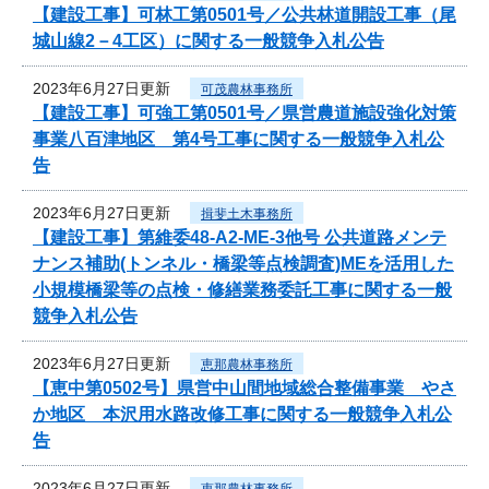
【建設工事】可林工第0501号／公共林道開設工事（尾
城山線2－4工区）に関する一般競争入札公告
2023年6月27日更新
可茂農林事務所
【建設工事】可強工第0501号／県営農道施設強化対策
事業八百津地区 第4号工事に関する一般競争入札公
告
2023年6月27日更新
揖斐土木事務所
【建設工事】第維委48-A2-ME-3他号 公共道路メンテ
ナンス補助(トンネル・橋梁等点検調査)MEを活用した
小規模橋梁等の点検・修繕業務委託工事に関する一般
競争入札公告
2023年6月27日更新
恵那農林事務所
【恵中第0502号】県営中山間地域総合整備事業 やさ
か地区 本沢用水路改修工事に関する一般競争入札公
告
2023年6月27日更新
恵那農林事務所