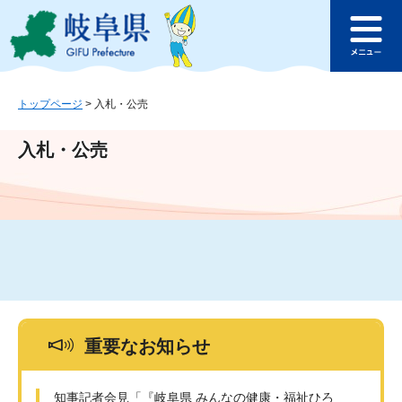
ペ
メ
このページの本文へ
ー
ニ
メ
ジ
ュ
ニ
の
ー
ュ
先
を
ー
頭
飛
トップページ
>
入札・公売
で
ば
す
し
入札・公売
。
て
本
文
へ
重要なお知らせ
知事記者会見「『岐阜県 みんなの健康・福祉ひろ