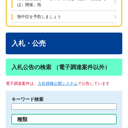
ば』開催」他
熱中症を予防しましょう
本
文
入札・公売
入札公告の検索 （電子調達案件以外）
電子調達案件は、
入札情報公開システム
で公告しています
キーワード検索
検
索
す
種類
る