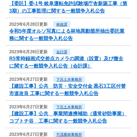
【委託】委-1号 岐阜運転免許試験場庁舎新築工事（第
3期）の工事監理に関する一般競争入札公告
2023年6月28日更新
林政課
令和5年度オルソ写真による林地異動箇所抽出委託業
務に関する一般競争入札公告
2023年6月28日更新
会計課
R5常時録画式交差点カメラの調達（設置）及び撤去
に関する一般競争入札公告（会計課）
2023年6月27日更新
下呂土木事務所
【建設工事】公共 防災・安全交付金 黒石3工区付替
市道改良 工事に関する一般競争入札公告
2023年6月27日更新
下呂土木事務所
【建設工事】公共 事業間連携補助（通常砂防事業）
コブトチ谷 工事に関する一般競争入札公告
2023年6月27日更新
可茂農林事務所