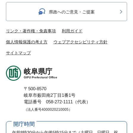
県政へのご意見・ご提案
リンク・著作権・免責事項
利用ガイド
個人情報保護の考え方
ウェブアクセシビリティ方針
サイトマップ
岐阜県庁
GIFU Prefectural Office
〒500-8570
岐阜市薮田南2丁目1番1号
電話番号 058-272-1111（代表）
（法人番号4000020210005）
開庁時間
午前8時30分から午後5時15分まで
（土曜日、日曜日、祝