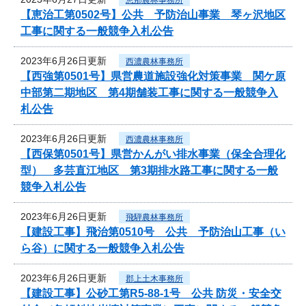
【恵治工第0502号】公共 予防治山事業 琴ヶ沢地区
工事に関する一般競争入札公告
2023年6月26日更新
西濃農林事務所
【西強第0501号】県営農道施設強化対策事業 関ケ原
中部第二期地区 第4期舗装工事に関する一般競争入
札公告
2023年6月26日更新
西濃農林事務所
【西保第0501号】県営かんがい排水事業（保全合理化
型） 多芸直江地区 第3期排水路工事に関する一般
競争入札公告
2023年6月26日更新
飛騨農林事務所
【建設工事】飛治第0510号 公共 予防治山工事（い
ら谷）に関する一般競争入札公告
2023年6月26日更新
郡上土木事務所
【建設工事】公砂工第R5-88-1号 公共 防災・安全交