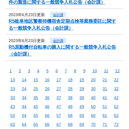
件の製造に関する一般競争入札公告（会計課）
2023年6月23日更新
会計課
R5岐阜地区警察待機宿舎定期点検等業務委託に関す
る一般競争入札公告（会計課）
2023年6月23日更新
会計課
R5原動機付自転車の購入に関する一般競争入札公告
（会計課）
1
2
3
4
5
6
7
8
9
10
11
12
13
14
15
16
17
18
19
20
21
22
23
24
25
26
27
28
29
30
31
32
33
34
35
36
37
38
39
40
41
42
43
44
45
46
47
48
49
50
51
52
53
54
55
56
57
58
59
60
61
62
63
64
65
66
67
68
69
70
71
72