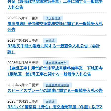
付金（急傾斜地崩壊対策事業）工事に関する一般競争
入札公告
2023年6月26日更新
環境管理課
風向風速計発信器交換業務委託に関する一般競争入札
公告
2023年6月26日更新
会計課
R5耐刃手袋の製造に関する一般競争入札公告（会計
課）
2023年6月26日更新
岐阜農林事務所
【建設工事】県営経営体育成基盤整備事業 下城田寺
1期地区 第1号工事に関する一般競争入札公告
2023年6月23日更新
恵那農業高等学校
スピードスプレーヤの調達に関する一般競争入札公告
2023年6月23日更新
会計課
R5白バイ警察官（男性）用交通乗車服（冬服）以下2