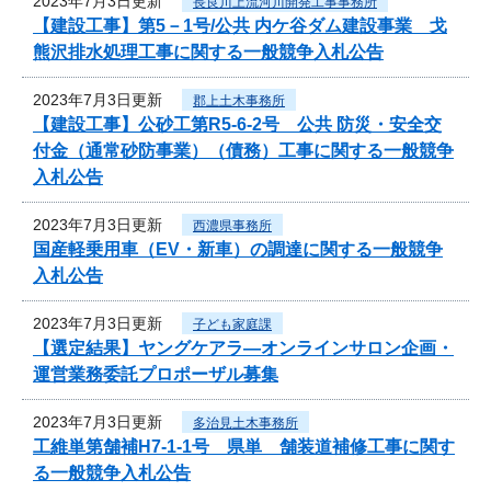
2023年7月3日更新
長良川上流河川開発工事事務所
【建設工事】第5－1号/公共 内ケ谷ダム建設事業 戈
熊沢排水処理工事に関する一般競争入札公告
2023年7月3日更新
郡上土木事務所
【建設工事】公砂工第R5-6-2号 公共 防災・安全交
付金（通常砂防事業）（債務）工事に関する一般競争
入札公告
2023年7月3日更新
西濃県事務所
国産軽乗用車（EV・新車）の調達に関する一般競争
入札公告
2023年7月3日更新
子ども家庭課
【選定結果】ヤングケアラ―オンラインサロン企画・
運営業務委託プロポーザル募集
2023年7月3日更新
多治見土木事務所
工維単第舗補H7-1-1号 県単 舗装道補修工事に関す
る一般競争入札公告