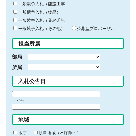
キ
一般競争入札（建設工事）
ー
一般競争入札（物品）
ワ
一般競争入札（業務委託）
ー
ド
一般競争入札（その他）
公募型プロポーザル
を
入
担当所属
力
部局
所属
入札公告日
期
から
間
期
の
間
始
地域
の
ま
終
り
わ
本庁
岐阜地域（本庁除く）