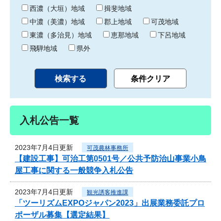
り
西濃（大垣）地域
揖斐地域
中濃（美濃）地域
郡上地域
可茂地域
東濃（多治見）地域
恵那地域
下呂地域
飛騨地域
県外
入札公告一覧
2023年7月4日更新
可茂農林事務所
【建設工事】可治工第0501号／公共予防治山事業小鳥
屋工事に関する一般競争入札公告
2023年7月4日更新
観光誘客推進課
「ツーリズムEXPOジャパン2023」出展業務委託プロ
ポーザル募集【選定結果】