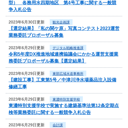
型） 各務用水四期地区 第4号工事に関する一般競
争入札公告
2023年6月30日更新
観光企画課
【選定結果】「私の関ケ原」写真コンテスト2023運営
業務委託プロポーザル募集
2023年6月29日更新
デジタル戦略推進課
令和5年度DX推進地域連携協議会にかかる運営支援業
務委託プロポーザル募集【選定結果】
2023年6月29日更新
東部広域水道事務所
【建設工事】工東第5号／中津川浄水場薬品注入設備
修繕工事
2023年6月29日更新
東濃特別支援学校
東濃特別支援学校で実施する建築基準法第12条定期点
検等業務委託に関する一般競争入札公告
2023年6月29日更新
会計課