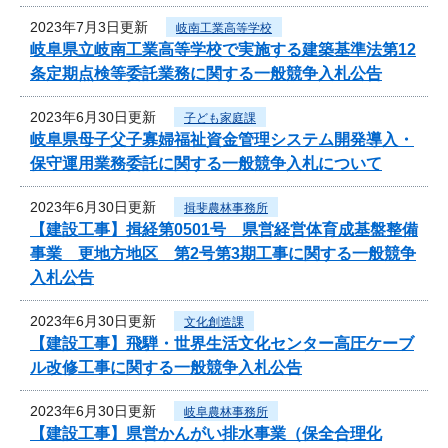
2023年7月3日更新
岐南工業高等学校
岐阜県立岐南工業高等学校で実施する建築基準法第12
条定期点検等委託業務に関する一般競争入札公告
2023年6月30日更新
子ども家庭課
岐阜県母子父子寡婦福祉資金管理システム開発導入・
保守運用業務委託に関する一般競争入札について
2023年6月30日更新
揖斐農林事務所
【建設工事】揖経第0501号 県営経営体育成基盤整備
事業 更地方地区 第2号第3期工事に関する一般競争
入札公告
2023年6月30日更新
文化創造課
【建設工事】飛騨・世界生活文化センター高圧ケーブ
ル改修工事に関する一般競争入札公告
2023年6月30日更新
岐阜農林事務所
【建設工事】県営かんがい排水事業（保全合理化