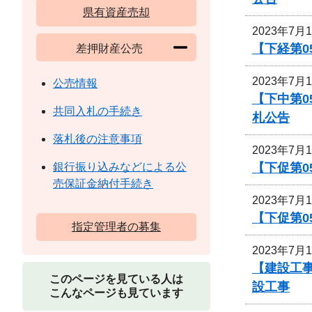
県有資産売却
2023年7月
【下経第0
差押財産公売
2023年7月
公売情報
【下中第0
共同入札の手続き
札公告
落札後の注意事項
2023年7月
【下促第0
銀行振り込みなどによる公
売保証金納付手続き
2023年7月
【下促第0
指定管理者の募集
2023年7月
【建設工
このページを見ている人は
設工事
こんなページも見ています