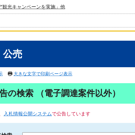
ア観光キャンペーンを実施」他
・公売
示
大きな文字で印刷ページ表示
告の検索 （電子調達案件以外）
、
入札情報公開システム
で公告しています