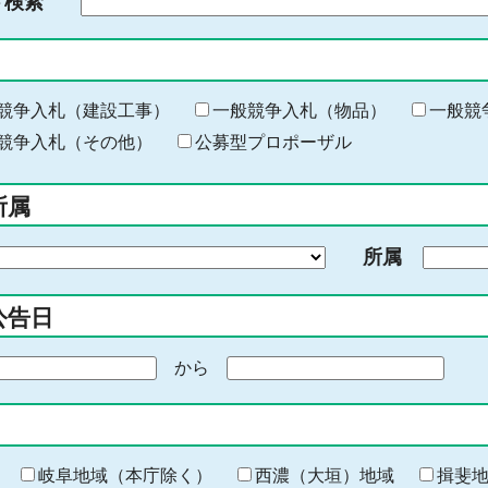
ド検索
検
索
す
る
キ
競争入札（建設工事）
一般競争入札（物品）
一般競
ー
競争入札（その他）
公募型プロポーザル
ワ
ー
所属
ド
を
所属
入
力
公告日
から
期
間
の
終
わ
岐阜地域（本庁除く）
西濃（大垣）地域
揖斐