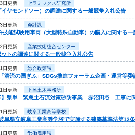
13日更新
セラミックス研究所
ダイヤモンドソー）の調達に関する一般競争入札公告
13日更新
会計課
免許技能試験用車両（大型特殊自動車）の購入に関する一
12日更新
産業技術総合センター
ボットの調達に関する一般競争入札公告
11日更新
総合政策課
度「清流の国ぎふ」SDGs推進フォーラム企画・運営等
11日更新
下呂土木事務所
事】県単 緊急土石流対策砂防事業 赤沼田谷 工事に
11日更新
岐阜工業高等学校
度岐阜県立岐阜工業高等学校で実施する建築基準法第12
11日更新
労働雇用課