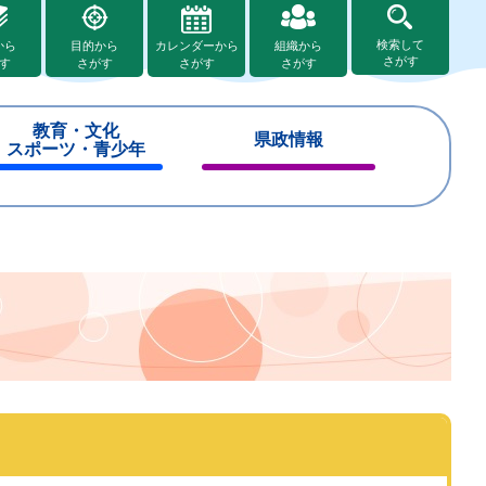
検索して
から
目的から
カレンダーから
組織から
さがす
す
さがす
さがす
さがす
教育・文化
県政情報
スポーツ・青少年
閉
閉
じ
じ
る
る