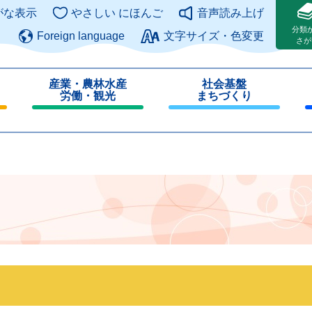
このページの本文へ
がな表示
やさしい にほんご
音声読み上げ
分類
Foreign language
文字サイズ・色変更
さが
産業・農林水産
社会基盤
労働・観光
まちづくり
閉
閉
じ
じ
る
る