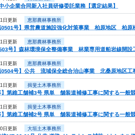
度中小企業合同新入社員研修委託業務【選定結果】
11日更新
恵那農林事務所
第0501号】県営農道施設強化対策事業 柏原地区 柏
11日更新
恵那農林事務所
0503号】森林環境保全整備事業 林業専用道船岩線開
11日更新
恵那農林事務所
第0504号】公共 流域保全総合治山事業 北桑原地区
11日更新
揖斐土木事務所
事】第維工舗補3号 県単 舗装道補修工事に関する一般
11日更新
揖斐土木事務所
事】第維工舗補2号 県単 舗装道補修工事に関する一般
10日更新
大垣土木事務所