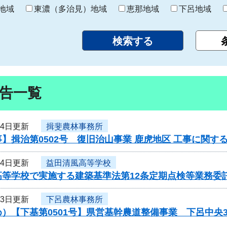
り
地域
東濃（多治見）地域
恵那地域
下呂地域
告一覧
14日更新
揖斐農林事務所
】揖治第0502号 復旧治山事業 鹿虎地区 工事に関す
14日更新
益田清風高等学校
高等学校で実施する建築基準法第12条定期点検等業務委
13日更新
下呂農林事務所
）【下基第0501号】県営基幹農道整備事業 下呂中央