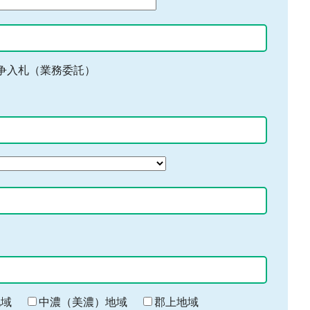
争入札（業務委託）
地域
中濃（美濃）地域
郡上地域