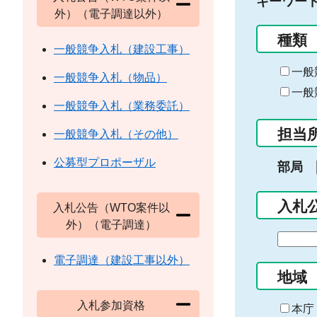
キーワー
外）（電子調達以外）
種類
一般競争入札（建設工事）
一般
一般競争入札（物品）
一般
一般競争入札（業務委託）
担当
一般競争入札（その他）
公募型プロポーザル
部局
入札
入札公告（WTO案件以
外）（電子調達）
期
間
電子調達（建設工事以外）
の
地域
始
入札参加資格
ま
本庁