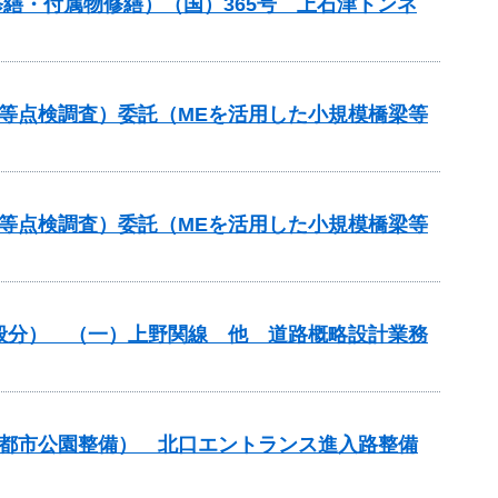
ル修繕・付属物修繕）（国）365号 上石津トンネ
等点検調査）委託（MEを活用した小規模橋梁等
等点検調査）委託（MEを活用した小規模橋梁等
一般分） （一）上野関線 他 道路概略設計業務
（都市公園整備） 北口エントランス進入路整備