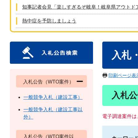
知事記者会見「楽しすぎるぞ岐阜！岐阜県アウトド
熱中症を予防しましょう
本
入札
文
印刷ページ表
入札公告（WTO案件）
入札公
一般競争入札（建設工事）
一般競争入札（建設工事以
電子調達案件は
外）
入札公告（WTO案件以