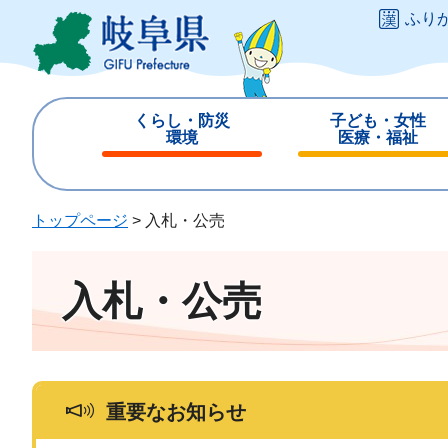
ペ
メ
ふり
ー
ニ
ジ
ュ
の
ー
先
を
くらし・防災
子ども・女性
頭
飛
環境
医療・福祉
で
ば
閉
閉
す
し
じ
じ
。
て
る
る
トップページ
>
入札・公売
本
文
へ
入札・公売
重要なお知らせ