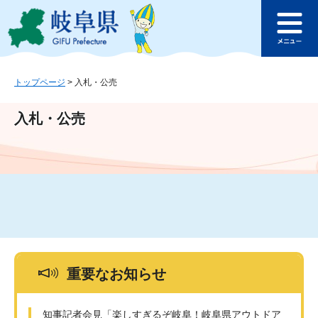
ペ
メ
このページの本文へ
ー
ニ
メ
ジ
ュ
ニ
の
ー
ュ
先
を
ー
頭
飛
トップページ
>
入札・公売
で
ば
す
し
入札・公売
。
て
本
文
へ
重要なお知らせ
知事記者会見「楽しすぎるぞ岐阜！岐阜県アウトドア