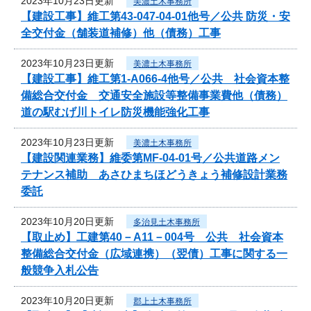
2023年10月23日更新
美濃土木事務所
【建設工事】維工第43-047-04-01他号／公共 防災・安
全交付金（舗装道補修）他（債務）工事
2023年10月23日更新
美濃土木事務所
【建設工事】維工第1-A066-4他号／公共 社会資本整
備総合交付金 交通安全施設等整備事業費他（債務）
道の駅むげ川トイレ防災機能強化工事
2023年10月23日更新
美濃土木事務所
【建設関連業務】維委第MF-04-01号／公共道路メン
テナンス補助 あさひまちほどうきょう補修設計業務
委託
2023年10月20日更新
多治見土木事務所
【取止め】工建第40－A11－004号 公共 社会資本
整備総合交付金（広域連携）（翌債）工事に関する一
般競争入札公告
2023年10月20日更新
郡上土木事務所