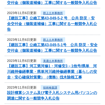
交付金（舗装道補修）工事に関する一般競争入札公告
2023年11月6日更新
郡上土木事務所
【建設工事】公維工第43-049-5-2 号 公共 防災・安
全交付金（舗装道補修）工事に関する一般競争入札公
告
2023年11月6日更新
郡上土木事務所
【建設工事】公維工第43-049-5-1号 公共 防災・安全
交付金（舗装道補修）工事に関する一般競争入札公告
2023年11月6日更新
美濃土木事務所
【建設工事】河工第河修1・河修安3－1他号/県単 河
川維持修繕事業・県単河川維持修繕事業（暮らしの安
全・安心確保対策費）（債務）伐木除根工事
2023年11月6日更新
技術検査課
設計積算システム及び電子入札システム用パソコンの
調達に関する一般競争入札公告