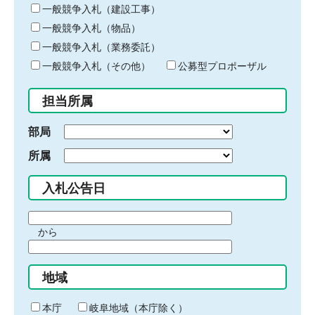
キ
一般競争入札（建設工事）
ー
一般競争入札（物品）
ワ
一般競争入札（業務委託）
ー
ド
一般競争入札（その他）
公募型プロポーザル
を
入
担当所属
力
部局
所属
入札公告日
期
から
間
期
の
間
始
地域
の
ま
終
り
わ
本庁
岐阜地域（本庁除く）