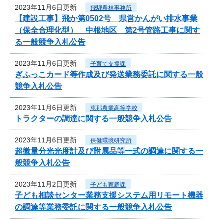
2023年11月6日更新
飛騨農林事務所
【建設工事】飛か第0502号 県営かんがい排水事業
（保全合理化型） 中根地区 第2号管路工事に関す
る一般競争入札公告
2023年11月6日更新
子育て支援課
ぎふっこカード等作成及び発送業務委託に関する一般
競争入札公告
2023年11月6日更新
恵那農業高等学校
トラクターの調達に関する一般競争入札公告
2023年11月6日更新
保健環境研究所
超微量分光光度計及び附属品等一式の調達に関する一
般競争入札公告
2023年11月2日更新
子ども家庭課
子ども相談センター業務支援システム用リモート機器
の調達等業務委託に関する一般競争入札公告