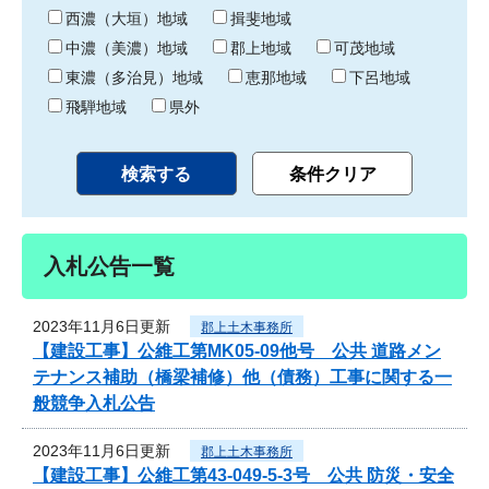
り
西濃（大垣）地域
揖斐地域
中濃（美濃）地域
郡上地域
可茂地域
東濃（多治見）地域
恵那地域
下呂地域
飛騨地域
県外
入札公告一覧
2023年11月6日更新
郡上土木事務所
【建設工事】公維工第MK05-09他号 公共 道路メン
テナンス補助（橋梁補修）他（債務）工事に関する一
般競争入札公告
2023年11月6日更新
郡上土木事務所
【建設工事】公維工第43-049-5-3号 公共 防災・安全