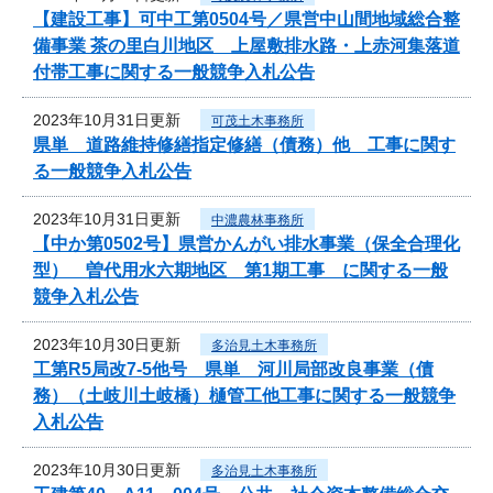
【建設工事】可中工第0504号／県営中山間地域総合整
備事業 茶の里白川地区 上屋敷排水路・上赤河集落道
付帯工事に関する一般競争入札公告
2023年10月31日更新
可茂土木事務所
県単 道路維持修繕指定修繕（債務）他 工事に関す
る一般競争入札公告
2023年10月31日更新
中濃農林事務所
【中か第0502号】県営かんがい排水事業（保全合理化
型） 曽代用水六期地区 第1期工事 に関する一般
競争入札公告
2023年10月30日更新
多治見土木事務所
工第R5局改7-5他号 県単 河川局部改良事業（債
務）（土岐川土岐橋）樋管工他工事に関する一般競争
入札公告
2023年10月30日更新
多治見土木事務所