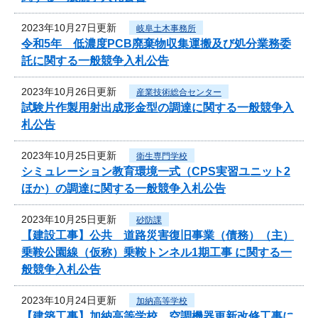
2023年10月27日更新
岐阜土木事務所
令和5年 低濃度PCB廃棄物収集運搬及び処分業務委
託に関する一般競争入札公告
2023年10月26日更新
産業技術総合センター
試験片作製用射出成形金型の調達に関する一般競争入
札公告
2023年10月25日更新
衛生専門学校
シミュレーション教育環境一式（CPS実習ユニット2
ほか）の調達に関する一般競争入札公告
2023年10月25日更新
砂防課
【建設工事】公共 道路災害復旧事業（債務）（主）
乗鞍公園線（仮称）乗鞍トンネル1期工事 に関する一
般競争入札公告
2023年10月24日更新
加納高等学校
【建築工事】加納高等学校 空調機器更新改修工事に