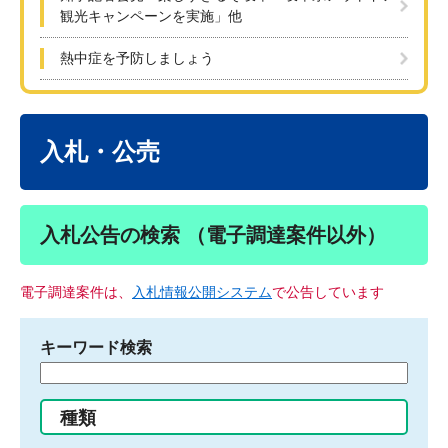
観光キャンペーンを実施」他
熱中症を予防しましょう
本
文
入札・公売
入札公告の検索 （電子調達案件以外）
電子調達案件は、
入札情報公開システム
で公告しています
キーワード検索
検
索
す
種類
る