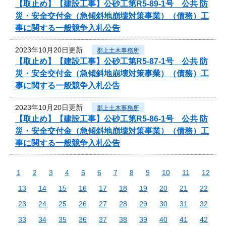
【取止め】【建設工事】公砂工第R5-89-1号 公共 防
災・安全交付金（急傾斜地崩壊対策事業）（債務）工
事に関する一般競争入札公告
2023年10月20日更新
郡上土木事務所
【取止め】【建設工事】公砂工第R5-87-1号 公共 防
災・安全交付金（急傾斜地崩壊対策事業）（債務）工
事に関する一般競争入札公告
2023年10月20日更新
郡上土木事務所
【取止め】【建設工事】公砂工第R5-86-1号 公共 防
災・安全交付金（急傾斜地崩壊対策事業）（債務）工
事に関する一般競争入札公告
1
2
3
4
5
6
7
8
9
10
11
12
13
14
15
16
17
18
19
20
21
22
23
24
25
26
27
28
29
30
31
32
33
34
35
36
37
38
39
40
41
42