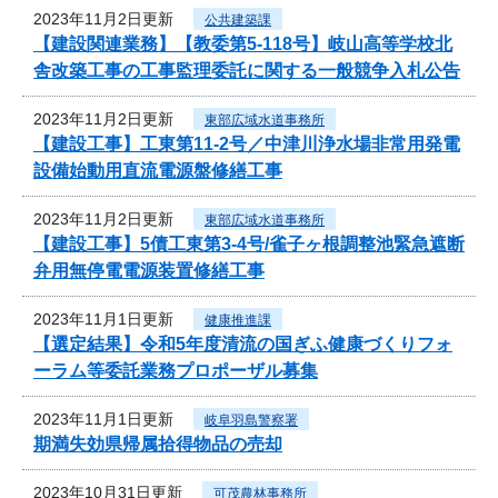
2023年11月2日更新
公共建築課
【建設関連業務】【教委第5-118号】岐山高等学校北
舎改築工事の工事監理委託に関する一般競争入札公告
2023年11月2日更新
東部広域水道事務所
【建設工事】工東第11-2号／中津川浄水場非常用発電
設備始動用直流電源盤修繕工事
2023年11月2日更新
東部広域水道事務所
【建設工事】5債工東第3-4号/雀子ヶ根調整池緊急遮断
弁用無停電電源装置修繕工事
2023年11月1日更新
健康推進課
【選定結果】令和5年度清流の国ぎふ健康づくりフォ
ーラム等委託業務プロポーザル募集
2023年11月1日更新
岐阜羽島警察署
期満失効県帰属拾得物品の売却
2023年10月31日更新
可茂農林事務所