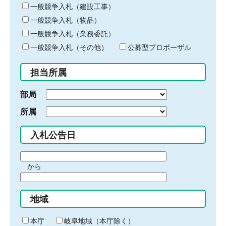
キ
一般競争入札（建設工事）
ー
一般競争入札（物品）
ワ
一般競争入札（業務委託）
ー
ド
一般競争入札（その他）
公募型プロポーザル
を
入
担当所属
力
部局
所属
入札公告日
期
から
間
期
の
間
始
地域
の
ま
終
り
わ
本庁
岐阜地域（本庁除く）