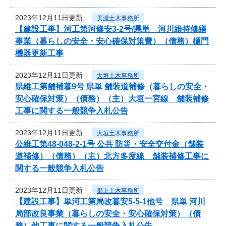
2023年12月11日更新
美濃土木事務所
【建設工事】河工第河修安3-2号/県単 河川維持修繕
事業（暮らしの安全・安心確保対策費）（債務）樋門
機器更新工事
2023年12月11日更新
大垣土木事務所
県維工第舗補暮9号 県単 舗装道補修（暮らしの安全・
安心確保対策）（債務）（主）大垣一宮線 舗装補修
工事に関する一般競争入札公告
2023年12月11日更新
大垣土木事務所
公維工第48-048-2-1号 公共 防災・安全交付金（舗装
道補修）（債務）（主）北方多度線 舗装補修工事に
関する一般競争入札公告
2023年12月11日更新
郡上土木事務所
【建設工事】単河工第局改暮安5-5-1他号 県単 河川
局部改良事業（暮らしの安全・安心確保対策）（債
務）他工事に関する一般競争入札公告