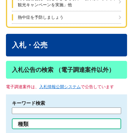
観光キャンペーンを実施」他
熱中症を予防しましょう
本
文
入札・公売
入札公告の検索 （電子調達案件以外）
電子調達案件は、
入札情報公開システム
で公告しています
キーワード検索
検
索
す
種類
る