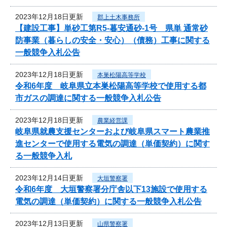
2023年12月18日更新
郡上土木事務所
【建設工事】単砂工第R5-暮安通砂-1号 県単 通常砂
防事業（暮らしの安全・安心）（債務）工事に関する
一般競争入札公告
2023年12月18日更新
本巣松陽高等学校
令和6年度 岐阜県立本巣松陽高等学校で使用する都
市ガスの調達に関する一般競争入札公告
2023年12月18日更新
農業経営課
岐阜県就農支援センターおよび岐阜県スマート農業推
進センターで使用する電気の調達（単価契約）に関す
る一般競争入札
2023年12月14日更新
大垣警察署
令和6年度 大垣警察署分庁舎以下13施設で使用する
電気の調達（単価契約）に関する一般競争入札公告
2023年12月13日更新
山県警察署