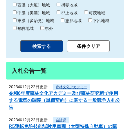
り
西濃（大垣）地域
揖斐地域
中濃（美濃）地域
郡上地域
可茂地域
東濃（多治見）地域
恵那地域
下呂地域
飛騨地域
県外
入札公告一覧
2023年12月22日更新
森林文化アカデミー
令和6年度森林文化アカデミー及び森林研究所で使用
する電気の調達（単価契約）に関する一般競争入札公
告
2023年12月22日更新
会計課
R5運転免許技能試験用車両（大型特殊自動車）の購