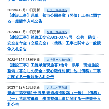
2023年12月19日更新
可茂土木事務所
【建設工事】県単 都市公園事業（翌債）工事に関す
る一般競争入札公告
2023年12月19日更新
揖斐土木事務所
【建設工事】第維工交安A01-037-3号 公共 防災・
安全交付金（交通安全）（債務）工事に関する一般競
争入札公告
2023年12月18日更新
多治見土木事務所
【建設工事】工維単第現施暮3他号 県単 現道施設
整備（暮らしの安全・安心確保対策）他（債務）工事
に関する一般競争入札公告
2023年12月18日更新
大垣土木事務所
県維工第交構1号 県単 現道構造改築（一般）（債務）
（一）荒尾笠縫線 歩道整備工事に関する一般競争入
札公告