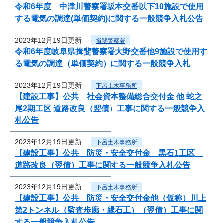
令和6年度 中津川警察署坂本交番以下10施設で使用
する電気の調達(単価契約)に関する一般競争入札公告
2023年12月19日更新
揖斐警察署
令和6年度岐阜県揖斐警察署大野交番他9施設で使用す
る電気の調達（単価契約）に関する一般競争入札
2023年12月19日更新
下呂土木事務所
【建設工事】公共 社会資本整備総合交付金 他 蛇之
尾2期工区 道路改良（翌債）工事に関する一般競争入
札公告
2023年12月19日更新
下呂土木事務所
【建設工事】公共 防災・安全交付金 黒石1工区
道路改良（翌債）工事に関する一般競争入札公告
2023年12月19日更新
下呂土木事務所
【建設工事】公共 防災・安全交付金他（仮称）川上
第2トンネル（監査歩廊・縁石工）（翌債）工事に関
する一般競争入札公告