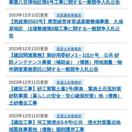
事業八百津地区第6号工事に関する一般競争入札公告
2023年12月12日更新
恵那農林事務所
【恵経第0503号】県営経営体育成基盤整備事業 久保
原地区 ほ場整備第8期工事に関する一般競争入札公
告
2023年12月12日更新
揖斐土木事務所
【建設関連業務】第砂用委砂メ3－1ほか号 公共 砂
防メンテナンス事業（補助金）（債務）用地測量・物
件調査業務委託に関する一般競争入札公告
2023年12月11日更新
美濃土木事務所
【建設工事】砂工第緊土暮1号/県単 緊急土石流対策
砂防事業（暮らしの安全・安心確保対策）他（債務）
土砂撤去工事
2023年12月11日更新
美濃土木事務所
【建設工事】河工第浸水5-9号/公共 浸水対策重点地
域緊急事業他（債務）掘削護岸工事