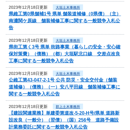
2023年12月18日更新
大垣土木事務所
県維工第0県舗補1号 県単 舗装道補修（0県債）（主）
南濃関ケ原線 舗装補修工事に関する一般競争入札公
告
2023年12月18日更新
大垣土木事務所
県街工第く3号 県単 街路事業（暮らしの安全・安心確
保対策費）（債務）（都）大垣駅北口線 交差点改良
工事に関する一般競争入札公告
2023年12月18日更新
大垣土木事務所
公維工第43-047-2-1号 公共 防災・安全交付金（舗装
道補修）（債務）（一）安八平田線 舗装補修工事に
関する一般競争入札公告
2023年12月18日更新
郡上土木事務所
【建設関連業務】単建委第道改-5-20-H号/県単 道路新
設改良（一般分）（翌債）（国）256号 道路予備設
計業務委託に関する一般競争入札公告