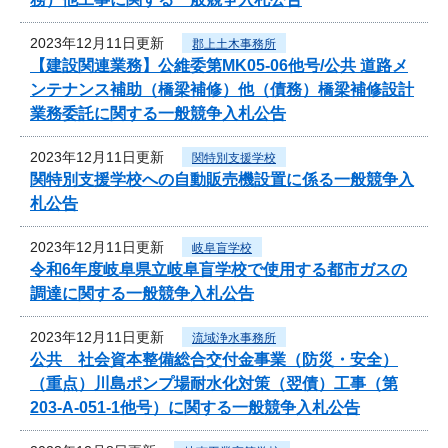
2023年12月11日更新
郡上土木事務所
【建設関連業務】公維委第MK05-06他号/公共 道路メ
ンテナンス補助（橋梁補修）他（債務）橋梁補修設計
業務委託に関する一般競争入札公告
2023年12月11日更新
関特別支援学校
関特別支援学校への自動販売機設置に係る一般競争入
札公告
2023年12月11日更新
岐阜盲学校
令和6年度岐阜県立岐阜盲学校で使用する都市ガスの
調達に関する一般競争入札公告
2023年12月11日更新
流域浄水事務所
公共 社会資本整備総合交付金事業（防災・安全）
（重点）川島ポンプ場耐水化対策（翌債）工事（第
203-A-051-1他号）に関する一般競争入札公告