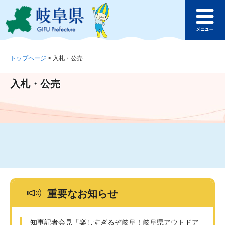
ペ
メ
このページの本文へ
ー
ニ
メ
ジ
ュ
ニ
の
ー
ュ
先
を
ー
頭
飛
トップページ
>
入札・公売
で
ば
す
し
入札・公売
。
て
本
文
へ
重要なお知らせ
知事記者会見「楽しすぎるぞ岐阜！岐阜県アウトドア