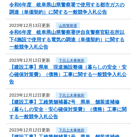
令和6年度 岐阜県山県警察署で使用する都市ガスの
調達（単価契約）に関する一般競争入札公告
2023年12月13日更新
山県警察署
令和6年度 岐阜県山県警察署伊自良警察官駐在所以
下4施設で使用する電気の調達（単価契約）に関する
一般競争入札公告
2023年12月12日更新
下呂土木事務所
【建設工事】県単 現道施設整備（暮らしの安全・安
心確保対策費）（債務）工事に関する一般競争入札公
告
2023年12月12日更新
下呂土木事務所
【建設工事】工維第舗補暮2号 県単 舗装道補修
（暮らしの安全・安心確保対策費）（債務）工事に関
する一般競争入札公告
2023年12月12日更新
下呂土木事務所
【建設工事】工維第舗補暮1号 県単 舗装道補修