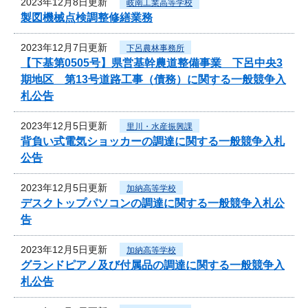
2023年12月8日更新
岐南工業高等学校
製図機械点検調整修繕業務
2023年12月7日更新
下呂農林事務所
【下基第0505号】県営基幹農道整備事業 下呂中央3
期地区 第13号道路工事（債務）に関する一般競争入
札公告
2023年12月5日更新
里川・水産振興課
背負い式電気ショッカーの調達に関する一般競争入札
公告
2023年12月5日更新
加納高等学校
デスクトップパソコンの調達に関する一般競争入札公
告
2023年12月5日更新
加納高等学校
グランドピアノ及び付属品の調達に関する一般競争入
札公告