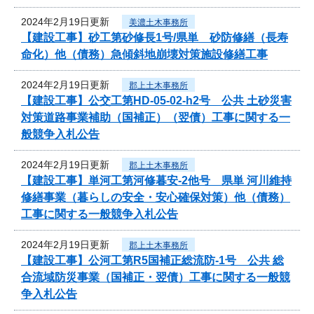
2024年2月19日更新
美濃土木事務所
【建設工事】砂工第砂修長1号/県単 砂防修繕（長寿
命化）他（債務）急傾斜地崩壊対策施設修繕工事
2024年2月19日更新
郡上土木事務所
【建設工事】公交工第HD-05-02-h2号 公共 土砂災害
対策道路事業補助（国補正）（翌債）工事に関する一
般競争入札公告
2024年2月19日更新
郡上土木事務所
【建設工事】単河工第河修暮安-2他号 県単 河川維持
修繕事業（暮らしの安全・安心確保対策）他（債務）
工事に関する一般競争入札公告
2024年2月19日更新
郡上土木事務所
【建設工事】公河工第R5国補正総流防-1号 公共 総
合流域防災事業（国補正・翌債）工事に関する一般競
争入札公告