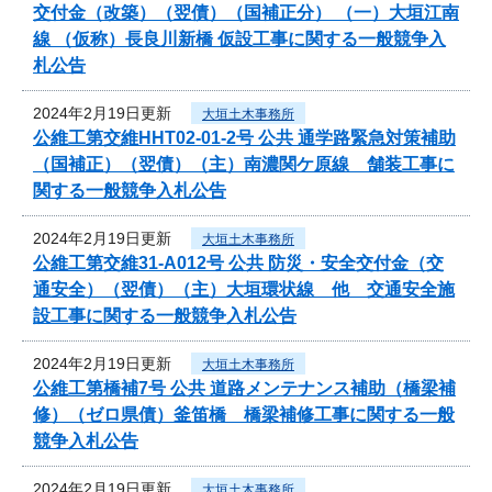
交付金（改築）（翌債）（国補正分） （一）大垣江南
線 （仮称）長良川新橋 仮設工事に関する一般競争入
札公告
2024年2月19日更新
大垣土木事務所
公維工第交維HHT02-01-2号 公共 通学路緊急対策補助
（国補正）（翌債）（主）南濃関ケ原線 舗装工事に
関する一般競争入札公告
2024年2月19日更新
大垣土木事務所
公維工第交維31-A012号 公共 防災・安全交付金（交
通安全）（翌債）（主）大垣環状線 他 交通安全施
設工事に関する一般競争入札公告
2024年2月19日更新
大垣土木事務所
公維工第橋補7号 公共 道路メンテナンス補助（橋梁補
修）（ゼロ県債）釜笛橋 橋梁補修工事に関する一般
競争入札公告
2024年2月19日更新
大垣土木事務所