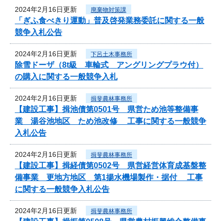
2024年2月16日更新
廃棄物対策課
「ぎふ食べきり運動」普及啓発業務委託に関する一般
競争入札公告
2024年2月16日更新
下呂土木事務所
除雪ドーザ（8t級 車輪式 アングリングプラウ付）
の購入に関する一般競争入札
2024年2月16日更新
揖斐農林事務所
【建設工事】揖池債第0501号 県営ため池等整備事
業 湯谷池地区 ため池改修 工事に関する一般競争
入札公告
2024年2月16日更新
揖斐農林事務所
【建設工事】揖経債第0502号 県営経営体育成基盤整
備事業 更地方地区 第1揚水機場製作・据付 工事
に関する一般競争入札公告
2024年2月16日更新
揖斐農林事務所