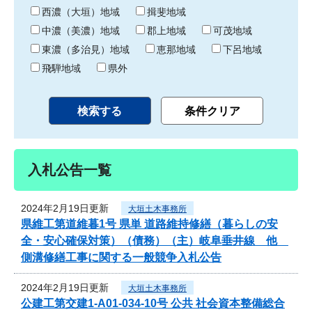
り
西濃（大垣）地域
揖斐地域
中濃（美濃）地域
郡上地域
可茂地域
東濃（多治見）地域
恵那地域
下呂地域
飛騨地域
県外
入札公告一覧
2024年2月19日更新
大垣土木事務所
県維工第道維暮1号 県単 道路維持修繕（暮らしの安
全・安心確保対策）（債務）（主）岐阜垂井線 他
側溝修繕工事に関する一般競争入札公告
2024年2月19日更新
大垣土木事務所
公建工第交建1-A01-034-10号 公共 社会資本整備総合