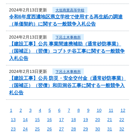
2024年2月13日更新
大垣商業高等学校
令和6年度西濃地区県立学校で使用する再生紙の調達
（単価契約）に関する一般競争入札公告
2024年2月13日更新
下呂土木事務所
【建設工事】公共 事業間連携補助（通常砂防事業）
（国補正）（翌債）コブトチ谷工事に関する一般競争
入札公告
2024年2月13日更新
下呂土木事務所
【建設工事】公共 防災・安全交付金（通常砂防事業）
（国補正）（翌債）和田洞谷工事に関する一般競争入
札公告
1
2
3
4
5
6
7
8
9
10
11
12
13
14
15
16
17
18
19
20
21
22
23
24
25
26
27
28
29
30
31
32