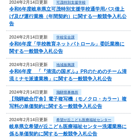
2024年2月14日更新
可茂特別支援学校
令和6年度岐阜県立可茂特別支援学校通学用バス借上
げ及び運行業務（年間契約）に関する一般競争入札公
告
2024年2月14日更新
学校安全課
令和6年度「学校教育ネットパトロール」委託業務に
関する一般競争入札公告
2024年2月14日更新
地域振興課
令和6年度 「『清流の国ぎふ』PRのためのチーム清
流ミナモ派遣業務」に関する一般競争入札公告
2024年2月14日更新
飛騨県事務所
【飛騨総合庁舎】電子複写機（モノクロ・カラー）複
写料の単価契約に関する一般競争入札公告
2024年2月14日更新
希望が丘こども医療福祉センター
岐阜県立希望が丘こども医療福祉センター洗濯業務に
係る単価契約に関する一般競争入札公告