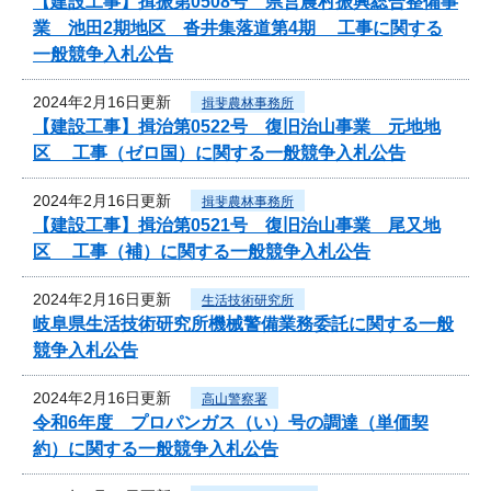
【建設工事】揖振第0508号 県営農村振興総合整備事
業 池田2期地区 沓井集落道第4期 工事に関する
一般競争入札公告
2024年2月16日更新
揖斐農林事務所
【建設工事】揖治第0522号 復旧治山事業 元地地
区 工事（ゼロ国）に関する一般競争入札公告
2024年2月16日更新
揖斐農林事務所
【建設工事】揖治第0521号 復旧治山事業 尾又地
区 工事（補）に関する一般競争入札公告
2024年2月16日更新
生活技術研究所
岐阜県生活技術研究所機械警備業務委託に関する一般
競争入札公告
2024年2月16日更新
高山警察署
令和6年度 プロパンガス（い）号の調達（単価契
約）に関する一般競争入札公告