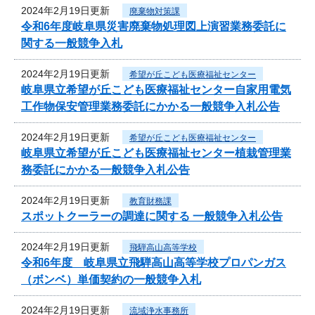
2024年2月19日更新
廃棄物対策課
令和6年度岐阜県災害廃棄物処理図上演習業務委託に
関する一般競争入札
2024年2月19日更新
希望が丘こども医療福祉センター
岐阜県立希望が丘こども医療福祉センター自家用電気
工作物保安管理業務委託にかかる一般競争入札公告
2024年2月19日更新
希望が丘こども医療福祉センター
岐阜県立希望が丘こども医療福祉センター植栽管理業
務委託にかかる一般競争入札公告
2024年2月19日更新
教育財務課
スポットクーラーの調達に関する 一般競争入札公告
2024年2月19日更新
飛騨高山高等学校
令和6年度 岐阜県立飛騨高山高等学校プロパンガス
（ボンベ）単価契約の一般競争入札
2024年2月19日更新
流域浄水事務所