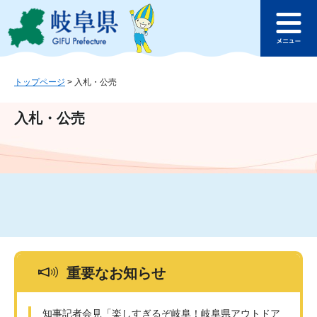
ペ
メ
このページの本文へ
ー
ニ
メ
ジ
ュ
ニ
の
ー
ュ
先
を
ー
頭
飛
トップページ
>
入札・公売
で
ば
す
し
入札・公売
。
て
本
文
へ
重要なお知らせ
知事記者会見「楽しすぎるぞ岐阜！岐阜県アウトドア