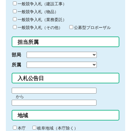
キ
一般競争入札（建設工事）
ー
一般競争入札（物品）
ワ
一般競争入札（業務委託）
ー
ド
一般競争入札（その他）
公募型プロポーザル
を
入
担当所属
力
部局
所属
入札公告日
期
から
間
期
の
間
始
地域
の
ま
終
り
わ
本庁
岐阜地域（本庁除く）