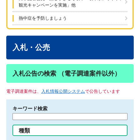
観光キャンペーンを実施」他
熱中症を予防しましょう
本
文
入札・公売
入札公告の検索 （電子調達案件以外）
電子調達案件は、
入札情報公開システム
で公告しています
キーワード検索
検
索
す
種類
る