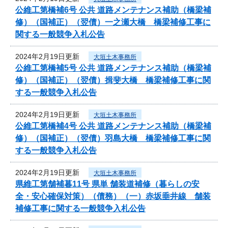
公維工第橋補6号 公共 道路メンテナンス補助（橋梁補
修）（国補正）（翌債）一之瀬大橋 橋梁補修工事に
関する一般競争入札公告
2024年2月19日更新
大垣土木事務所
公維工第橋補5号 公共 道路メンテナンス補助（橋梁補
修）（国補正）（翌債）揖斐大橋 橋梁補修工事に関
する一般競争入札公告
2024年2月19日更新
大垣土木事務所
公維工第橋補4号 公共 道路メンテナンス補助（橋梁補
修）（国補正）（翌債）羽島大橋 橋梁補修工事に関
する一般競争入札公告
2024年2月19日更新
大垣土木事務所
県維工第舗補暮11号 県単 舗装道補修（暮らしの安
全・安心確保対策）（債務）（一）赤坂垂井線 舗装
補修工事に関する一般競争入札公告