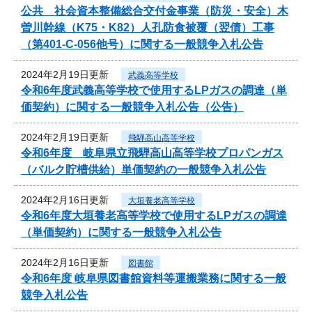
公共 社会資本整備総合交付金事業（防災・安全）木
曽川幹線（K75・K82）人孔防食被覆（翌債）工事
（第401-C-056他号）に関する一般競争入札公告
2024年2月19日更新
武義高等学校
令和6年度武義高等学校で使用するLPガスの調達（単
価契約）に関する一般競争入札公告（公告）
2024年2月19日更新
飛騨高山高等学校
令和6年度 岐阜県立飛騨高山高等学校プロパンガス
（バルク貯槽供給）単価契約の一般競争入札公告
2024年2月16日更新
大垣養老高等学校
令和6年度大垣養老高等学校で使用するLPガスの調達
（単価契約）に関する一般競争入札公告
2024年2月16日更新
図書館
令和6年度 岐阜県図書館資料等運搬業務に関する一般
競争入札公告