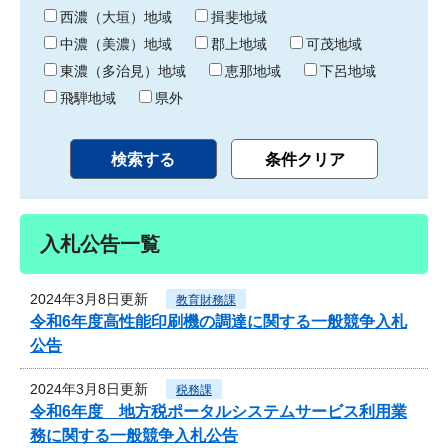
り
西濃（大垣）地域
揖斐地域
中濃（美濃）地域
郡上地域
可茂地域
東濃（多治見）地域
恵那地域
下呂地域
飛騨地域
県外
入札公告一覧
2024年3月8日更新
教育財務課
令和6年度高性能印刷機の調達に関する一般競争入札
公告
2024年3月8日更新
税務課
令和6年度 地方税ポータルシステムサービス利用業
務に関する一般競争入札公告