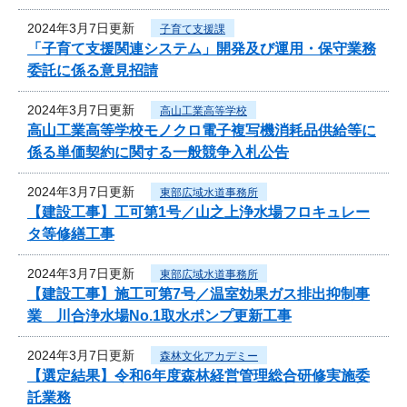
2024年3月7日更新
子育て支援課
「子育て支援関連システム」開発及び運用・保守業務
委託に係る意見招請
2024年3月7日更新
高山工業高等学校
高山工業高等学校モノクロ電子複写機消耗品供給等に
係る単価契約に関する一般競争入札公告
2024年3月7日更新
東部広域水道事務所
【建設工事】工可第1号／山之上浄水場フロキュレー
タ等修繕工事
2024年3月7日更新
東部広域水道事務所
【建設工事】施工可第7号／温室効果ガス排出抑制事
業 川合浄水場No.1取水ポンプ更新工事
2024年3月7日更新
森林文化アカデミー
【選定結果】令和6年度森林経営管理総合研修実施委
託業務