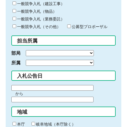
キ
一般競争入札（建設工事）
ー
一般競争入札（物品）
ワ
一般競争入札（業務委託）
ー
ド
一般競争入札（その他）
公募型プロポーザル
を
入
担当所属
力
部局
所属
入札公告日
期
から
間
期
の
間
始
地域
の
ま
終
り
わ
本庁
岐阜地域（本庁除く）