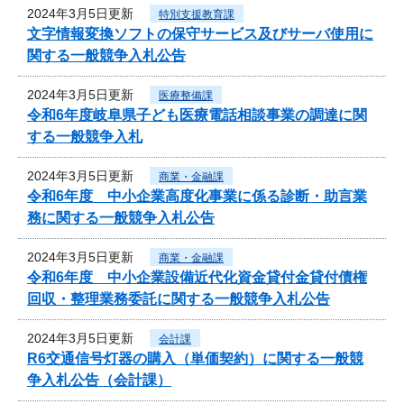
2024年3月5日更新
特別支援教育課
文字情報変換ソフトの保守サービス及びサーバ使用に
関する一般競争入札公告
2024年3月5日更新
医療整備課
令和6年度岐阜県子ども医療電話相談事業の調達に関
する一般競争入札
2024年3月5日更新
商業・金融課
令和6年度 中小企業高度化事業に係る診断・助言業
務に関する一般競争入札公告
2024年3月5日更新
商業・金融課
令和6年度 中小企業設備近代化資金貸付金貸付債権
回収・整理業務委託に関する一般競争入札公告
2024年3月5日更新
会計課
R6交通信号灯器の購入（単価契約）に関する一般競
争入札公告（会計課）