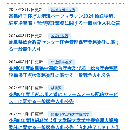
2024年3月7日更新
地域スポーツ課
高橋尚子杯ぎふ清流ハーフマラソン2024 輸送場所、
駐車場警備・管理委託業務に関する一般競争入札公告
2024年3月7日更新
教育研修課
岐阜県総合教育センター庁舎管理保守業務委託に関す
る一般競争入札
2024年3月6日更新
中濃県事務所
令和6年度岐阜県中濃総合庁舎及び郡上総合庁舎空調
設備保守点検業務委託に関する一般競争入札公告
2024年3月6日更新
砂防課
令和6年度「ぎふ川と道のアラームメール配信サービ
ス」に関する一般競争入札公告
2024年3月6日更新
情報科学芸術大学院大学
令和6年度情報科学芸術大学院大学学生寮管理人業務
委託に関する一般競争入札公告【入札終了しました】