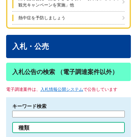
観光キャンペーンを実施」他
熱中症を予防しましょう
本
文
入札・公売
入札公告の検索 （電子調達案件以外）
電子調達案件は、
入札情報公開システム
で公告しています
キーワード検索
検
索
す
種類
る