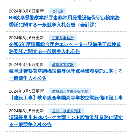
2024年3月6日更新
会計課
R6岐阜県警察本部庁舎非常用発電設備保守点検業務
委託に関する一般競争入札公告（会計課）
2024年3月6日更新
恵那県事務所
令和6年度恵那総合庁舎エレベーター設備保守点検業
務委託に関する一般競争入札公告
2024年3月5日更新
岐阜北警察署
岐阜北警察署空調機設備等保守点検業務委託に関する
一般競争入札公告
2024年3月5日更新
岐阜総合学園高等学校
【建設工事】岐阜総合学園高等学校空調設備移設工事
2024年3月5日更新
里川・水産振興課
清流長良川あゆパーク大型テント設置委託業務に関す
る一般競争入札公告