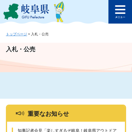
ペ
メ
このページの本文へ
ー
ニ
メ
ジ
ュ
ニ
の
ー
ュ
先
を
ー
頭
飛
トップページ
>
入札・公売
で
ば
す
し
入札・公売
。
て
本
文
へ
重要なお知らせ
知事記者会見「楽しすぎるぞ岐阜！岐阜県アウトドア