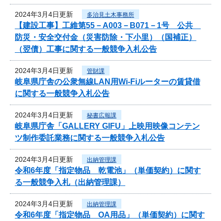
2024年3月4日更新
多治見土木事務所
【建設工事】工維第55－A003－B071－1号 公共
防災・安全交付金（災害防除・下小里）（国補正）
（翌債）工事に関する一般競争入札公告
2024年3月4日更新
管財課
岐阜県庁舎の公衆無線LAN用Wi-Fiルーターの賃貸借
に関する一般競争入札公告
2024年3月4日更新
秘書広報課
岐阜県庁舎「GALLERY GIFU」上映用映像コンテン
ツ制作委託業務に関する一般競争入札公告
2024年3月4日更新
出納管理課
令和6年度「指定物品 乾電池」（単価契約）に関す
る一般競争入札（出納管理課）
2024年3月4日更新
出納管理課
令和6年度「指定物品 OA用品」（単価契約）に関す