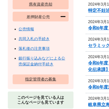
2024年3月
県有資産売却
特定不妊
差押財産公売
2024年3月
令和6年度
公売情報
共同入札の手続き
2024年3月
セラミッ
落札後の注意事項
2024年3月
銀行振り込みなどによる公
令和6年
売保証金納付手続き
化伝承課
指定管理者の募集
2024年3月
令和6年
このページを見ている人は
2024年3月
こんなページも見ています
岐阜県立