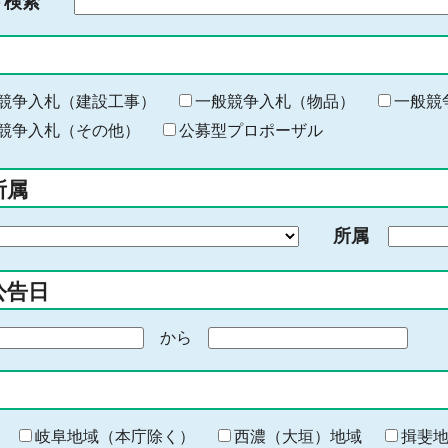
ド検索
検
索
す
る
キ
競争入札（建設工事）
一般競争入札（物品）
一般競
ー
競争入札（その他）
公募型プロポーザル
ワ
ー
所属
ド
を
所属
入
力
公告日
から
期
間
の
終
わ
岐阜地域（本庁除く）
西濃（大垣）地域
揖斐