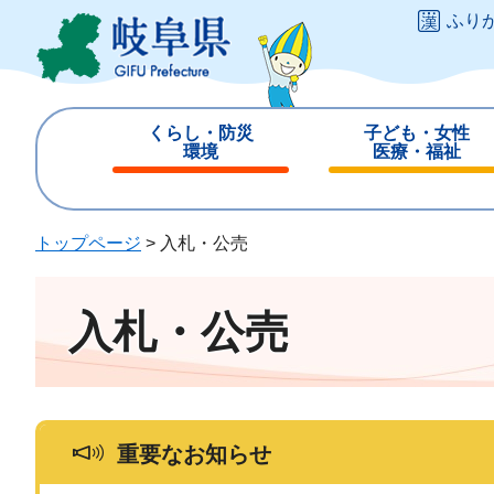
ペ
メ
ふり
ー
ニ
ジ
ュ
の
ー
先
を
くらし・防災
子ども・女性
頭
飛
環境
医療・福祉
で
ば
閉
閉
す
し
じ
じ
。
て
る
る
トップページ
>
入札・公売
本
文
へ
入札・公売
重要なお知らせ