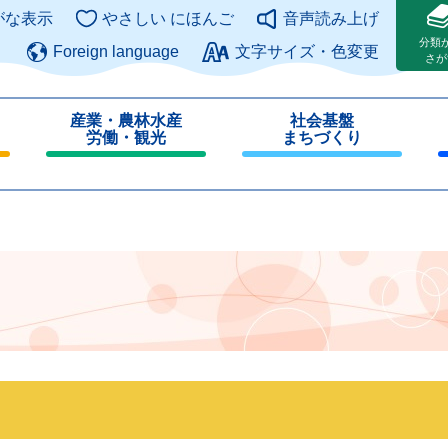
このページの本文へ
がな表示
やさしい にほんご
音声読み上げ
分類
Foreign language
文字サイズ・色変更
さが
産業・農林水産
社会基盤
労働・観光
まちづくり
閉
閉
じ
じ
る
る