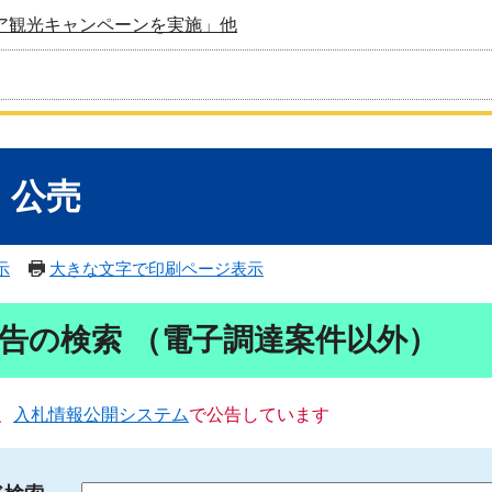
ア観光キャンペーンを実施」他
・公売
示
大きな文字で印刷ページ表示
告の検索 （電子調達案件以外）
、
入札情報公開システム
で公告しています