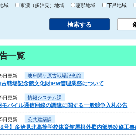
り
地域
東濃（多治見）地域
恵那地域
下呂地域
告一覧
15日更新
岐阜関ケ原古戦場記念館
古戦場記念館文化財IPM管理業務について
15日更新
情報システム課
議用モバイル通信回線の調達に関する一般競争入札公告
15日更新
公共建築課
6-2号】多治見北高等学校体育館屋根外壁内部等改修工