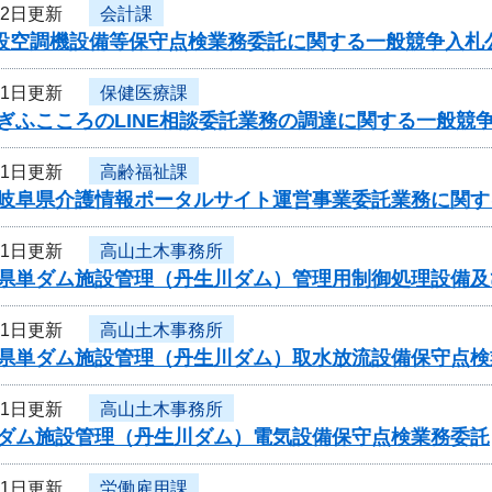
12日更新
会計課
施設空調機設備等保守点検業務委託に関する一般競争入札
11日更新
保健医療課
ぎふこころのLINE相談委託業務の調達に関する一般競
11日更新
高齢福祉課
度岐阜県介護情報ポータルサイト運営事業委託業務に関す
11日更新
高山土木事務所
度県単ダム施設管理（丹生川ダム）管理用制御処理設備
11日更新
高山土木事務所
度県単ダム施設管理（丹生川ダム）取水放流設備保守点検
11日更新
高山土木事務所
度ダム施設管理（丹生川ダム）電気設備保守点検業務委託
11日更新
労働雇用課