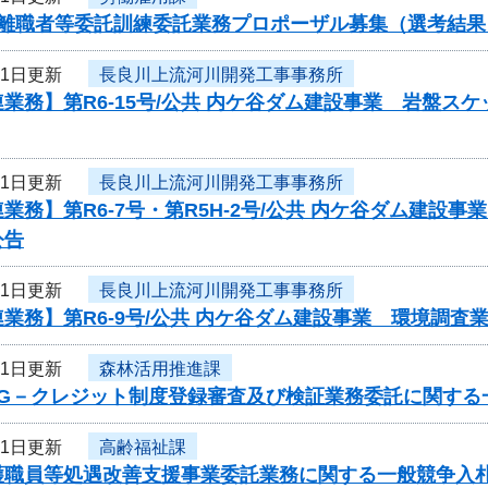
度離職者等委託訓練委託業務プロポーザル募集（選考結果
11日更新
長良川上流河川開発工事事務所
業務】第R6-15号/公共 内ケ谷ダム建設事業 岩盤ス
11日更新
長良川上流河川開発工事事務所
業務】第R6-7号・第R5H-2号/公共 内ケ谷ダム建
公告
11日更新
長良川上流河川開発工事事務所
業務】第R6-9号/公共 内ケ谷ダム建設事業 環境調
11日更新
森林活用推進課
度G－クレジット制度登録審査及び検証業務委託に関する
11日更新
高齢福祉課
護職員等処遇改善支援事業委託業務に関する一般競争入