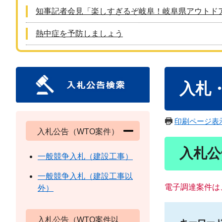
知事記者会見「楽しすぎるぞ岐阜！岐阜県アウトド
熱中症を予防しましょう
本
入札
文
印刷ページ表
入札公告（WTO案件）
入札公
一般競争入札（建設工事）
一般競争入札（建設工事以
電子調達案件は
外）
入札公告（WTO案件以