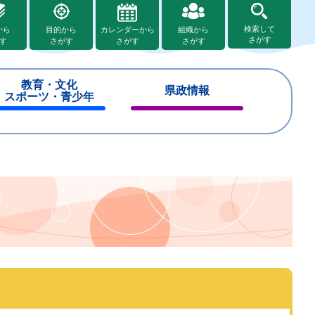
検索して
から
目的から
カレンダーから
組織から
さがす
す
さがす
さがす
さがす
教育・文化
県政情報
スポーツ・青少年
閉
閉
じ
じ
る
る