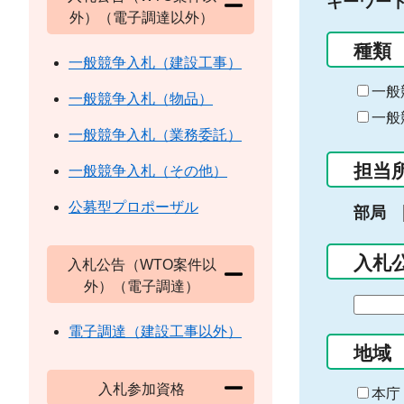
キーワー
外）（電子調達以外）
種類
一般競争入札（建設工事）
一般
一般競争入札（物品）
一般
一般競争入札（業務委託）
担当
一般競争入札（その他）
公募型プロポーザル
部局
入札
入札公告（WTO案件以
外）（電子調達）
期
間
電子調達（建設工事以外）
の
地域
始
入札参加資格
ま
本庁