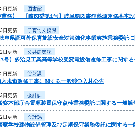
13日更新
図書館
連業務】 【岐図委第1号】岐阜県図書館熱源改修基本
13日更新
子育て支援課
度岐阜県認可外保育施設安全対策強化事業実施業務委託
12日更新
公共建築課
6-3号】多治見工業高等学校受変電設備改修工事に関す
12日更新
管財課
構内歩道改修工事に関する一般競争入札公告
12日更新
会計課
県警察本部庁舎電源装置保守点検業務委託に関する一般競
12日更新
会計課
県警察学校建物設備管理及び定期保守業務委託に関する一