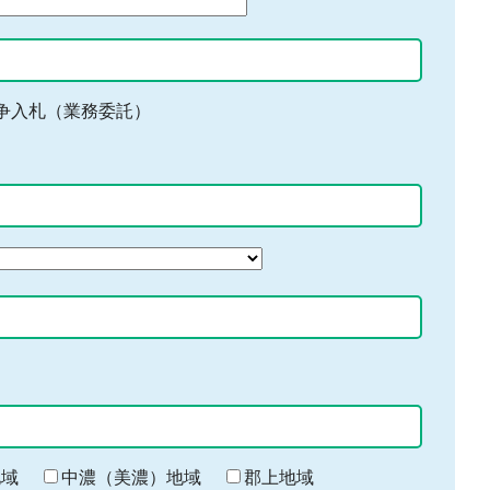
争入札（業務委託）
地域
中濃（美濃）地域
郡上地域