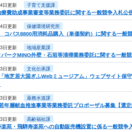
14日更新
子育て支援課
治療費助成事業審査等業務委託に関する一般競争入札公
14日更新
保健環境研究所
 コバス8800用消耗品購入（単価契約）に関する一般
13日更新
地域産業課
クパークMINO外壁・石垣等清掃業務委託に関する一般
13日更新
文化伝承課
度「地芝居大国ぎふWebミュージアム」ウェブサイト保
】
13日更新
薬務水道課
度若年層献血推進事業等業務委託プロポーザル募集【選定
13日更新
高齢福祉課
寿楽苑・飛騨寿楽苑への自動販売機設置に係る一般競争