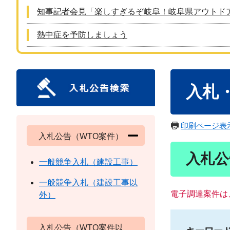
知事記者会見「楽しすぎるぞ岐阜！岐阜県アウトド
熱中症を予防しましょう
本
入札
文
印刷ページ表
入札公告（WTO案件）
入札公
一般競争入札（建設工事）
一般競争入札（建設工事以
電子調達案件は
外）
入札公告（WTO案件以