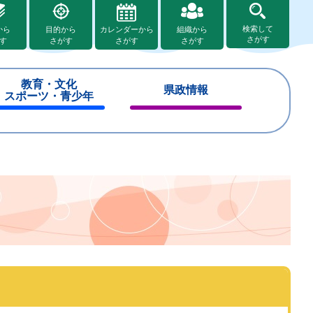
検索して
から
目的から
カレンダーから
組織から
さがす
す
さがす
さがす
さがす
教育・文化
県政情報
スポーツ・青少年
閉
閉
じ
じ
る
る