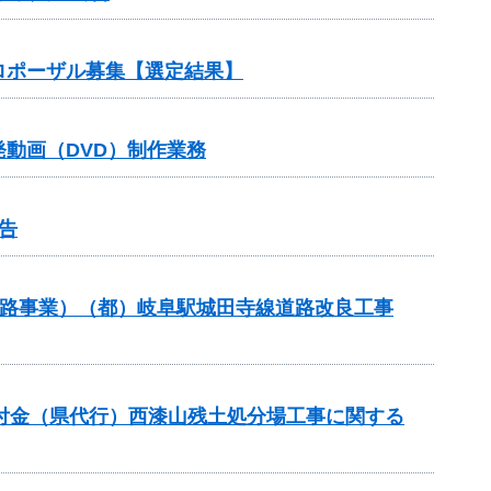
ロポーザル募集【選定結果】
動画（DVD）制作業務
告
（街路事業）（都）岐阜駅城田寺線道路改良工事
進交付金（県代行）西漆山残土処分場工事に関する