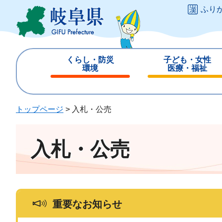
ペ
メ
ふり
ー
ニ
ジ
ュ
の
ー
先
を
くらし・防災
子ども・女性
頭
飛
環境
医療・福祉
で
ば
閉
閉
す
し
じ
じ
。
て
る
る
トップページ
>
入札・公売
本
文
へ
入札・公売
重要なお知らせ