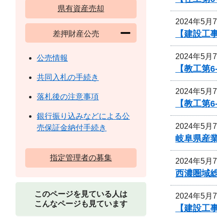
県有資産売却
2024年5月
【建設工
差押財産公売
2024年5月
公売情報
【教工第6
共同入札の手続き
2024年5月
落札後の注意事項
【教工第6
銀行振り込みなどによる公
2024年5月
売保証金納付手続き
岐阜県産
指定管理者の募集
2024年5月
西濃圏域
このページを見ている人は
2024年5月
こんなページも見ています
【建設工事