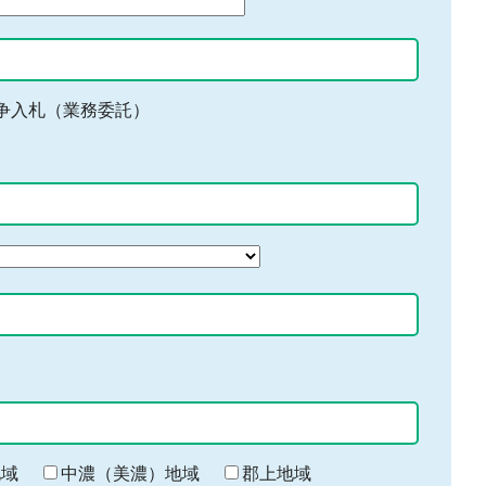
争入札（業務委託）
地域
中濃（美濃）地域
郡上地域