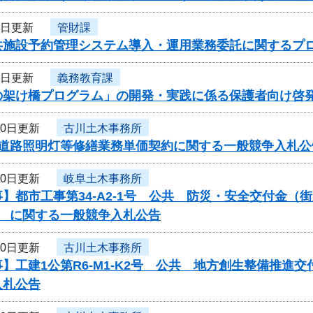
1日更新
管財課
共施設予約管理システム導入・運用業務委託に関するプ
1日更新
義務教育課
の架け橋プログラム」の開発・実践に係る保護者向け啓発
30日更新
古川土木事務所
度道路照明灯等修繕業務単価契約に関する一般競争入札公
30日更新
岐阜土木事務所
】都市工事第34-A2-1号 公共 防災・安全交付金
） に関する一般競争入札公告
30日更新
古川土木事務所
】工建1公第R6-M1-K2号 公共 地方創生整備推
入札公告