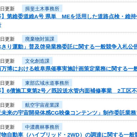
7日更新
揖斐土木事務所
事】第維委道維A号 県単 MEを活用した道路点検・維
告
7日更新
廃棄物対策課
べきり運動」普及啓発業務委託に関する一般競争入札公
2日更新
文化創造課
西万博における岐阜県催事実施計画策定業務に関する一
2日更新
東部広域水道事務所
事】6債施工東第2号／既設送水管内面補修事業 2工区
1日更新
航空宇宙産業課
近未来の宇宙開発体感CG映像コンテンツ」制作委託業務
1日更新
中濃農林事務所
貨物自動車（ハイブリッド・2WD）の調達に関する一般