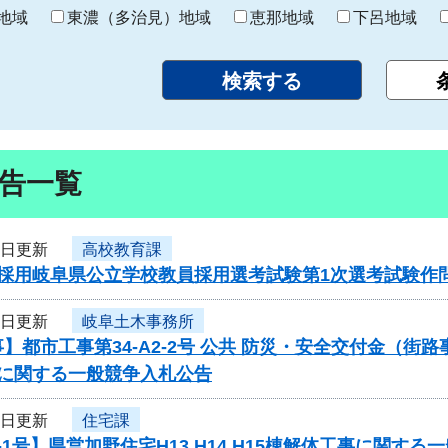
り
地域
東濃（多治見）地域
恵那地域
下呂地域
告一覧
7日更新
高校教育課
度採用岐阜県公立学校教員採用選考試験第1次選考試験作
7日更新
岐阜土木事務所
】都市工事第34-A2-2号 公共 防災・安全交付金（
）に関する一般競争入札公告
7日更新
住宅課
-1号】県営加野住宅H13,H14,H15棟解体工事に関す