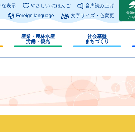
このページの本文へ
がな表示
やさしい にほんご
音声読み上げ
分類
Foreign language
文字サイズ・色変更
さが
産業・農林水産
社会基盤
労働・観光
まちづくり
閉
閉
じ
じ
る
る