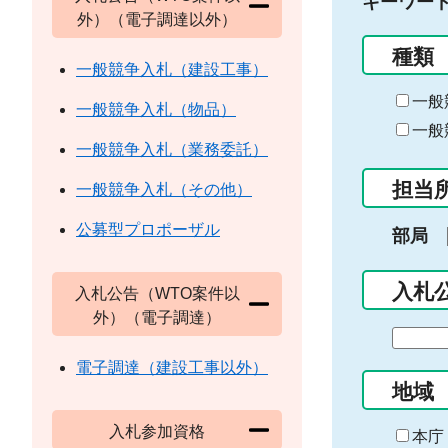
キーワー
外）（電子調達以外）
種類
一般競争入札（建設工事）
一般
一般競争入札（物品）
一般
一般競争入札（業務委託）
担当
一般競争入札（その他）
公募型プロポーザル
部局
入札
入札公告（WTO案件以
外）（電子調達）
期
間
電子調達（建設工事以外）
の
地域
始
入札参加資格
ま
本庁