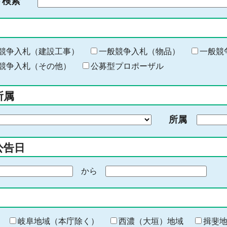
ド検索
検
索
す
る
キ
競争入札（建設工事）
一般競争入札（物品）
一般競
ー
競争入札（その他）
公募型プロポーザル
ワ
ー
所属
ド
を
所属
入
力
公告日
から
期
間
の
終
わ
岐阜地域（本庁除く）
西濃（大垣）地域
揖斐