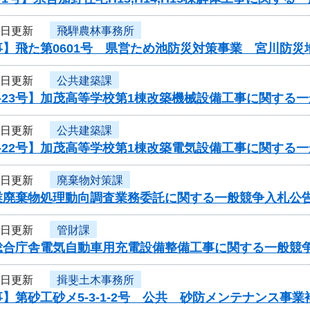
7日更新
飛騨農林事務所
事】飛た第0601号 県営ため池防災対策事業 宮川防災
7日更新
公共建築課
-23号】加茂高等学校第1棟改築機械設備工事に関する
7日更新
公共建築課
-22号】加茂高等学校第1棟改築電気設備工事に関する
7日更新
廃棄物対策課
業廃棄物処理動向調査業務委託に関する一般競争入札公
7日更新
管財課
総合庁舎電気自動車用充電設備整備工事に関する一般競
7日更新
揖斐土木事務所
】第砂工砂メ5-3-1-2号 公共 砂防メンテナンス事