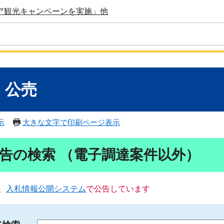
ア観光キャンペーンを実施」他
・公売
示
大きな文字で印刷ページ表示
告の検索 （電子調達案件以外）
、
入札情報公開システム
で公告しています