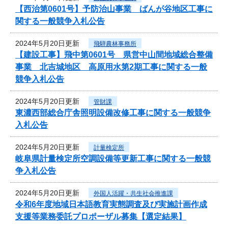
【西治第0601号】予防治山事業 ばんが谷地区工事に
関する一般競争入札公告
2024年5月20日更新
飛騨農林事務所
【建設工事】飛中第0601号 県営中山間地域総合整備
事業 北吉城地区 高原用水第2期工事に関する一般
競争入札公告
2024年5月20日更新
管財課
東濃西部総合庁舎照明設備改修工事に関する一般競争
入札公告
2024年5月20日更新
計量検定所
岐阜県計量検定所空調設備等更新工事に関する一般競
争入札公告
2024年5月20日更新
外国人活躍・共生社会推進課
令和6年度地域日本語教育実態調査及び実施計画作成
支援等業務委託プロポーザル募集【選定結果】