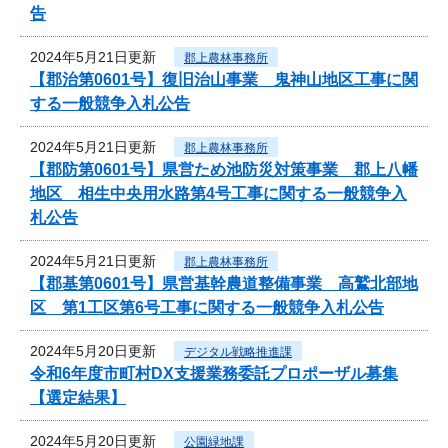
告
2024年5月21日更新
郡上農林事務所
【郡治第0601号】復旧治山事業 鬼神山地区工事に関
する一般競争入札公告
2024年5月21日更新
郡上農林事務所
【郡防第0601号】県営ため池防災対策事業 郡上八幡
地区 相生中央用水路第4号工事に関する一般競争入
札公告
2024年5月21日更新
郡上農林事務所
【郡基第0601号】県営基幹農道整備事業 高鷲北部地
区 第1工区第6号工事に関する一般競争入札公告
2024年5月20日更新
デジタル戦略推進課
令和6年度市町村DX支援業務委託プロポーザル募集
【選定結果】
2024年5月20日更新
公園緑地課