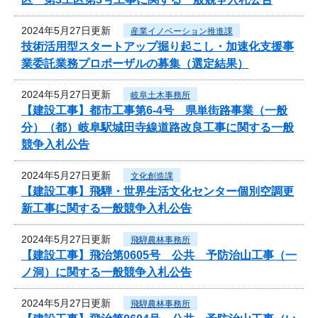
2024年5月27日更新
産業イノベーション推進課
技術活用型スタートアップ掘り起こし・加速化支援事
業委託業務プロポーザルの募集（選定結果）
2024年5月27日更新
岐阜土木事務所
【建設工事】都市工事第6-4号 県単街路事業（一般
分）（都）岐阜駅城田寺線道路改良工事に関する一般
競争入札公告
2024年5月27日更新
文化創造課
【建設工事】飛騨・世界生活文化センター個別空調更
新工事に関する一般競争入札公告
2024年5月27日更新
飛騨農林事務所
【建設工事】飛治第0605号 公共 予防治山工事（一
ノ洞）に関する一般競争入札公告
2024年5月27日更新
飛騨農林事務所