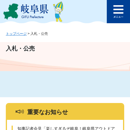
ペ
メ
このページの本文へ
ー
ニ
メ
ジ
ュ
ニ
の
ー
ュ
先
を
ー
頭
飛
トップページ
>
入札・公売
で
ば
す
し
入札・公売
。
て
本
文
へ
重要なお知らせ
知事記者会見「楽しすぎるぞ岐阜！岐阜県アウトドア