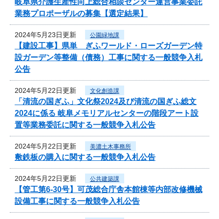
岐阜県介護生産性向上総合相談センター運営事業委託
業務プロポーザルの募集【選定結果】
2024年5月23日更新
公園緑地課
【建設工事】県単 ぎふワールド・ローズガーデン特
設ガーデン等整備（債務）工事に関する一般競争入札
公告
2024年5月22日更新
文化創造課
「清流の国ぎふ」文化祭2024及び清流の国ぎふ総文
2024に係る 岐阜メモリアルセンターの階段アート設
置等業務委託に関する一般競争入札公告
2024年5月22日更新
美濃土木事務所
敷鉄板の購入に関する一般競争入札公告
2024年5月22日更新
公共建築課
【管工第6-30号】可茂総合庁舎本館棟等内部改修機械
設備工事に関する一般競争入札公告