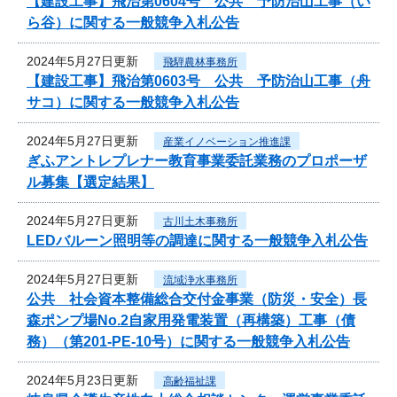
【建設工事】飛治第0604号 公共 予防治山工事（い
ら谷）に関する一般競争入札公告
2024年5月27日更新
飛騨農林事務所
【建設工事】飛治第0603号 公共 予防治山工事（舟
サコ）に関する一般競争入札公告
2024年5月27日更新
産業イノベーション推進課
ぎふアントレプレナー教育事業委託業務のプロポーザ
ル募集【選定結果】
2024年5月27日更新
古川土木事務所
LEDバルーン照明等の調達に関する一般競争入札公告
2024年5月27日更新
流域浄水事務所
公共 社会資本整備総合交付金事業（防災・安全）長
森ポンプ場No.2自家用発電装置（再構築）工事（債
務）（第201-PE-10号）に関する一般競争入札公告
2024年5月23日更新
高齢福祉課