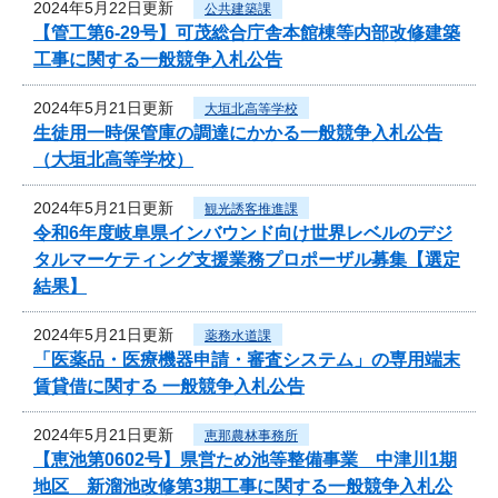
2024年5月22日更新
公共建築課
【管工第6-29号】可茂総合庁舎本館棟等内部改修建築
工事に関する一般競争入札公告
2024年5月21日更新
大垣北高等学校
生徒用一時保管庫の調達にかかる一般競争入札公告
（大垣北高等学校）
2024年5月21日更新
観光誘客推進課
令和6年度岐阜県インバウンド向け世界レベルのデジ
タルマーケティング支援業務プロポーザル募集【選定
結果】
2024年5月21日更新
薬務水道課
「医薬品・医療機器申請・審査システム」の専用端末
賃貸借に関する 一般競争入札公告
2024年5月21日更新
恵那農林事務所
【恵池第0602号】県営ため池等整備事業 中津川1期
地区 新溜池改修第3期工事に関する一般競争入札公