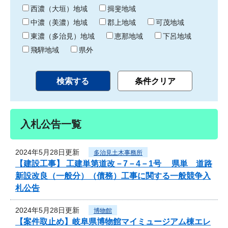
り
西濃（大垣）地域
揖斐地域
中濃（美濃）地域
郡上地域
可茂地域
東濃（多治見）地域
恵那地域
下呂地域
飛騨地域
県外
入札公告一覧
2024年5月28日更新
多治見土木事務所
【建設工事】 工建単第道改－7－4－1号 県単 道路
新設改良（一般分）（債務）工事に関する一般競争入
札公告
2024年5月28日更新
博物館
【案件取止め】岐阜県博物館マイミュージアム棟エレ