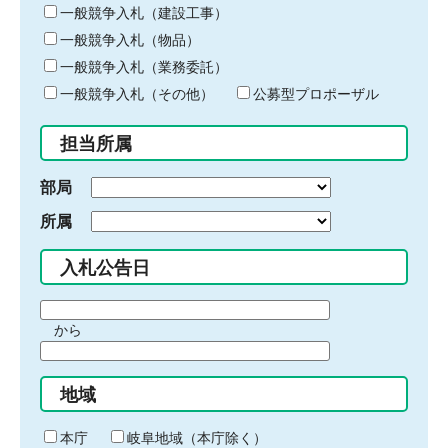
キ
一般競争入札（建設工事）
ー
一般競争入札（物品）
ワ
一般競争入札（業務委託）
ー
ド
一般競争入札（その他）
公募型プロポーザル
を
入
担当所属
力
部局
所属
入札公告日
期
から
間
期
の
間
始
地域
の
ま
終
り
わ
本庁
岐阜地域（本庁除く）