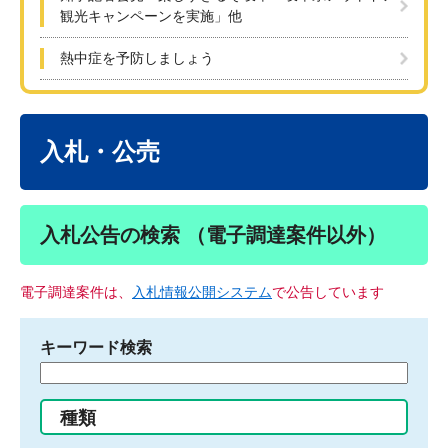
観光キャンペーンを実施」他
熱中症を予防しましょう
本
文
入札・公売
入札公告の検索 （電子調達案件以外）
電子調達案件は、
入札情報公開システム
で公告しています
キーワード検索
検
索
す
種類
る