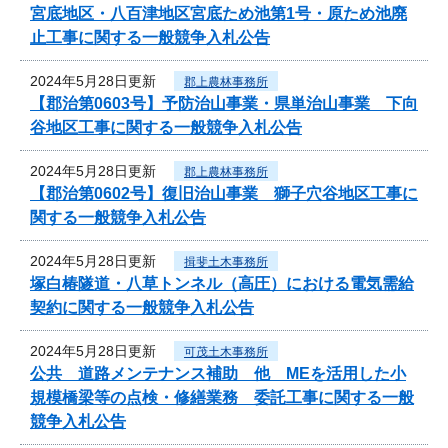
宮底地区・八百津地区宮底ため池第1号・原ため池廃
止工事に関する一般競争入札公告
2024年5月28日更新
郡上農林事務所
【郡治第0603号】予防治山事業・県単治山事業 下向
谷地区工事に関する一般競争入札公告
2024年5月28日更新
郡上農林事務所
【郡治第0602号】復旧治山事業 獅子穴谷地区工事に
関する一般競争入札公告
2024年5月28日更新
揖斐土木事務所
塚白椿隧道・八草トンネル（高圧）における電気需給
契約に関する一般競争入札公告
2024年5月28日更新
可茂土木事務所
公共 道路メンテナンス補助 他 MEを活用した小
規模橋梁等の点検・修繕業務 委託工事に関する一般
競争入札公告