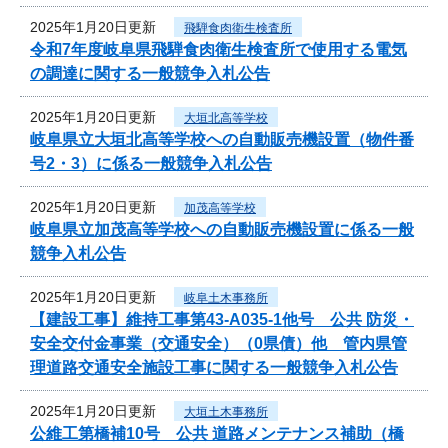
2025年1月20日更新
飛騨食肉衛生検査所
令和7年度岐阜県飛騨食肉衛生検査所で使用する電気
の調達に関する一般競争入札公告
2025年1月20日更新
大垣北高等学校
岐阜県立大垣北高等学校への自動販売機設置（物件番
号2・3）に係る一般競争入札公告
2025年1月20日更新
加茂高等学校
岐阜県立加茂高等学校への自動販売機設置に係る一般
競争入札公告
2025年1月20日更新
岐阜土木事務所
【建設工事】維持工事第43-A035-1他号 公共 防災・
安全交付金事業（交通安全）（0県債）他 管内県管
理道路交通安全施設工事に関する一般競争入札公告
2025年1月20日更新
大垣土木事務所
公維工第橋補10号 公共 道路メンテナンス補助（橋