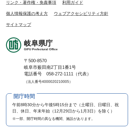
リンク・著作権・免責事項
利用ガイド
個人情報保護の考え方
ウェブアクセシビリティ方針
サイトマップ
岐阜県庁
GIFU Prefectural Office
〒500-8570
岐阜市薮田南2丁目1番1号
電話番号 058-272-1111（代表）
（法人番号4000020210005）
開庁時間
午前8時30分から午後5時15分まで
（土曜日、日曜日、祝
日、休日、年末年始（12月29日から1月3日）を除く）
※一部、開庁時間の異なる機関、施設があります。