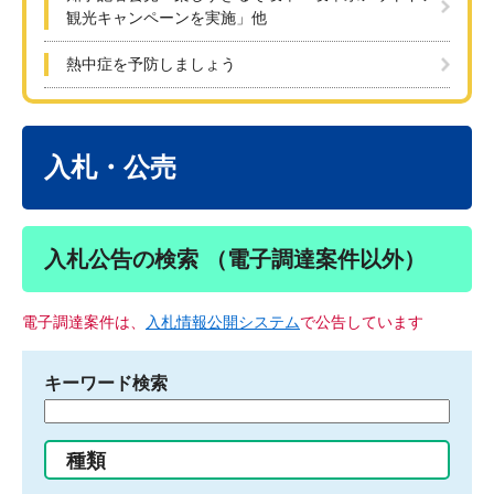
観光キャンペーンを実施」他
熱中症を予防しましょう
本
文
入札・公売
入札公告の検索 （電子調達案件以外）
電子調達案件は、
入札情報公開システム
で公告しています
キーワード検索
検
索
す
種類
る