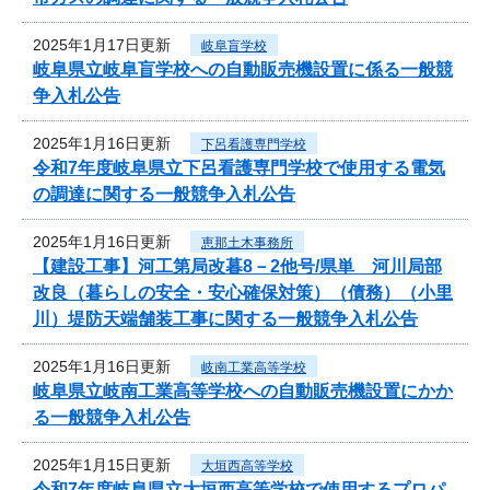
2025年1月17日更新
岐阜盲学校
岐阜県立岐阜盲学校への自動販売機設置に係る一般競
争入札公告
2025年1月16日更新
下呂看護専門学校
令和7年度岐阜県立下呂看護専門学校で使用する電気
の調達に関する一般競争入札公告
2025年1月16日更新
恵那土木事務所
【建設工事】河工第局改暮8－2他号/県単 河川局部
改良（暮らしの安全・安心確保対策）（債務）（小里
川）堤防天端舗装工事に関する一般競争入札公告
2025年1月16日更新
岐南工業高等学校
岐阜県立岐南工業高等学校への自動販売機設置にかか
る一般競争入札公告
2025年1月15日更新
大垣西高等学校
令和7年度岐阜県立大垣西高等学校で使用するプロパ