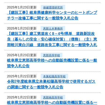
2025年1月23日更新
保健環境研究所
【建設工事】岐阜県健康科学センターのヒートポンプ
チラー改修工事に関する一般競争入札公告
2025年1月23日更新
恵那土木事務所
【建設工事】建工第道改く8－4号/県単 道路新設改
良（暮らしの安全・安心確保対策）（債務）（主）恵
那蛭川東白川線 道路改良工事に関する一般競争入札
2025年1月23日更新
恵那高等学校
岐阜県立恵那高等学校への自動販売機設置に係る一般
競争入札公告
2025年1月22日更新
本巣松陽高等学校
令和7年度岐阜県立本巣松陽高等学校で使用するガス
の調達に関する一般競争入札公告
2025年1月22日更新
恵那南高等学校
岐阜県立恵那南高等学校への自動販売機設置に係る一