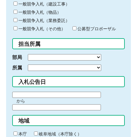
キ
一般競争入札（建設工事）
ー
一般競争入札（物品）
ワ
一般競争入札（業務委託）
ー
ド
一般競争入札（その他）
公募型プロポーザル
を
入
担当所属
力
部局
所属
入札公告日
期
から
間
期
の
間
始
地域
の
ま
終
り
わ
本庁
岐阜地域（本庁除く）