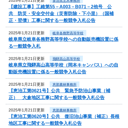
2025年1月21日更新
多治見土木事務所
【建設工事】工維第55－A003－B071－2他号 公
共 防災・安全交付金（災害防除・下小里）（国補
正・翌債）工事に関する一般競争入札公告
2025年1月21日更新
岐阜各務野高等学校
岐阜県立岐阜各務野高等学校への自動販売機設置に係
る一般競争入札
2025年1月21日更新
飛騨高山高等学校
岐阜県立飛騨高山高等学校（岡本キャンパス）への自
動販売機設置に係る一般競争入札公告
2025年1月21日更新
恵那農林事務所
【恵治工第0621号】公共 緊急予防治山事業（補
正） 大倉地区工事に関する一般競争入札公告
2025年1月21日更新
恵那農林事務所
【恵治工第0620号】公共 復旧治山事業（補正）長根
地区工事に関する一般競争入札公告