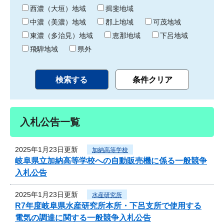
り
西濃（大垣）地域
揖斐地域
中濃（美濃）地域
郡上地域
可茂地域
東濃（多治見）地域
恵那地域
下呂地域
飛騨地域
県外
入札公告一覧
2025年1月23日更新
加納高等学校
岐阜県立加納高等学校への自動販売機に係る一般競争
入札公告
2025年1月23日更新
水産研究所
R7年度岐阜県水産研究所本所・下呂支所で使用する
電気の調達に関する一般競争入札公告