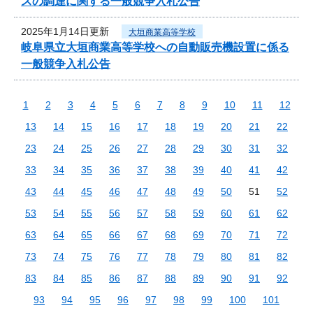
スの調達に関する一般競争入札公告
2025年1月14日更新
大垣商業高等学校
岐阜県立大垣商業高等学校への自動販売機設置に係る
一般競争入札公告
1
2
3
4
5
6
7
8
9
10
11
12
13
14
15
16
17
18
19
20
21
22
23
24
25
26
27
28
29
30
31
32
33
34
35
36
37
38
39
40
41
42
43
44
45
46
47
48
49
50
51
52
53
54
55
56
57
58
59
60
61
62
63
64
65
66
67
68
69
70
71
72
73
74
75
76
77
78
79
80
81
82
83
84
85
86
87
88
89
90
91
92
93
94
95
96
97
98
99
100
101