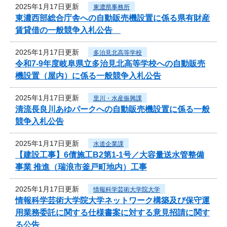
2025年1月17日更新
東濃県事務所
東濃西部総合庁舎への自動販売機設置に係る県有財産
賃貸借の一般競争入札公告
2025年1月17日更新
多治見北高等学校
令和7‐9年度岐阜県立多治見北高等学校への自動販売
機設置（屋内）に係る一般競争入札公告
2025年1月17日更新
里川・水産振興課
清流長良川あゆパークへの自動販売機設置に係る一般
競争入札公告
2025年1月17日更新
水道企業課
【建設工事】6債施工B2第1-1号／大容量送水管整備
事業 推進（瑞浪市釜戸町地内）工事
2025年1月17日更新
情報科学芸術大学院大学
情報科学芸術大学院大学ネットワーク構築及び保守運
用業務委託に関する仕様書案に対する意見招請に関す
る公告