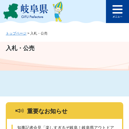
ペ
メ
このページの本文へ
ー
ニ
メ
ジ
ュ
ニ
の
ー
ュ
先
を
ー
頭
飛
トップページ
>
入札・公売
で
ば
す
し
入札・公売
。
て
本
文
へ
重要なお知らせ
知事記者会見「楽しすぎるぞ岐阜！岐阜県アウトドア