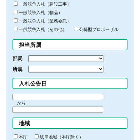
キ
一般競争入札（建設工事）
ー
一般競争入札（物品）
ワ
一般競争入札（業務委託）
ー
ド
一般競争入札（その他）
公募型プロポーザル
を
入
担当所属
力
部局
所属
入札公告日
期
から
間
期
の
間
始
地域
の
ま
終
り
わ
本庁
岐阜地域（本庁除く）