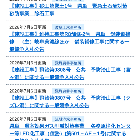
【建設工事】砂工第緊土1号 県単 緊急土石流対策
砂防事業 除石工事
2026年7月6日更新
岐阜土木事務所
【建設工事】維持工事第R8舗修-2号 県単 舗装道補
修 （主）岐阜美濃線ほか 舗装補修工事に関する一
般競争入札公告
2026年7月6日更新
飛騨農林事務所
【建設工事】飛治第0808号 公共 予防治山工事（宮
ヶ洞）に関する一般競争入札公告
2026年7月6日更新
飛騨農林事務所
【建設工事】飛治第0807号 公共 予防治山工事（ク
ズレ洞）に関する一般競争入札公告
2026年7月6日更新
流域浄水事務所
県単 温室効果ガス削減対策事業 各務原浄化センタ
ー等LED化工事（債務）(第501－AE－1号)に関する