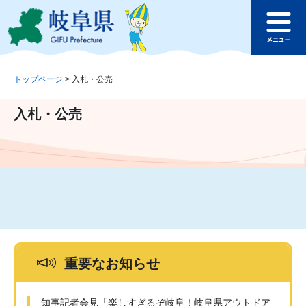
ペ
メ
このページの本文へ
ー
ニ
メ
ジ
ュ
ニ
の
ー
ュ
先
を
ー
頭
飛
トップページ
>
入札・公売
で
ば
す
し
入札・公売
。
て
本
文
へ
重要なお知らせ
知事記者会見「楽しすぎるぞ岐阜！岐阜県アウトドア