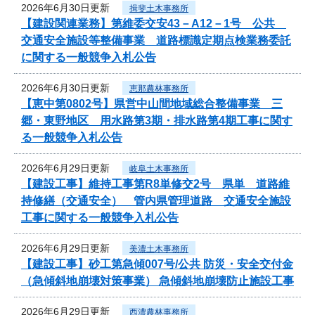
2026年6月30日更新
揖斐土木事務所
【建設関連業務】第維委交安43－A12－1号 公共
交通安全施設等整備事業 道路標識定期点検業務委託
に関する一般競争入札公告
2026年6月30日更新
恵那農林事務所
【恵中第0802号】県営中山間地域総合整備事業 三
郷・東野地区 用水路第3期・排水路第4期工事に関す
る一般競争入札公告
2026年6月29日更新
岐阜土木事務所
【建設工事】維持工事第R8単修交2号 県単 道路維
持修繕（交通安全） 管内県管理道路 交通安全施設
工事に関する一般競争入札公告
2026年6月29日更新
美濃土木事務所
【建設工事】砂工第急傾007号/公共 防災・安全交付金
（急傾斜地崩壊対策事業） 急傾斜地崩壊防止施設工事
2026年6月29日更新
西濃農林事務所