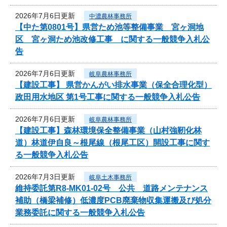
2026年7月6日更新
中濃農林事務所
【中た第0801号】県営ため池等整備事業 宮ヶ洞地
区 宮ヶ洞ため池改修工事 に関する一般競争入札公
告
2026年7月6日更新
岐阜農林事務所
【建設工事】 県営かんがい排水事業（保全合理化型）
政田用水地区 第1号工事に関する一般競争入札公告
2026年7月6日更新
岐阜農林事務所
【建設工事】森林環境保全整備事業（山村強靭化林
道）林道伊自良～根尾線（根尾工区）開設工事に関す
る一般競争入札公告
2026年7月3日更新
岐阜土木事務所
維持委託第R8-MK01-02号 公共 道路メンテナンス
補助（橋梁補修）低濃度PCB廃棄物収集運搬及び処分
業務委託に関する一般競争入札公告