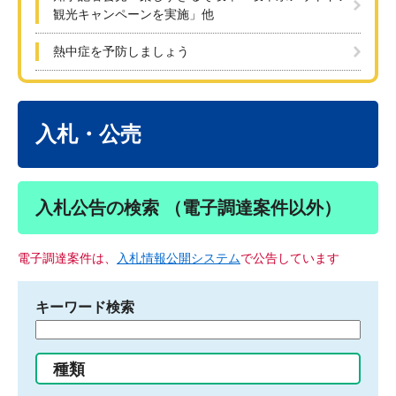
観光キャンペーンを実施」他
熱中症を予防しましょう
本
文
入札・公売
入札公告の検索 （電子調達案件以外）
電子調達案件は、
入札情報公開システム
で公告しています
キーワード検索
検
索
す
種類
る