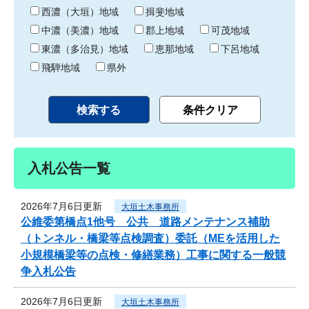
り
西濃（大垣）地域
揖斐地域
中濃（美濃）地域
郡上地域
可茂地域
東濃（多治見）地域
恵那地域
下呂地域
飛騨地域
県外
入札公告一覧
2026年7月6日更新
大垣土木事務所
公維委第橋点1他号 公共 道路メンテナンス補助
（トンネル・橋梁等点検調査）委託（MEを活用した
小規模橋梁等の点検・修繕業務）工事に関する一般競
争入札公告
2026年7月6日更新
大垣土木事務所