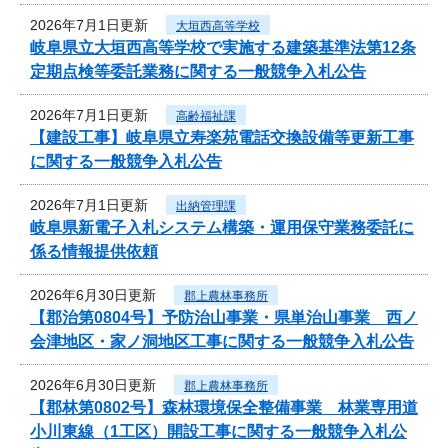
2026年7月1日更新
大垣西高等学校
岐阜県立大垣西高等学校で実施する建築基準法第12条
定期点検等委託業務に関する一般競争入札公告
2026年7月1日更新
高齢福祉課
【建設工事】岐阜県立寿楽苑電話交換設備等更新工事
に関する一般競争入札公告
2026年7月1日更新
出納管理課
岐阜県新電子入札システム構築・運用保守業務委託に
係る情報提供依頼
2026年6月30日更新
郡上農林事務所
【郡治第0804号】予防治山事業・県単治山事業 西ノ
会津地区・家ノ洞地区工事に関する一般競争入札公告
2026年6月30日更新
郡上農林事務所
【郡林第0802号】森林環境保全整備事業 林業専用道
小川東線（1工区）開設工事に関する一般競争入札公