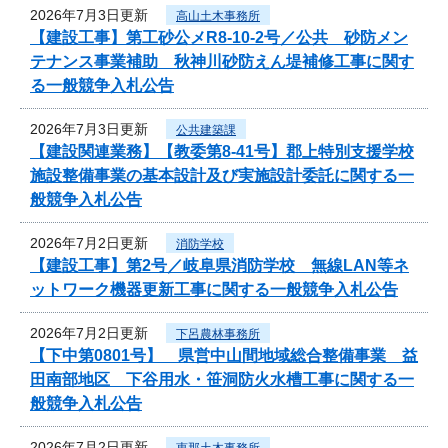
2026年7月3日更新
高山土木事務所
【建設工事】第工砂公メR8-10-2号／公共 砂防メン
テナンス事業補助 秋神川砂防えん堤補修工事に関す
る一般競争入札公告
2026年7月3日更新
公共建築課
【建設関連業務】【教委第8-41号】郡上特別支援学校
施設整備事業の基本設計及び実施設計委託に関する一
般競争入札公告
2026年7月2日更新
消防学校
【建設工事】第2号／岐阜県消防学校 無線LAN等ネ
ットワーク機器更新工事に関する一般競争入札公告
2026年7月2日更新
下呂農林事務所
【下中第0801号】 県営中山間地域総合整備事業 益
田南部地区 下谷用水・笹洞防火水槽工事に関する一
般競争入札公告
2026年7月2日更新
恵那土木事務所