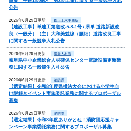
事業 平尾1期地区 第2期工事に関する一般競争入札
公告
2026年6月29日更新
郡上土木事務所
【建設工事】単建工第道改-5-8-1号 / 県単 道路新設改
良（一般分）（主）大和美並線（腰細）道路改良工事
に関する一般競争入札公告
2026年6月29日更新
産業人材課
岐阜県中小企業総合人材確保センター電話設備更新業
務に関する一般競争入札公告
2026年6月29日更新
消防課
【選定結果】令和8年度県操法大会における小学生向
け謎解きイベント実施委託業務に関するプロポーザル
募集
2026年6月29日更新
消防課
【選定結果】令和8年度ありがとね！消防団応援キャ
ンペーン事業委託業務に関するプロポーザル募集