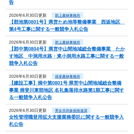
告
2026年6月30日更新
郡上農林事務所
【郡池第0801号】県営ため池等整備事業 西坂地区
第4号工事に関する一般競争入札公告
2026年6月30日更新
郡上農林事務所
【郡中第0804号】県営中山間地域総合整備事業 たか
す地区 中洞用水路・東小洞用水路工事に関する一般
競争入札公告
2026年6月30日更新
揖斐農林事務所
【建設工事】揖中第0801号 県営中山間地域総合整備
事業 揖斐川東部地区 名礼集落排水路第1期工事に関す
る一般競争入札公告
2026年6月30日更新
男女共同参画推進課
女性管理職登用拡大支援業務委託に関する一般競争入
札公告