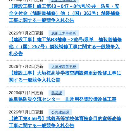
【建設工事】維工第43－047－8他号/公共 防災・安
全交付金（舗装道補修）他（（国）363号）舗装補修
工事に関する一般競争入札公告
2026年7月2日更新
恵那土木事務所
【建設工事】維工第R8舗修－2他号/県単 舗装道補修
他（（国）257号）舗装補修工事に関する一般競争入
札公告
2026年7月2日更新
大垣桜高等学校
【建設工事】大垣桜高等学校空調設備更新改修工事に
関する一般競争入札公告
2026年7月1日更新
防災課
岐阜県防災交流センター 非常用発電設備改修工事
2026年7月1日更新
公共建築課
【教工第8-56号】武義高等学校体育館多目的室等改修
工事に関する一般競争入札公告