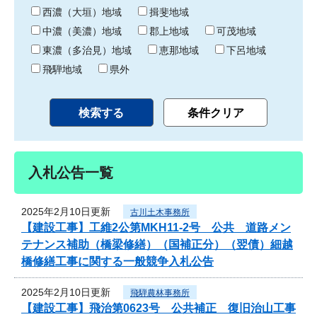
り
西濃（大垣）地域
揖斐地域
中濃（美濃）地域
郡上地域
可茂地域
東濃（多治見）地域
恵那地域
下呂地域
飛騨地域
県外
入札公告一覧
2025年2月10日更新
古川土木事務所
【建設工事】工維2公第MKH11-2号 公共 道路メン
テナンス補助（橋梁修繕）（国補正分）（翌債）細越
橋修繕工事に関する一般競争入札公告
2025年2月10日更新
飛騨農林事務所
【建設工事】飛治第0623号 公共補正 復旧治山工事