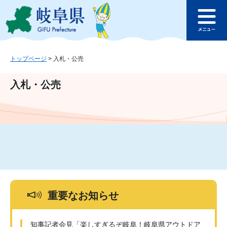
ペ
メ
このページの本文へ
ー
ニ
メ
ジ
ュ
ニ
の
ー
ュ
先
を
ー
頭
飛
トップページ
>
入札・公売
で
ば
す
し
入札・公売
。
て
本
文
へ
重要なお知らせ
知事記者会見「楽しすぎるぞ岐阜！岐阜県アウトドア