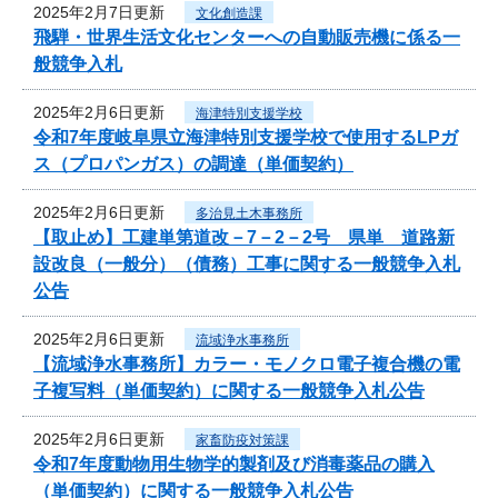
2025年2月7日更新
文化創造課
飛騨・世界生活文化センターへの自動販売機に係る一
般競争入札
2025年2月6日更新
海津特別支援学校
令和7年度岐阜県立海津特別支援学校で使用するLPガ
ス（プロパンガス）の調達（単価契約）
2025年2月6日更新
多治見土木事務所
【取止め】工建単第道改－7－2－2号 県単 道路新
設改良（一般分）（債務）工事に関する一般競争入札
公告
2025年2月6日更新
流域浄水事務所
【流域浄水事務所】カラー・モノクロ電子複合機の電
子複写料（単価契約）に関する一般競争入札公告
2025年2月6日更新
家畜防疫対策課
令和7年度動物用生物学的製剤及び消毒薬品の購入
（単価契約）に関する一般競争入札公告