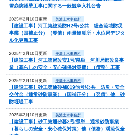
雪崩防護壁工事に関する一般競争入札公告
2025年2月10日更新
美濃土木事務所
【建設工事】河工第総流防H2号/公共 総合流域防災
事業（国補正分）（翌債）雨量観測所・水位局デジタ
ル化更新工事
2025年2月10日更新
美濃土木事務所
【建設工事】河工第局改安1号/県単 河川局部改良事
業（暮らしの安全・安心確保対策費）（債務）工事
2025年2月10日更新
美濃土木事務所
【建設工事】砂工第通砂補019他号/公共 防災・安全
交付金（通常砂防事業）（国補正分）（翌債）他 砂
防堰堤工事
2025年2月10日更新
美濃土木事務所
【建設工事】砂工第通砂暮2号/県単 通常砂防事業
（暮らしの安全・安心確保対策）他（債務）渓流保全