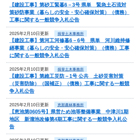
【建設工事】第砂工緊暮6－3号 県単 緊急土石流対
策砂防事業（暮らしの安全・安心確保対策）（債務）
工事に関する一般競争入札公告
2025年2月10日更新
揖斐土木事務所
【建設工事】第河工河修暮6－6号 県単 河川維持修
繕事業（暮らしの安全・安心確保対策）（債務）工事
に関する一般競争入札公告
2025年2月10日更新
揖斐土木事務所
【建設工事】第維工災防－1号 公共 土砂災害対策
（災害防除）（国補正）（債務）工事に関する一般競
争入札公告
2025年2月10日更新
恵那農林事務所
【恵池第0605号】県営ため池等整備事業 中津川1期
地区 新溜池改修第4期工事に関する一般競争入札公
告