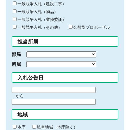
キ
一般競争入札（建設工事）
ー
一般競争入札（物品）
ワ
一般競争入札（業務委託）
ー
ド
一般競争入札（その他）
公募型プロポーザル
を
入
担当所属
力
部局
所属
入札公告日
期
から
間
期
の
間
始
地域
の
ま
終
り
わ
本庁
岐阜地域（本庁除く）