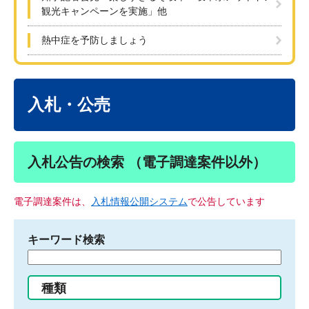
観光キャンペーンを実施」他
熱中症を予防しましょう
本
文
入札・公売
入札公告の検索 （電子調達案件以外）
電子調達案件は、
入札情報公開システム
で公告しています
キーワード検索
検
索
す
種類
る