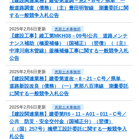
【建設関連業務】建委第道調－恵2－B号／県単 一
般道路調査（債務）（主）豊田明智線 測量委託に関
する一般競争入札公告
2025年2月6日更新
恵那土木事務所
【建設工事】維工第MKH08－09号/公共 道路メンテ
ナンス補助（橋梁補修）（国補正）（翌債）（（主）
中津川南木曽線）釜橋補修工事に関する一般競争入札
公告
2025年2月6日更新
恵那土木事務所
【建設関連業務】建委第道改－8－21－C号／県単
道路新設改良（債務）（一）恵那八百津線 測量委託
に関する一般競争入札公告
2025年2月6日更新
恵那土木事務所
【建設関連業務】建委第R6－11－A01－011－C号／
公共 防災・安全交付金（国補正分）（翌債）
（（国）257号）擁壁工設計委託に関する一般競争入
札公告