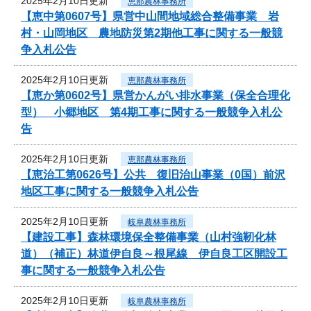
2025年2月10日更新
恵那農林事務所
【恵中第0607号】県営中山間地域総合整備事業 岩
村・山岡地区 農地防災第2期他工事に関する一般競
争入札公告
2025年2月10日更新
恵那農林事務所
【恵か第0602号】県営かんがい排水事業（保全合理化
型） 小郷地区 第4期工事に関する一般競争入札公
告
2025年2月10日更新
恵那農林事務所
【恵治工第0626号】公共 復旧治山事業（0国）前沢
地区工事に関する一般競争入札公告
2025年2月10日更新
岐阜農林事務所
【建設工事】森林環境保全整備事業（山村強靭化林
道）（補正）林道伊自良～根尾線 伊自良工区開設工
事に関する一般競争入札公告
2025年2月10日更新
岐阜農林事務所