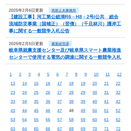
2025年2月6日更新
恵那土木事務所
【建設工事】河工第公総清R6－H8－2号/公共 総合
流域防災事業（国補正）（翌債）（千旦林川）護岸工
事に関する一般競争入札公告
2025年2月5日更新
農業経営課
岐阜県就農支援センター及び岐阜県スマート農業推進
センターで使用する電気の調達に関する一般競争入札
1
2
3
4
5
6
7
8
9
10
11
12
13
14
15
16
17
18
19
20
21
22
23
24
25
26
27
28
29
30
31
32
33
34
35
36
37
38
39
40
41
42
43
44
45
46
47
48
49
50
51
52
53
54
55
56
57
58
59
60
61
62
63
64
65
66
67
68
69
70
71
72