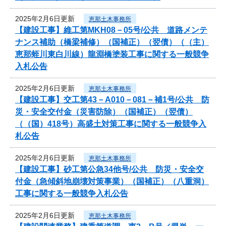
2025年2月6日更新
恵那土木事務所
【建設工事】維工第MKH08－05号/公共 道路メンテ
ナンス補助（橋梁補修）（国補正）（翌債）（（主）
恵那蛭川東白川線）龍淵橋塗装工事に関する一般競争
入札公告
2025年2月6日更新
恵那土木事務所
【建設工事】交工第43－A010－081－補1号/公共 防
災・安全交付金（災害防除）（国補正）（翌債）
（（国）418号）高盛土対策工事に関する一般競争入
札公告
2025年2月6日更新
恵那土木事務所
【建設工事】砂工第公急34他号/公共 防災・安全交
付金（急傾斜地崩壊対策事業）（国補正）（八重洞）
工事に関する一般競争入札公告
2025年2月6日更新
恵那土木事務所