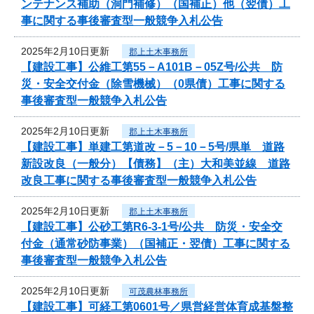
ンテナンス補助（洞門補修）（国補正）他（翌債）工
事に関する事後審査型一般競争入札公告
2025年2月10日更新
郡上土木事務所
【建設工事】公維工第55－A101B－05Z号/公共 防
災・安全交付金（除雪機械）（0県債）工事に関する
事後審査型一般競争入札公告
2025年2月10日更新
郡上土木事務所
【建設工事】単建工第道改－5－10－5号/県単 道路
新設改良（一般分）【債務】（主）大和美並線 道路
改良工事に関する事後審査型一般競争入札公告
2025年2月10日更新
郡上土木事務所
【建設工事】公砂工第R6-3-1号/公共 防災・安全交
付金（通常砂防事業）（国補正・翌債）工事に関する
事後審査型一般競争入札公告
2025年2月10日更新
可茂農林事務所
【建設工事】可経工第0601号／県営経営体育成基盤整