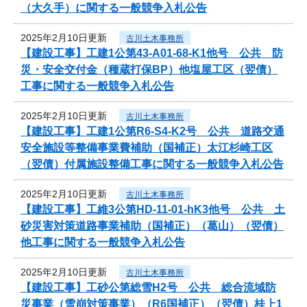
（大久手）に関する一般競争入札公告
2025年2月10日更新
古川土木事務所
【建設工事】工建1公第43-A01-68-K1他号 公共 防
災・安全交付金（種蔵打保BP）他塩屋工区（翌債）
工事に関する一般競争入札公告
2025年2月10日更新
古川土木事務所
【建設工事】工建1公第R6-S4-K2号 公共 道路交通
安全施設等整備事業費補助（国補正）太江杉崎工区
（翌債）付属施設整備工事に関する一般競争入札公告
2025年2月10日更新
古川土木事務所
【建設工事】工維3公第HD-11-01-hK3他号 公共 土
砂災害対策道路事業補助（国補正）（葛山）（翌債）
他工事に関する一般競争入札公告
2025年2月10日更新
古川土木事務所
【建設工事】工砂公第総雪H2号 公共 総合流域防
災事業（雪崩対策事業）（R6国補正）（翌債）桂上1